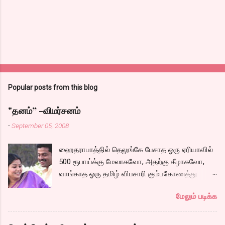
Popular posts from this blog
"தனம்” -விமர்சனம்
-
September 05, 2008
ஹைதராபாத்தில் தெலுங்கே பேசாத ஓரு ஏரியாவில்
500 ரூபாய்க்கு மேலாகவோ, அதற்கு கீழாகவோ,
வாங்காத ஓரு தமிழ் விபசாரி கும்பகோணத்து
அக்ரஹாரத்தின் வீட்டில் மருமகளாக
மேலும் படிக்க
வாழ்கைபடுகிறாள். அவளுடய வாழ்கை எப்படி
அமைந்தது? என்ற ஓரு நல்ல லைனை , சங்கீதா
தன்னுடய இடுப்பை சுழற்றி, சுழற்றி நடப்பதை போல்