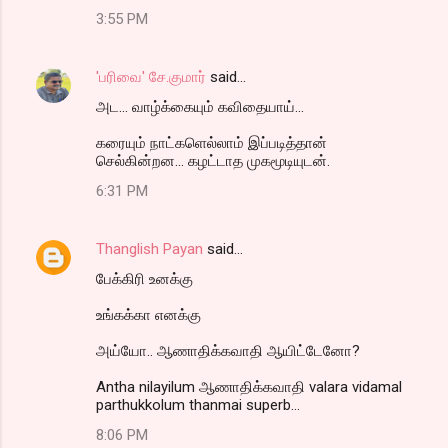
3:55 PM
'பரிவை' சே.குமார்
said…
அட... வாழ்க்கையும் கவிதையாய்...
கரையும் நாட்களெல்லாம் இப்படித்தான்
செல்கின்றன... கழட்டாத முகமூடியுடன்.
6:31 PM
Thanglish Payan
said…
பேக்கிரி உனக்கு
உங்கக்கா எனக்கு
அய்யோ.. ஆணாதிக்கவாதி ஆயிட்டேனோ?
Antha nilayilum ஆணாதிக்கவாதி valara vidamal
parthukkolum thanmai superb...
8:06 PM