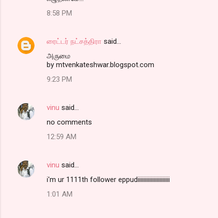
8:58 PM
ரைட்டர் நட்சத்திரா
said…
அருமை
by mtvenkateshwar.blogspot.com
9:23 PM
vinu
said…
no comments
12:59 AM
vinu
said…
i'm ur 1111th follower eppudiiiiiiiiiiiiiiiiiiiiii
1:01 AM