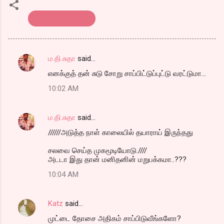
எண்டர் கவிதைகள்
ம.தி.சுதா
said…
C
எனக்குத் தன் சுடு சோறு சாப்பிட்டுப்புட்டு வரட்டுமா...
o
10:02 AM
m
m
ம.தி.சுதா
said…
e
//////அடுத்த நாள் காலையில் தயாராய் இருந்தது
n
t
சலவை செய்த முகமூடியோடு.////
அடடா இது தான் மனிதனின் மறுபக்கமா..???
s
10:04 AM
Katz
said…
முட்டை தோசை அதிகம் சாப்பிடுவீங்களோ?