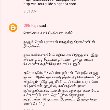
http://tn-tourguide.blogspot.com
7:51 AM
ORB Raja
said…
சொல்லாம போய்ட்டீங்களே பாஸ்?
நானும் ரொம்ப நாளா போகனும்னு நெனச்சுகிட்டே
இருக்கேன்...
நாம எண்ணையில் பொறிச்சு சாப்பிடுறத விட, இது
இதயத்துக்கு இதமானது! என்ன ஒன்னு, சரியா
வேக வச்சு கருக்கிப்புடாம சாப்புடணும்.
இதே மாதிரி, சிங்கப்பூர்ல. நம்ம டேபிள் நடுவுல ஒரு
ஓட்டை, அதில் ஒரு பாத்திரத்தில் நீர் கொதிச்சுகிட்டு
இருக்கும். (கீழே ஒரு மினி காஸ் சிலிண்டர்). எல்லா
உயிரனங்கள், நூடுல்ஸ், காய்கறிகள் 'ராவா'
குடுத்துடுவாங்க. நம்ம விருப்பத்துக்குத் தக்க வேக
வச்சு சாப்பிடலாம். தொட்டுக்க, நெறையா
குடுப்பாங்க! அருமையா இருக்கும்... இதுக்கு பேரு
'ஸ்டீம் போட்' :)