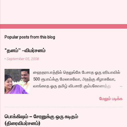
Popular posts from this blog
"தனம்” -விமர்சனம்
-
September 05, 2008
ஹைதராபாத்தில் தெலுங்கே பேசாத ஓரு ஏரியாவில்
500 ரூபாய்க்கு மேலாகவோ, அதற்கு கீழாகவோ,
வாங்காத ஓரு தமிழ் விபசாரி கும்பகோணத்து
அக்ரஹாரத்தின் வீட்டில் மருமகளாக
மேலும் படிக்க
வாழ்கைபடுகிறாள். அவளுடய வாழ்கை எப்படி
அமைந்தது? என்ற ஓரு நல்ல லைனை , சங்கீதா
தன்னுடய இடுப்பை சுழற்றி, சுழற்றி நடப்பதை போல்
பொக்கிஷம் – சேரனுக்கு ஒரு கடிதம்
சும்மா, சுத்தி, சுத்தி குழப்பி, நம்பமுடியாத
(திரைவிமர்சனம்)
திரைக்கதையால் சொதப்பி,சங்கீதாவை ஏதோ