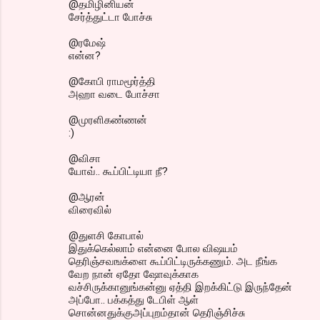
@தமிழினியன்
சேர்த்துட்டா போச்சு
@ரமேஷ்
என்ன?
@கோபி ராமமூர்த்தி
அஹா வடை போச்சா
@முரளிகண்ணன்
:)
@விசா
யோவ்.. கூப்பிட்டியா நீ?
@ஆரன்
விரைவில்
@துளசி கோபால்
இதுக்கெல்லாம் என்னை போல விஷயம்
தெரிஞ்சவஙக்ளை கூப்பிட்டிருக்கணும். அட நீங்க
வேற நான் ஏதோ ஷோவுக்காக
வச்சிருக்கானுங்கன்னு ஏத்தி இறக்கிட்டு இருந்தேன்
அப்போ.. பக்கத்து டேபிள் ஆள்
சொன்னதுக்குஅப்புறம்தான் தெரிஞ்சிச்சு