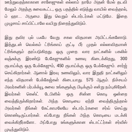
ஊற்றுவதற்காகான சாஸேஜுகள் எல்லாம் நாமே அதன் மேல் தடவி
மேலும் அதற்கு சுவைகூட்ட, ஒரு பதத்தில் எடுத்து வாயில் வைத்தால்,
ம் ஹா…. அருமை. இது வெறும் ஸ்டார்டர்கள் மட்டுமே.. இதை
முழுசாய் சாப்பிட்டாலே வயிறு நிறைந்துவிடும்.
இது தவிர புல் பஃபே வேறு. சகல விதமான அயிட்டங்களோடு.
இத்துடன் வெல்கம் ட்ரிங்காய் குட்டி பீர் முதல் எல்லாவிதமான்
ட்ரிங்களும் தரப்படுகிறது. ஒரு முறை. வார நாட்களில் பகலில்
லஞ்சுக்கு இரண்டு பேகேஜுகளில் உணவு கிடைக்கிறது, 300
ரூபாய்க்கு ஒரு பேக்கேஜும், 450 ரூபாய்க்கு ஒரு பேக்கேஜும். சார்ஜ்
செய்கிறார்கள். ஆனால் இரவு உணவிலும், வார இறுதி நாட்களிலும்
எந்த விதமான் பேக்கேஜ்கள் கிடையாது. 575 ஆகும். நிச்சயம்
அவர்களின் பர்பக்க்யூ சுவை உங்களுக்கு பிடிக்கும் என்று நம்புகிறேன்.
இவர்கள் கெஸ்ட் டேபிளில் ஒரு சின்ன கொடி ஒன்றை
வைத்திருக்கிறார்கள். அந்த கொடியை ஏற்றி வைத்திருந்தால்
அவர்கள் நீங்கள் கேட்காமலேயே ஸ்டார்டர்களை சர்வ் செய்து
கொண்டிருப்பார்கள். எப்போது நீங்கள் அந்த கொடியை மடக்கி
வைக்கிறீர்களோ.. அப்போது உங்களுக்கான ஸ்டாட்ட்ர்கள் சர்வீஸ்
முடிந்துவிடும்.