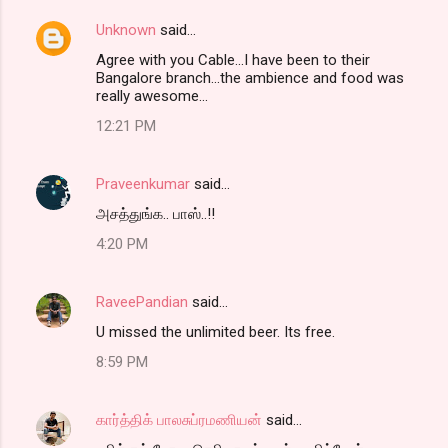
Unknown
said…
Agree with you Cable...I have been to their
Bangalore branch...the ambience and food was
really awesome...
12:21 PM
Praveenkumar
said…
அசத்துங்க.. பாஸ்..!!
4:20 PM
RaveePandian
said…
U missed the unlimited beer. Its free.
8:59 PM
கார்த்திக் பாலசுப்ரமணியன்
said…