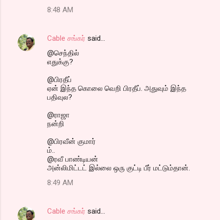
8:48 AM
Cable சங்கர்
said…
@செந்தில்
எதுக்கு?
@பிரதீப்
ஏன் இந்த கொலை வெறி பிரதீப். அதுவும் இந்த
பதிவுல?
@ராஜா
நன்றி
@பிரவீன் குமார்
ம்..
@ரவீ பாண்டியன்
அன்லிமிட்டட் இல்லை ஒரு குட்டி பீர் மட்டும்தான்.
8:49 AM
Cable சங்கர்
said…