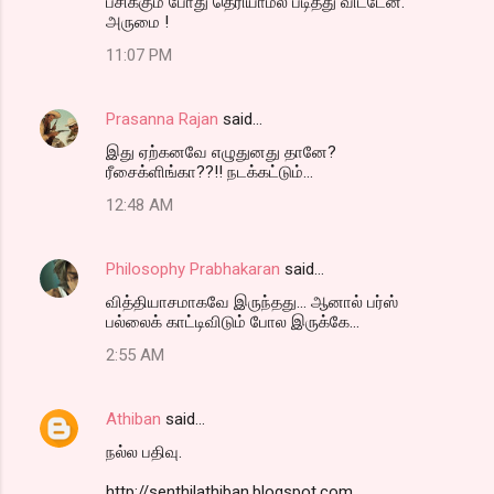
பசிக்கும் போது தெரியாமல் படித்து விட்டேன்.
அருமை !
11:07 PM
Prasanna Rajan
said…
இது ஏற்கனவே எழுதுனது தானே?
ரீசைக்ளிங்கா??!! நடக்கட்டும்...
12:48 AM
Philosophy Prabhakaran
said…
வித்தியாசமாகவே இருந்தது... ஆனால் பர்ஸ்
பல்லைக் காட்டிவிடும் போல இருக்கே...
2:55 AM
Athiban
said…
நல்ல பதிவு.
http://senthilathiban.blogspot.com