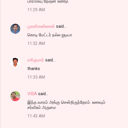
பார்பிக்யு நேஷன் உண்டு.
11:29 AM
முரளிகண்ணன்
said…
கொடி மேட்டர் நல்ல ஐடியா
11:32 AM
சசிகுமார்
said…
thanks
11:35 AM
VISA
said…
இந்த வாரம் அங்கு சென்றிருந்தோம். உணவும்
சர்வீசும் அருமை
11:43 AM