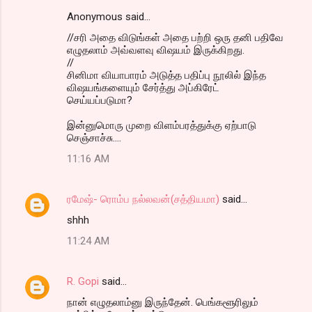
m
Anonymous said…
e
//சரி அதை விடுங்கள் அதை பற்றி ஒரு தனி பதிவே
n
எழுதலாம் அவ்வளவு விஷயம் இருக்கிறது.
t
//
சினிமா வியாபாரம் அடுத்த பதிப்பு நூலில் இந்த
s
விஷயங்களையும் சேர்த்து அப்கிரேட்
செய்யப்படுமா?
இன்னுமொரு முறை விளம்பரத்துக்கு ஏற்பாடு
செஞ்சாச்சு....
11:16 AM
ரமேஷ்- ரொம்ப நல்லவன்(சத்தியமா)
said…
shhh
11:24 AM
R. Gopi
said…
நான் எழுதலாம்னு இருந்தேன். பெங்களூரிலும்