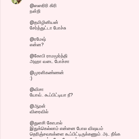
@ஸஸரிரி கிரி
நன்றி
@தமிழினியன்
சேர்த்துட்டா போச்சு
@ரமேஷ்
என்ன?
@கோபி ராமமூர்த்தி
அஹா வடை போச்சா
@முரளிகண்ணன்
:)
@விசா
யோவ்.. கூப்பிட்டியா நீ?
@ஆரன்
விரைவில்
@துளசி கோபால்
இதுக்கெல்லாம் என்னை போல விஷயம்
தெரிஞ்சவஙக்ளை கூப்பிட்டிருக்கணும். அட நீங்க