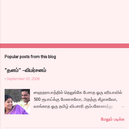
Popular posts from this blog
"தனம்” -விமர்சனம்
-
September 05, 2008
ஹைதராபாத்தில் தெலுங்கே பேசாத ஓரு ஏரியாவில்
500 ரூபாய்க்கு மேலாகவோ, அதற்கு கீழாகவோ,
வாங்காத ஓரு தமிழ் விபசாரி கும்பகோணத்து
அக்ரஹாரத்தின் வீட்டில் மருமகளாக
மேலும் படிக்க
வாழ்கைபடுகிறாள். அவளுடய வாழ்கை எப்படி
அமைந்தது? என்ற ஓரு நல்ல லைனை , சங்கீதா