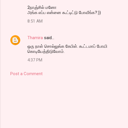
2நாஞ்சில் மனோ
அங்க எப்ப என்னை கூட்டிட்டு போவீங்க?:))
8:51 AM
Thamira
said…
ஒரு நாள் சொல்லுங்க கேபிள். கூட்டமாப் போயி
கொடியேத்திடுவோம்.
4:37 PM
Post a Comment