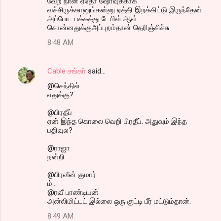
வேற நான் ஏதோ ஷோவுக்காக
வச்சிருக்கானுங்கன்னு ஏத்தி இறக்கிட்டு இருந்தேன்
அப்போ.. பக்கத்து டேபிள் ஆள்
சொன்னதுக்குஅப்புறம்தான் தெரிஞ்சிச்சு
8:48 AM
Cable சங்கர்
said…
@செந்தில்
எதுக்கு?
@பிரதீப்
ஏன் இந்த கொலை வெறி பிரதீப். அதுவும் இந்த
பதிவுல?
@ராஜா
நன்றி
@பிரவீன் குமார்
ம்..
@ரவீ பாண்டியன்
அன்லிமிட்டட் இல்லை ஒரு குட்டி பீர் மட்டும்தான்.
8:49 AM