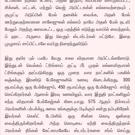
டேபிளின் நடுவே உட்கார, அதில் இரும்பு கம்பியில் சொருகப்பட்ட,
சிக்கன், மட்டன், மற்றும் வெஜ் அயிட்டஙக்ள் எல்லாவற்றையும் ,
குமுட்டி அடுப்பின் மேல் தனலில் வைக்க, அதன் மேல்
ஊற்றுவதற்காகான சாஸேஜுகள் எல்லாம் நாமே அதன் மேல் தடவி
மேலும் அதற்கு சுவைகூட்ட, ஒரு பதத்தில் எடுத்து வாயில் வைத்தால்,
ம் ஹா…. அருமை. இது வெறும் ஸ்டார்டர்கள் மட்டுமே.. இதை
முழுசாய் சாப்பிட்டாலே வயிறு நிறைந்துவிடும்.
இது தவிர புல் பஃபே வேறு. சகல விதமான அயிட்டங்களோடு.
இத்துடன் வெல்கம் ட்ரிங்காய் குட்டி பீர் முதல் எல்லாவிதமான்
ட்ரிங்களும் தரப்படுகிறது. ஒரு முறை. வார நாட்களில் பகலில்
லஞ்சுக்கு இரண்டு பேகேஜுகளில் உணவு கிடைக்கிறது, 300
ரூபாய்க்கு ஒரு பேக்கேஜும், 450 ரூபாய்க்கு ஒரு பேக்கேஜும். சார்ஜ்
செய்கிறார்கள். ஆனால் இரவு உணவிலும், வார இறுதி நாட்களிலும்
எந்த விதமான் பேக்கேஜ்கள் கிடையாது. 575 ஆகும். நிச்சயம்
அவர்களின் பர்பக்க்யூ சுவை உங்களுக்கு பிடிக்கும் என்று நம்புகிறேன்.
இவர்கள் கெஸ்ட் டேபிளில் ஒரு சின்ன கொடி ஒன்றை
வைத்திருக்கிறார்கள். அந்த கொடியை ஏற்றி வைத்திருந்தால்
அவர்கள் நீங்கள் கேட்காமலேயே ஸ்டார்டர்களை சர்வ் செய்து