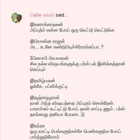
Cable சங்கர்
said…
@கனாக்காதலன்
அப்புற்ம் என்ன போய் ஒரு வெட்டு வெட்டுங்க
@பிரசன்ன ராஜன்
அட.. உடனே கண்டுபிடிச்சிர்ராங்கப்பா..?
2பிலாசபி பிரபாகரன்
சில நல்ல விஷயங்களுக்கு பர்ஸ் பல் இளிக்கத்தான்
செய்யும்
@தமிழ்மகன்
ஓக்கே.. பப்ளிக்குட்டி
@தஞ்சாவூரான்
நான் அந்த விஷயத்தை அப்புறம் சொல்றேன்.
யாராச்சும் கூட்டிட்டு போய் தான் சாப்புடணும்.. பர்ஸ்
தாங்காது தனியா போனா..:))
@நந்தா
ஒரு வாட்டி பெங்களூர்லச்சே பெண்களூர்ல போய்
பார்த்துடுவோம்