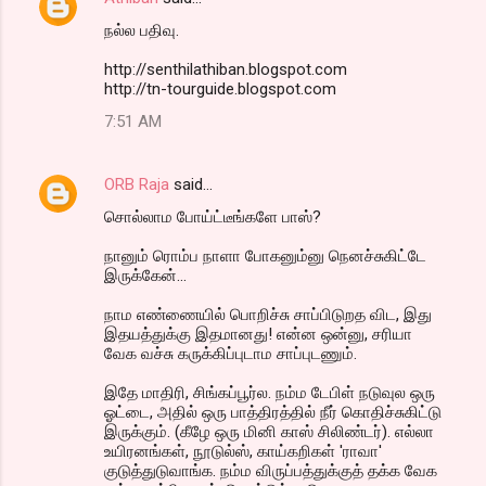
நல்ல பதிவு.
http://senthilathiban.blogspot.com
http://tn-tourguide.blogspot.com
7:51 AM
ORB Raja
said…
சொல்லாம போய்ட்டீங்களே பாஸ்?
நானும் ரொம்ப நாளா போகனும்னு நெனச்சுகிட்டே
இருக்கேன்...
நாம எண்ணையில் பொறிச்சு சாப்பிடுறத விட, இது
இதயத்துக்கு இதமானது! என்ன ஒன்னு, சரியா
வேக வச்சு கருக்கிப்புடாம சாப்புடணும்.
இதே மாதிரி, சிங்கப்பூர்ல. நம்ம டேபிள் நடுவுல ஒரு
ஓட்டை, அதில் ஒரு பாத்திரத்தில் நீர் கொதிச்சுகிட்டு
இருக்கும். (கீழே ஒரு மினி காஸ் சிலிண்டர்). எல்லா
உயிரனங்கள், நூடுல்ஸ், காய்கறிகள் 'ராவா'
குடுத்துடுவாங்க. நம்ம விருப்பத்துக்குத் தக்க வேக