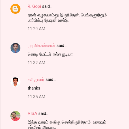
R. Gopi
said…
நான் எழுதலாம்னு இருந்தேன். பெங்களூரிலும்
பார்பிக்யு நேஷன் உண்டு.
11:29 AM
முரளிகண்ணன்
said…
கொடி மேட்டர் நல்ல ஐடியா
11:32 AM
சசிகுமார்
said…
thanks
11:35 AM
VISA
said…
இந்த வாரம் அங்கு சென்றிருந்தோம். உணவும்
சர்வீசும் அருமை