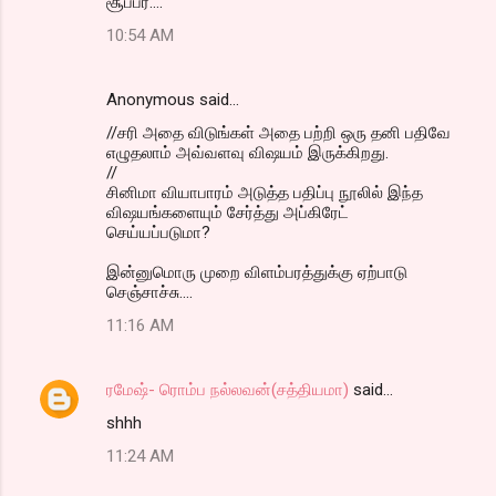
சூப்பர்....
o
10:54 AM
m
m
Anonymous said…
e
//சரி அதை விடுங்கள் அதை பற்றி ஒரு தனி பதிவே
n
எழுதலாம் அவ்வளவு விஷயம் இருக்கிறது.
t
//
சினிமா வியாபாரம் அடுத்த பதிப்பு நூலில் இந்த
s
விஷயங்களையும் சேர்த்து அப்கிரேட்
செய்யப்படுமா?
இன்னுமொரு முறை விளம்பரத்துக்கு ஏற்பாடு
செஞ்சாச்சு....
11:16 AM
ரமேஷ்- ரொம்ப நல்லவன்(சத்தியமா)
said…
shhh
11:24 AM