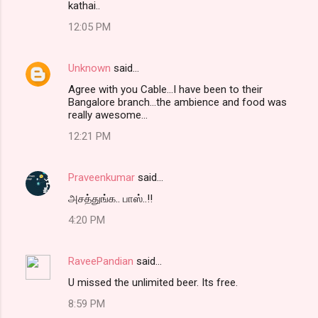
kathai..
12:05 PM
Unknown
said…
Agree with you Cable...I have been to their
Bangalore branch...the ambience and food was
really awesome...
12:21 PM
Praveenkumar
said…
அசத்துங்க.. பாஸ்..!!
4:20 PM
RaveePandian
said…
U missed the unlimited beer. Its free.
8:59 PM