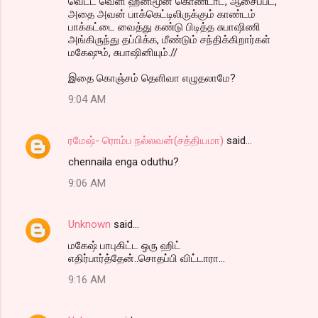
வெட்ட வெளி ஹனிமூன் கொண்டாட, ஆசைப்பட,
e
அதை அவன் பாக்கெட்டிலிருக்கும் காண்டம்
n
பாக்கட்டை வைத்து கண்டு பிடித்த சுபாஷிணி
அங்கிருந்து தப்பிக்க, மீண்டும் சந்திக்கிறார்கள்
t
மகேஷும், சுபாஷினியும்.//
s
இதை கொஞ்சம் தெளிவா எழுதலாமே?
9:04 AM
ரமேஷ்- ரொம்ப நல்லவன்(சத்தியமா)
said…
chennaila enga oduthu?
9:06 AM
Unknown
said…
மகேஷ் பாபுகிட்ட ஒரு ஹிட்
எதிர்பார்த்தேன்..சொதப்பி விட்டாரா...
9:16 AM