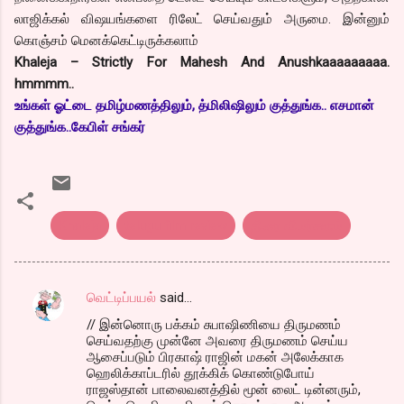
லாஜிக்கல் விஷயங்களை ரிலேட் செய்வதும் அருமை. இன்னும்
கொஞ்சம் மெனக்கெட்டிருக்கலாம்
Khaleja – Strictly For Mahesh And Anushkaaaaaaaaa.
hmmmm..
உங்கள் ஓட்டை தமிழ்மணத்திலும், த்மிலிஷிலும் குத்துங்க.. எசமான்
குத்துங்க..கேபிள் சங்கர்
Khaleja
telugu film review
திரை விமர்சனம்
வெட்டிப்பயல்
said…
C
// இன்னொரு பக்கம் சுபாஷிணியை திருமணம்
o
செய்வதற்கு முன்னே அவரை திருமணம் செய்ய
m
ஆசைப்படும் பிரகாஷ் ராஜின் மகன் அலேக்காக
ஹெலிக்காப்டரில் தூக்கிக் கொண்டுபோய்
m
ராஜஸ்தான் பாலைவனத்தில் மூன் லைட் டின்னரும்,