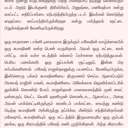
சுமார் மூன்று வருடங்களுக்கு பிறகு மகேஷ்பாபு நடித்து வெளிவரும்
படம். அதடு இயக்குனர் திரிவிக்ரம், அனுஷ்கா, மணிஷர்மா என்று
ஏகப்பட்ட எதிர்ப்பார்பை ஏற்படுத்தியிருந்த படம். இவர்கள் கொடுத்த
ஹைப்பை காப்பாற்றியிருக்கிறதா என்று பார்த்தால் உதட்டை
பிதுக்கத்தான் வேண்டியிருக்கிறது.
ஒரு சாதாரண டாக்ஸி டிரைவராக இருக்கும் மகேஷின் வாழ்க்கையில்
ஒரு சுபாஷிணி என்ற பெண் வருகிறாள். அவள் ஒரு கட்டை கால்
பார்ட்டி. கால் வச்ச எடத்தில் எல்லாம் ப்ரச்சனை ஏற்படுத்துபவள்.
பெரிய பணக்காரி. ஒரு துப்பாக்கி சூட்டிலும், இன்ன பிற
சம்பங்களினால் மகேஷ் ராஜஸ்தானுக்கு பயணப்பட வேண்டியிருக்க,
இன்னொரு பக்கம் சுபாஷிணியை திருமணம் செய்ய ஆசைப்படும்
பிரகாஷ் ராஜின் மகன், சுபாஷிணியை அலேக்காக ஹெலிக்காப்டரில்
தூக்கிக் கொண்டு போய் ராஜஸ்தான் பாலைவனத்தில் மூன் லைட்
டின்னரும், வெட்ட வெளி ஹனிமூன் கொண்டாட, ஆசைப்பட, அதை
அவன் பாக்கெட்டிலிருக்கும் காண்டம் பாக்கட்டை வைத்து கண்டு
பிடித்த சுபாஷிணி அங்கிருந்து தப்பிக்க, மீண்டும் சந்திக்கிறார்கள்
மகேஷும், சுபாஷினியும். ஒரு கட்டத்தில் இருவரையுமே ஒரு கும்பல்
தாக்க, ஒரு கிராமத்தில் மகேஷ் கண் முழிக்கிறான். அந்த கிராமமே