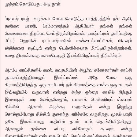
முத்தம் கொடுப்பது.. அடி தூள்.
ப்ரகாஷ் ராஜ்.. வழக்கம போல கொடுத்த பாத்திரத்தில் நச். ஆலி,
தனிகல பரணி, ப்ரம்மானந்தம் ஆகியோர் தங்கள் தங்கள்
வேலைகளை திறம்பட செய்திருக்கிறார்கள். யாஷ்பட்டின் ஒளிப்பதிவு,
பீட்டர் ஹெயின், ராம்-லஷ்மனின் சண்டைக்காட்சிகள், மிகவும்
ஸ்லீக்கான எடிட்டிங் என்று டெக்னிக்கலாக மிரட்டியிருக்கிறார்கள்.
கதை திரைக்கதை வசனமெழுதி இயக்கியிருப்பவர் திரிவிக்ரம்.
ஆரம்ப காட்சிகளில் கமல், கவுதமியின் அபூர்வ சகோதரர்கள் காட்சி
ஞாபகப்படுத்தினாலும் இண்ட்ரஸ்டிங். அதே போல ஒரு
கிராமத்திலிருந்து ஒரு சாமியார் நம் கிராமத்தை காக்க ஒரு கடவுள்
இவ்வழியில் வருவான் என்றது அந்த ஒற்றை காலில் நிற்கும்
இளைஞன் பாடி லேங்குவேஜும், டயலாக் டெலிவரியும் ஸ்பைன்
சில்லிங்.. ஆனால் அடிக்கடி மஹாதேவ் என்று இழுத்து
சொல்லும்போது சில்லிங் குறைந்து எரிச்சலே வருகிறது. முதல் பாதி
ஓகே.. இரண்டாவது பாதியில் தான் படம் தொங்கிவிடுகிறது.
ஆனாலும் தன்னை எப்படி எல்லோரும் கடவுள் என்று
நினைக்கிறார்கள் என்பதை டெஸ்ட் செய்யும் காட்சிகளும், அதற்கான