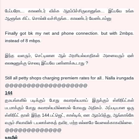
பேப்பரோட.. காலண்டர் விக்க ஆரம்பிச்சிருவானுங்க... இப்பவே உங்க
ஆளூங்க கிட்ட சொல்லி வச்சிருங்க.. காலண்டர் வேண்டாம்னு
Finally got bk my net and phone connection. but with 2mbps.
instead of 8 mbps.
இந்த வளரும், செட்டிலான ஆல் அரசியல்வாதிகள் அனைவரும் ஏன்
எலக்ஷனுக்கு செலவு இப்பவே பண்ணக்கூடாது ?
Still all petty shops charging premiem rates for all.. Nalla irungada
@@@@@@@@@@@@@@@@@@@
144
ச
மயங்களில் படிக்கும் போது சுவாரஸ்யமாய் இருக்கும் ஸ்கிரிப்ட்கள்
படமாக்கும் போது சுவாரஸ்யமில்லாமல் போவது அதிகம். அப்படியான ஒரு
ஸ்கிரிப்ட் தான் இந்த 144.பட்ஜெட், காஸ்டிங், என ஆரம்பித்து, ஆங்காங்கே
வரும் சிவாவின் டயலாக்கைத் தவிர, மற்ற எல்லாமே வேலைக்காகவில்லை.
@@@@@@@@@@@@@
உறுமீன்