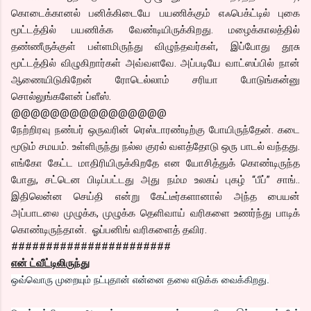
கொடைக்கானல் பனிக்கிடையே பயணிக்கும் எஃபெக்ட்டில் புகை
மூட்டத்தில் பயணிக்க வேண்டியிருக்கிறது. மழைக்காலத்தில்
தண்ணீருக்குள் பள்ளமிருந்து விழுந்தவர்கள், இப்போது தூசு
மூட்டத்தில் விழுகிறார்கள் அவ்வளவே. அப்படியே வாட்ஸப்பில் நான்
ஆணையிடுகிறேன் ரோடெல்லாம் சரியா போடுங்கன்னு
சொல்லுங்களேன் ப்ளீஸ்.
@@@@@@@@@@@@@@@@
நேற்றிரவு நண்பர் ஒருவரின் ரெஸ்டாரண்டிற்கு போயிருந்தேன். கடை
மூடும் சமயம். உள்ளிருந்து நல்ல குரல் வளத்தோடு ஒரு பாடல் வந்தது.
எங்கோ கேட்ட மாதிரியிருக்கிறதே என யோசித்துக் கொண்டிருந்த
போது, சட்டென பிடிப்பட்டது அது நம்ம உலகப் புகழ் “பீப்” சாங்..
இதிலென்ன செய்தி என்று கேட்டீர்களானால் அந்த பையன்
அப்பாடலை முழுக்க, முழுக்க தெளிவாய் வரிகளை உணர்ந்து பாடிக்
கொண்டிருந்தான். ஓப்பனிங் வரிகளைத் தவிர.
#######################
என் ட்வீட்டிலிருந்து
ஒவ்வொரு முறையும் நட்புதான் என்னை தலை எடுக்க வைக்கிறது.