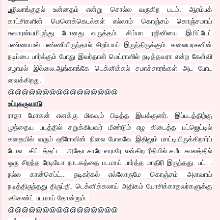
ப
ழிவாங்குதல் உன்னதம் என்று சொல்ல வருகிற படம். ஆரம்பக்
காட்சிகளின் மெனெக்கெடல்கள் எல்லாம் கொஞ்சம் கொஞ்சமாய்
சுவாரஸ்யமிழந்து போனது வருத்தம். சிம்மா ரஜினியை இமிட்டேட்
பண்ணாமல் பண்ணியிருந்தால் சிறப்பாய் இருந்திருக்கும். கலையரசனின்
நடிப்பை பார்க்கும் போது இவர்தான் மெட்ராஸில் நடித்தவரா என்ற கேள்வி
எழாமல் இல்லை.ஆங்காங்கே டெக்னிக்கல் சமாச்சாரங்கள் அட போட
வைக்கிறது.
@@@@@@@@@@@@@@@@
உப்புகருவாடு
ராதா மோகன் எனக்கு மிகவும் பிடித்த இயக்குனர். இப்படத்திற்கு
முந்தைய படத்தில் சறுக்கியவர் மீண்டும் எழ கிடைத்த பட்ஜெட்டில்
கதையில் வரும் ஹீரோவின் நிலை போலவே இதிலும் மாட்டியிருக்கிறார்ப்
போல.. கிட்டத்தட்ட.. அதோ சாரே வராரே என்கிற ரீதியில் சமீப காலத்தில்
ஒரு சிறந்த ரேடியோ நாடகத்தை படமாய் பார்த்த மாதிரி இருந்தது. பட். .
நல்ல கான்செப்ட்.. நடிகர்கல் எல்லோருமே கொஞ்சம் அளவாய்
நடித்திருந்தது திருப்தி. டெக்னிக்கலாய் அதிகம் யோசிக்காதவர்களுக்கு
டீசெண்ட் படமாய் தோன்றும்.
@@@@@@@@@@@@@@@@