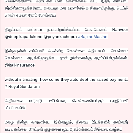
வெள்ளத்தினால அடைஞ்ச மன உளைச்சலை விட, இந்த கார்பரேட்
சர்வீஸ்காரனுங்களோட அடையுற மன உளைச்சல் அதிகமாயிருக்கு. டெய்லி
ரெண்டு மணி நேரம் போன்லயே
திரும்பவும் என்னமா நடிக்கிறாய்ங்கய்யா மெளமெண்ட் Ranveer
@deepikapadukone @priyankachopra
‪#‎
BajiraoMastani‬
இன்சூரன்ஸ் கம்பெனி அடிக்கிற கொள்ளை அநியாயம்.. சொல்லாம
கொல்லாம.. அடிக்கிறானுங்க.. நான் இன்னைக்கு ஆரம்பிச்சிருக்கேன்.
@italkinsurance
without intimating. how come they auto debt the raised payment..
? Royal Sundaram
அதிகாலை மார்கழி பனிப்போல, சென்னையெங்கும் புழுதிப்பனி
பட்டப்பகலில்.
மழை நின்னு வாரமாச்சு.. இன்னமும், நிறைய இடங்களில் தண்ணீர்
வடியவில்லை. ரோட்டின் குழிகளை மூட ஆரம்பிக்கவும் இல்லை. வாழ்க..