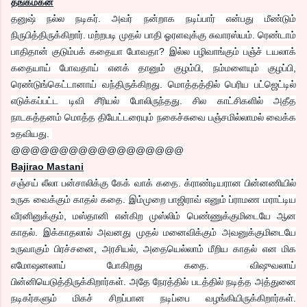
தங்கமகன்
தனுஷ் நல்ல நடிகர். அவர் நன்றாக நடிப்பார் என்பது மீண்டும்
நிருபித்திருக்கிறார். மற்றபடி முதல் பாதி ஓரளவுக்கு சுவாரஸ்யம். ரெண்டாம்
பாதிதான் குடும்பக் கதையா போவதா? இல்ல பழிவாங்கும் பஞ்ச் டயலாக்
கதையாய் போவதாய் எனக் தானும் குழம்பி, நம்மளையும் குழப்பி,
ரெண்டுங்கெட்டானாய் வந்திருக்கிறது. மொத்தத்தில் பெரிய பட்ஜெட்டில்
எடுக்கப்பட்ட டிவி சீரியல் போலிருந்தது. சில காட்சிகளில் அதீத
நாடகத்தனம் மொத்த தியேட்டரையும் நகைச்சுவை பஞ்சமில்லாமல் வைக்க
உதவியது.
@@@@@@@@@@@@@@@@@@
Bajirao Mastani
சஞ்சய் லீலா பன்சாலிக்கு கேக் வாக் கதை. க்ராண்டியரான பின்னணியில்
உருக வைக்கும் காதல் கதை. இம்முறை பாஜிராவ் எனும் ப்ராமண மராட்டிய
வீரனினுக்கும், மஸ்தானி என்கிற முஸ்லிம் பெண்ணுக்குமிடையே ஆன
காதல். இக்காதலால் அவனது முதல் மனைவிக்கும் அவனுக்குமிடையே
உருவாகும் பிரச்சனை, அரசியல், அதையெல்லாம் மீறிய காதல் என மிக
எமோஷனலாய் போகிறது கதை. விஷுவலாய்
பின்னியெடுத்திருக்கிறார்கள். அதே நேரத்தில் படத்தில் நடித்த அத்துனை
நடிகர்களும் மிகச் சிறப்பான நடிப்பை வழங்கியிருக்கிறார்கள்.