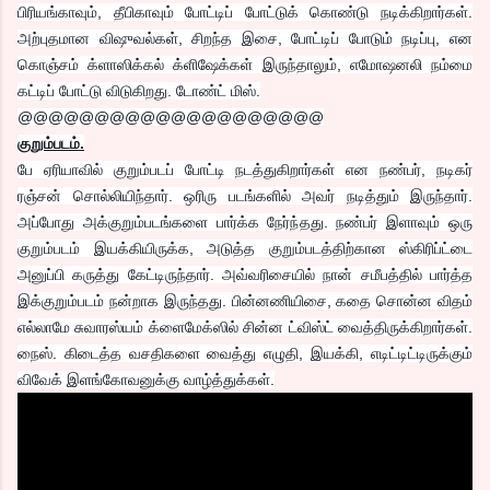
பிரியங்காவும், தீபிகாவும் போட்டிப் போட்டுக் கொண்டு நடிக்கிறார்கள்.
அற்புதமான விஷுவல்கள், சிறந்த இசை, போட்டிப் போடும் நடிப்பு, என
கொஞ்சம் க்ளாஸிக்கல் க்ளிஷேக்கள் இருந்தாலும், எமோஷனலி நம்மை
கட்டிப் போட்டு விடுகிறது. டோண்ட் மிஸ்.
@@@@@@@@@@@@@@@@@@@@
குறும்படம்.
பே ஏரியாவில் குறும்படப் போட்டி நடத்துகிறார்கள் என நண்பர், நடிகர்
ரஞ்சன் சொல்லியிந்தார். ஒரிரு படங்களில் அவர் நடித்தும் இருந்தார்.
அப்போது அக்குறும்படங்களை பார்க்க நேர்ந்தது. நண்பர் இளாவும் ஒரு
குறும்படம் இயக்கியிருக்க, அடுத்த குறும்படத்திற்கான ஸ்கிரிப்ட்டை
அனுப்பி கருத்து கேட்டிருந்தார். அவ்வரிசையில் நான் சமீபத்தில் பார்த்த
இக்குறும்படம் நன்றாக இருந்தது. பின்னணியிசை, கதை சொன்ன விதம்
எல்லாமே சுவாரஸ்யம் க்ளைமேக்ஸில் சின்ன ட்விஸ்ட் வைத்திருக்கிறார்கள்.
நைஸ். கிடைத்த வசதிகளை வைத்து எழுதி, இயக்கி, எடிட்டிட்டிருக்கும்
விவேக் இளங்கோவனுக்கு வாழ்த்துக்கள்.