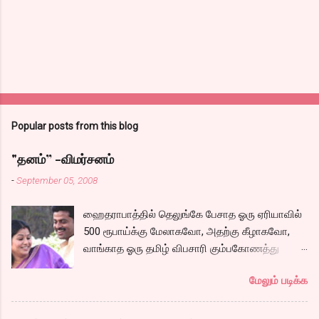
Popular posts from this blog
"தனம்” -விமர்சனம்
-
September 05, 2008
ஹைதராபாத்தில் தெலுங்கே பேசாத ஓரு ஏரியாவில்
500 ரூபாய்க்கு மேலாகவோ, அதற்கு கீழாகவோ,
வாங்காத ஓரு தமிழ் விபசாரி கும்பகோணத்து
அக்ரஹாரத்தின் வீட்டில் மருமகளாக
மேலும் படிக்க
வாழ்கைபடுகிறாள். அவளுடய வாழ்கை எப்படி
அமைந்தது? என்ற ஓரு நல்ல லைனை , சங்கீதா
தன்னுடய இடுப்பை சுழற்றி, சுழற்றி நடப்பதை போல்