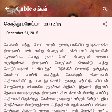
Skip to main content
Cable சங்கர்
கொத்து பரோட்டா - 21/12/15
-
December 21, 2015
வெள்ளம் வந்து போய் வாரம் தாண்டியாகிவிட்டது.ஆங்காங்கே
நிவாரணப் பணி என்று பேனருடன் முக்கியமாய் அம்மாவின்
ஆணைப்படி, அவரது முகம் போட்ட பேனருடன் வளைய
வருகிறார்கள். நிவாரணப் பொருட்கள் கொண்டு வந்து
கொடுப்பவர்களிடம் கிட்டத்தட்ட பிடுங்கிக் கொண்டு ஒன்றுக்கு
ரெண்டாய் வாங்கி வைத்துக் கொள்ளும் மனோபாவம்
அதிகமாகிவிட்டது. பல இடங்களில் தகராறு ஏற்பட்டு, விட்டால்
போதுமென்ற எஸ்ஸாகிய குழுக்கள் அதிகம். இதனால் நிஜமாய்
தேவையானவர்களுக்கு நிவாரணம் கிடைக்காமல் போகிற வாய்ப்பு
அதிகமாகியிருக்கிறது. சென்னை முழுவதும் எங்கும் மீண்டும் புதிய
ரோடுக்களை போடுவதற்கான அறிகுறிகள் ஏதும் காணப்படவில்லை.
சென்னை ஆற்காடு சாலை முழுவதும் பகல் நேரத்தில் ஊட்டி,