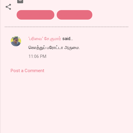
கொத்து பரோட்டா
திரை விமர்சனம்
'பரிவை' சே.குமார்
said…
C
கொத்துப் பரோட்டா அருமை.
o
11:06 PM
m
m
Post a Comment
e
n
t
s