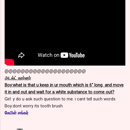
@@@@@@@@@@@@@@@@@@@@
அடல்ட் கார்னர்
Boy:what is that u keep in ur mouth which is 6" long and move
it in and out and wait for a white substance to come out?
Girl: y do u ask such question to me. i cant tell such words
Boy:dont worry its tooth brush
கேபிள் சங்கர்