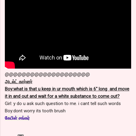
@@@@@@@@@@@@@@@@@@@@
அடல்ட் கார்னர்
Boy:what is that u keep in ur mouth which is 6" long and move
it in and out and wait for a white substance to come out?
Girl: y do u ask such question to me. i cant tell such words
Boy:dont worry its tooth brush
கேபிள் சங்கர்