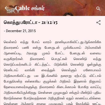
Skip to main content
Cable சங்கர்
கொத்து பரோட்டா - 21/12/15
-
December 21, 2015
வெள்ளம் வந்து போய் வாரம் தாண்டியாகிவிட்டது.ஆங்காங்கே
நிவாரணப் பணி என்று பேனருடன் முக்கியமாய் அம்மாவின்
ஆணைப்படி, அவரது முகம் போட்ட பேனருடன் வளைய
வருகிறார்கள். நிவாரணப் பொருட்கள் கொண்டு வந்து
கொடுப்பவர்களிடம் கிட்டத்தட்ட பிடுங்கிக் கொண்டு ஒன்றுக்கு
ரெண்டாய் வாங்கி வைத்துக் கொள்ளும் மனோபாவம்
அதிகமாகிவிட்டது. பல இடங்களில் தகராறு ஏற்பட்டு, விட்டால்
போதுமென்ற எஸ்ஸாகிய குழுக்கள் அதிகம். இதனால் நிஜமாய்
தேவையானவர்களுக்கு நிவாரணம் கிடைக்காமல் போகிற வாய்ப்பு
அதிகமாகியிருக்கிறது. சென்னை முழுவதும் எங்கும் மீண்டும் புதிய
ரோடுக்களை போடுவதற்கான அறிகுறிகள் ஏதும் காணப்படவில்லை.
சென்னை ஆற்காடு சாலை முழுவதும் பகல் நேரத்தில் ஊட்டி,