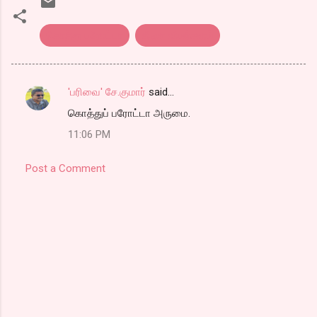
கொத்து பரோட்டா
திரை விமர்சனம்
'பரிவை' சே.குமார்
said…
C
கொத்துப் பரோட்டா அருமை.
o
11:06 PM
m
m
Post a Comment
e
n
t
s