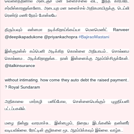
வெள்ளத்தினால அடைஞ்ச மன உளைச்சலை விட, இந்த கார்பரேட்
சர்வீஸ்காரனுங்களோட அடையுற மன உளைச்சல் அதிகமாயிருக்கு. டெய்லி
ரெண்டு மணி நேரம் போன்லயே
திரும்பவும் என்னமா நடிக்கிறாய்ங்கய்யா மெளமெண்ட் Ranveer
@deepikapadukone @priyankachopra
‪#‎
BajiraoMastani‬
இன்சூரன்ஸ் கம்பெனி அடிக்கிற கொள்ளை அநியாயம்.. சொல்லாம
கொல்லாம.. அடிக்கிறானுங்க.. நான் இன்னைக்கு ஆரம்பிச்சிருக்கேன்.
@italkinsurance
without intimating. how come they auto debt the raised payment..
? Royal Sundaram
அதிகாலை மார்கழி பனிப்போல, சென்னையெங்கும் புழுதிப்பனி
பட்டப்பகலில்.
மழை நின்னு வாரமாச்சு.. இன்னமும், நிறைய இடங்களில் தண்ணீர்
வடியவில்லை. ரோட்டின் குழிகளை மூட ஆரம்பிக்கவும் இல்லை. வாழ்க..