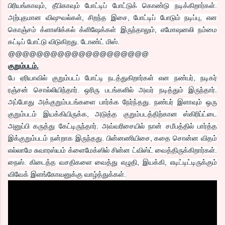
பிரியங்காவும், தீபிகாவும் போட்டிப் போட்டுக் கொண்டு நடிக்கிறார்கள்.
அற்புதமான விஷுவல்கள், சிறந்த இசை, போட்டிப் போடும் நடிப்பு, என
கொஞ்சம் க்ளாஸிக்கல் க்ளிஷேக்கள் இருந்தாலும், எமோஷனலி நம்மை
கட்டிப் போட்டு விடுகிறது. டோண்ட் மிஸ்.
@@@@@@@@@@@@@@@@@@@@
குறும்படம்.
பே ஏரியாவில் குறும்படப் போட்டி நடத்துகிறார்கள் என நண்பர், நடிகர்
ரஞ்சன் சொல்லியிந்தார். ஒரிரு படங்களில் அவர் நடித்தும் இருந்தார்.
அப்போது அக்குறும்படங்களை பார்க்க நேர்ந்தது. நண்பர் இளாவும் ஒரு
குறும்படம் இயக்கியிருக்க, அடுத்த குறும்படத்திற்கான ஸ்கிரிப்ட்டை
அனுப்பி கருத்து கேட்டிருந்தார். அவ்வரிசையில் நான் சமீபத்தில் பார்த்த
இக்குறும்படம் நன்றாக இருந்தது. பின்னணியிசை, கதை சொன்ன விதம்
எல்லாமே சுவாரஸ்யம் க்ளைமேக்ஸில் சின்ன ட்விஸ்ட் வைத்திருக்கிறார்கள்.
நைஸ். கிடைத்த வசதிகளை வைத்து எழுதி, இயக்கி, எடிட்டிட்டிருக்கும்
விவேக் இளங்கோவனுக்கு வாழ்த்துக்கள்.