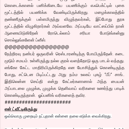
கொடைக்கானல் பனிக்கிடையே பயணிக்கும் எஃபெக்ட்டில் புகை
மூட்டத்தில் பயணிக்க வேண்டியிருக்கிறது. மழைக்காலத்தில்
தண்ணீருக்குள் பள்ளமிருந்து விழுந்தவர்கள், இப்போது தூசு
மூட்டத்தில் விழுகிறார்கள் அவ்வளவே. அப்படியே வாட்ஸப்பில் நான்
ஆணையிடுகிறேன் ரோடெல்லாம் சரியா போடுங்கன்னு
சொல்லுங்களேன் ப்ளீஸ்.
@@@@@@@@@@@@@@@@
நேற்றிரவு நண்பர் ஒருவரின் ரெஸ்டாரண்டிற்கு போயிருந்தேன். கடை
மூடும் சமயம். உள்ளிருந்து நல்ல குரல் வளத்தோடு ஒரு பாடல் வந்தது.
எங்கோ கேட்ட மாதிரியிருக்கிறதே என யோசித்துக் கொண்டிருந்த
போது, சட்டென பிடிப்பட்டது அது நம்ம உலகப் புகழ் “பீப்” சாங்..
இதிலென்ன செய்தி என்று கேட்டீர்களானால் அந்த பையன்
அப்பாடலை முழுக்க, முழுக்க தெளிவாய் வரிகளை உணர்ந்து பாடிக்
கொண்டிருந்தான். ஓப்பனிங் வரிகளைத் தவிர.
#######################
என் ட்வீட்டிலிருந்து
ஒவ்வொரு முறையும் நட்புதான் என்னை தலை எடுக்க வைக்கிறது.