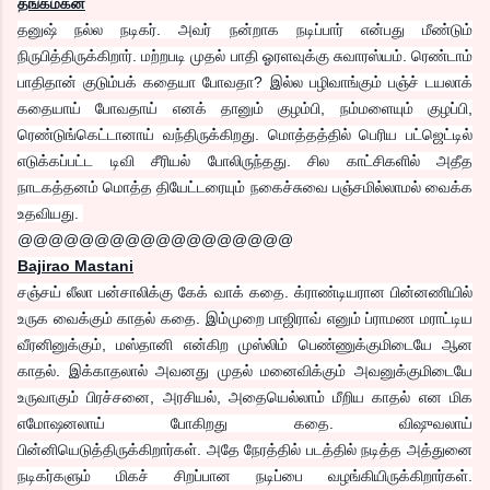
தங்கமகன்
தனுஷ் நல்ல நடிகர். அவர் நன்றாக நடிப்பார் என்பது மீண்டும்
நிருபித்திருக்கிறார். மற்றபடி முதல் பாதி ஓரளவுக்கு சுவாரஸ்யம். ரெண்டாம்
பாதிதான் குடும்பக் கதையா போவதா? இல்ல பழிவாங்கும் பஞ்ச் டயலாக்
கதையாய் போவதாய் எனக் தானும் குழம்பி, நம்மளையும் குழப்பி,
ரெண்டுங்கெட்டானாய் வந்திருக்கிறது. மொத்தத்தில் பெரிய பட்ஜெட்டில்
எடுக்கப்பட்ட டிவி சீரியல் போலிருந்தது. சில காட்சிகளில் அதீத
நாடகத்தனம் மொத்த தியேட்டரையும் நகைச்சுவை பஞ்சமில்லாமல் வைக்க
உதவியது.
@@@@@@@@@@@@@@@@@@
Bajirao Mastani
சஞ்சய் லீலா பன்சாலிக்கு கேக் வாக் கதை. க்ராண்டியரான பின்னணியில்
உருக வைக்கும் காதல் கதை. இம்முறை பாஜிராவ் எனும் ப்ராமண மராட்டிய
வீரனினுக்கும், மஸ்தானி என்கிற முஸ்லிம் பெண்ணுக்குமிடையே ஆன
காதல். இக்காதலால் அவனது முதல் மனைவிக்கும் அவனுக்குமிடையே
உருவாகும் பிரச்சனை, அரசியல், அதையெல்லாம் மீறிய காதல் என மிக
எமோஷனலாய் போகிறது கதை. விஷுவலாய்
பின்னியெடுத்திருக்கிறார்கள். அதே நேரத்தில் படத்தில் நடித்த அத்துனை
நடிகர்களும் மிகச் சிறப்பான நடிப்பை வழங்கியிருக்கிறார்கள்.