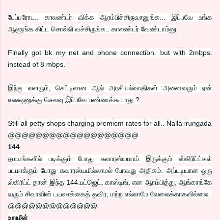
பேப்பரோட.. காலண்டர் விக்க ஆரம்பிச்சிருவானுங்க... இப்பவே உங்க
ஆளூங்க கிட்ட சொல்லி வச்சிருங்க.. காலண்டர் வேண்டாம்னு
Finally got bk my net and phone connection. but with 2mbps.
instead of 8 mbps.
இந்த வளரும், செட்டிலான ஆல் அரசியல்வாதிகள் அனைவரும் ஏன்
எலக்ஷனுக்கு செலவு இப்பவே பண்ணக்கூடாது ?
Still all petty shops charging premiem rates for all.. Nalla irungada
@@@@@@@@@@@@@@@@@@@
144
ச
மயங்களில் படிக்கும் போது சுவாரஸ்யமாய் இருக்கும் ஸ்கிரிப்ட்கள்
படமாக்கும் போது சுவாரஸ்யமில்லாமல் போவது அதிகம். அப்படியான ஒரு
ஸ்கிரிப்ட் தான் இந்த 144.பட்ஜெட், காஸ்டிங், என ஆரம்பித்து, ஆங்காங்கே
வரும் சிவாவின் டயலாக்கைத் தவிர, மற்ற எல்லாமே வேலைக்காகவில்லை.
@@@@@@@@@@@@@
உறுமீன்