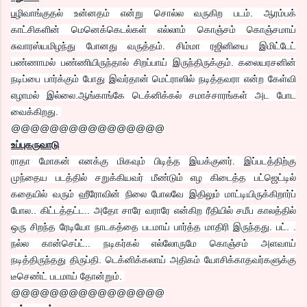
ப
ழிவாங்குதல் உன்னதம் என்று சொல்ல வருகிற படம். ஆரம்பக்
காட்சிகளின் மெனெக்கெடல்கள் எல்லாம் கொஞ்சம் கொஞ்சமாய்
சுவாரஸ்யமிழந்து போனது வருத்தம். சிம்மா ரஜினியை இமிட்டேட்
பண்ணாமல் பண்ணியிருந்தால் சிறப்பாய் இருந்திருக்கும். கலையரசனின்
நடிப்பை பார்க்கும் போது இவர்தான் மெட்ராஸில் நடித்தவரா என்ற கேள்வி
எழாமல் இல்லை.ஆங்காங்கே டெக்னிக்கல் சமாச்சாரங்கள் அட போட
வைக்கிறது.
@@@@@@@@@@@@@@@@
உப்புகருவாடு
ராதா மோகன் எனக்கு மிகவும் பிடித்த இயக்குனர். இப்படத்திற்கு
முந்தைய படத்தில் சறுக்கியவர் மீண்டும் எழ கிடைத்த பட்ஜெட்டில்
கதையில் வரும் ஹீரோவின் நிலை போலவே இதிலும் மாட்டியிருக்கிறார்ப்
போல.. கிட்டத்தட்ட.. அதோ சாரே வராரே என்கிற ரீதியில் சமீப காலத்தில்
ஒரு சிறந்த ரேடியோ நாடகத்தை படமாய் பார்த்த மாதிரி இருந்தது. பட். .
நல்ல கான்செப்ட்.. நடிகர்கல் எல்லோருமே கொஞ்சம் அளவாய்
நடித்திருந்தது திருப்தி. டெக்னிக்கலாய் அதிகம் யோசிக்காதவர்களுக்கு
டீசெண்ட் படமாய் தோன்றும்.
@@@@@@@@@@@@@@@@