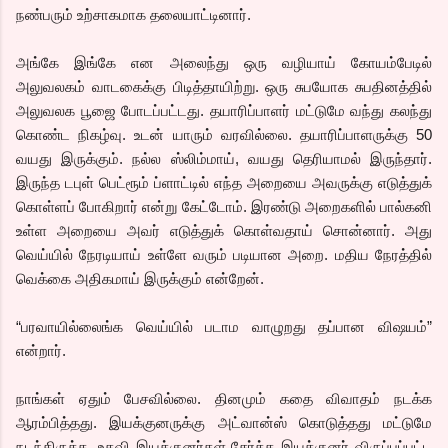
நண்பரும் உற்சாகமாக தலையாட்டினார்.
அங்கே இங்கே என அலைந்து ஒரு வழியாய் கோயம்பேடில்
அலுவலகம் வாடகைக்கு பிடித்தாயிற்று. ஒரு சுபயோக சுபதினத்தில்
அலுவலக பூஜை போடப்பட்டது. தயாரிப்பாளர் மட்டுமே வந்து கலந்து
கொண்ட நிகழ்வு. உடன் யாரும் வரவில்லை. தயாரிப்பாளருக்கு 50
வயது இருக்கும். நல்ல ஸ்லிம்மாய், வயது தெரியாமல் இருந்தார்.
இருந்த டபுள் பெட்ரூம் ப்ளாட்டில் எந்த அறையை அவருக்கு எடுத்துக்
கொள்ளப் போகிறார் என்று கேட்டோம். இரண்டு அறைகளில் பால்கனி
உள்ள அறையை அவர் எடுத்துக் கொள்வதாய் சொன்னார். அது
வெய்யில் நேரடியாய் உள்ளே வரும் படியான அறை. மதிய நேரத்தில்
வெக்கை அதிகமாய் இருக்கும் என்றேன்.
“பரவாயில்லைங்க வெய்யில் படாம வாழுறது தப்பான விஷயம்”
என்றார்.
நாங்கள் ஏதும் பேசவில்லை. தினமும் கதை விவாதம் நடக்க
ஆரம்பித்தது. இயக்குனருக்கு அட்வான்ஸ் கொடுத்தது மட்டுமே
நடந்திருக்க, உதவி இயக்குனர்கள் சேர்க்க இயக்குனர் விருப்பப்பட்ட