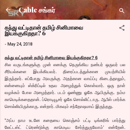
Skip to main content
Cable சங்கர்
கந்து வட்டிதான் தமிழ் சினிமாவை
இயக்குகிறதா? 6
-
May 24, 2018
கந்து வட்டிதான் தமிழ் சினிமாவை இயக்குகிறதா? 6
சில வருடங்களுக்கு முன் எனக்கு நெருங்கிய நண்பர் ஒருவர் பல
சீரியல்களை இயக்கியவர். திரைப்படத்துக்கான முயற்சியில்
இருந்தார். எப்போது அவருக்கு அதற்கான வாய்ப்பு கிடைத்தாலும்,
என்னையும் ஸ்க்ரிப்டில் உதவ அழைத்துக் கொள்வார். ஒரு நாள்
வழக்கம் போல அழைத்தார். படம் ஒண்ணு ஓகே ஆயிருக்கு. நம்ம
காமெடிக்கதைதான். ப்ரொடியூசர் ஓகே சொல்லிட்டாரு. ஆபீஸ் பார்க்க
சொல்லியிருக்காரு. என்றார். மிகவும் சந்தோஷமாய் இருந்தது.
”அப்ப நாம உடனே கதையை கொஞ்சம் பட்டி டிங்கரிங் பார்த்து
லேட்டஸ்ட் ட்ரெண்டுக்கு காமெடிய சேர்த்துருவோம்’ என்றேன்.