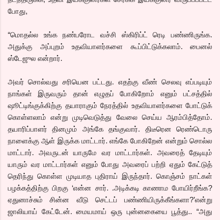
போது,
“மொதல்ல உங்க நண்பரோட வச்சி ஸ்கிரிப்ட் ரெடி பண்ணிருங்க.
அதுக்கு அப்புறம் உதவியாளர்களை கூப்பிட்டுக்கலாம். பைனல்
ஸ்டேஜுல என்றார்.
அவர் சொல்வது சரியென பட்டது. எதற்கு வீண் செலவு எப்படியும்
நாங்கள் இருவரும் தான் எழுதப் போகிறோம் எனும் பட்சத்தில்
ஷூட்டிங்குக்கிற்கு தயாராகும் நேரத்தில் உதவியாளர்களை போட்டுக்
கொள்ளலாம் என்று முடிவெடுத்து வேலை செய்ய ஆரம்பித்தோம்.
தயாரிப்பாளர் தினமும் அங்கே தங்குவார். திடீரென ரெண்டொரு
நாளைக்கு ஆள் இருக்க மாட்டார். எங்கே போகிறேன் என்றும் சொல்ல
மாட்டார். அவருடன் யாருமே வர மாட்டார்கள். அவரைத் தேடியும்
யாரும் வர மாட்டார்கள் எனும் போது அவரைப் பற்றி ஏதும் கேட்டுத்
தெரிந்து கொள்ள முடியாத புதிராய் இருந்தார். கொஞ்சம் நாட்கள்
பழக்கத்திற்கு பிறகு ‘என்ன சார். .அடிக்கடி காணாம போயிர்றீங்க?
ஏதுனாச்சும் சின்ன வீடு செட்டப் பண்ணியிருக்கீங்களா?’என்று
ஜாலியாய் கேட்டேன். மையமாய் ஒரு புன்னகையை பூத்து.. “அது