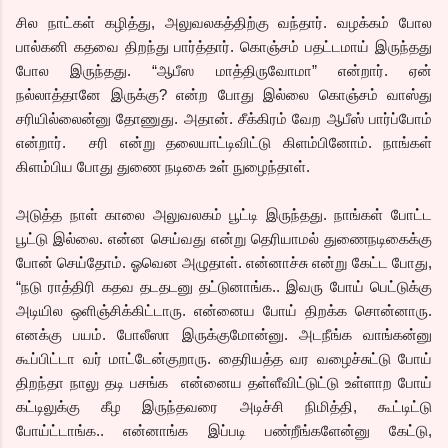
சில நாட்கள் கழித்து, அலுவலகத்திற்கு வந்தார். வழக்கம் போல
பால்கனி கதவை திறந்து பார்த்தார். கொஞ்சம் பதட்டமாய் இருந்தது
போல இருந்தது. “ஆபீஸ மாத்திருவோமா” என்றார். ஏன்
நல்லாத்தானே இருக்கு? என்ற போது இல்லை கொஞ்சம் வாஸ்து
சரியில்லைன்னு தோணுது. அதான். சீக்கிரம் வேற ஆபீஸ் பார்ப்போம்
என்றார். சரி என்று தலையாட்டிவிட்டு கிளம்பினோம். நாங்கள்
கிளம்பிய போது துணை நடிகை உள் நுழைந்தாள்.
அடுத்த நாள் காலை அலுவலகம் பூட்டி இருந்தது. நாங்கள் போட்ட
பூட்டு இல்லை. என்ன செய்வது என்று தெரியாமல் துணைநடிகைக்கு
போன் செய்தோம். ஓவென அழுதாள். என்னாச்சு என்று கேட்ட போது,
“நடு ராத்திரி கதவ தடதடனு தட்டுனாங்க.. இவரு போய் பெட்டுக்கு
அடியில ஒளிஞ்சிக்கிட்டாரு. என்னைய போய் திறக்க சொன்னாரு.
எனக்கு பயம். போலீஸா இருக்குமோன்னு. அடநீங்க வாங்கன்னு
கூப்பிட்டா வர் மாட்டேன்குறாரு. தைரியத்த வர வழைச்சுட்டு போய்
திறந்தா நாலு தடி பசங்க என்னைய தள்ளீவிட்டுட்டு உள்ளாற போய்
கட்டிலுக்கு கீழ இருந்தவரை அடிச்சி நிமித்தி, கூட்டிட்டு
போய்ட்டாங்க.. என்னாங்க இப்படி பண்றீங்களேன்னு கேட்டு,