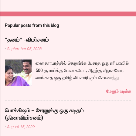
Popular posts from this blog
"தனம்” -விமர்சனம்
-
September 05, 2008
ஹைதராபாத்தில் தெலுங்கே பேசாத ஓரு ஏரியாவில்
500 ரூபாய்க்கு மேலாகவோ, அதற்கு கீழாகவோ,
வாங்காத ஓரு தமிழ் விபசாரி கும்பகோணத்து
அக்ரஹாரத்தின் வீட்டில் மருமகளாக
மேலும் படிக்க
வாழ்கைபடுகிறாள். அவளுடய வாழ்கை எப்படி
அமைந்தது? என்ற ஓரு நல்ல லைனை , சங்கீதா
தன்னுடய இடுப்பை சுழற்றி, சுழற்றி நடப்பதை போல்
பொக்கிஷம் – சேரனுக்கு ஒரு கடிதம்
சும்மா, சுத்தி, சுத்தி குழப்பி, நம்பமுடியாத
(திரைவிமர்சனம்)
திரைக்கதையால் சொதப்பி,சங்கீதாவை ஏதோ
-
August 15, 2009
ரஜினியை போல நினைத்து பில்டப் செய்வதும்,
அவரும் அதற்கு ஏற்றார் போல் ரஜினி பாஷா போல