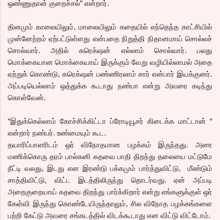
ஒண்ணுதான் குறைச்சல்” என்றார்.
தினமும் காலையிலும், மாலையிலும் கதையில் எந்தெந்த காட்சியில்
முன்னேற்றம் ஏற்பட்டுள்ளது என்பதை நிறுத்தி நிதானமாய் சொல்லச்
சொல்வார். அதில் கரெக்‌ஷன் எல்லாம் சொல்வார். பலது
மொக்கையான மொக்கையாய் இருக்கும் வேறு வழியில்லாமல் அதை
ஏற்றுக் கொண்டு, கரெக்‌ஷன் பண்ணிரலாம் சார் என்பார் இயக்குனர்.
அப்படியெல்லாம் ஒத்துக்க கூடாது நண்பா என்று அவரை கடிந்து
கொள்வேன்.
“இதுக்கெல்லாம் கோச்சிக்கிட்டா ப்ரோடியூசர் கிடைக்க மாட்டான் “
என்றார் நண்பர். உண்மையும் கூட.
தயாரிப்பாளரிடம் ஒர் விநோதமான பழக்கம் இருந்தது. அரை
மணிக்கொரு தரம் பால்கனி கதவை பாதி திறந்து தலையை மட்டுமே
நீட்டி வலது, இடது என இரண்டு பக்கமும் பார்த்துவிட்டு, மீண்டும்
சாத்திவிட்டு, விட்ட இடத்திலிருந்து தொடர்வது. ஏன் அப்படி
அறைகுறையாய் கதவை திறந்து பார்க்கிறார் என்று எங்களுக்குள் ஒர்
கேள்வி இருந்து கொண்டேயிருந்தாலும், சில விநோத பழக்கங்களை
பற்றி கேட்டு அவரை சங்கடத்தில் விடக்கூடாது என விட்டு விட்டோம்.