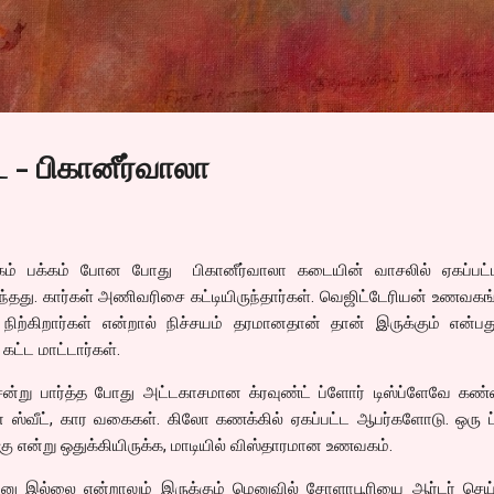
Skip to main content
ை - பிகானீர்வாலா
்கம் பக்கம் போன போது பிகானீர்வாலா கடையின் வாசலில் ஏகப்பட
ருந்தது. கார்கள் அணிவரிசை கட்டியிருந்தார்கள். வெஜிட்டேரியன் உணவகங
 நிற்கிறார்கள் என்றால் நிச்சயம் தரமானதான் தான் இருக்கும் என்ப
கட்ட மாட்டார்கள்.
ென்று பார்த்த போது அட்டகாசமான க்ரவுண்ட் ப்ளோர் டிஸ்ப்ளேவே கண
 ஸ்வீட், கார வகைகள். கிலோ கணக்கில் ஏகப்பட்ட ஆபர்களோடு. ஒரு ப
கு என்று ஒதுக்கியிருக்க, மாடியில் விஸ்தாரமான உணவகம்.
னு இல்லை என்றாலும் இருக்கும் மெனுவில் சோளாபூரியை ஆர்டர் செய்