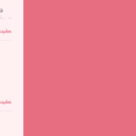
டு
்று
படிக்க
்னன்
்தோடு
ள்ளே
,
ுக்கு
களை
 ஆறு
ு
டி
படிக்க