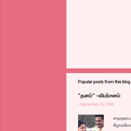
e
n
t
s
Popular posts from this blog
"தனம்” -விமர்சனம்
-
September 05, 2008
ஹைதராபாத
கீழாகவோ,