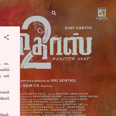
்ட வட
்களில்
து என்
்ணைக்
்ளோர்
தேன்.