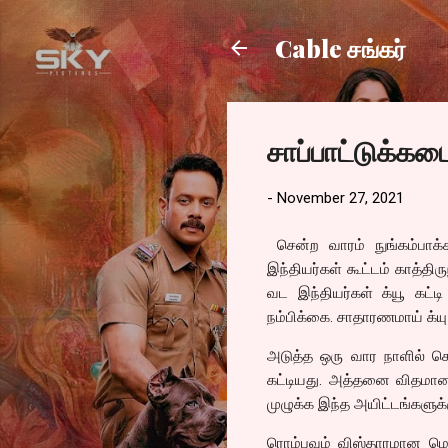
Cable சங்கர்
சாப்பாட்டுக்கட
-
November 27, 2021
சென்ற வாரம் நுங்கம்பாக
இந்தியர்கள் கூட்டம் காத்தி
வட இந்தியர்கள் க்யூ கட்டி
நம்பிக்கை. சாதாரணமாய் க்யு 
அடுத்த ஒரு வார நாளில் ச
கட்டியது. அத்தனை விதமான
முழுக்க இந்த அயிட்டங்களுக்
ரொம்பவும் விஸ்தாரமான மெ