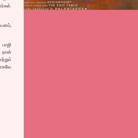
்கள்.
்பளம்,
் பாஜி
் நான்
ற்றும்
்காகவே