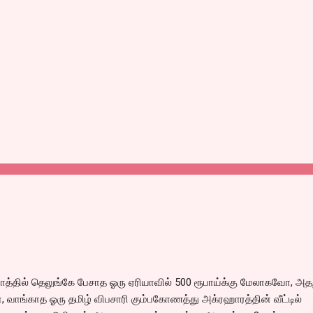
்தில் தெலுங்கே பேசாத ஓரு ஏரியாவில் 500 ரூபாய்க்கு மேலாகவோ, அதற
 வாங்காத ஓரு தமிழ் விபசாரி கும்பகோணத்து அக்ரஹாரத்தின் வீட்டில்