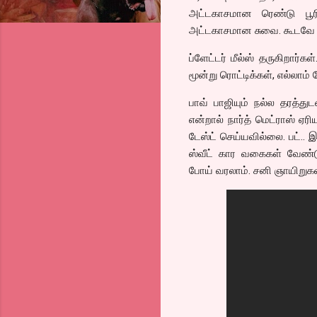
அட்டகாசமான ரெண்டு பூரி
அட்டகாசமான சுவை. கூடவே 
ப்ளேட்டர் மீல்ஸ் தருகிறார்க
மூன்று ரொட்டிக்கள், எல்லாம்
பாவ் பாஜியும் நல்ல தரத்த
என்றால் நார்த் மெட்ராஸ் ஏர
டேஸ்ட் செய்யவில்லை. பட்.. 
ஸ்வீட் கார வகைகள் வேண்டு
போய் வரலாம். சனி ஞாயிறுகள