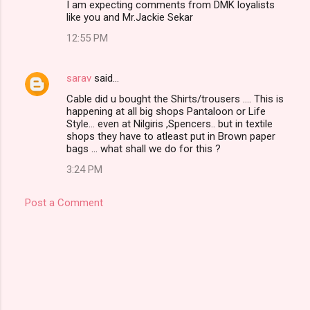
I am expecting comments from DMK loyalists
like you and Mr.Jackie Sekar
12:55 PM
sarav
said…
Cable did u bought the Shirts/trousers .... This is
happening at all big shops Pantaloon or Life
Style... even at Nilgiris ,Spencers.. but in textile
shops they have to atleast put in Brown paper
bags ... what shall we do for this ?
3:24 PM
Post a Comment