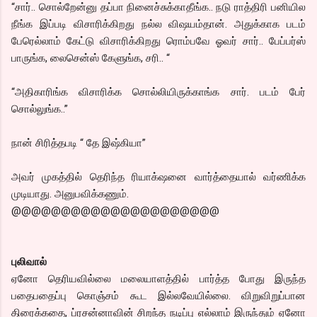
“சார்.. சொல்றேன்னு தப்பா நினைச்சுக்காதீங்க.. நடு ராத்திரி பனியில
நீங்க இப்படி விசாரிக்கிறது நல்ல விஷயம்தான். அதுக்காக படம்
பேரெல்லாம் கேட்டு விசாரிக்கிறது ரொம்பவே ஓவர் சார்.. பேப்பர்ஸ்
பாருங்க, லைசென்ஸ் கேளுங்க, சரி.. “
“அதிகாரிங்க விசாரிக்க சொல்லியிருக்காங்க சார். படம் பேர்
சொல்லுங்க..”
நான் சிரித்தபடி “ தே இஷ்கியா”
அவர் முகத்தில் தெரிந்த ரியாக்‌ஷனை வார்த்தையால் வர்ணிக்க
முடியாது. அனுபவிக்கணும்.
@@@@@@@@@@@@@@@@@@@@@
புலிவால்
ஏனோ தெரியவில்லை மலையாளத்தில் பார்த்த போது இருந்த
பதைபதைப்பு கொஞ்சம் கூட இல்லவேயில்லை. விறுவிறுப்பான
திரைக்கதை, ப்ரசன்னாவின் சிறந்த நடிப்பு எல்லாம் இருந்தும் ஏனோ