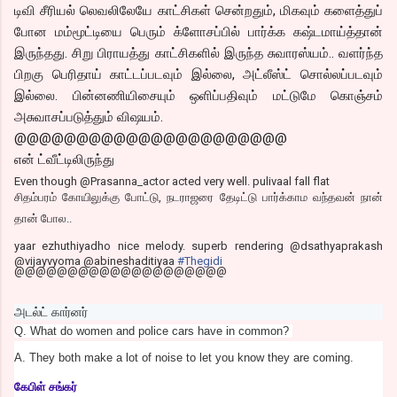
டிவி சீரியல் லெவலிலேயே காட்சிகள் சென்றதும், மிகவும் களைத்துப்
போன மம்மூட்டியை பெரும் க்ளோசப்பில் பார்க்க கஷ்டமாய்த்தான்
இருந்தது. சிறு பிராயத்து காட்சிகளில் இருந்த சுவாரஸ்யம்.. வளர்ந்த
பிறகு பெரிதாய் காட்டப்படவும் இல்லை, அட்லீஸ்ட் சொல்லப்படவும்
இல்லை. பின்னணியிசையும் ஒளிப்பதிவும் மட்டுமே கொஞ்சம்
அசுவாசப்படுத்தும் விஷயம்.
@@@@@@@@@@@@@@@@@@@@@@
என் ட்வீட்டிலிருந்து
Even though @Prasanna_actor acted very well. pulivaal fall flat
சிதம்பரம் கோயிலுக்கு போட்டு, நடராஜரை தேடிட்டு பார்க்காம வந்தவன் நான்
தான் போல..
yaar ezhuthiyadho nice melody. superb rendering @dsathyaprakash
@vijayvyoma @abineshaditiyaa
#Thegidi
@@@@@@@@@@@@@@@@@@@@
அடல்ட் கார்னர்
Q. What do women and police cars have in common?
A. They both make a lot of noise to let you know they are coming.
கேபிள் சங்கர்