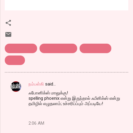
அடல்ட் கார்னர்
கொத்து பரோட்டா
பால்யகால சகி
புலிவால்
நம்பள்கி
said…
C
ஃபோனிக்ஸ் மாலுக்கு!
o
spelling phoenix என்று இருந்தால் ஃபீனிக்ஸ் என்று
m
தமிழில் எழுதலாம்; உச்சரிப்ப்பும் அப்படியே!
m
e
2:06 AM
n