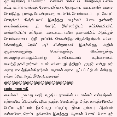
ஒர் சந்தோஷ சமாச்சாரம். பீனிக்ஸ் மாலில் புட் கோர்டுக்கு பணம்
கட்டி கார்டு வாங்கத் தேவையில்லை. நேரடியாய் கடைகளில் காசை
கொடுத்து நமக்கு வேண்டியதை வாங்கிக் கொள்ளலாம். புட் கோர்ட்
கொஞ்சம் கிஞ்சிடமாய் இருந்த்து. வழக்கம் போல தண்ணீர்
வைக்கவில்லை. புட் கோர்ட் இன்சார்ஜிடம் கம்ப்ளெயிண்ட்
பண்ணிவிட்டு வந்தேன். கடைக்காரர்களே தண்ணியில் அடிக்கும்
கொள்ளையை பற்றி புலம்பிக் கொண்டுதானிருக்கிறார்கள். எல்லா
ப்ளோரிலும், ரெஸ்ட் ரூம் விஸ்தாரமாய் இருக்கிறது. அதில்
குழந்தைகளூக்கு, பெண்களுக்கு, ஆண்களுக்கு,
ஊனமுற்றவர்களுக்கென்று ப்ரத்யோகமாய் கழிவறைகள்
வைத்திருக்கிறார்கள். உடன் எல்லா இடத்திலும் குடிநீர் என்று ஒர்
அறை வைத்திருக்கிறார்கள். ஆனால் அவை பூட்டப்பட்டு கிடக்கிறது.
எல்லா ப்ளோரிலும் இதே நிலைதான்.
@@@@@@@@@@@@@@@@@@@
பால்ய கால சகி
வைக்கம் முகமது பஷீர் எழுதிய நாவலின் படமாக்கம் என்றார்கள்.
ஏற்கனவே ப்ரேம்நசீர், ஷீலா நடித்த வெளிவந்து அந்த காலத்திலேயே
பெரிய ஹிட்டாம். இப்போது மம்மூட்டி, இஷா தல்வார். ஆரம்பம்
என்னவோ, ரொம்ப நல்லாவே இருந்தது. ஆனால் போகப் போக ஒர்