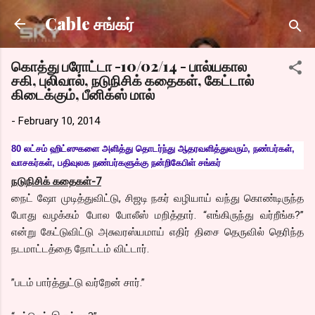
Skip to main content
Cable சங்கர்
கொத்து பரோட்டா -10/02/14 - பால்யகால
சகி, புலிவால், நடுநிசிக் கதைகள், கேட்டால்
கிடைக்கும், பீனிக்ஸ் மால்
-
February 10, 2014
80 லட்சம் ஹிட்ஸுகளை அளித்து தொடர்ந்து ஆதரவளித்துவரும், நண்பர்கள்,
வாசகர்கள், பதிவுலக நண்பர்களுக்கு நன்றிகேபிள் சங்கர்
நடுநிசிக் கதைகள்-7
நைட் ஷோ முடித்துவிட்டு, சிஜடி நகர் வழியாய் வந்து கொண்டிருந்த
போது வழக்கம் போல போலீஸ் மறித்தார். “எங்கிருந்து வர்றீங்க?”
என்று கேட்டுவிட்டு அசுவரஸ்யமாய் எதிர் திசை தெருவில் தெரிந்த
நடமாட்டத்தை நோட்டம் விட்டார்.
”படம் பார்த்துட்டு வர்றேன் சார்.”