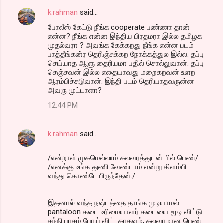
t
k.rahman
said…
s
போலீஸ் கேட்டு நீங்க cooperate பண்ணா தான்
என்ன? நீங்க என்ன இந்திய பிரதமரா இல்ல தமிழக
முதல்வரா ? அவங்க கேக்கறது நீங்க என்ன படம்
பாத்தீங்கன்ர தெரிஞ்சுக்கற நோக்கத்துல இல்ல. தப்பு
செய்யாத ஆளு தைரியமா பதில் சொல்லுவான். தப்பு
செஞ்சவன் இல்ல எதையாவது மறைகறவன் உளற
ஆரம்பிச்சுடுவான். இந்தி படம் தெரியாதவருன்ன
அவரு முட்டாளா?
12:44 PM
k.rahman
said…
/என்றாள் முகமெல்லாம் கலவரத்துடன் பில் பெண்/
/எனக்கு உங்க துணி வேண்டாம் என்று கிளம்பி
வந்து கொண்டேயிருந்தேன்./
இதனால் வந்த நஷ்டத்தை தாங்க முடியாமல்
pantaloon கடை உரிமையாளர் கடையை மூடி விட்டு
சந்நியாசம் போய் விட்டதாகவும், கலவரமான பெண்