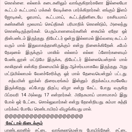
கொள்ளை. எல்லாக் கடைகளிலும் வாங்குகிறார்களோ இல்லையோ
கூட்டம் கூட்டமாய் மக்கள் வேடிக்கை பார்க்கிறார்கள். எங்கும் இளம்
ஜோடிகள், ஓரமாய், கூட்டமாய், கூட்டத்தினிடையே ரகசியமாய்
கண்களின் மூலமாய் செய்திகள் பரிமாறிக் கொண்டும், அலைந்து
கொண்டிருந்தார்கள். பெரும்பாலானவர்களின் கையில் ஏதோ ஒர்
தின்பண்டம் இருந்தது. தியேட்டர் ஒன்று இல்லாமல் இவ்வளவு கூட்டம்
வரும் மால் இதுவாகத்தானிருக்கும் என்று நினைக்கிறேன். ஃபேம்
நேஷனல் இருக்கும் மாலில் எல்லாம் எல்லா ப்ளோர்களையும்
பேண்டலூன் மட்டுமே இருக்க, தியேட்டர் இல்லையென்றால் மால்
காலிதான் என்கிற நிலமையில் இது ஆச்சர்யமாகவே இருந்தது. அது
மட்டுமில்லாமல் வேளச்சேரிக்கு ஒர் மால் தேவையென்றும் பட்டது.
சத்யமின் லூக்ஸ் திரையரங்கம் இன்னும் திறக்கப்படாமலேயே
இருக்கிறது. எப்போது திறப்பு விழா என்று கேட்ட போது வருகிற
பிப்ரவரி 14 அல்லது 17 என்றார்கள். அநேகமாய் மாசாமாசம் இது
போல் ஒர் டேட்டை சொல்லுவார்கள் என்று தோன்றியது. சும்மா சுத்தி
பார்க்கப் போயே ரெண்டாயிரம் விழுங்கியது மால்.
@@@@@@@@@@@@@@@@@@@
கேட்டால் கிடைக்கும்
பாண்டலூனில் சட்டை வாங்கலாமென்று போயிந்தேன். சட்டை