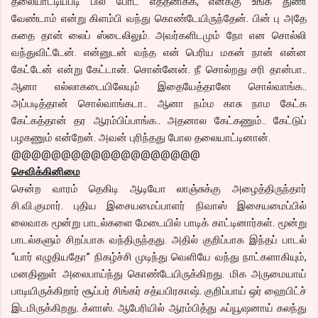
தலையாட்டியபடி பில் போட எத்தனிக்க, எனக்கு உங்க துணி
வேண்டாம் என்று கிளம்பி வந்து கொண்டேயிருந்தேன். பின் பு அதே
கதை தான் லைப் ஸ்டைலிலும். அவர்களிடமும் நோ என சொல்லி
வந்துவிட்டேன். என்னுடன் வந்த என் பெரிய மகன் நான் என்ன
கேட்டேன் என்று கேட்டான். சொன்னேன். நீ சொல்றது சரி தான்பா..
ஆனா எல்லாகடையிலேயும் இதையேத்தானே சொல்வாங்க..
அப்படித்தான் சொல்வாங்கடா.. ஆனா நம்ம காசு நாம கேட்க
கேட்கத்தான் தர ஆரம்பிப்பாங்க.. அதனால கேட்கணும்.. கேட்டுப்
பழகணும் என்றேன். அவன் புரிந்தது போல தலையாட்டினான்.
@@@@@@@@@@@@@@@@@@@
செவிக்கினிமை
சென்ற வாரம் தெகிடி ஆடியோ லாஞ்சுக்கு அழைத்திருந்தார்
சி.வி.குமார். புதிய இசையமைப்பாளர் நிவாஸ் இசையமைப்பில்
லைவாக மூன்று பாடல்களை மேடையில் பாடிக் காட்டினார்கள். மூன்று
பாடல்களும் சிறப்பாக வந்திருந்தது. அதில் குறிப்பாக இந்தப் பாடல்
“யார் எழுதியதோ” நிகழ்ச்சி முடிந்து வெளியே வந்து நாட்களாகியும்,
மனதினுள் அலைபாய்ந்து கொண்டேயிருக்கிறது. மிக அருமையாய்
பாடியிருக்கிறார் சூப்பர் சிங்கர் சத்யபிரகாஷ். குறிப்பாய் ஒர் ஹைபிட்ச்
இடமிருக்கிறது. க்ளாஸ். ஆபேரியில் ஆரம்பித்து ஃப்யூஷனாய் கலந்து