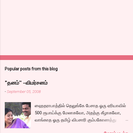
Popular posts from this blog
"தனம்” -விமர்சனம்
-
September 05, 2008
ஹைதராபாத்தில் தெலுங்கே பேசாத ஓரு ஏரியாவில்
500 ரூபாய்க்கு மேலாகவோ, அதற்கு கீழாகவோ,
வாங்காத ஓரு தமிழ் விபசாரி கும்பகோணத்து
அக்ரஹாரத்தின் வீட்டில் மருமகளாக