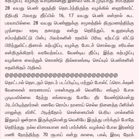
கற்பழிப்பு வழக்கு போடுங்கன்னு இனிமே கேட்க முடியாது. சமீபத்தில்
28 வயது பெண் ஒருத்தி தொடர்ந்திருந்த வழக்கில் ஹைகோர்ட்
நீதிபதி அவரது தீர்ப்பில் 16, 17 வயது பெண் என்றால் கூட
பரவாயில்லை. 28 வயது பெண்ணுக்கு சமூகத்தில் திருமணத்திற்கு
முந்தைய உறவு தகாதது என்று தெரிந்தும், உடலுறவுக்கு
சம்மத்திவிட்டு பின்பு அவர்களின் உறவில் பிரிவு ஏற்பட்டு விட்டு
பிரிந்துவிட்டதினால் கற்பழிப்பு வழக்கு போடச் சொல்வது சரியல்ல
என்றிருக்கிறார். வரவேற்கப்பட வேண்டிய தீர்ப்பு. இந்த கற்பழிப்பு
வழக்கை வைத்துக் கொண்டு தில்லாலங்கடி செய்யும் பெண்களின்
சதவிகிதம் அதிகம்.
@@@@@@@@@@@@@@@@@@@@@@@@@@
தொட்டால் தொடரும் தொடர் படப்பிடிப்பு, மற்றும் போஸ்ட் ப்ரொடக்‌ஷன்
வேலைகள் காரணமாய் மகன்களுடன் வெளியே எங்கும் போக
முடியவில்லை. நேற்று எங்காவது போயே தீர வேண்டுமென்று
அடம்பிடித்தார்கள். எனவே ரொம்ப நாளாய் செல்ல நினைத்த பீனிக்ஸ்
மாலுக்கு விசிட் அடித்தோம். சென்னையின் பெரிய மால்களில்
இதுவும் ஒன்றாக இருக்குமென்று வெளியே இருந்து பார்க்கும் போதே
தெரிந்தது. நல்ல விசாலமான கார் பார்க்கிங். வழக்கம் போல இரண்டு
மணி நேரத்திற்கு 70 ரூபாய் என்று காலை, பகல், இரவு நேரக்