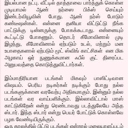
இயல்பான நட்பு. வீட்டில் தாத்தாவை பார்த்துக் கொள்ள
முடியாமல் ஆண் நர்ஸை பிக்ஸ் செய்யும்
இண்டர்வியூவின் போது. ஆண் நர்ஸ் போடும்
கண்டீஷன்கள். என்னை தனியா விட்டுட்டு நீங்க
பாட்டுக்கு டின்னருக்கு போகக்கூடாது. என்னையும்
கூட்டிட்டு போகணும். தொடர் கீமோவினால் முடி
இழந்து, கீமோவினால் ஏற்படும் உடல், மற்றும் மன
உபாதைகளால் ஏற்படும் மூட் ஸ்விங் காட்சிகள் என மிக
அழகாய் ஒர் நுணுக்கமான ஃபீல் குட் திரைப்பட
அனுபவத்தை கொடுத்துவிட்டார்கள்.
இம்மாதிரியான படங்கள் மிகவும் பாஸிட்டிவான
விஷயம். பெரிய நடிகர்கள் நடிக்கும் போது நல்ல
படங்களுக்கான வரவேற்பு அதிகமாகும். இன்னும் நல்ல
படங்கள் வர வாய்பளிக்கும். இல்லாவிட்டால் மாஸ்
காட்டுகிறேன் என்று ரெண்டாவது படத்துலேயே அந்த
ஸ்டார். இந்த ஸ்டார் என்று பெயர் போட்டுக் கொள்ளவே
பழக வேண்டியிருக்கும்.
ஒரு காலத்தில் பிட்டு படங்கள் என்றால் மலையாளப்படம்