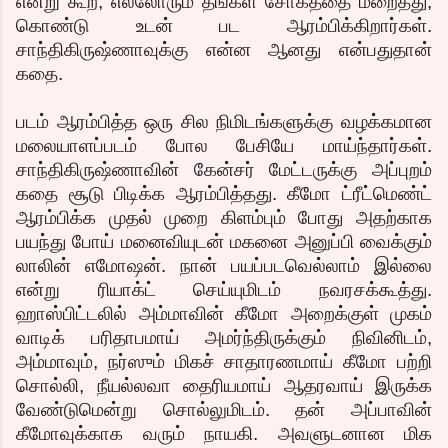
என்று கூற, எல்லோரும் தங்கள் சோகத்தை மறைத்து,
கொண்டு உடன் பட ஆரம்பிக்கிறார்கள்.
சாந்திகிருஷ்ணாவுக்கு என்ன ஆனது என்பதுதான்
கதை.
படம் ஆரம்பித்த ஒரு சில நிமிடங்களுக்கு வழக்கமான
மலையாளப்படம் போல பேசியே மாய்ந்தார்கள்.
சாந்திகிருஷ்ணாவின் கேன்சர் மேட்டருக்கு அப்புறம்
கதை சூடு பிடிக்க ஆரம்பித்தது. கீமோ ட்ரீட்மெண்ட்
ஆரம்பிக்க முதல் முறை கிளம்பும் போது அதற்காக
பயந்து போய் மனைவியுடன் மகனை அனுப்பி வைக்கும்
லாலின் எமோஷன். நான் பயப்படவெல்லாம் இல்லை
என்று ரியாக்ட் செய்யுமிடம் நவரசக்கூத்து.
ஹாஸ்பிட்டலில் அம்மாவின் கீமோ அறைக்குள் முகம்
வாடிக் பரிதாபமாய் அமர்ந்திருக்கும் நிவினிடம்,
அம்மாவும், நர்ஸும் மிகச் சாதாரணமாய் கீமோ பற்றி
சொல்லி, நீயல்லவா தைரியமாய் ஆதரவாய் இருக்க
வேண்டுமென்று சொல்லுமிடம். தன் அப்பாவின்
கீமோவுக்காக வரும் நாயகி. அவளுடனான மிக