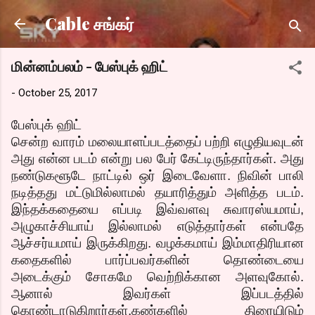
Skip to main content
Cable சங்கர்
மின்னம்பலம் - பேஸ்புக் ஹிட்
-
October 25, 2017
பேஸ்புக் ஹிட்
சென்ற வாரம் மலையாளப்படத்தைப் பற்றி எழுதியவுடன்
அது என்ன படம் என்று பல பேர் கேட்டிருந்தார்கள். அது
நண்டுகளூடே நாட்டில் ஒர் இடைவேளா. நிவின் பாலி
நடித்தது மட்டுமில்லாமல் தயாரித்தும் அளித்த படம்.
இந்தக்கதையை எப்படி இவ்வளவு சுவாரஸ்யமாய்,
அழுகாச்சியாய் இல்லாமல் எடுத்தார்கள் என்பதே
ஆச்சர்யமாய் இருக்கிறது. வழக்கமாய் இம்மாதிரியான
கதைகளில் பார்ப்பவர்களின் தொண்டையை
அடைக்கும் சோகமே வெற்றிக்கான அளவுகோல்.
ஆனால் இவர்கள் இப்படத்தில்
கொண்டாடுகிறார்கள்.கண்களில் திரையிடும்