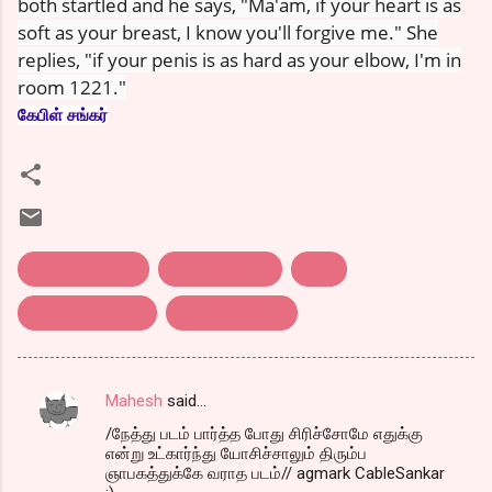
both startled and he says, "Ma'am, if your heart is as
soft as your breast, I know you'll forgive me." She
replies, "if your penis is as hard as your elbow, I'm in
room 1221."
கேபிள் சங்கர்
happy new year
shahrukh khan
கத்தி
கொத்து பரோட்டா
திரை விமர்சனம்
Mahesh
said…
C
/நேத்து படம் பார்த்த போது சிரிச்சோமே எதுக்கு
o
என்று உட்கார்ந்து யோசிச்சாலும் திரும்ப
m
ஞாபகத்துக்கே வராத படம்// agmark CableSankar