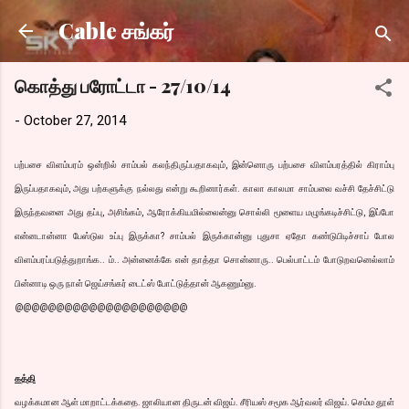
Skip to main content
Cable சங்கர்
கொத்து பரோட்டா - 27/10/14
-
October 27, 2014
பற்பசை விளம்பரம் ஒன்றில் சாம்பல் கலந்திருப்பதாகவும், இன்னொரு பற்பசை விளம்பரத்தில் கிராம்பு
இருப்பதாகவும், அது பற்களுக்கு நல்லது என்று கூறினார்கள். காலா காலமா சாம்பலை வச்சி தேச்சிட்டு
இருந்தவனை அது தப்பு, அசிங்கம், ஆரோக்கியமில்லைன்னு சொல்லி மூளைய மழுங்கடிச்சிட்டு, இப்போ
என்னடான்னா பேஸ்டுல உப்பு இருக்கா? சாம்பல் இருக்கான்னு புதுசா ஏதோ கண்டுபிடிச்சாப் போல
விளம்பரப்படுத்துறாங்க.. ம்.. அன்னைக்கே என் தாத்தா சொன்னாரு.. பெல்பாட்டம் போடுறவனெல்லாம்
பின்னாடி ஒரு நாள் ஜெய்சங்கர் டைட்ஸ் போட்டுத்தான் ஆகணும்னு.
@@@@@@@@@@@@@@@@@@@@@
கத்தி
வழக்கமான ஆள் மாறாட்டக்கதை. ஜாலியான திருடன் விஜய். சீரியஸ் சமூக ஆர்வலர் விஜய். செம்ம தூள்