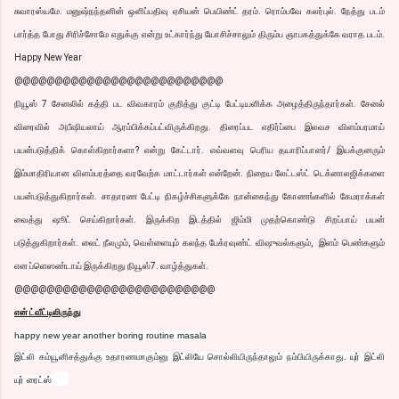
சுவாரஸ்யமே. மனுஷ்நந்தனின் ஒளிப்பதிவு ஏசியன் பெயிண்ட் தரம். ரொம்பவே கலர்புல். நேத்து படம்
பார்த்த போது சிரிச்சோமே எதுக்கு என்று உட்கார்ந்து யோசிச்சாலும் திரும்ப ஞாபகத்துக்கே வராத படம்.
Happy New Year
@@@@@@@@@@@@@@@@@@@@@@@@@@
நியூஸ் 7 சேனலில் கத்தி பட விவகாரம் குறித்து குட்டி பேட்டியளிக்க அழைத்திருந்தார்கள். சேனல்
விரைவில் அபீஷியலாய் ஆரம்பிக்கப்பட்விருக்கிறது. திரைப்பட எதிர்ப்பை இலவச விளம்பரமாய்
பயன்படுத்திக் கொள்கிறார்களா? என்று கேட்டார். எவ்வளவு பெரிய தயாரிப்பாளர்/ இயக்குனரும்
இம்மாதிரியான விளம்பரத்தை வரவேற்க மாட்டார்கள் என்றேன். நிறைய லேட்டஸ்ட் டெக்னாலஜிக்களை
பயன்படுத்துகிறார்கள். சாதாரண பேட்டி நிகழ்ச்சிகளுக்கே நான்கைந்து கோணங்களில் கேமராக்கள்
வைத்து ஷூட் செய்கிறார்கள். இருக்கிற இடத்தில் ஜிம்மி முதற்கொண்டு சிறப்பாய் பயன்
படுத்துகிறார்கள். லைட் நீலமும், வெள்ளையும் கலந்த பேக்ரவுண்ட் விஷுவல்களும், இளம் பெண்களும்
என ப்ளெஸண்டாய் இருக்கிறது நியூஸ்7. வாழ்த்துகள்.
@@@@@@@@@@@@@@@@@@@@@@@@@
என் ட்வீட்டிலிருந்து
happy new year another boring routine masala
இட்லி கம்யூனிசத்துக்கு உதாரணமாகும்னு இட்லியே சொல்லியிருந்தாலும் நம்பியிருக்காது. யுர் இட்லி
யுர் ரைட்ஸ்