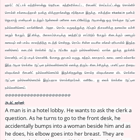
ஹார்ட் அட்டாக் வந்திச்சான்னு தெரியல. சுத்தீகரிக்கபட்ட, ரீபைண்ட் செய்யப்பட்டன்னு சொல்லிச்
சொல்லி சக்கையத்தான் நமக்கு விக்குறாங்கன்னு சந்தேகமா இருக்கு. சமீபத்தில ekadai.in நண்பர்
ஜெயராஜ் பாண்டியன் நடத்தும் ஆன்லைன் மளிகை கடையிலேர்ந்து அடிமான்னு ஒரு செக்குல ஆட்டின
நல்லெண்ணெய் வாங்கினேன். அஹா.. ரொம்ப வருஷத்துக்கு அப்புறம் தீபாவளிக்கு தலையில வச்சி
ஊறும் போதும், இட்லிக்கு, மிளகாய்பொடிக்கு ஊத்திட்டு சாப்பிடும் போதும் கிடைக்கும் மணமும்
சுவையும் என் பால்ய காலத்திற்கு கடத்தி சென்றது. ரொம்ப சின்ன வயசில எங்கள் ஏரியாவில் இருந்த
எண்ணெய் கடையில் செக்கில் ஆட்டி அப்பவே தரும் நல்லெண்ணெய் வாங்க தூக்கு தூக்கிக்
கொண்டு, பாட்டு பாடிக் கொண்டே போனது ஞாபகம் வருது. சுத்தம், சுகாதாரம், சுவை, மணம் எல்லாமே
இந்த அடிமா செக்கில ஆட்டின நல்லெண்ணெயில் எனக்கு திரும்ப கிடைச்சிருக்கு. பாஸிட்டிவா நிறைய
விஷயங்கள் ரீபைண்ட் நல்லெண்ணெயில் இருக்கிறதுன்னு சொல்ற விஷயங்களை விட செக்கில
ஆட்டின நல்லெண்ணெயில் இருப்பதாக சொல்கிறார்கள். எனிவே.. ஐ லைக் செக்கில ஆட்டின
நல்லெண்ணெய்.
@@@@@@@@@@@@@@@@@@@@@
அடல்ட் கார்னர்
A man is in a hotel lobby. He wants to ask the clerk a
question. As he turns to go to the front desk, he
accidentally bumps into a woman beside him and as
he does, his elbow goes into her breast. They are