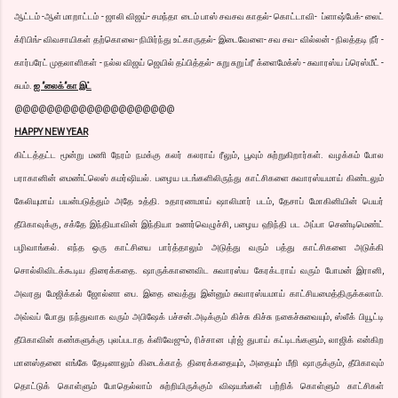
ஆட்டம் -ஆள் மாறாட்டம் - ஜாலி விஜய்- சமந்தா டைம் பாஸ் சவசவ காதல்- கொட்டாவி- ப்ளாஷ்பேக்- லைட்
க்ரிபிங்- விவசாயிகள் தற்கொலை- நிமிர்ந்து உட்காருதல்- இடைவேளை- சவ சவ- வில்லன் - நிலத்தடி நீர் -
கார்பரேட் முதலாளிகள் - நல்ல விஜய் ஜெயில் தப்பித்தல்- சுறு சுறு ப்ரீ க்ளைமேக்ஸ் - சுவாரஸ்ய ப்ரெஸ்மீட் -
சுபம்.
ஐ ”லைக்”கா இட்
@@@@@@@@@@@@@@@@@@@@
HAPPY NEW YEAR
கிட்டத்தட்ட மூன்று மணி நேரம் நமக்கு கலர் கலராய் ரீலும், பூவும் சுற்றுகிறார்கள். வழக்கம் போல
பராகானின் மைண்ட்லெஸ் கமர்ஷியல். பழைய படங்களிலிருந்து காட்சிகளை சுவாரஸ்யமாய் கிண்டலும்
கேலியுமாய் பயன்படுத்தும் அதே உத்தி. உதாரணமாய் ஷாலிமார் படம், தேசாப் மோகினியின் பெயர்
தீபிகாவுக்கு, சக்தே இந்தியாவின் இந்தியா உணர்வெழுச்சி, பழைய ஹிந்தி பட அப்பா செண்டிமெண்ட்
பழிவாங்கல். எந்த ஒரு காட்சியை பார்த்தாலும் அடுத்து வரும் பத்து காட்சிகளை அடுக்கி
சொல்லிவிடக்கூடிய திரைக்கதை. ஷாருக்கானைவிட சுவாரஸ்ய கேரக்டராய் வரும் போமன் இரானி,
அவரது மேஜிக்கல் ஜோல்னா பை. இதை வைத்து இன்னும் சுவாரஸ்யமாய் காட்சியமைத்திருக்கலாம்.
அவ்வப் போது நந்துவாக வரும் அபிஷேக் பச்சன்.அடிக்கும் கிச்சு கிச்சு நகைச்சுவையும், ஸ்லீக் பியூட்டி
தீபிகாவின் கண்களுக்கு புலப்படாத க்ளிவேஜும், ரிச்சான புர்ஜ் துபாய் கட்டிடங்களும், லாஜிக் என்கிற
மானஸ்தனை எங்கே தேடினாலும் கிடைக்காத் திரைக்கதையும், அதையும் மீறி ஷாருக்கும், தீபிகாவும்
தொட்டுக் கொள்ளும் போதெல்லாம் சுற்றியிருக்கும் விஷயங்கள் பற்றிக் கொள்ளும் காட்சிகள்