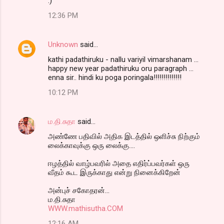
:)
m
12:36 PM
e
n
Unknown
said…
t
kathi padathiruku - nallu variyil vimarshanam ...
s
happy new year padathiruku oru paragraph ...
enna sir.. hindi ku poga poringala!!!!!!!!!!!!!!
10:12 PM
ம.தி.சுதா
said…
அண்ணே பதிவில் அதிக இடத்தில் ஒளிச்சு நிற்கும்
லைக்காவுக்கு ஒரு லைக்கு....
ஈழத்தில் வாழ்பவரில் அதை எதிர்ப்பவர்கள் ஒரு
வீதம் கூட இருக்காது என்று நினைக்கிறேன்
அன்புச் சகோதரன்...
ம.தி.சுதா
WWW.mathisutha.COM
12:16 AM