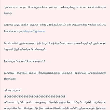
புதுசாய் புடவ கட்டின பொண்ணுங்களோட நடையும் பாடிலேங்குவேஜயும் பார்க்க செம்ம காமெடியா
இருக்கு
தன்னால் முடிவு எடுக்க முடியாது என்று தெரிந்தவர்களிடம் ஏன் செய்யலைன்னு கேள்வி கேட்டால்
கோபம்தான் வரும்.
‪#‎
அவதானிப்பூஊஊஊ‬
சோனியாவின் முதல் காதலைப் பற்றி நியூஸ் போடுகிறவர்கள். எல்லா தலைவர்களுக்கும் முதல் காதல்
அனுபவம் இருக்கும்ங்கிறத யோசிக்கணும்.
பேஸ்புக்குல “லைக்கா” போட்டா வருமா?:)
ஒபாமாவே ஆனாலும் வீட்டுல இருக்கிறவங்களுக்கு அவருக்கு சாமர்தியம் பத்தாதுன்னுதான்
நினைப்பு.::)
என்னா ஒரு பயம்
@@@@@@@@@@@@@@@@@@@@@@@@@
சன்ப்ளவர் ஆயில் தான் நல்லதுன்னு சொல்லிட்டிருந்தாங்க. அப்புறம் ஆலிவ் ஆயில்தான்
நல்லதுங்கிறாங்க.. செக்குல ஆட்டுன நல்லெண்ணெய் ஊத்தி சாப்பிட்டிருந்தவரைக்கும் இவ்வளவு