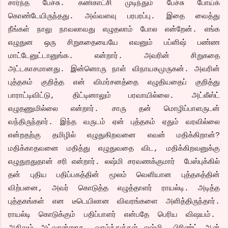
சார்ந்த பேச்சு. கண்காட்சி முடிந்தும் பேச்சு போய்க்
கொண்டேயிருந்தது. அவ்வளவு பரபரப்பு. இதை வைத்து
நீங்கள் நாலு நாவலாவது எழுதலாம் போல என்றேன். எங்க
எழுதுன ஒரு சிறுகதையையே எவனும் பப்ளிஷ் பண்ண
மாட்டேனுட்டானுங்க. என்றார். அவரின் சிறுகதை
அட்டகாசமானது. இன்னொரு நாள் விநாயகமுருகன். அவரின்
புத்தகம் குறித்த என் விமர்சனத்தை எழுதியதைப் குறித்து
பாராட்டிவிட்டு, திட்டினாலும் பரவாயில்லை. அட்லீஸ்ட்
எழுதணுமில்லை என்றார். சாரு தன் மொழிப்பாளருடன்
வந்திருந்தார். இந்த வருடம் ஏன் புத்தகம் ஏதும் வரவில்லை
என்றதற்கு தமிழில் எழுதுகிறவனை எவன் மதிக்கிறான்?
மதிக்காதவனை மதித்து எழுதுவதை விட, மதிக்கிறவனுக்கு
எழுதுறதுதான் சரி என்றார். லஷ்மி சரவணக்குமார் பேஸ்புக்கில்
தன் புதிய பதிப்பகத்தின் மூலம் வெளியான புத்தகத்தின்
விற்பனை, அவர் கொடுத்த எழுத்தாளர் ராயல்டி. அடித்த
புத்தகங்கள் என டீடெயிலான விவரங்களை அளித்திருந்தார்.
ராயல்டி கொடுக்கும் பதிப்பாளர் என்பதே பெரிய விஷயம்.