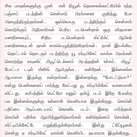
சில மாதங்களுக்கு முன்
சன்
நியூஸ்
தொலைக்காட்சியில்
உத்த
பஞ்சாப்
படத்தின்
சென்சார்
பிரச்சனை
குறித்து
பேச
அழைத்திருந்தார்கள்
.
ஒவ்வொரு
படத்திற்கும்
சென்சார்
கொடுக்கும்
அதிகாரிகள்
பெரிய
படமென்றால்
ஒரு
விதமான
மனநிலையும்
,
சிறிய
படமென்றால்
ஸ்ட்ரிக்ட்
ஆபீஸர்
மனநிலையுடன்
தான்
கையெழுத்திடுகிறார்கள்
.
நான் இயக்கிய
தொட்டால்
தொடரும்
படத்திற்கு
யூ
சர்டிபிகேட்
வாங்க
அவர்கள்
கொடுத்த
சவுண்ட்
மியூட்டெல்லாம்
அபத்ததின்
உச்சம்
.
மியூட்
போட்டா
டபுள்
மீனிங்
ஆயிருங்க
..
என்றேன்
..
இல்லைங்க
ஆபாசமா
இருக்கு
என்றார்கள்
.
இன்றைக்கு
“
போடட்டுமா
?’
என்று
பெண்களைப்
பார்த்து
கேட்பது
யூ
சர்டிபிக்கேட்
வசனமாகி
விட்டது
.
சமீபத்தில்
மெட்ரோ
எனும்
தமிழ்
படம்
இதே
போன்ற
பல
இன்னல்களுக்கு
உள்ளாகி
வெளியாக
இருக்கிறது
.
செயின்
பறிப்பை
அடிப்படையாய்
கொண்ட
படம்
.
இதை
பார்த்தால்
செயின்
பறிக்க
ஆரமித்துவிடுவார்கள்
என்றெல்லாம்
சொல்லி
,
சர்ட்டிபிக்கேட்டே
மறுத்திருக்கிறார்கள்
.
இன்று
ட்ரிப்யூனல்
சென்று
ஏ
சர்டிபிகேட்
வாங்கி
வெளியிட
தயாராக
இருக்கிறது
.