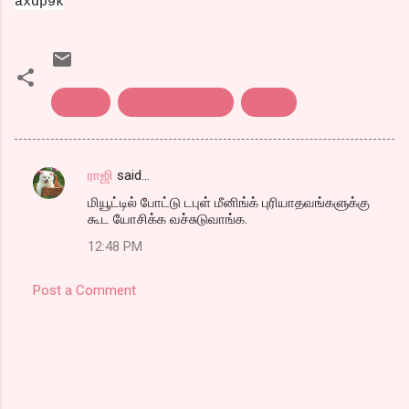
axdp9k
குமுதம்
கொத்து பரோட்டா
தொடர்
ராஜி
said…
C
மியூட்டில் போட்டு டபுள் மீனிங்க் புரியாதவங்களுக்கு
o
கூட யோசிக்க வச்சுடுவாங்க.
m
12:48 PM
m
e
Post a Comment
n
t
s