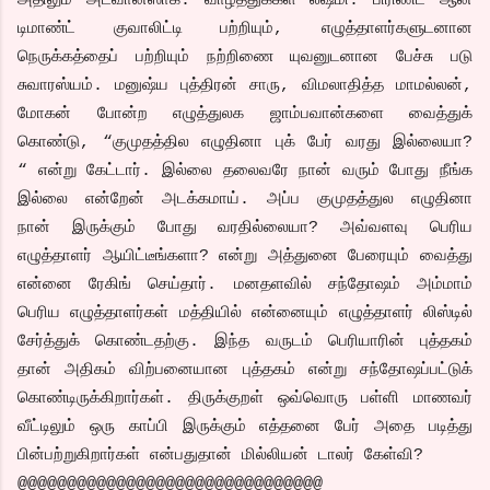
அதிலும் அட்வான்ஸாக. வாழ்த்துக்கள் லஷ்மி. பிரிண்ட் ஆன்
டிமாண்ட் குவாலிட்டி பற்றியும், எழுத்தாளர்களுடனான
நெருக்கத்தைப் பற்றியும் நற்றிணை யுவனுடனான பேச்சு படு
சுவாரஸ்யம். மனுஷ்ய புத்திரன் சாரு, விமலாதித்த மாமல்லன்,
மோகன் போன்ற எழுத்துலக ஜாம்பவான்களை வைத்துக்
கொண்டு, “குமுதத்தில எழுதினா புக் பேர் வரது இல்லையா?
“ என்று கேட்டார். இல்லை தலைவரே நான் வரும் போது நீங்க
இல்லை என்றேன் அடக்கமாய். அப்ப குமுதத்துல எழுதினா
நான் இருக்கும் போது வரதில்லையா? அவ்வளவு பெரிய
எழுத்தாளர் ஆயிட்டீங்களா? என்று அத்துனை பேரையும் வைத்து
என்னை ரேகிங் செய்தார். மனதளவில் சந்தோஷம் அம்மாம்
பெரிய எழுத்தாளர்கள் மத்தியில் என்னையும் எழுத்தாளர் லிஸ்டில்
சேர்த்துக் கொண்டதற்கு. இந்த வருடம் பெரியாரின் புத்தகம்
தான் அதிகம் விற்பனையான புத்தகம் என்று சந்தோஷப்பட்டுக்
கொண்டிருக்கிறார்கள். திருக்குறள் ஒவ்வொரு பள்ளி மாணவர்
வீட்டிலும் ஒரு காப்பி இருக்கும் எத்தனை பேர் அதை படித்து
பின்பற்றுகிறார்கள் என்பதுதான் மில்லியன் டாலர் கேள்வி?
@@@@@@@@@@@@@@@@@@@@@@@@@@@@@@@