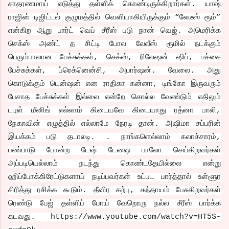
சாதரணமாய் எடுத்து தள்ளிக் கொண்டிருக்கிறார்கள். யாஷ்
ராஜின் டிஜிட்டல் குழுமத்தில் வெளியாகியிருக்கும் “லேடீஸ் ரூம்”
என்கிற ஆறு பார்ட் வெப் சீரீஸ் படு நான் வெஜ். அமெரிக்க
செக்ஸ் அண்ட் த சிட்டி போல லேலீஸ் ரூமில் நடக்கும்
பெரும்பாலான பேச்சுக்கள், செக்ஸ், ரிலேஷன் ஷிப், பச்சை
பேச்சுக்கள், ப்ரெக்னென்சி, அபார்ஷன். வேலை. அது
கொடுக்கும் டென்ஷன் என ராதிகா கன்னா, டிங்கோ இருவரும்
பேசாத பேச்சுக்கள் இல்லை என்றே சொல்ல வேண்டும் எதிலும்
டபுள் மீனிங் எல்லாம் கிடையவே கிடையாது ரத்னா பாலி,
நேகாவின் எழுத்தில் எல்லாமே நேரடி தான். அஷிமா சப்பரின்
இயக்கம் படு தடாலடி. . நாங்களெல்லாம் கலாச்சாரம்,
பண்பாடு போன்ற டேஷ் டேஷை பாலோ செய்கிறவர்கள்
அப்படியெல்லாம் நடந்து கொண்டதேயில்லை என்று
ஹிப்போக்கிரேட்டுகளாய் நடிப்பவர்கள் உட்பட பார்த்தால் உள்ளூர
சிரித்து ரசிக்க கூடும். தீவிர கற்பு, கந்தாயம் பேசுகிறவர்கள்
ரெண்டு பேஜ் தள்ளிப் போய் வேறொரு நல்ல சீரீஸ் பார்க்க
கடவது. https://www.youtube.com/watch?v=HT5S-