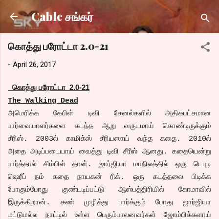
Skip to main content
Cable சங்கர்
கொத்து பரோட்டா 2.0-21
-
April 26, 2017
கொத்து பரோட்டா 2.0-21
The Walking Dead
அமெரிக்க கேபிள் டிவி சேனல்களில் அதிகபட்சமான
பார்வையாளர்களை கடந்த ஆறு வருடமாய் கொண்டிருக்கும்
சீரிஸ். 2003ல் காமிக்ஸ் சீரியஸாய் வந்த கதை. 2010ல்
அதை அடிப்படையாய் வைத்து டிவி சீரீஸ் ஆனது. கதையென்று
பார்த்தால் சிம்பிள் தான். ஜார்ஜியா மாநிலத்தில் ஒரு டெபுடி
ஷெரீப் நம் கதை நாயகன் ரிக். ஒரு கடத்தலை பிடிக்க
போகும்போது குண்டடிப்பட்டு ஆஸ்பத்திரியில் கோமாவில்
இருக்கிறான். கண் முழித்து பார்க்கும் போது ஜார்ஜியா
மட்டுமல்ல நாட்டில் உள்ள பெரும்பாலனவர்கள் ஜோம்பிக்களாய்