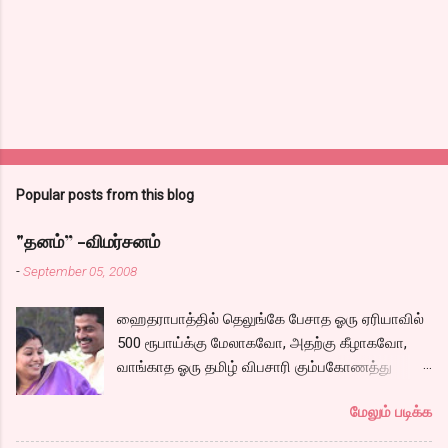
Popular posts from this blog
"தனம்” -விமர்சனம்
-
September 05, 2008
ஹைதராபாத்தில் தெலுங்கே பேசாத ஓரு ஏரியாவில்
500 ரூபாய்க்கு மேலாகவோ, அதற்கு கீழாகவோ,
வாங்காத ஓரு தமிழ் விபசாரி கும்பகோணத்து
அக்ரஹாரத்தின் வீட்டில் மருமகளாக
மேலும் படிக்க
வாழ்கைபடுகிறாள். அவளுடய வாழ்கை எப்படி
அமைந்தது? என்ற ஓரு நல்ல லைனை , சங்கீதா