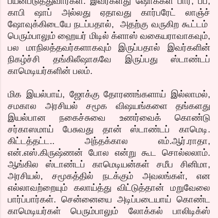
பயன்படுத்துவார்கள். இவர்களது ஷோக்கள் பார், பப்,
காபி ஷாப் அல்லது ஏதாவது கார்பரேட் லாஞ்ச்
ஷோவுக்கிடையே நடப்பதால், அதற்கு வருகிற கூட்டம்
பெரும்பாலும் ஹையர் மிடில் க்ளாஸ் வகையராவாகவும்,
பல மாநிலத்தவர்களாகவும் இருப்பதால் இவர்களின்
நிகழ்ச்சி தங்கிலீஷாகவே இருப்பது ஸ்டாண்டப்
காமெடியர்களின் பலம்.
மிக இயல்பாய், ஜோக்கு தோரணங்களாய் இல்லாமல்,
சமகால அரசியல் சமூக விஷயங்களை தங்களது
இயல்பான நகைச்சுவை உணர்வைக் கொண்டு
சர்காஸமாய் பேசுவது தான் ஸ்டாண்டப் காமெடி.
கிட்டத்தட்ட.. அந்தக்கால எம்.ஆர்.ராதா,
என்.எஸ்.கிருஷ்ணன் போல என்று கூட சொல்லலாம்.
ஆங்கில ஸ்டாண்டப் காமெடியன்கள் சமீப சினிமா,
அரசியல், சமூகத்தில் நடக்கும் அவலங்கள், என
எல்லாவற்றையும் கலாய்த்து விட்டுத்தான் மறுவேலை
பார்ப்பார்கள். சென்னையை அடிப்படையாய் கொண்ட
காமெடியர்கள் பெரும்பாலும் லோக்கல் பாலிடிக்ஸ்