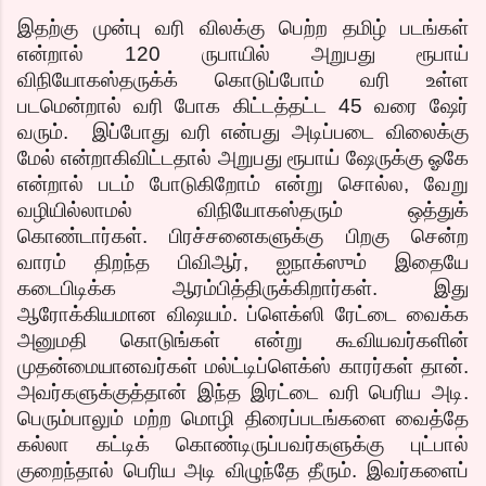
இதற்கு முன்பு வரி விலக்கு பெற்ற தமிழ் படங்கள்
என்றால் 120 ருபாயில் அறுபது ரூபாய்
விநியோகஸ்தருக்க் கொடுப்போம் வரி உள்ள
படமென்றால் வரி போக கிட்டத்தட்ட 45 வரை ஷேர்
வரும். இப்போது வரி என்பது அடிப்படை விலைக்கு
மேல் என்றாகிவிட்டதால் அறுபது ரூபாய் ஷேருக்கு ஓகே
என்றால் படம் போடுகிறோம் என்று சொல்ல, வேறு
வழியில்லாமல் விநியோகஸ்தரும் ஒத்துக்
கொண்டார்கள். பிரச்சனைகளுக்கு பிறகு சென்ற
வாரம் திறந்த பிவிஆர், ஐநாக்ஸும் இதையே
கடைபிடிக்க ஆரம்பித்திருக்கிறார்கள். இது
ஆரோக்கியமான விஷயம். ப்ளெக்ஸி ரேட்டை வைக்க
அனுமதி கொடுங்கள் என்று கூவியவர்களின்
முதன்மையானவர்கள் மல்ட்டிப்ளெக்ஸ் காரர்கள் தான்.
அவர்களுக்குத்தான் இந்த இரட்டை வரி பெரிய அடி.
பெரும்பாலும் மற்ற மொழி திரைப்படங்களை வைத்தே
கல்லா கட்டிக் கொண்டிருப்பவர்களுக்கு புட்பால்
குறைந்தால் பெரிய அடி விழுந்தே தீரும். இவர்களைப்