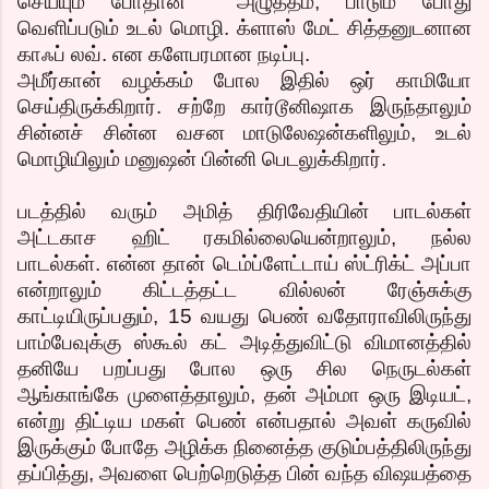
செய்யும் போதான அழுத்தம், பாடும் போது
வெளிப்படும் உடல் மொழி. க்ளாஸ் மேட் சித்தனுடனான
காஃப் லவ். என களேபரமான நடிப்பு.
அமீர்கான் வழக்கம் போல இதில் ஒர் காமியோ
செய்திருக்கிறார். சற்றே கார்டூனிஷாக இருந்தாலும்
சின்னச் சின்ன வசன மாடுலேஷன்களிலும், உடல்
மொழியிலும் மனுஷன் பின்னி பெடலுக்கிறார்.
படத்தில் வரும் அமித் திரிவேதியின் பாடல்கள்
அட்டகாச ஹிட் ரகமில்லையென்றாலும், நல்ல
பாடல்கள். என்ன தான் டெம்ப்ளேட்டாய் ஸ்ட்ரிக்ட் அப்பா
என்றாலும் கிட்டத்தட்ட வில்லன் ரேஞ்சுக்கு
காட்டியிருப்பதும், 15 வயது பெண் வதோராவிலிருந்து
பாம்பேவுக்கு ஸ்கூல் கட் அடித்துவிட்டு விமானத்தில்
தனியே பறப்பது போல ஒரு சில நெருடல்கள்
ஆங்காங்கே முளைத்தாலும், தன் அம்மா ஒரு இடியட்,
என்று திட்டிய மகள் பெண் என்பதால் அவள் கருவில்
இருக்கும் போதே அழிக்க நினைத்த குடும்பத்திலிருந்து
தப்பித்து, அவளை பெற்றெடுத்த பின் வந்த விஷயத்தை