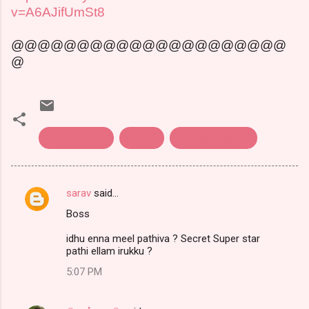
v=A6AJifUmSt8
@@@@@@@@@@@@@@@@@@@@@
@
Kothu parotta
குமுதம்
கொத்து பரோட்டா
sarav
said…
C
Boss
o
m
idhu enna meel pathiva ? Secret Super star
pathi ellam irukku ?
m
5:07 PM
e
n