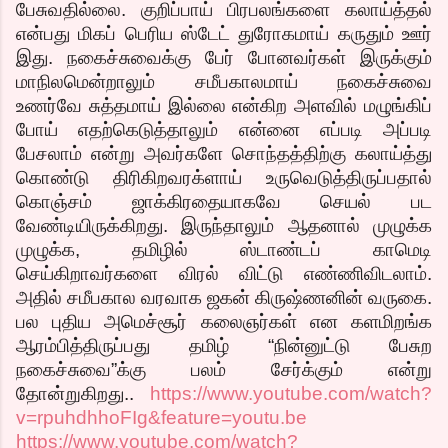
பேசுவதில்லை. குறிப்பாய் பிரபலங்களை கலாய்த்தல்
என்பது மிகப் பெரிய ஸ்டேட் துரோகமாய் கருதும் ஊர்
இது. நகைச்சுவைக்கு பேர் போனவர்கள் இருக்கும்
மாநிலமென்றாலும் சமீபகாலமாய் நகைச்சுவை
உணர்வே சுத்தமாய் இல்லை என்கிற அளவில் மழுங்கிப்
போய் எதற்கெடுத்தாலும் என்னை எப்படி அப்படி
பேசலாம் என்று அவர்களே சொந்தத்திற்கு கலாய்த்து
கொண்டு திரிகிறவரக்ளாய் உருவெடுத்திருப்பதால்
கொஞ்சம் ஜாக்கிரதையாகவே செயல் பட
வேண்டியிருக்கிறது. இருந்தாலும் ஆதனால் முழுக்க
முழுக்க, தமிழில் ஸ்டாண்டப் காமெடி
செய்கிறாவர்களை விரல் விட்டு எண்ணிவிடலாம்.
அதில் சமீபகால வரவாக ஜகன் கிருஷ்ணனின் வருகை.
பல புதிய அமெச்சூர் கலைஞர்கள் என களமிறங்க
ஆரம்பித்திருப்பது தமிழ் “நின்னுட்டு பேசுற
நகைச்சுவை”க்கு பலம் சேர்க்கும் என்று
தோன்றுகிறது..
https://www.youtube.com/watch?
v=rpuhdhhoFIg&feature=youtu.be
https://www.youtube.com/watch?