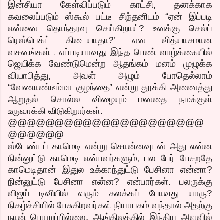
இன்சியா கேள்விப்படும் காட்சி, தனக்காக
கவலைப்படும் ஸ்கூல் பட்டீ சிந்தனிடம் “ஏன் இப்படி
என்னை தொந்தரவு செய்கிறாய்? உனக்கு செல்ப்
ரெஸ்பெக்ட் கிடையாதா?’ என வித்யாசமான
வசனங்கள் . எப்படியாவது இந்த பெண் வாழ்க்கையில்
ஜெயிக்க வேண்டுமென்ற ஆதங்கம் மனம் முழுக்க
வியாபித்து, அவள் அழும் போதெல்லாம்
“வேணாண்டீம்மா குழந்தை” என்று தூக்கி அணைத்து
ஆறுதல் சொல்ல விழையும் மனதை நமக்குள்
உருவாக்கி விடுகிறார்கள்.
@@@@@@@@@@@@@@@@@@@@@
@@@@@@
ஸ்டேண்டப் காமெடி என்று சொன்னவுடன் அது என்ன
நின்னுட்டு காமெடி என்பவர்களும், பல பேர் பேசறதே
காமெடிதான் இதுல உக்காந்துட்டு பேசினா என்னா?
நின்னுட்டு பேசினா என்ன? என்பார்கள். பலருக்கு
விஜய் டிவியில் வரும் கலக்கப் போவது யாரு?
நிகழ்ச்சியில் பேசுகிறவர்கள் நியாபகம் வந்தால் அதற்கு
நான் பொறுப்பில்லை. ஆங்கிலத்தில் இந்திய அளவில்