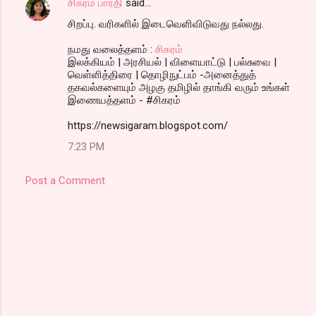
சிகரம் பாரதி
said…
t
சிறப்பு. வரிகளில் இடைவெளிவிடுவது நல்லது.
s
நமது வலைத்தளம் :
சிகரம்
இலக்கியம் | அரசியல் | விளையாட்டு | பல்சுவை |
வெள்ளித்திரை | தொழிநுட்பம் -அனைத்துத்
தகவல்களையும் அழகு தமிழில் தாங்கி வரும் உங்கள்
இணையத்தளம் - #சிகரம்
https://newsigaram.blogspot.com/
7:23 PM
Post a Comment