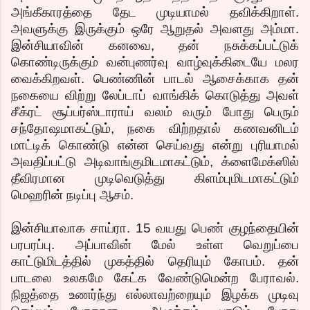
அங்கீகாரத்தை தேட முடியாமல் தவிக்கிறாள்.
அவளுக்கு இருக்கும் ஒரே ஆறுதல் அவளது அம்மா.
இன்சியாவின் கனவை, தன் நசுக்கப்பட்டுக்
கொண்டிருக்கும் வன்புணர்வு வாழ்வுக்கிடையே மலர
வைக்கிறவள். பெண்ணின் பாடல் ஆசைக்காக தன்
நகையை விற்று லேப்டாப் வாங்கிக் கொடுத்து அவள்
சீக்ரட் சூப்பர்ஸ்டாராய் வலம் வரும் போது பெரும்
சந்தோஷமாகட்டும், நகை விற்றதால் கணவனிடம்
மாட்டிக் கொண்டு என்ன செய்வது என்று புரியாமல்
அவதிப்பட்டு அடிவாங்குமிடமாகட்டும், க்ளைமேக்ஸில்
தீவிரமான முடிவெடுத்து கிளம்புமிடமாகட்டும்
மெஹரின் நடிப்பு ஆசம்.
இன்சியாவாக சாய்ரா. 15 வயது பெண் குழந்தையின்
பரபரப்பு. அப்பாவின் மேல் உள்ள வெறுப்பை
காட்டுமிடத்தில் முகத்தில் தெரியும் கோபம். தன்
பாடலை உலகமே கேட்க வேண்டுமென்ற பேராவல்.
நிஜத்தை உணர்ந்து எல்லாவற்றையும் இழக்க முடிவு