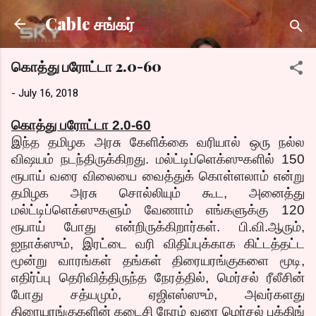
Skip to main content
Cable சங்கர்
கொத்து பரோட்டா 2.0-60
-
July 16, 2018
கொத்து பரோட்டா 2.0-60
இந்த தமிழக அரசு கேளிக்கை வரியால் ஒரு நல்ல
விஷயம் நடந்திருக்கிறது. மல்ட்டிப்ளெக்ஸுகளில் 150
ரூபாய் வரை விலையை வைத்துக் கொள்ளலாம் என்று
தமிழக அரசு சொல்லியும் கூட, அனைத்து
மல்ட்டிப்ளெக்ஸுகளும் வேணாம் எங்களுக்கு 120
ரூபாய் போது என்றிருக்கிறார்கள். பி.வி.ஆரும்,
ஐநாக்ஸும், இரட்டை வரி விதிப்புக்காக கிட்டத்தட்ட
மூன்று வாரங்கள் தங்கள் திரையரங்குகளை மூடி,
எதிர்ப்பு தெரிவித்திருந்த நேரத்தில், மெர்சல் ரீலீசின்
போது சத்யமும், ஏஜிஎஸ்ஸும், அவர்களது
திரையரங்குகளின் கடைசி நேரம் வரை மெர்சல் புக்கிங்