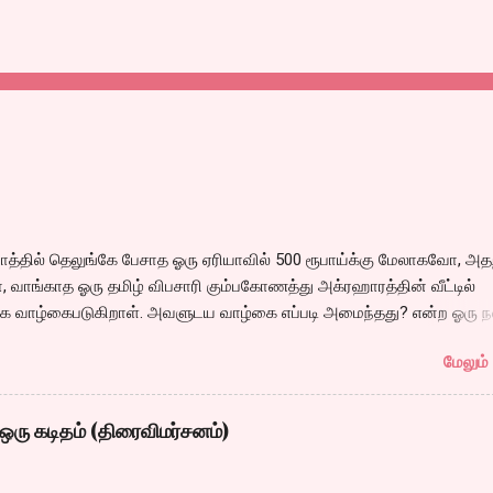
்தில் தெலுங்கே பேசாத ஓரு ஏரியாவில் 500 ரூபாய்க்கு மேலாகவோ, அதற
 வாங்காத ஓரு தமிழ் விபசாரி கும்பகோணத்து அக்ரஹாரத்தின் வீட்டில்
 வாழ்கைபடுகிறாள். அவளுடய வாழ்கை எப்படி அமைந்தது? என்ற ஓரு ந
்கீதா தன்னுடய இடுப்பை சுழற்றி, சுழற்றி நடப்பதை போல் சும்மா, சுத்தி, ச
மேலும் 
 நம்பமுடியாத திரைக்கதையால் சொதப்பி,சங்கீதாவை ஏதோ ரஜினியை போ
 பில்டப் செய்வதும், அவரும் அதற்கு ஏற்றார் போல் ரஜினி பாஷா போல
்ஸில் செய்வதும் கொஞ்சம் அல்ல ரொம்பவே ஓவர். ஓரு ஆச்சாரமான இ
ஒரு கடிதம் (திரைவிமர்சனம்)
ருவிபசாரியிடம் தன்னை இழக்கிறான் என்பதற்கே சரியான காட்சியமைப்புக
ல் மனதில் ஓட்டவில்லை. அப்படி ஓட்டாததால் அவர்களூக்குள் என்ன நடந்