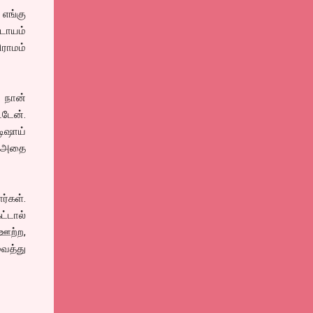
 எங்கு
்டாயம்
ிராமம்
. நான்
்டேன்.
டிஷாய்
, அதை
ர்கள்.
ட்டால்
 ஊற்ற,
ைத்து