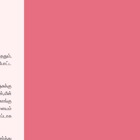
ததும்,
 போட்ட
சுக்கு
்,மீன்
கொங்கு
ாளையம்
ாப்டாக
ர்த்து