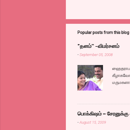
Popular posts from this blog
"தனம்” -விமர்சனம்
-
September 05, 2008
ஹைதராபாத
கீழாகவோ,
மருமகளாக
லைனை , சங
குழப்பி,
நினைத்து
க்ளைமாக
பொக்கிஷம் – சேரனுக்கு 
எப்படி ஓ
-
August 15, 2009
இல்லாததா