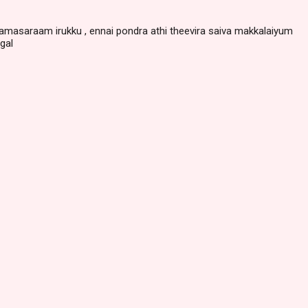
masaraam irukku , ennai pondra athi theevira saiva makkalaiyum
gal