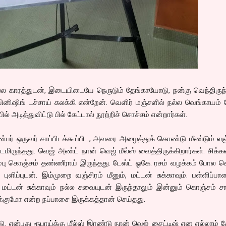
ல்ல காரத்துடன், இடையிடையே நெருடும் தேங்காயோடு, நன்கு வெந்திருந்
பினிஷிங் டச்சாய் கலக்கி என்றேன். வெளிர் மஞ்சளில் நல்ல வெங்காயம்
ல் அடித்துவிட்டு பில் கேட்டால் நூற்றிச் சொச்சம் என்றார்கள்.
்பர் ஒருவர் சாப்பிடக்கூப்பிட, அவரை அழைத்துக் கொண்டு மீண்டும் லஞ்
டமிருந்தது. வெஜ் அண்ட் நான் வெஜ் மீல்ஸ் வைத்திருக்கிறார்கள். சிக்கன
ம்பு கொஞ்சம் தண்ணீராய் இருந்தது. டேஸ்ட் ஓகே. ரசம் வழக்கம் போல 
ளிப்புடன். இம்முறை வஞ்சிரம் மீனும், மட்டன் சுக்காவும். பள்ளிப்ப
. மட்டன் சுக்காவும் நல்ல சுவையுடன் இருந்தாலும் இன்னும் கொஞ்சம் ச
ுக்குமோ என்ற நப்பாசை இருக்கத்தான் செய்தது.
டு. என்பது ரூபாய்க்கு மீல்ஸ் இரண்டு நான் வெஜ் சைட்டிஷ் என எல்லாம் சே