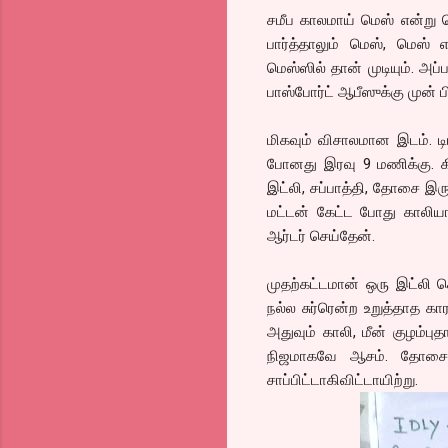
சமீப காலமாய் மெஸ் என்று 
பார்த்தாலும் மெஸ், மெஸ் எ
மெஸ்ஸில் தான் முடியும். அப்
பாஸ்போர்ட் ஆபீஸுக்கு முன் பி
மிகவும் விசாலமான இடம். டி
போனது இரவு 9 மணிக்கு. கிட
இட்லி, சப்பாத்தி, தோசை இரு
மட்டன் கேட்ட போது காலியா
ஆர்டர் செய்தேன்.
முதற்கட்டமான் ஒரு இட்லி கொ
நல்ல சுர்ரென்ற உறுத்தாத கார
அதுவும் காலி, மீன் குழம்பு
நிஜமாகவே ஆசம். தோசையு
சாப்பிட்டாகிவிட்டாயிற்று.