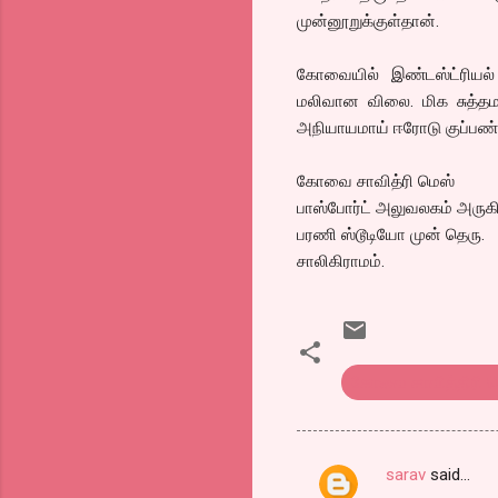
முன்னூறுக்குள்தான்.
கோவையில் இண்டஸ்ட்ரியல் க
மலிவான விலை. மிக சுத்தம
அநியாயமாய் ஈரோடு குப்பண
கோவை சாவித்ரி மெஸ்
பாஸ்போர்ட் அலுவலகம் அருகி
பரணி ஸ்டூடியோ முன் தெரு.
சாலிகிராமம்.
கோவை சாவித்திரி ம
sarav
said…
C