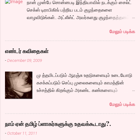
நான் முன்பே சொன்னபடி இந்தியாவில் நடக்கும் சைல்ட்
ஆரம்பிக்கிறது.அதன் பிறகு அப்படியே ஒரு
தேடுகிறேன்? இன்று நான் எடுத்த முடிவு சரியா?
செக்ஸ் டிராபிகிங் பற்றிய படம் குழந்தைகளை
பாழடைந்த இடத்தில் பிரதாப்போத்தன் உள்ளே
என்று பல குழப்பங்கள் ஓடினாலும், சிகப்பு நிற
வாழவிடுங்கள்.. அட்லீஸ்ட் அவர்களது குழந்தைத்தனம்
செல்ல பின்னால் தொடரும் நிழல் அவரை விழுங்க..
ஷிபான் உடலில்...
அவர்களிடமிருந்து இயல்பாக விலகும் வரையாவது..
அவரை தேடி அவரது பெண்ணும், அவர் செய்த
மேலும் படிக்க
ஏதாவது செய்யணும் சார்..
சோழர் கால ஆராய்ச்சியை தொடர அமர்த்தப்படும்
பெண் ரீமா, அவர்களுக்கு அடி பொடி வேலை செய்ய
அழைக்கப்படும் கார்த்தி. இவர்களுடன் நம்முடய
எண்டர் கவிதைகள்
சோழர்களை தேடும் படலமும் ஆரம்பிக்கிறது.
-
December 09, 2009
கப்பலில் ஏறும் காட்சியிலிருந்து சல,சலவென ஓடும்
ஆறு போல ஓடுகிறது படம். பெரியதாய் கதை ஏதும்
மு த்தமிடப்படும் ஆரஞ்சு உதடுகளையும் உடையோடு
நகராவிட்டாலும், ரீமாவின் அதிரடி கேரக்டரும்,
கசக்கப்படும் செப்பு முலைகளையும் காமத்தின்
ஆண்ட்ரியாவின் அமைதியான கேரக்டரும்,
உச்சத்தில் கிறங்கும் அகண்ட கண்களையும்
கார்த்தியின் அடாவடி, தடாலடி வெட்டி பேச்சு க...
நெகிழும் இடுப்பிலிருந்து உடைகள் நழுவுவதையும்,
மேலும் படிக்க
நீண்ட பயணமாய் வருடிச் செல்லும் பாம்புத்
தொடைகளையும், மார்பழுத்தி இறுக்கிடும் உன்
அணைப்பையும் வேறொருவன் ஆளப்போவதை
நாம் ஏன் தமிழ் ப்ளாகர்களுக்கு உதவக்கூடாது?.
தாங்கமுடியாமல் சாகிறேனடி நான். கவிதை by
-
October 11, 2011
கேபிள் சங்கர்( இப்படி நாமே சொல்லிட்டாத்தான்