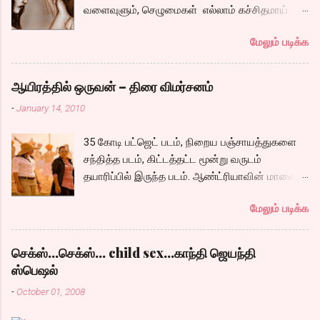
ஒப்பந்தம் போட்டு, ஒப்பந்தம் போடுவதே
வளைவுளும், செழுமைகள் எல்லாம் கச்சிதமாய்
காட்டப்படுவார். ஆனால் பளாஷ்பேக் முடிந்ததும்
உடைப்பதற்காகத்தான் என்று காதல் வயப்பட்டு,
தெரிய, “முப்பத்தி அஞ்சிலேயும் நீ அழகுதாண்டி”
இளமையான ரஜினி படம் முழுவதும் வருவார். இந்த
வீட்டை நினைத்து பயந்து,குழம்பி, தானும் குழம்பி,
மேலும் படிக்க
என்று மனதுக்குள் ஒரு சந்தோஷ மின்னல்
லாஜிக் மீறல்களை உணர முடியாத அளவிற்கு
கார்திகை...
வெளிச்சமாய் தெரிய, உடன் இந்த புடவையில
திரைக்கதை தீப்பிடித்தார் போல ஓடும்
சந்தோஷ் பார்த்தான்னா என்ன சொல்வான்? என்று
அதனால்தான் இன்றளவும் பாஷா மிகச் சிறந்த ஒரு
ஆயிரத்தில் ஒருவன் – திரை விமர்சனம்
மனதுள் ஓடிய அடுத்த வினாடி, மின்னல் ஆஃப் ஆகி
படமாய் ரஜினிக்கு அமைந்தது. அதே போல்
-
January 14, 2010
அமைதியானேன். ”எனக்கு கொஞ்சம் நெர்வசா
இந்தியன் தாத்தா கேரக்டர் சும்மா சர்வ
இருக்கு.” “எனக்கும் தான் ” டபுள் பெட் ஏசி ரூம் அது.
சாதாரணமாய் ஆட்களை வர்மக் கலை மூலம் பிரட்டி
35 கோடி பட்ஜெட் படம், நிறைய பஞ்சாயத்துகளை
ஜன்னல் வழியே எட்டிபார்த்தால் கடல் தெரிந்தது.
போட்டுவிட்டு சண்டை போடுவார், ஓடுவார், கொலை
சந்தித்த படம், கிட்டத்தட்ட மூன்று வருடம்
’நான் என்ன செய்து கொண்டிருக்கிறேன்.
செய்வார். ஆனால் ஒரு என்பது வயது பெரியவரால்
தயாரிப்பில் இருந்த படம். ஆண்ட்ரியாவின் மாலை
பன்னிரெண்டு வயதில் ஒரு பையனை வைத்துக்
அதை செய்ய முடியும் என்பதை கமலின் நடிப்பின்
நேரம் பாடல் முதல் கொண்டு ஹிட் பாடல்களை
கொண்டு… சே.. என்று தலையாட்டிக் கொண்டேன்.
மூலமாகவும், அதற்கான திரைக்கதையின்
மேலும் படிக்க
கொண்ட படம், செல்வராகவனின் ஃபாண்டஸி படம்,
ஏன் இப்படி நடந்து கொள்கிறேன். ஏன் இப்படி
மூலமாகவும் நம்மை நம்ப வைத்திருப்பார்
கிட்டத்தட்ட மூன்று வருடஙக்ளுக்கு பிறகு கார்த்தி
உடலெல்லாம் சுடுகிறது?. இந்த உணர்வை
இயக்குனர். சரி வே...
நடித்து வெளிவரும் படம் என்று பல சர்சைகளையும்,
என்ன்வென்று சொல்வது? காதல் என்றா?.
செக்ஸ்...செக்ஸ்... child sex...காந்தி ஜெயந்தி
எதிர்பார்ப்புகளையும் ஏற்படுத்தியிருந்த படம்.
காதலிக்கும் வயசா இது..? ஏன் முப்பத்தைந்து
ஸ்பெஷல்
படத்தின் ஆரம்ப காட்சியில் சோழ மன்னன் தன்
வயதில் காதல் வரக்கூடாதா..? இன்னும் ஒரு அஞ்சு
-
October 01, 2008
மகனை வேறொருவனிடம் கொடுத்து பாதுகாக்க
வருஷம் போனால் பையன் கேர்ள் ப்ரெண்டோடு
சொல்லி அனுப்பும் தெருக்கூத்தோடு
வருவான். என்ன எதிர்பார்க்கிறேன்? எதை