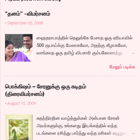
"தனம்” -விமர்சனம்
-
September 05, 2008
ஹைதராபாத்தில் தெலுங்கே பேசாத ஓரு ஏரியாவில்
500 ரூபாய்க்கு மேலாகவோ, அதற்கு கீழாகவோ,
வாங்காத ஓரு தமிழ் விபசாரி கும்பகோணத்து
அக்ரஹாரத்தின் வீட்டில் மருமகளாக
மேலும் படிக்க
வாழ்கைபடுகிறாள். அவளுடய வாழ்கை எப்படி
அமைந்தது? என்ற ஓரு நல்ல லைனை , சங்கீதா
தன்னுடய இடுப்பை சுழற்றி, சுழற்றி நடப்பதை போல்
பொக்கிஷம் – சேரனுக்கு ஒரு கடிதம்
சும்மா, சுத்தி, சுத்தி குழப்பி, நம்பமுடியாத
(திரைவிமர்சனம்)
திரைக்கதையால் சொதப்பி,சங்கீதாவை ஏதோ
-
August 15, 2009
ரஜினியை போல நினைத்து பில்டப் செய்வதும்,
அவரும் அதற்கு ஏற்றார் போல் ரஜினி பாஷா போல
சுதந்திரதின வாழ்த்துக்கள் அன்பான சேரன்
க்ளைமாக்ஸில் செய்வதும் கொஞ்சம் அல்ல
அவர்களுக்கு, உங்களது இயக்கத்தில் வந்த
ரொம்பவே ஓவர். ஓரு ஆச்சாரமான இளைஞன்
படங்களை ரசித்து பார்த்து வந்த ரசிகன் எழுதுவது.
எப்படி ஓருவிபசாரியிடம் தன்னை இழக்கிறான்