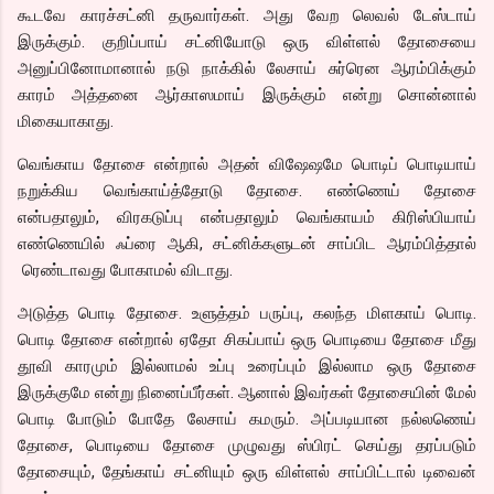
கூடவே காரச்சட்னி தருவார்கள். அது வேற லெவல் டேஸ்டாய்
இருக்கும். குறிப்பாய் சட்னியோடு ஒரு விள்ளல் தோசையை
அனுப்பினோமானால் நடு நாக்கில் லேசாய் சுர்ரென ஆரம்பிக்கும்
காரம் அத்தனை ஆர்காஸமாய் இருக்கும் என்று சொன்னால்
மிகையாகாது.
வெங்காய தோசை என்றால் அதன் விஷேஷமே பொடிப் பொடியாய்
நறுக்கிய வெங்காய்த்தோடு தோசை. எண்ணெய் தோசை
என்பதாலும், விரகடுப்பு என்பதாலும் வெங்காயம் கிரிஸ்பியாய்
எண்ணெயில் ஃப்ரை ஆகி, சட்னிக்களுடன் சாப்பிட ஆரம்பித்தால்
ரெண்டாவது போகாமல் விடாது.
அடுத்த பொடி தோசை. உளுத்தம் பருப்பு, கலந்த மிளகாய் பொடி.
பொடி தோசை என்றால் ஏதோ சிகப்பாய் ஒரு பொடியை தோசை மீது
தூவி காரமும் இல்லாமல் உப்பு உரைப்பும் இல்லாம ஒரு தோசை
இருக்குமே என்று நினைப்பீர்கள். ஆனால் இவர்கள் தோசையின் மேல்
பொடி போடும் போதே லேசாய் கமரும். அப்படியான நல்லணெய்
தோசை, பொடியை தோசை முழுவது ஸ்பிரட் செய்து தரப்படும்
தோசையும், தேங்காய் சட்னியும் ஒரு விள்ளல் சாப்பிட்டால் டிவைன்