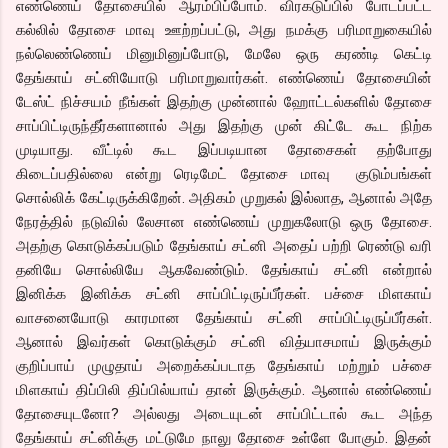
எண்ணெய் தோசையில் ஆரம்பிப்போம். விரகடுப்பில் போடப்பட்ட
கல்லில் தோசை மாவு ஊற்றப்பட்டு, அது நமக்கு பரிமாறுகையில்
நல்லெண்ணெய் மினுமினுப்போடு, மேலே ஒரு கரண்டி கெட்டி
தேங்காய் சட்னியோடு பரிமாறுவார்கள். எண்ணெய் தோசையின்
டேஸ்ட் நிச்சயம் நீங்கள் இதற்கு முன்னால் ஹோட்டல்களில் தோசை
சாப்பிட்டிருந்தீர்களானால் அது இதற்கு முன் கிட்டே கூட நிற்க
முடியாது. வீட்டில் கூட இப்படியான தோசைகள் தற்போது
கிடைப்பதில்லை என்று ரெடிமேட் தோசை மாவு குடும்பங்கள்
சொல்லிக் கேட்டிருக்கிறேன். அதிகம் முறுகல் இல்லாத, ஆனால் அதே
நேரத்தில் நடுவில் லேசான எண்ணெய் முறுகலோடு ஒரு தோசை.
அதற்கு கொடுக்கப்படும் தேங்காய் சட்னி அதைப் பற்றி ரெண்டு வரி
தனியே சொல்லியே ஆகவேண்டும். தேங்காய் சட்னி என்றால்
இனிக்க இனிக்க சட்னி சாப்பிட்டிருப்பீர்கள். பச்சை மிளகாய்
வாசனையோடு காரமான தேங்காய் சட்னி சாப்பிட்டிருப்பீர்கள்.
ஆனால் இவர்கள் கொடுக்கும் சட்னி வித்யாசமாய் இருக்கும்
குறிப்பாய் முழுதாய் அறைக்கப்படாத தேங்காய் மற்றும் பச்சை
மிளகாய் திப்பிலி திப்பில்யாய் தான் இருக்கும். ஆனால் எண்ணெய்
தோசையுடனோ? அல்லது அடையுடன் சாப்பிட்டால் கூட அந்த
தேங்காய் சட்னிக்கு மட்டுமே நாலு தோசை உள்ளே போகும். இதன்