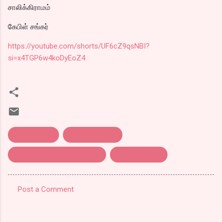
சாலிக்கிராமம்
கேபிள் சங்கர்
https://youtube.com/shorts/UF6cZ9qsNBI?
si=x4TGP6w4koDyEoZ4
கேபிள் சங்கர்.
சாப்பாட்டுக்கடை
திருநெல்வேலி தோசைக்கடை
பரணி ஸ்டூடியோ
Post a Comment
C
o