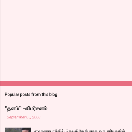
m
m
e
n
t
s
Popular posts from this blog
"தனம்” -விமர்சனம்
-
September 05, 2008
ஹைதராபாத்தில் தெலுங்கே பேசாத ஓரு ஏரியாவில்