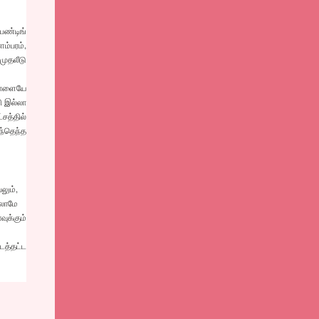
பண்டிங்
ம்பரம்,
முதலீடு
 நாளையே
ி இல்லா
சத்தில்
ந்தெந்த
லும்,
்லாமே
ுக்கும்
டத்தட்ட