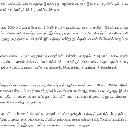
செய்யவும் அங்கே சந்தை இருக்கிறது. அதனால் சமரசம் இல்லாமல் எடுக்கப்படும் படங்
ால் தமிழ்நாட்டில் இதற்கு வாய்ப்பே இல்லை.
் படம் 2006-ம் ஆண்டு வெறும் 11 ஆயிரம் டாலர் முதலீட்டில், ஒரு வாரத்தில் எடுக்கப்பட்டது.
க்கிக்கொண்டு அலைந்தார் அதன் இயக்குநர் ஓரன் பெலி. 2007-ல் கொஞ்சம் அங்கீகாரம் க
தது. ஒரு திரைப்பட விழாவில் இப்படத்தைப் பார்த்த இயக்குநர் ஸ்டீவன் ஸ்பீல்பெர்க் மேலும் ந
ைமேக்ஸை மட்டும் மாற்றிவிட்டு வாருங்கள்” என்றார். மொத்தம் 15 ஆயிரம் டாலரில் எடுக்கப
றகு பெரிய அளவில் ரிலீஸாகி, 100 மில்லியன் அளவுக்குத் திரையரங்க வசூல் மூலம் சம்பாத
இண்டிபெண்டண்ட் இயக்குநர்களின் நம்பிக்கையே இம்மாதிரியான படங்களின் வெற்றிதான்.
்குநராய் வலம் வந்த பவன் குமார், அப்படித்தான் ‘லூசியா பவன் குமார்’ ஆனார். 2011-ம் ஆண்
shtene) என்ற படம் 40 திரையரங்குகளில் வெளியாகி சுமார் ஆறு கோடி வசூல் ஆனது. இவரின
ழுதிய புதிய திரைக்கதையை எடுத்துக் கொண்டு பல தயாரிப்பாளர்களை அணுக, சரியான
், பேஸ்புக்கிலும் எழுதினார்.
 முதலீட்டாளர்களைக் கொண்டு, வெறும் 75 லட்சத்துக்குள் படத்தைத் தயாரித்தார். முதல் பட
ிகப்பெரிய அடித்தளமாக அமைந்தது. ஆடியோ உரிமையை உதயா டிவி வாங்கிக் கொள்ள, பிவிஆர் ந
டி வசூலானது. இது இவரது முதல் பட வசூலைவிடக் குறைவானதுதான்.