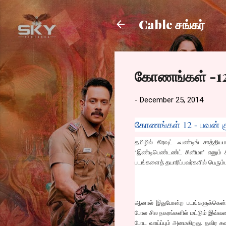
Cable சங்கர்
கோணங்கள் -1
-
December 25, 2014
கோணங்கள் 12 - பவன் குமா
தமிழில் கிரவுட் ஃபண்டிங் சாத்திய
‘இண்டிபெண்டண்ட் சினிமா’ எனும் சி
படங்களைத் தயாரிப்பவர்களில் பெரு
ஆனால் இதுபோன்ற படங்களுக்கென்றே அ
போல சில நகரங்களில் மட்டும் இவ்வக
போட வாய்ப்பும் அமைகிறது. தவிர கவ