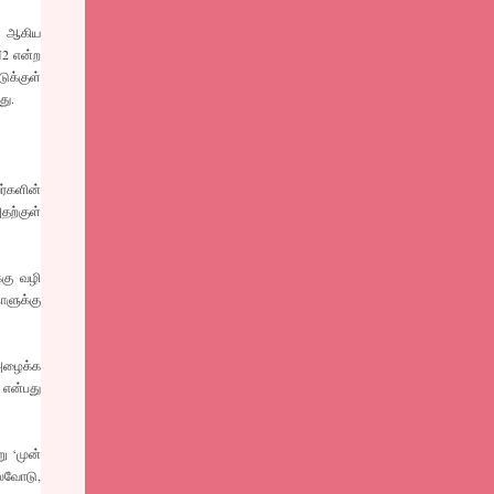
தி ஆகிய
N2 என்ற
ுக்குள்
து.
ர்களின்
தற்குள்
்கு வழி
ாளுக்கு
 அழைக்க
 என்பது
ு ‘முன்
ெலவோடு,