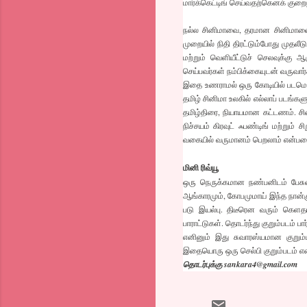
மார்க்கெட்டிங் செய்வதற்கெனக் குறைந
நல்ல சினிமாவை, தரமான சினிமாவை,
முறையில் நிதி திரட்டும்போது முதலீ
மற்றும் வெளியீட்டுச் செலவுக்கு
செய்பவர்கள் நம்பிக்கையுடன் வருவார்
இதை உணராமல் ஒரு கோடியில் படமெடு
தமிழ் சினிமா உலகில் எல்லாப் படங்க
தமிழ்திரை, நியாயமான கட்டணம். சின
நிச்சயம் கிரவுட் ஃபண்டிங் மற்றும்
வகையில் வருமானம் பெறலாம் என்பத
மினி ரிவ்யூ
ஒரு நெருக்கமான நண்பனிடம் பேசுவ
ஆங்காரமும், கோபமுமாய் இந்த நான்கு 
படு இயல்பு. திடீரென வரும் கெளத
பாராட்டுகள். தொடர்ந்து குறும்படம் பா
எனினும் இது சுவாரஸ்யமான குறும்ப
இதையொரு ஒரு செல்பி குறும்படம் என்ற
தொடர்புக்கு sankara4@gmail.com