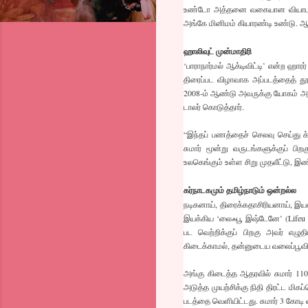
உண்டோ அத்தனை வகையான வியாபாரம் 
அங்கே மினிமம் கியாரண்டி உண்டு. ஆன
ஹாலிவுட் முன்மாதிரி
‘பாராநார்மல் ஆக்டிவிட்டி’ என்ற ஹாரர
திரைப்பட விழாவாக அப்படத்தைத் தூ
2008-ம் ஆண்டு அவருக்கு யோகம் அடித்
டாலர் கொடுத்தார்.
“இந்தப் பணத்தைச் செலவு செய்து க்ள
சுமார் மூன்று வருடங்களுக்குப் பி
உலகெங்கும் உள்ள சிறு முதலீட்டு, 
கர்நாடகமும் தமிழ்நாடும் ஒன்றல்ல
நடிகனாய், திரைக்கதாசிரியனாய், இயக
இயக்கிய ‘லைஃபூ இஷ்டேனே’ (Lifeu I
பட வெற்றிக்குப் பிறகு அவர் எ
கிடைக்காமல், தன்னுடைய வலைப்பூவிலும
அங்கு கிடைத்த ஆதரவில் சுமார் 110
அடுத்த முயற்சிக்கு நிதி திரட்ட ம
படத்தை வெளியிட்டது. சுமார் 3 கோ