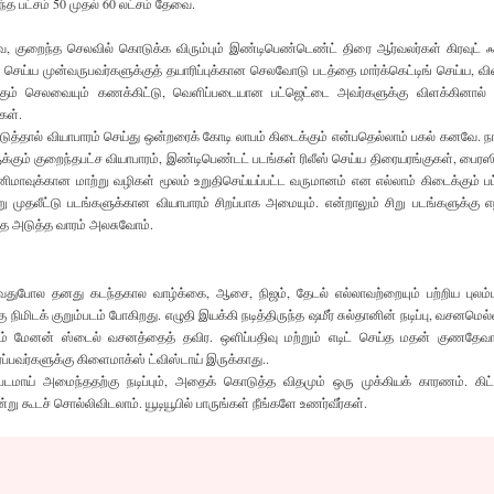
்த பட்சம் 50 முதல் 60 லட்சம் தேவை.
 குறைந்த செலவில் கொடுக்க விரும்பும் இண்டிபெண்டெண்ட் திரை ஆர்வலர்கள் கிரவுட் ஃ
டு செய்ய முன்வருபவர்களுக்குத் தயாரிப்புக்கான செலவோடு படத்தை மார்க்கெட்டிங் செய்ய, விள
 ஆகும் செலவையும் கணக்கிட்டு, வெளிப்படையான பட்ஜெட்டை அவர்களுக்கு விளக்கினால் 
கள்.
த்தால் வியாபாரம் செய்து ஒன்றரைக் கோடி லாபம் கிடைக்கும் என்பதெல்லாம் பகல் கனவே.
ளுக்கும் குறைந்தபட்ச வியாபாரம், இண்டிபெண்டட் படங்கள் ரிலீஸ் செய்ய திரையரங்குகள், பைரஸ
ிமாவுக்கான மாற்று வழிகள் மூலம் உறுதிசெய்யப்பட்ட வருமானம் என எல்லாம் கிடைக்கும் பட்
 சிறு முதலீட்டு படங்களுக்கான வியாபாரம் சிறப்பாக அமையும். என்றாலும் சிறு படங்களுக்கு எ
ை அடுத்த வாரம் அலசுவோம்.
துபோல தனது கடந்தகால வாழ்க்கை, ஆசை, நிஜம், தேடல் எல்லாவற்றையும் பற்றிய புலம்ப
நிமிடக் குறும்படம் போகிறது. எழுதி இயக்கி நடித்திருந்த ஷமீர் சுல்தானின் நடிப்பு, வசனமெல
ம் மேனன் ஸ்டைல் வசனத்தைத் தவிர. ஒளிப்பதிவு மற்றும் எடிட் செய்த மதன் குணதேவாவ
ர்ப்பவர்களுக்கு கிளைமாக்ஸ் ட்விஸ்டாய் இருக்காது..
டமாய் அமைந்ததற்கு நடிப்பும், அதைக் கொடுத்த விதமும் ஒரு முக்கியக் காரணம். கிட்
ு கூடச் சொல்லிவிடலாம். யூடியூபில் பாருங்கள் நீங்களே உணர்வீர்கள்.