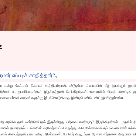
Skip to main content
2
ர் எப்படிச் சாதித்தார்?
மா என்று கேட்டால் நிச்சயம் சாத்தியம்தான். ஸ்டூடியோ அமைப்பின் கீழ் இயக்கும் ஹாலி
ன்னப் பட தயாரிப்பாளர்கள் இருக்கத்தான் செய்கிறார்கள். உலகளவில் கிரவுட் ஃபண்டிங் ம
ம்பாலானவர்கள் சமரசங்களுக்கு இடம்கொடுக்காத இண்டிபெண்டெண்ட் இயக்குநர்களே.
ங்கே தனி மார்க்கெட்டும் இருக்கிறது. பார்வையாளர்களும் இருக்கிறார்கள். முதலில் நிய
ையில் தயாராகும் படங்களின் வரவேற்பைப் பொறுத்து, அமெரிக்காவெங்கும் வெளியாகிச் சக்
னம் கிடைத்துவிட்டால் டிவிடி, ஆன்லைன், பே பெர் வியூ, ப்ளூ ரே என எத்தனை விதமான வி