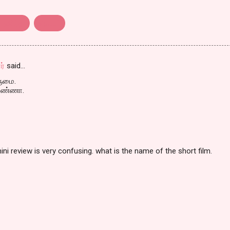
் ஹிந்து
தொடர்
ர்
said…
ுமை.
 அண்ணா.
ni review is very confusing. what is the name of the short film.