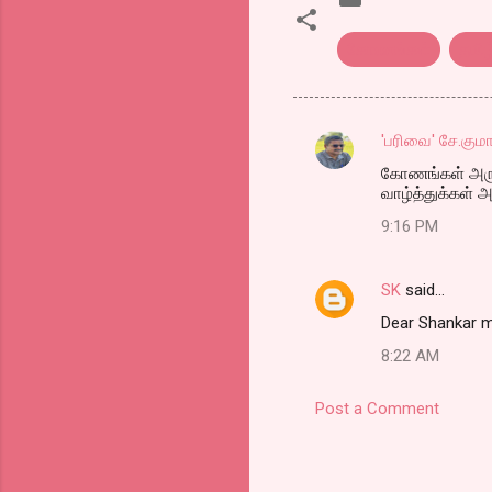
கோணங்கள்
தமிழ
'பரிவை' சே.குமா
C
கோணங்கள் அர
o
வாழ்த்துக்கள்
m
9:16 PM
m
e
SK
said…
n
Dear Shankar mi
t
8:22 AM
s
Post a Comment