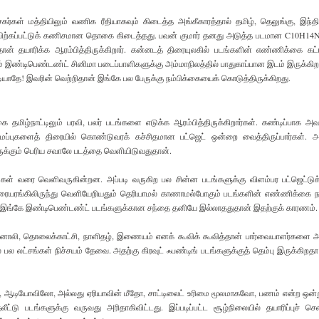
கர்கள் மத்தியிலும் வணிக ரீதியாகவும் கிடைத்த அங்கீகாரத்தால் தமிழ், தெலுங்கு, இந்
ை விற்கப்பட்டுக் கணிசமான தொகை கிடைத்தது. பவன் குமார் தனது அடுத்த படமான C10H14
்தான் தயாரிக்க ஆரம்பித்திருக்கிறார். கன்னடத் திரையுலகில் படங்களின் எண்ணிக்கை கட்ட
் இண்டிபெண்டண்ட் சினிமா படைப்பாளிகளுக்கு அம்மாநிலத்தில் பாதுகாப்பான இடம் இருக்கிற
ியாதே! இவரின் வெற்றிதான் இங்கே பல பேருக்கு நம்பிக்கையைக் கொடுத்திருக்கிறது.
ை தமிழ்நாட்டிலும் பரவி, பலர் படங்களை எடுக்க ஆரம்பித்திருக்கிறார்கள். கண்டிப்பாக அவ
்புகளைத் திரையில் கொண்டுவரக் கச்சிதமான பட்ஜெட் ஒன்றை வைத்திருப்பார்கள். அ
ருக்கும் பெரிய சவாலே படத்தை வெளியிடுவதுதான்.
படங்கள் வரை வெளிவருகின்றன. அப்படி வருகிற பல சின்ன படங்களுக்கு விளம்பர பட்ஜெட்டுக
ிரையரங்கிலிருந்து வெளியேறியதும் தெரியாமல் காணாமல்போகும் படங்களின் எண்ணிக்கை ந
ு. இங்கே இண்டிபெண்டண்ட் படங்களுக்கான சந்தை தனியே இல்லாததுதான் இதற்குக் காரணம்.
வானொலி, தொலைக்காட்சி, நாளிதழ், இணையம் எனக் கூவிக் கூவித்தான் பார்வையாளர்களை
ல பல லட்சங்கள் நிச்சயம் தேவை. அதற்கு கிரவுட் ஃபண்டிங் படங்களுக்குத் தெம்பு இருக்கிறதா
ர, ஆடியோவிலோ, அல்லது ஏரியாவின் மீதோ, சாட்டிலைட் உரிமை மூலமாகவோ, பணம் என்ற ஒன்ற
ீட்டு படங்களுக்கு வருவது அரிதாகிவிட்டது. இப்படிப்பட்ட சூழ்நிலையில் தயாரிப்புச் ச