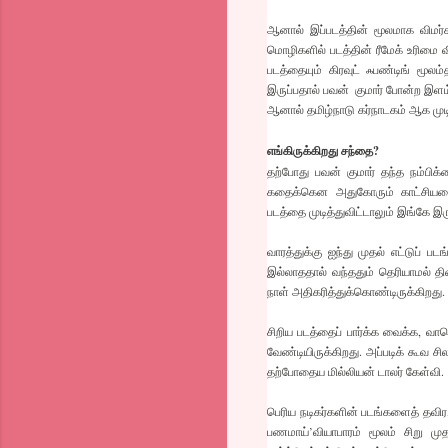
ஆனால் இப்படத்தின் மூலமாக விமர்ச
மொழிகளில் படத்தின் ரீமேக் உரிம
படத்தையும் கிரவுட் ஃபண்டிங் மூலம
இருப்பதால் பவன் குமார் போன்ற இளம
ஆனால் தமிழ்நாடு கர்நாடகம் ஆக முட
எங்கிருக்கிறது சந்தை?
தற்போது பவன் குமார் தந்த நம்பிக்க
கதைக்கென அதுகோரும் காட்சியமைப
படத்தை முடித்துவிட்டாலும் இங்கே இ
வாரத்துக்கு ஐந்து முதல் எட்டுப் 
இல்லாததால் வந்ததும் தெரியாமல் த
நாள் அதிகரித்துக்கொண்டிருக்கிறத
சிறிய படத்தைப் பார்க்க வைக்க, 
வேண்டியிருக்கிறது. அப்படிக் கூவ சி
தற்போதைய மில்லியன் டாலர் கேள்வி.
பெரிய நடிகர்களின் படங்களைத் தவி
பணமாய்’வியாபாரம் மூலம் சிறு முதல