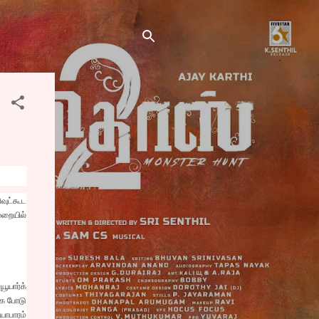
வுட்கூட
ுறையில்
ூயார்க்
கை போடு
யாபாரம்