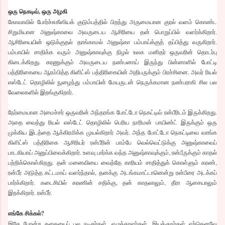
ஒரு நெகடிவ், ஒரு அழகி
கோவாவில் போர்ச்சுகீஸியக் குடும்பத்தில் பிறந்து அருமையான குரல் வளம் கொண்ட
சிறுமியான அனுஷ்காவை அவருடைய ஆசிரியை தன் பொறுப்பில் வளர்க்கிறார்.
ஆசிரியையின் ஒடுக்குதல் தாங்காமல் அனுஷ்கா பம்பாய்க்குத் தப்பித்து வருகிறார்.
பம்பாயில் சாதிக்க வரும் அனுஷ்காவுக்கு நிழல் உலக மனிதர் ஒருவரின் தொடர்பு
கிடைக்கிறது. கரணுக்கும் அவருடைய நண்பனாய் இருந்து பின்னாளில் போட்டி
பத்திரிகையை ஆரம்பித்த கிளிட்ஸ் பத்திரிகையின் அதிபருக்கும் பிரச்சினை. அவர் ரியல்
எஸ்டேட் தொழிலில் நுழைந்து பம்பாயின் மேயருடன் நெருக்கமான நண்பராகி சில பல
வேலைகளில் இறங்குகிறார்.
நேர்மையான அமைச்சர் ஒருவரின் அந்தரங்க போட்டோ நெகட்டிவ் ரன்பீரிடம் இருக்கிறது.
அதை வைத்து ரியல் எஸ்டேட் தொழிலில் பெரிய நாரிமன் பாயிண்ட் இருக்கும் ஒரு
முக்கிய இடத்தை ஆக்கிரமிக்க முயல்கிறார் அவர். அந்த போட்டோ நெகட்டிவை வாங்க
கிளிட்ஸ் பத்திரிகை ஆசிரியர் ரன்பீரின் பாம்பே வெல்வெட்டுக்கு அனுஷ்காவைப்
பாடகியாய் அனுப்பிவைக்கிறார். உளவு பார்க்க வந்த அனுஷ்காவுக்கும், ரன்பீருக்கும் காதல்
பற்றிக்கொள்கிறது. தன் மனைவியை வைத்தே காரியம் சாதித்துக் கொள்ளும் கரண்,
ரன்பீர் அடுத்த கட்டமாய் வளர்ந்தால், தனக்கு அடங்கமாட்டானென்று ரன்பீரை அடக்கப்
பார்க்கிறார். கடைசியில் கரணின் சதிக்கு, தன் காதலாலும், தீரா ஆசையாலும்
இறக்கிறார். ரன்பீர்.
எங்கே சிக்கல்?
இதே போன்ற கதையைப் பல நடிகர்கள், எழுத்தாளர்கள், இயக்குநர்கள் ஏற்கெனவே