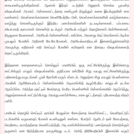
கையாண்டிருக்கிறார்கள். ஆனால் இந்தப் படத்தில் அனுராக் சொல்ல முயன்ற
விஷயங்கள் அபாரம். அக்காலகட்டத்தை கண்முன் நிறுத்தும் கலை இயக்குநரின் கை
வண்ணம். வெள்ளைக்காரனை வெளியேற்றிய பின், வெள்ளைக்காரனின் வாழ்க்கையை
வாழ்ந்து கொண்டிருக்கும் இந்திய பணக்காரர்களின் நடவடிக்கைகள், பம்பாயை
வியாபாரத் தளமாகக் கொண்டு நடக்கும் அரசியல் மற்றும் தொழிலாளர் பிரச்சினைகள்,
நிழலுலக வேலைகள். அரசியல் பின்னணிகள், ரன்பீரை, அவனது நெட்வொர்கைப் பிடிக்க
முயலும் போலீஸ் அதிகாரி கே.கே.மேனன், அரசியல்வாதியுடன் இணைந்துகொண்டு
அவருக்கு எதிராகச் சதி செய்யும் போலீஸ் கமிஷனர் என நிறைய விஷயங்களைத்
தொட்டிருக்கிறார்.
இத்தனை கதைகளையும் சொல்லும் பாணியில், ஒரு காட்சியிலிருந்து இன்னொரு
காட்சிக்கும் மாறும் விஷயங்களில், குறிப்பாக ரன்பீரின் சிறு வயது காட்சிகளிலிருந்து
பதினைந்து வருடங்கள் முன் நோக்கி வரும் ஸ்டைல், அனுஷ்கா சிறு வயதுப் பெண்ணாக
அவரின் ஆசிரியையிடம் பின்னங்காலில் அடிவாங்கித் தழும்பேறிய காலுடன் நடக்க
ஆரம்பிக்க, அடுத்த ஷாட்டில் வேறொரு பெரிய பெண்ணின் பின்னங்காலில் ஆரம்பித்து,
அனுஷ்காவைக் காட்டும்போது அவரது வளர்ச்சியை, கால ஓட்டத்தைப் புரியவைத்த விதம்
பளிச்.
பாலியல் தொழில் செய்யும் தாயின் மேலுள்ள கோபத்தை வெளிக்காட்ட, வெளிநாட்டுப்
படங்களில் வருவதைப் போலக் கூண்டினுள் சண்டை போடும் ஆளிடம் தன் கோபத்தை,
வெறியை, ஏமாற்றத்தை வெளிப்படுத்தி, அடி வாங்கிக்கொண்டு பணத்தைக் கொடுக்கும்
தருணம் என நேர்த்தியாக நகருகிறது படம். அமித் திரிவேதியின் இசையில் வரும்