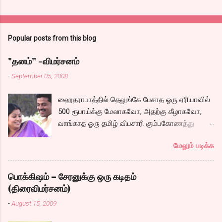
Popular posts from this blog
"தனம்” -விமர்சனம்
-
September 05, 2008
ஹைதராபாத்தில் தெலுங்கே பேசாத ஓரு ஏரியாவில்
500 ரூபாய்க்கு மேலாகவோ, அதற்கு கீழாகவோ,
வாங்காத ஓரு தமிழ் விபசாரி கும்பகோணத்து
அக்ரஹாரத்தின் வீட்டில் மருமகளாக
மேலும் படிக்க
வாழ்கைபடுகிறாள். அவளுடய வாழ்கை எப்படி
அமைந்தது? என்ற ஓரு நல்ல லைனை , சங்கீதா
தன்னுடய இடுப்பை சுழற்றி, சுழற்றி நடப்பதை போல்
பொக்கிஷம் – சேரனுக்கு ஒரு கடிதம்
சும்மா, சுத்தி, சுத்தி குழப்பி, நம்பமுடியாத
(திரைவிமர்சனம்)
திரைக்கதையால் சொதப்பி,சங்கீதாவை ஏதோ
-
August 15, 2009
ரஜினியை போல நினைத்து பில்டப் செய்வதும்,
அவரும் அதற்கு ஏற்றார் போல் ரஜினி பாஷா போல