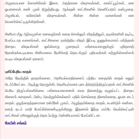
அருமையான க்ளாஸிக்கல் இசை, அதற்கான விஷுவல்கள், காஸ்ட்யூம்கள், என
ஓபராவைக் கண் முன் நிறுத்தியது. ஆக்‌ஷன் காட்சிகளில் வெளிப்படும் வன்முறை,
அழகியல், ரவிராயின் விஷுவல்கள். சின்ன சின்ன வசனங்கள் என
மெனக்கெட்டிருக்கிறார்கள்.
சினிமா மீது ஆர்வமுள்ள கலைஞர்கள் கதை சொல்லும் விதத்திலும், நடிகர்களின் நடிப்பு,
பேசப்படாத வசனங்கள், காட்சிகளை நகர்த்திய விதம் இப்படி நுணுக்கமாகப் பார்த்தால்
நிறைய விஷயங்கள் ஒவ்வொரு முறையும் பார்வையாளனுக்குப் புதிதாகத்
தோன்றக்கூடியவை சினிமாவை நேசிக்கத் தொடங்கும் புதியவர்கள் கற்றுக்கொள்ளக்
கூடிய விஷயங்கள் ஏராளம்.
புளிப்பேறிய காதல்
அதே நேரத்தில் தாதாக்களை, அரசியல்வாதிகளைப் பற்றிய கதையில் காதல் எனும்
டெம்ப்ளேட்டை அடித்து நொறுக்கி, நெளியும்வரை புடைத்தெடுத்திருப்பதால் காட்சிகளில்
பெரிய திருப்பங்களில்லை. பார்வையாளனைக் கவர நினைத்து எழுதப்பட்ட நிறைய
கிளைக் கதைகள், பின்பு அவற்றுக்கெல்லாம் பதில் சொல்லாத திரைக்கதை, ஓபரா டைப்
காதல், குழந்தைத்தனமான ரன்பீரின் முகம், அழுத்தமில்லாத காதல், கூண்டுச் சண்டை
எனத் தடம் மாறி போய்க்கொண்டிருக்கிறது. இதனால் இந்த பாம்பே வெல்வெட்டின்
காட்சிகள் ரசிகனுக்குத் தொடர்பற்று அன்னியமாகப் போய்விட்டன.
கேபிள் சங்கர்