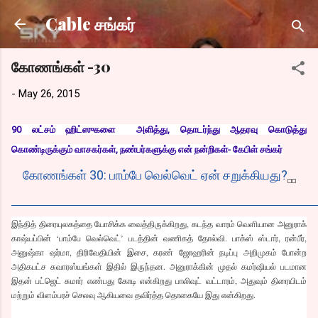
Skip to main content
Cable சங்கர்
கோணங்கள் -30
-
May 26, 2015
90 லட்சம் ஹிட்ஸுகளை அளித்து, தொடர்ந்து ஆதரவு கொடுத்து
கொண்டிருக்கும் வாசகர்கள், நண்பர்களுக்கு என் நன்றிகள்- கேபிள் சங்கர்
கோணங்கள் 30: பாம்பே வெல்வெட் ஏன் சறுக்கியது?
இந்தித் திரையுலகத்தை யோசிக்க வைத்திருக்கிறது, கடந்த வாரம் வெளியான அனுராக்
காஷ்யப்பின் ‘பாம்பே வெல்வெட்’ படத்தின் வணிகத் தோல்வி. பாக்ஸ் ஸ்டார், ரன்பீர்,
அனுஷ்கா ஷர்மா, திரிவேதியின் இசை, கரண் ஜோஹரின் நடிப்பு அறிமுகம் போன்ற
அதிகபட்ச சுவாரஸ்யங்கள் இதில் இருந்தன. அனுராக்கின் முதல் கமர்ஷியல் படமான
இதன் பட்ஜெட் சுமார் எண்பது கோடி என்கிறது பாலிவுட் வட்டாரம், அதுவும் திரையிடம்
மற்றும் விளம்பரச் செலவு ஆகியவை தவிர்த்த தொகையே இது என்கிறது.