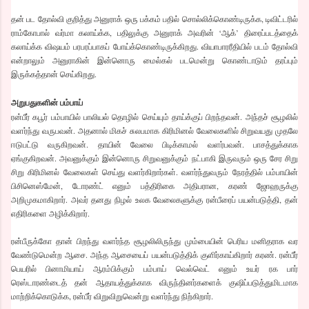
தன் பட தோல்வி குறித்து அனுராக் ஒரு பக்கம் பதில் சொல்லிக்கொண்டிருக்க, டிவிட்டரில்
ராம்கோபால் வர்மா கலாய்க்க, பதிலுக்கு அனுராக் அவரின் ‘ஆக்’ திரைப்படத்தைக்
கலாய்க்க விஷயம் பரபரப்பாகப் போய்க்கொண்டிருக்கிறது. வியாபாரரீதியில் படம் தோல்வி
என்றாலும் அனுராகின் இன்னொரு மைல்கல் படமென்று கொண்டாடும் தரப்பும்
இருக்கத்தான் செய்கிறது.
அறுபதுகளின் பம்பாய்
ரன்பீர் கபூர் பம்பாயில் பாலியல் தொழில் செய்யும் தாய்க்குப் பிறந்தவன். அந்தச் சூழலில்
வளர்ந்து வருபவன். அதனால் மிகச் சுலபமாக கிரிமினல் வேலைகளில் சிறுவயது முதலே
ஈடுபட்டு வருகிறவன். தாயின் வேலை பிடிக்காமல் வளர்பவன். பாசத்துக்காக
ஏங்குகிறவன். அவனுக்கும் இன்னொரு சிறுவனுக்கும் நட்பாகி இருவரும் ஒரு சேர சிறு
சிறு கிரிமினல் வேலைகள் செய்து வளர்கிறார்கள். வளர்ந்துவரும் நேரத்தில் பம்பாயின்
பிசினெஸ்மேன், டோரண்ட் எனும் பத்திரிகை அதிபரான, கரண் ஜோஹருக்கு
அறிமுகமாகிறார். அவர் தனது நிழல் உலக வேலைகளுக்கு ரன்பீரைப் பயன்படுத்தி, தன்
எதிரிகளை அழிக்கிறார்.
ரன்பீருக்கோ தான் பிறந்து வளர்ந்த சூழலிலிருந்து மும்பையின் பெரிய மனிதராக வர
வேண்டுமென்ற ஆசை. அந்த ஆசையைப் பயன்படுத்திக் குளிர்காய்கிறார் கரண். ரன்பீர்
பெயரில் பினாமியாய் ஆரம்பிக்கும் பம்பாய் வெல்வெட் எனும் உயர் ரக பார்
ரெஸ்டாரண்டைத் தன் ஆதாயத்துக்காக விருந்தினர்களைக் குஷிப்படுத்துமிடமாக
மாற்றிக்கொடுக்க, ரன்பீர் விறுவிறுவென்று வளர்ந்து நிற்கிறார்.