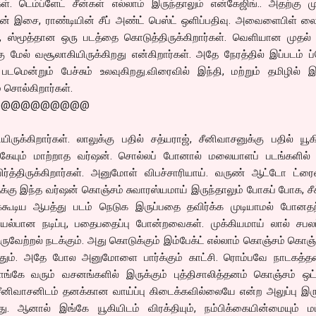
். டெம்ப்ளேட் சீன்கள் எல்லாம் இருந்தாலும் என்கேஜிங்.. அதற்கு ம
தின் இசை, ராண்டியின் சீப் அண்ட் பெஸ்ட் ஒளிப்பதிவு. அவைளைபிள் 
, ஸ்மூத்தான ஒரு படத்தை கொடுத்திருக்கிறார்கள். வெளியான முதல்
ு மேல் வசூலாகியிருக்கிறது என்கிறார்கள். அதே நேரத்தில் இப்படம் ப்
டமென்றும் பேச்சும் உலவுகிறது.விரைவில் இந்தி, மற்றும் தமிழில் இ
் சொல்கிறார்கள்.
@@@@@@@@@@
ுக்கிறார்கள். லாலுக்கு பதில் சத்யராஜ், சீனிவாசனுக்கு பதில் யூக
்கேயும் மாற்றாத வர்ஷன். சொல்லப் போனால் மலையாளப் படங்களில் ப
த்திருக்கிறார்கள். அனுமோள் விபச்சாரியாய். வருண் ஆட்டோ ட்ரைவ
்கு இந்த வர்ஷன் கொஞ்சம் சுவாரஸ்யமாய் இருந்தாலும் போகப் போக, சீக
க்கூடிய ஆபத்து படம் நெடுக இருப்பதை தவிர்க்க முடியாமல் போனத
ல்பான நடிப்பு, பதைபதைப்பு போன்றவைகள். முக்கியமாய் லால் சபலப்
உருவேற்றல் நடக்கும். அது கொடுக்கும் இம்பேக்ட் எல்லாம் கொஞ்சம் கொஞ
்தும். அதே போல அனுமோளை பார்க்கும் காட்சி. ரொம்பவே நாடகத்த
காங்கே வரும் வசனங்களில் இருக்கும் புத்திசாலித்தனம் கொஞ்சம் ஒட
னிவாசனிடம் தனக்கான வாய்ப்பு கிடைக்கவில்லையே என்ற அலுப்பு இருக
ு. ஆனால் இங்கே யூகியிடம் விரக்தியும், நம்பிக்கையின்மையும் மட