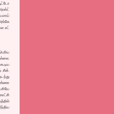
ஆட்டோ
அரஸ்ட்
ஷயமாய்
அங்கே
ளை சட்
 பெரிய
ில்லை.
்கூடிய
 சீன்.
நடந்து
ாமண்ணா
ேசியே
ாட்சி
த்தில்
ந்திய