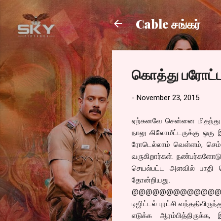
Cable சங்கர்
கொத்து பரோட்டா
-
November 23, 2015
ஏற்கனவே சென்னை மிதந்து இ
நாலு கிலோமீட்டருக்கு ஒரு இ
ரோடெல்லாம் வெள்ளம், செம்பர
வருகிறார்கள். நண்பர்களோட
செயல்பட்ட அளவில் பாதி ச
தோன்றியது.
@@@@@@@@@@@@
டிஜிட்டல் புரட்சி வந்ததிலிருந
எடுக்க ஆரம்பித்திருக்க