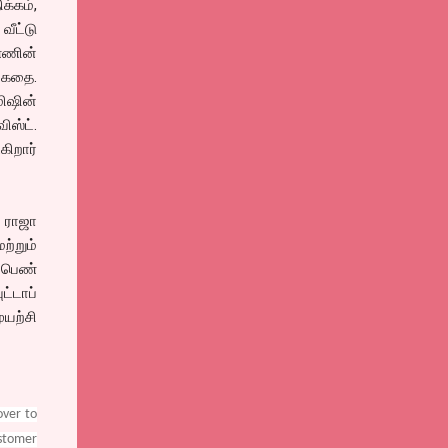
்கம்,
வீட்டு
ண்ணின்
் கதை.
மிஷின்
ஸ்ட்.
கிறார்
, ராஜா
ற்றும்
 பெண்
்டாப்
யற்சி
over to
ustomer