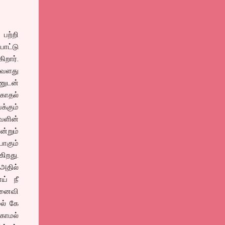
பற்றி
போட்டு
ிறார்.
அவளது
ணுடன்
காதல்
்கும்
வளின்
்றும்
போகும்
ிறது.
அதில்
ய் நீ
 மனைவி
ல் கே
காமல்