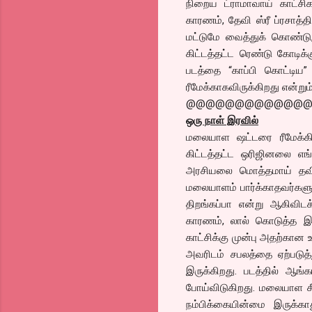
நிறைய ட்ராமாவாய் காட்சிகள
காரணம், தேவி ஸ்ரீ ப்ரசாத்
மட்டுமே வைத்துக் கொண்டு
கிட்டத்தட்ட ரெண்டு கோடிக்க
படத்தை “காப்பி கொட்டிய” ப
ரீமேக்காகவிருக்கிறது என்றும
@@@@@@@@@@@@
ஒரு நாள் இரவில்
மலையாள ஷட்டரை ரீமேக்கியிர
கிட்டத்தட்ட ஒரிஜினலை எங
அரசியலை மொத்தமாய் தவிர்
மலையாளம் பார்க்காதவர்களுக
திறங்கப்பா என்று ஆகிவிட
காரணம், லால் கொடுத்த இய
காட்சிக்கு முன்பு அதற்கான 
அவரிடம் சபலத்தை ஏற்படுத
இருக்கிறது. படத்தில் ஆங்
போய்விடுகிறது. மலையாள சீ
நம்பிக்கையின்மை இருக்காத