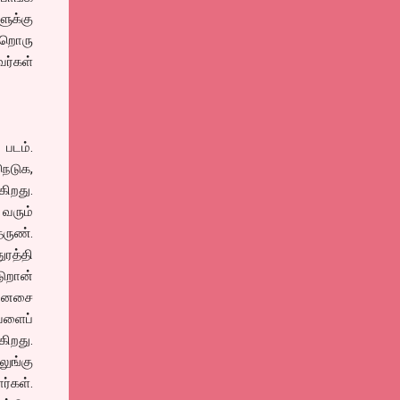
ளுக்கு
ேறொரு
ர்கள்
 படம்.
நெடுக,
ிறது.
 வரும்
தருண்.
ுரத்தி
டுறான்
 மனசை
வளைப்
ிறது.
ுங்கு
ர்கள்.