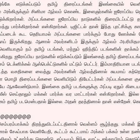
. அங்கே எடுக்கப்படும் தமிழ் திரைப்படங்கள் இலங்கையில் வெளி
ம் அங்கிருக்கும் சினிமா ஆர்வம் கொண்ட இளைஞர்களில் ஐரோப்பிய தொ
ுக்கிறார்கள். அப்படங்களை ஐரோப்பிய நாடுகளில் திரையிடப்பட்டு தம
்து பார்க்கிறார்கள் என்கிறார்கள். டிஜிட்டல் தான் இந்த புரட்சிக்கு க
ப்படைக் கூட தெரியாமல் அப்படங்களை பார்க்கும் போது லோக்கல் 
 இருக்கிறது. ஆனால் அவர்களிடம் இருக்கும் ஆர்வம் அபரிமிதம
ெளியாகும் நம் தமிழ் படங்கள், மற்றும் ஹிந்திப் படங்களின் தாக்கம
ிறது. ஐரோப்பிய நாடுகளில் எடுக்கப்படும் இலங்கைத் தமிழ் திரைப்படங
் டெக்னிக்கல் ஆஸ்பெக்ட்டுகளில் மட்டும் பெட்டர். இம்மாதிரியான படங
டைத்த வசதிகளை வைத்து அவர்களின் ஆர்வத்தினால் சுயமாய் கற்றெழ
்கள மொழி திரைப்படங்களை வெளியிடும் தியேட்டர்கள் அப்படங்களை கு
ியே ஆகவேண்டுமாம். இலங்கை தமிழ் படங்களுக்கு அப்படி ஏதும் கிடைய
ீஸ் செய்தாலும் மக்கள் பார்க்க வர மாட்டார்கள் என்கிறார்கள். இல்ல
ரணம் தமிழ் படமென்பதால் இல்லை. அதன் தரத்தினால் தான் என்றேன். க
@@@@@@@@
ெம்பரம்பாக்கம் திறந்துவிடப்பட்டதினால் வெள்ளம் சூழ்ந்தது. மக்கள் 
ல் சேஃப்பாக வெளியேறி, கூட்டம் கூட்டமாய் அக்கம் பக்கம் உள்ள நண்
கூலிலும் உட்கார்ந்து கொண்டு, எப்படியும் இந்த வாட்டி ஐந்தாயிரம் கொடுப