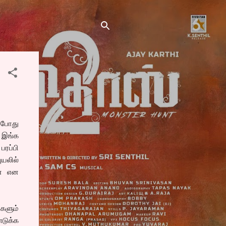
ப்போது
, இங்க
பரப்பி
ுயலில்
னே என
்களும்
டுக்க