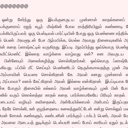
@@@@@@@@
 ஒன்று சேர்ந்து ஒரு இயக்குனருடய முன்னாள் காதல்களைப் 
 இயக்குனராய் ரஜத் கபூர். மிஷ்கின் போல ராத்திரியிலும் கண்ணாடி 
க்கியிருப்பவர். ஒரு பெஸ்டிவல் பார்ட்டியின் போது ஒரு பெண்ணை சந்திக்க
ும் பெண். அவளூடன் பேச ஆர்மபிக்க, மெல்ல அவரது நினைவுகளில் 
் கதை ப்ளாஷ்கட்டில் வருகிறது. இப்படி ஆரம்பித்து ஒவ்வொரு பெண்
. கமிட்மெண்ட் இல்லாத வாழ்க்கை வாழ்வது ஏன்? என அவருடய 
 பின்னேயும் அலைக்கழித்து சொல்கிறார்கள். ஒவ்வொரு ப்ளாஷ்பேக
ியது. பப்பில் மீட் செய்யும் பெண்ணிடம் நெருக்கமாவதற்கு முன் அ
அம்மாவின் பெயரை சொல்கிறான் கே. அவள் எனது முன்னாள் என
கு அப்பாவா? எனக் கேட்கிறாள் அவள். இல்லை என்கிறான். இபப்டியாக 
ு போகும் திசையில் எல்லாம் அவன் வாழ்க்கையும் முன் பின் போக
ில் வரும் கொல்கத்தா காதல் கதை. பார்க்காமலேயே பிரியும் காதல். 
டையாய் வழியும் கவிதைகள், அன்பேயில்லாமல் அன்பாய் இருப்பதா
க்கு நேரே சொல்லி, உன் குழந்தையை கலைத்துவிட்டேன் என்று சொல்லும்
ென் சோகக் கண்களும், லண்டனின் பார்க்கும் டாக்டர் பெண், அவள் மே
அவளை அடையத் துடிக்கும் டெஸ்பரசி எனப் போய் காரியம் ஏதும் நடக்