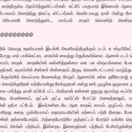
ாத்திருக்க ஆரம்பித்துவிட்டார்கள். கட்சிப் பாகுபாடு இல்லாமல் ஆளா
்டாவாய் கொடுத்து திகட்டி விட்டார்கள். ரெண்டாவது நாள் அன்று வ
ிள் பிரியாணி கொடுத்துவிட, சாம்பார் சாதம் கொண்டு சென்றவ
@@@@@@@@@
தில் அவரது உதவியாளர் இயக்கி வெளிவந்திருக்கும் படம். ஏ சர்டிபிகேட்
போது பால் பாக்கெட்டை கையில் வைத்து பிதுக்கவில்லை. ஆனால் படம் 
ம், காதல் காதலியின் கன்னித்தன்மை என பல விஷயங்களை பேசுக
ஞர்கள். ஏடிஎம்மில் சின்னச் சின்னதாய் திருடி கொண்டாட்டமாய் வாழ்ந்து
டார் க்ரூயிஸில் செஃப்பாக வேலைக்கு சேரும் ஆசையில் உள்ள ஹீரோ.ராஜ் 
ா கொடுக்குறேன் வர்றியான்னு கேக்குறான் என்று ஊர் முழுக்க ஒருவரை த
வை பார்த்து, நான் எப்பேர் பட்ட பிகர்நான் என்னை ஐநூறு ரூபாக்கு கூப்பி
ிரடி பெண்ணாய், குட்டிக் குட்டி ஷார்ட்ஸ் போட்டு அலைந்தாலும்,
ோயின் ஹீபா பட்டேல். இவர்களிடையே ஆன காதல், காமம், குழப்பம், அ
கிறது கதை. முக்கியமாய் கதாநாயகியின் கற்பைப் பற்றி நிறைய பேசுக
ன் தங்கையோடும், அத்தையோடுமே குத்தாட்டம் போடும் வக்கிர தெல
ாய் செக்ஸ் பற்றியும், இன்றைய இளைஞர்கள் பற்றியும் பேசியிருக்கிறா