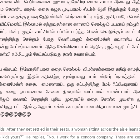
 தன்னை விட பெரியவளான ஹுமா குரேஸியுடனான காமம் அவளது ஆதிக
ே கொண்ட காதல். கதை எழுத முடியாமல் ஸ்டர்க் ஆகி இருக்கும் போது 
ி கதைக்கு முடிவு தேடு ஸ்பிலிட் பெர்சனாலிட்டி சந்திரமுகி, பாரோ பெ
கமிட்மெண்ட் இல்லாமல் சுற்றுவதற்கான காரணம் சொல்லும் படமாய் நம்மூர
ட், பின்பு முதல் காட்சியில் பப்பில் பார்த்த பெண் கொடுக்கும் டைம் 
ாலத்திற்கு செல்லும் போது வெளியாகும் க்ளைமேக்ஸ் சுவாரஸ்ய ட்வி
என்று கேட்டீர்களானால்.. ஆதே கேள்வியை படம் நெடுக, ரஜத் கபூரிடம் கேட்
ேள்வி நம்மிடமும் கேட்கப்படுவது தான் சுவாரஸ்யம்.
ிய விசயம். இம்மாதிரியான கதை சொல்லல். விமர்சகர்களான சுதீஷ் காமத்
ிருப்பது. இதில் சுதிஷிற்கு மூன்றாவது படம். ஸ்ரீகர் ப்ரசாத்தின் ம
க்ளைமேக்ஸ் கதை. மைனஸாய்.. ஒரு கட்டத்திற்கு மேல் ரிப்பீடீஷனாய்
்து கதை நாயகனான கேவை திரையில் காட்டாமல் வாண்டடாய் அவுட
களிலும் கவனம் செலுத்தி புதிய முறையில் கதை சொல்ல முயன்ற மு
கிறது. பட்.. ஆன் த ஹோல்.. எக்ஸ். சுவாரஸ்யமான விதயாசமான முயற்சி.
@@@@@@@@
ds. After they get settled in their seats, a woman sitting across the aisle leans 
se kids yours?" He replies, "No. I work for a condom company. These are c