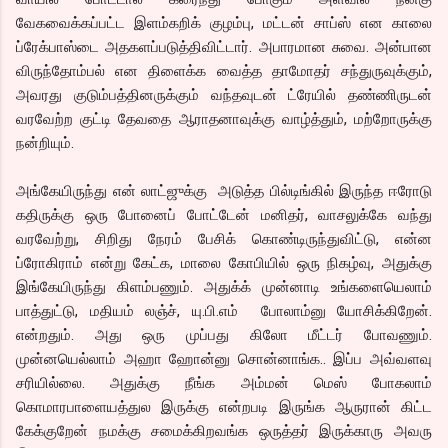
வேகவைக்கப்பட்ட இளம்கறிக் குழம்பு, மட்டன் சாப்ஸ் என காலை
ப்ரேக்பாஸ்டை அதகளப்படுத்திவிட்டார். அபாரமான சுவை. அன்பான
விருந்தோம்பல் என திளைக்க வைத்த தாமோதர் சந்துருவுக்கும்,
அவரது குடும்பத்தினருக்கும் வந்தவுடன் ட்ரேயில் தண்ணிருடன்
வரவேற்ற குட்டி தேவதை ஆராதனாவுக்கு வாழ்த்தும், மற்றோருக்கு
நன்றியும்.
அங்கேயிருந்து என் லாட்ஜுக்கு அடுத்த பில்டிங்கில் இருந்த ஈரோடு
கதிருக்கு ஒரு போனைப் போட்டேன் மனிதர், வாசலுக்கே வந்து
வரவேற்று, சிறிது நேரம் பேசிக் கொண்டிருந்துவிட்டு, என்ன
ப்ரோகிராம் என்று கேட்க, மாலை கோபியில் ஒரு நிகழ்வு, அதுக்கு
இங்கேயிருந்து கிளம்பணும். அதுக்க் முன்னாடி உங்களையெலாம்
பாத்துட்டு, மதியம் லஞ்ச், யு.பி.எம் போலாம்னு யோசிக்கிறேன்.
என்றதும். அது ஒரு முப்பது கிலோ மீட்டர் போவணும்.
முன்னயெல்லாம் அஹா ஹோன்னு சொன்னாங்க.. இப்ப அவ்வளவு
சரியில்லை. அதுக்கு நீங்க அம்மன் மெஸ் போகலாம்
கொமாரபாளையத்துல இருக்கு என்றபடி இருங்க ஆருரான் கிட்ட
கேக்குறேன் நமக்கு சமைக்கிறவங்க ஒருத்தர் இருக்காரு அவரு