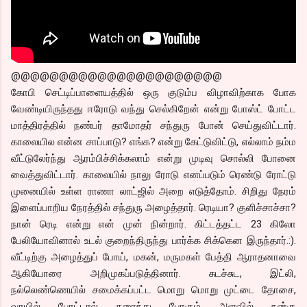
@@@@@@@@@@@@@@@@@@@@@@
கோபி செட்டிப்பாளையத்தில் ஒரு குடும்ப விழாவிற்காக போக
வேண்டியிருந்தது ஈரோடு வந்து செல்கிறேன் என்று போஸ்ட் போட்ட
மாத்திரத்தில் நண்பர் தாமோதர் சந்துரு போன் செய்துவிட்டார்.
காலையில என்ன சாப்பாடு? எங்க? என்று கேட்டுவிட்டு, எல்லாம் நம்ம
வீட்டுலேர்ந்து ஆரம்பிச்சிக்கலாம் என்று முடிவு சொல்லி போனை
வைத்துவிட்டார். காலையில் நாலு ரோடு எனப்படும் ரெண்டு ரோட்டு
முனையில் உள்ள ராணா லாட்ஜில் அறை எடுத்தோம். சிறிது நேரம்
இளைப்பாறிய நேரத்தில் சந்துரு அழைத்தார். ரெடியா? குளிச்சாச்சா?
நான் ரெடி என்று என் முன் நின்றார். கிட்டத்தட்ட 23 கிலோ
பேலியோவினால் உடல் குறைந்திருந்து பார்க்க சிக்கென இருந்தார்.:).
வீட்டிற்கு அழைத்துப் போய், மகன், மருமகள் பேத்தி ஆராதனாவை
ஆகியோரை அறிமுகப்படுத்தினார். சுடச்சுட, இட்லி,
நல்லெண்ணெயில் சமைக்கப்பட்ட மொறு மொறு முட்டை தோசை,
வாயில் போட்டால் கரைந்து போகும் அளவில் நன்கு