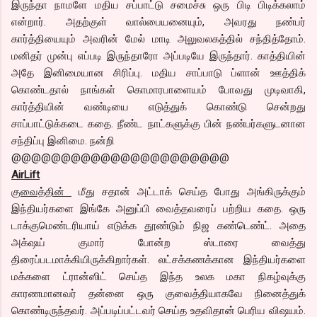
இருந்தா நாமளே மதிய சப்பாட்டு சமைச்சு ஒரு பிடி பிடிக்கலாம்
என்றார். அதற்குள் வால்பையனையும், அவரது நண்பர்
கார்த்தியையும் அவரின் மேல் மாடி அலுவலகத்தில் சந்தித்தோம்.
மனிதர் முன்பு எப்படி இருந்தாரோ அப்படியே இருந்தார். காத்தியின்
அதே இனிமையான சிரிப்பு. மதிய சாப்பாடு ப்ளான் ஊத்திக்
கொண்டதால் நாங்கள் கொமாரபாளையம் போவது முடிவாகி,
கார்த்தியின் வண்டியை எடுத்துக் கொண்டு சென்றது
சாப்பாட்டுக்கடை கதை. நீண்ட நாட்களுக்கு பின் நண்பர்களுடனான
சந்திப்பு இனிமை. நன்றி
@@@@@@@@@@@@@@@@@@@@@@
AirLift
குவைத்தின்
மீது சதான் அட்டாக் செய்த போது அங்கிருக்கும்
இந்தியர்களை இங்கே அனுப்பி வைத்தவரைப் பற்றிய கதை. ஒரு
டாக்குமெண்டரியாய் எடுக்க தூண்டும் நிஜ கண்டெண்ட். அதை
அக்‌ஷய் குமார் போன்ற ஸ்டாரை வைத்து
திரைப்படமாக்கியிருக்கிறார்கள். லட்சக்கணக்கான இந்தியர்களை
மக்களை ட்ரான்ஸிட் செய்த இந்த உலக மகா நிகழ்வுக்கு
காரணமானவர் தன்னை ஒரு குவைத்தியாகவே நினைத்துக்
கொண்டிருந்தவர். அப்படிப்பட்டவர் செய்த உதவிதான் பெரிய விஷயம்.