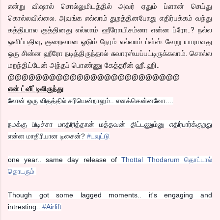
என்று விஷால் சொல்லுமிடத்தில் அவர் ஏதும் ப்ளான் செய்து
கொல்லவில்லை. அவங்க எல்லாம் துறத்தினபோது எதிர்பக்கம் வந்து
கத்தியால குத்தினது எல்லாம் ஹீரோயிசம்னா என்ன ப்ரோ..? நல்ல
ஒளிப்பதிவு, குறைவான ஓடும் நேரம் எல்லாம் ப்ள்ஸ். வேறு யாராவது
ஒரு சின்ன ஹீரோ நடித்திருந்தால் சுவாரஸ்யப்பட்டிருக்கலாம். சொல்ல
மறந்திட்டேன் அந்தப் பொண்ணு கேத்தரீன் ஹீ..ஹி..
@@@@@@@@@@@@@@@@@@@@@@@@@
என் ட்வீட்டிலிருந்து
லோன் ஒரு விதத்தில் சரியென்றாலும்.. எனக்கென்னவோ....
நமக்கு பிடிச்சா மாதிரித்தான் மத்தவன் திட்டணும்னு எதிர்பார்க்குறது
என்ன மாதிரியான டிசைன்?
‪#‎
டவுட்டு‬
one year.. same day release of
Thottal Thodarum தொட்டால்
தொடரும்
Though got some lagged moments.. it's engaging and
intresting..
‪#‎
Airlift‬