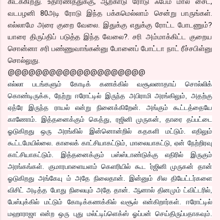
கிடக்கிறது. உதாரணத்துக்கு, ஆற்காடு ரோடு ஃபேம் மால் சைட்,
வடபழனி 80அடி ரோடு இந்த பக்கமெல்லாம் சென்று பாருங்கள்.
எல்லாமே அரை குறை வேலை. இதுக்கு எதுக்கு ரோட்ட போடணும்?
யாரை திருப்திப் படுத்த இந்த வேலை?. சரி அம்மாக்கிட்ட குறைய
சொன்னா சரி பண்ணுவாங்கன்னு போனைப் போட்டா நாட் ரீச்சபிள்னு
சொல்லுது.
@@@@@@@@@@@@@@@@@@@@
எல்லா படங்களும் கோடிக் கணக்கில் வசூலனாதாய் சொல்லிக்
கொண்டிருக்க, நேற்று ஈரோட்டில் இருந்த அபிராமி அரங்கிலும், அதற்கு
ஏத்ரே இருந்த ராயல் என்று நினைக்கிறேன். அங்கும் கூட்டத்தையே
காணோம். இத்தனைக்கும் கெத்து, ரஜினி முருகன், தாரை தப்பட்டை
ஓடுகிறது ஒரு அரங்கில் இன்னொன்றில் கதகளி மட்டும். எதிலும்
கூட்டமேயில்லை. காலைக் காட்சியாகட்டும், மாலையாகட்டு, ஏன் நேற்றிரவு
காட்சியாகட்டும். இத்தனைக்கும் பஸ்ஸ்டாண்டுக்கு எதிரில் இருகும்
அரங்கங்கள். குமாரபாளையளம் கெளரியில் கூட ர்ஜினி முருகன் தான்
ஓட
ுகிறது அங்கேயு ம் அதே நிலைதான். இன்னும் சில தியேட்டர்களை
விசிட் அடித்த போது நிலையும் அதே தான். ஆனால் தினமும் ட்விட்டரில்,
பேஸ்புக்கில் மட்டும் கோடிக்கணக்கில் வசூல் என்கிறார்கள். ஈரோட்டில்
மஹாராஜா என்ற ஒரு புது மல்ட்டிப்ளெக்ஸ் ஓப்பன் செய்திருப்பதாகவும்.