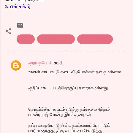
கேபிள் சங்கர்
ஈரோடு
கொத்து பரோட்டா
திரை விமர்சனம்
குரங்குபெடல்
said…
C
உங்கள் சாப்பாட்டு கடை வீடியோக்கள் நன்கு உள்ளன
o
. . .
m
குறிப்பாக . . . படத்தொகுப்பு நன்றாக உள்ளது .
m
. . .
e
n
தொடர்ச்சியாக படம் எடுத்து நம்மை படுத்தும்
பாண்டிராஜ் போன்ற இயக்குனர்கள் . .
t
s
நல்ல கதையோடு நீண்ட நாட்களாய் போராடும்
பலரில் ஒருத்தருக்கு வாய்ப்பை கொடுத்து