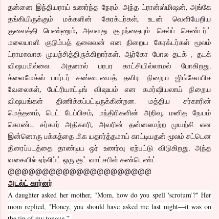
தன்னை இந்தியராய் உணர்ந்த நேரம். அந்த ட்ரான்ஸ்மிஷன், அங்கே
தங்கியிருக்கும் மக்களின் கேரக்டர்கள், உடன் வெளியேறிய
குவைத்தி பெண்ணும், அவளது குழந்தையும். செல்ப் செண்டர்ட்
மலையாளி குடும்பத் தலைவன் என நிறைய கேரக்டர்கள் மூலம்
ட்ராமாவாக முயற்சித்திருக்கிறார்கள். ஆர்கோ போல தடக் , தடக்
விஷயமில்லை. அதனால் பரபர காட்சியில்லாமல் போகிறது.
க்ளைமேக்ஸ் பார்டர் சண்டையைத் தவிர. நிறைய ஜிங்கோயிச
வேலைகள், பேட்ரியாட்டிங் விஷயம் என கமர்ஷியலாய் நிறைய
விஷயங்கள் திணிக்கப்பட்டிருக்கின்றன. மத்திய சர்காரின்
மெத்தனம், டெட் டேப்பிசம், மந்திரிகளின் அறிவு, மனித நேயம்
கொண்ட சர்கார் அதிகாரி, அவரின் தன்னலமற்ற முயற்சி என
இன்னொரு பக்கத்தை மிக யதார்த்தமாய் காட்டியதன் மூலம் சட்டென
திரைப்படத்தை தாண்டிய ஒர் உணர்வு ஏற்பட்டு விடுகிறது. அந்த
வகையில் ஏர்லிப்ட் ஒரு குட் வாட்சபிள் கண்டெண்ட்.
@@@@@@@@@@@@@@@@@@@@@
அடல்ட் கார்னர்
A daughter asked her mother, "Mom, how do you spell 'scrotum'?" Her
mom replied, "Honey, you should have asked me last night—it was on
the tip of my tongue.”