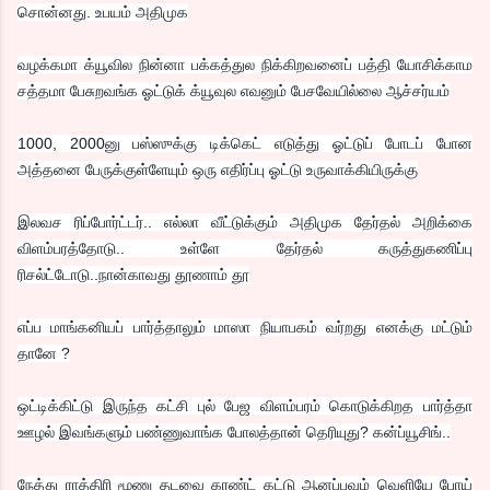
சொன்னது. உபயம் அதிமுக
வழக்கமா க்யூவில நின்னா பக்கத்துல நிக்கிறவனைப் பத்தி யோசிக்காம
சத்தமா பேசுறவங்க ஓட்டுக் க்யூவுல எவனும் பேசவேயில்லை ஆச்சர்யம்
1000, 2000னு பஸ்ஸுக்கு டிக்கெட் எடுத்து ஓட்டுப் போடப் போன
அத்தனை பேருக்குள்ளேயும் ஒரு எதிர்ப்பு ஓட்டு உருவாக்கியிருக்கு
இலவச ரிப்போர்ட்டர்.. எல்லா வீட்டுக்கும் அதிமுக தேர்தல் அறிக்கை
விளம்பரத்தோடு.. உள்ளே தேர்தல் கருத்துகணிப்பு
ரிசல்ட்டோடு..நான்காவது தூணாம் தூ
எப்ப மாங்கனியப் பார்த்தாலும் மாஸா நியாபகம் வர்றது எனக்கு மட்டும்
தானே ?
ஒட்டிக்கிட்டு இருந்த கட்சி புல் பேஜ விளம்பரம் கொடுக்கிறத பார்த்தா
ஊழல் இவங்களும் பண்ணுவாங்க போலத்தான் தெரியுது? கன்ப்யூசிங்..
நேத்து ராத்திரி மூணு தடவை கரண்ட் கட்டு ஆனப்பவும் வெளியே போய்