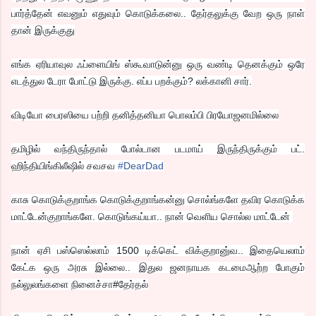
பார்த்தேன் எவனும் எதுவும் கொடுக்கலை.. தேர்தலுக்கு வேற ஒரு நாள்
தான் இருக்குது
எங்க ஏரியாவுல ஃப்ளையிங் ஸ்கூவாடுன்னு ஒரு வண்டி தெனக்கும் ஒரே
எடத்துல டேரா போட்டு இருக்கு. எப்ப பறக்கும்? லக்கானி சார்.
விடியோ பைரஸியை பற்றி தனித்தனியா பொலம்பி பிரயோஜனமில்லை
தமிழில் வந்திருந்தால் போல்டான படமாய் இருந்திருக்கும் பட்.
ஹிந்தியிங்கிலீஷில் சவசவ
‪#‎
DearDad‬
காசு கொடுக்குறாங்க கொடுக்குறாங்கன்னு சொல்ங்களே தவிர கொடுக்க
மாட்டேன்குறாங்களே. கொடுங்கய்யா.. நான் வெளிய சொல்ல மாட்டேன்
நான் ஏசி பஸ்ஸெல்லாம் 1500 டிக்கெட் விக்குறானு்வ.. இதையெலாம்
கேட்க ஒரு அரசு இல்லை.. இதுல ஜனநாயக கடமைஆற்ற போகும்
நல்லுலங்களை நினைச்சா#தேர்தல்