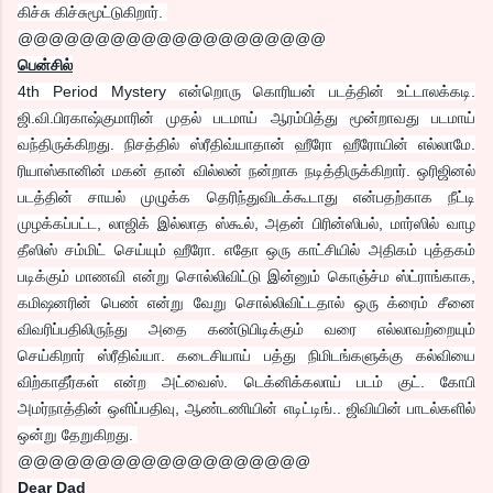
கிச்சு கிச்சுமூட்டுகிறார்.
@@@@@@@@@@@@@@@@@@@@
பென்சில்
4th Period Mystery என்றொரு கொரியன் படத்தின் உட்டாலக்கடி.
ஜி.வி.பிரகாஷ்குமாரின் முதல் படமாய் ஆரம்பித்து மூன்றாவது படமாய்
வந்திருக்கிறது. நிசத்தில் ஸ்ரீதிவ்யாதான் ஹீரோ ஹீரோயின் எல்லாமே.
ரியாஸ்கானின் மகன் தான் வில்லன் நன்றாக நடித்திருக்கிறார். ஒரிஜினல்
படத்தின் சாயல் முழுக்க தெரிந்துவிடக்கூடாது என்பதற்காக நீட்டி
முழக்கப்பட்ட, லாஜிக் இல்லாத ஸ்கூல், அதன் பிரின்ஸிபல், மார்ஸில் வாழ
தீஸிஸ் சம்மிட் செய்யும் ஹீரோ. எதோ ஒரு காட்சியில் அதிகம் புத்தகம்
படிக்கும் மாணவி என்று சொல்லிவிட்டு இன்னும் கொஞ்ச்ம ஸ்ட்ராங்காக,
கமிஷனரின் பெண் என்று வேறு சொல்லிவிட்டதால் ஒரு க்ரைம் சீனை
விவரிப்பதிலிருந்து அதை கண்டுபிடிக்கும் வரை எல்லாவற்றையும்
செய்கிறார் ஸ்ரீதிவ்யா. கடைசியாய் பத்து நிமிடங்களுக்கு கல்வியை
விற்காதீர்கள் என்ற அட்வைஸ். டெக்னிக்கலாய் படம் குட். கோபி
அமர்நாத்தின் ஒளிப்பதிவு, ஆண்டணியின் எடிட்டிங்.. ஜிவியின் பாடல்களில்
ஒன்று தேறுகிறது.
@@@@@@@@@@@@@@@@@@@
Dear Dad