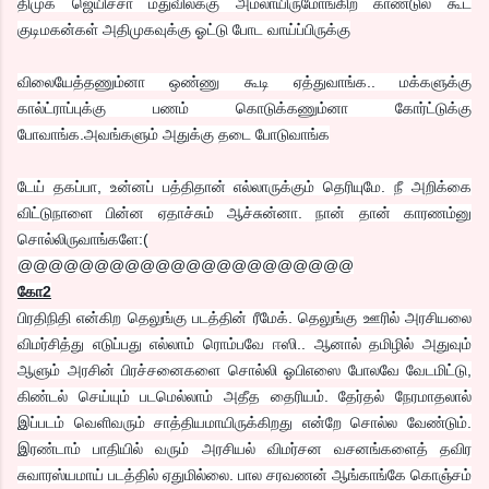
திமுக ஜெயிச்சா மதுவிலக்கு அமலாயிருமோங்கிற காண்டுல கூட
குடிமகன்கள் அதிமுகவுக்கு ஓட்டு போட வாய்ப்பிருக்கு
விலையேத்தணும்னா ஒண்ணு கூடி ஏத்துவாங்க.. மக்களுக்கு
கால்ட்ராப்புக்கு பணம் கொடுக்கணும்னா கோர்ட்டுக்கு
போவாங்க.அவங்களும் அதுக்கு தடை போடுவாங்க
டேய் தகப்பா, உன்னப் பத்திதான் எல்லாருக்கும் தெரியுமே. நீ அறிக்கை
விட்டுநாளை பின்ன ஏதாச்சும் ஆச்சுன்னா. நான் தான் காரணம்னு
சொல்லிருவாங்களே:(
@@@@@@@@@@@@@@@@@@@@@@
கோ2
பிரதிநிதி என்கிற தெலுங்கு படத்தின் ரீமேக். தெலுங்கு ஊரில் அரசியலை
விமர்சித்து எடுப்பது எல்லாம் ரொம்பவே ஈஸி.. ஆனால் தமிழில் அதுவும்
ஆளும் அரசின் பிரச்சனைகளை சொல்லி ஓபிஎஸை போலவே வேடமிட்டு,
கிண்டல் செய்யும் படமெல்லாம் அதீத தைரியம். தேர்தல் நேரமாதலால்
இப்படம் வெளிவரும் சாத்தியமாயிருக்கிறது என்றே சொல்ல வேண்டும்.
இரண்டாம் பாதியில் வரும் அரசியல் விமர்சன வசனங்களைத் தவிர
சுவாரஸ்யமாய் படத்தில் ஏதுமில்லை. பால சரவணன் ஆங்காங்கே கொஞ்சம்