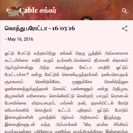
Skip to main content
Cable சங்கர்
கொத்து பரோட்டா - 16/05/16
-
May 16, 2016
ஓட்டு போட்டு வந்தாயிற்று. எங்கள் தெரு பூத்தில் அவ்வளவாக
கூட்டமில்லை. எதிர் வரும் நபர்களிடமெல்லாம் தீபாவளி ஸ்நானம்
ஆயிருச்சான்னு அந்த காலத்துல கேட்டா மாதிரி ஓட்டுப்
போட்டாச்சா? என்று கேட்டுக் கொண்டிருந்தார்கள். நண்பரொருவர்
சூசகமாய் ரெண்டுக்கோ, மூணுக்கோ ரெண்டுத்துல
ஒண்ணைத்துக்குத்தான் செலக்ட் பண்ணணும் என்று அதிமுக,
திமுகவின் வரிசையை சொல்லிவிட்டு சென்றார். யாரும் மொபைல்
பேசவில்லை. விநாயகபுரம், பார்சன் நகர், ஹாஸ்பிட்டல் ரோடு
ஏரியாக்களில் கொஞ்சம் கூட்டம். புதிதாய் ஓட்டுப் போடும்
இளைஞர்களின் முகத்தில் ஆர்வம் அதிகமாய் இருந்தது.
இளைஞிகளுடன் வந்த அம்மாக்கள் “லீவு நாள்ல சீக்கிரம்
எழுந்துருன்னா பதினோரு மணிக்கு எழுந்திருக்கிறவ இன்னைக்கு