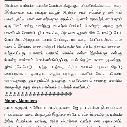
அரவிந்த் சாமியின் நடிப்பில் வெளிவந்திருக்கும் ஹிந்திங்கிலீஷ் படம். சவுத்
இந்தியனாக வட நாட்டில் வாழும் அரவிந்த் சாமி தம்பத்க்கு டீன் ஏன்
மகன், குட்டி மகள் என சந்தோஷ குடும்பம். ஆனால் அரவிந்த் சாமி தான்
ஒரு “கே” என்று உணர்ந்து டைவர்ஸ் செய்யப் போகிறார். அதை தன்
மகனிடன் சொல்லி புரிய வைக்க, அவனை ஹாஸ்டலில் கொண்டு போய்
போய் விட, அவனுடன் ட்ரைவ் செய்வதுதான் கதை. பெரிய ட்விஸ்ட் டர்ன்
எல்லாம் இல்லாத கதை. ஹிந்தி சினிமாவில் கே பற்றிய நிறைய கதைகள்
வந்துவிட்டது. அதனால் புதிதாய் சொல்ல என்ன இருக்கிறது என்பது
போன்ற எண்ணம் மோலோங்கியிருப்பது படம் நெடுக காண முடிகிறது.
இண்டர்வெலோடு முடிந்த படத்தை அப்பா பையன் உறவை நெகிழ
வைப்பதற்காக ஒன்பதாம் வகுப்பு படிக்கும் மகனின் கேர்ள் ப்ரெண்ட்
ஹாஸ்டலுக்கு குடித்துவிட்டு நுழைந்து, ஏணியெல்லாம் வைத்து மகனின்
காதலுக்கு தூது விடுவதெல்லாம் அபத்தக் களங்சியம்.
@@@@@@@@@@@@@@@@@
Money Monsters
ஜார்ஜ் க்ளூனி, ஜூலியா ராபர்ட்ஸ், நடிகை, ஜோடி பாஸ்டரின் இயக்கம் என
ஈர்ப்புக்கான எல்லா விஷயமும் இருந்ததால் போய் உட்கார்ந்தாயிற்று. டிவியில்
இந்த ஸ்டாக்கை வாங்கு, அந்த ஸ்டாக்கை வாங்கு என ரெகமெண்ட்