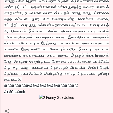
பண்ணும் ஷோ ஹோஸ்ட் செய்பவராக கூளூனி. அவர் சொன்ன ஸ்டாக்கை
வாங்க் நஷ்டப்பட்ட ஒருவன் சேனலின் உள்ளே நுழைந்து அவரை பணையக்
கைதியாக்கி, நீ சொன்ன ஸ்டாக் எப்படி நஷ்டமானது என்று பப்ளிக்காக
அந்த கம்பெனி ஓனர் பேச வேண்டுமென்ற கோரிக்கை வைக்க,
கிட்டத்தட்ட எட்டு நூறு மில்லியன் தொகையை ஆட்டையைப் போட்டு சவுத்
ஆப்பிரிக்காவில் இன்வெஸ்ட் செய்து தில்லாலங்கடியை எப்படி வெளிக்
கொணர்கிறார்கள் என்பதுதான் கதை. இம்மாதிரியான கதைகளில்
எப்பவுமே ஹீரோ யாராக இருந்தாலும் காமன் மேன் தான் விக்டிம். பல
படங்களில் இந்த மாதிரியனா கேரக்டரில் ஹீரோ இருப்பார். ஷார்ப்பான
வசனங்கள், சுவாரஸ்யமான ப்ளாட், எல்லாம் இருந்தும் க்ளைமேக்ஸுன்
போது கொஞ்சம் தெலுங்கு படம் போல சவ சவதான். ஸ்டாக் மார்க்கெட்,
அது இது என்று உட்டாலக்கடி அடித்தாலும் மீடியாவின் செய்தி வெறி,
அதற்காக எப்படியெல்லாம் இயங்குகிறது என்பது அடிநாதமாய் ஓடுவது
சுவாரஸ்யம்.
@@@@@@@@@@@@@@@@@@@@@
அடல்ட் கார்னர்