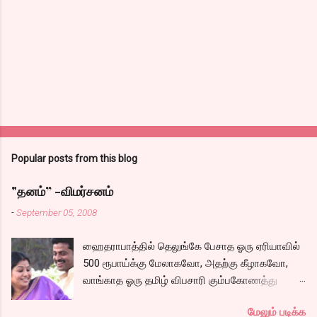
Popular posts from this blog
"தனம்” -விமர்சனம்
-
September 05, 2008
ஹைதராபாத்தில் தெலுங்கே பேசாத ஓரு ஏரியாவில்
500 ரூபாய்க்கு மேலாகவோ, அதற்கு கீழாகவோ,
வாங்காத ஓரு தமிழ் விபசாரி கும்பகோணத்து
அக்ரஹாரத்தின் வீட்டில் மருமகளாக
மேலும் படிக்க
வாழ்கைபடுகிறாள். அவளுடய வாழ்கை எப்படி