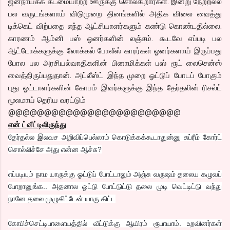
ஜனநாயகக் கடமையாற்ற ஊருக்கு சொல்கிறார்கள். இன்று நேற்றல்ல
பல வருடங்களாய் விடுமுறை தினங்களில் அதிக விலை வைத்து
டிக்கெட் விற்பதை எந்த ஆட்சியாளர்களும் கண்டு கொண்டதில்லை.
காரணம் ஆம்னி பஸ் ஓனர்களின் லஞ்சம். கூடவே எப்படி பல
ஆட்டோக்களுக்கு லோக்கல் போலீஸ் காரர்கள் ஓனர்களாய் இருப்பது
போல பல அரசியல்வாதிகளின் பினாமிக்கள் பஸ் ரூட் லைசென்ஸ்
வைத்திருப்பதுதான். அட்லீஸ்ட் இந்த முறை ஓட்டுப் போடப் போகும்
புது ஓட்டாளர்களின் கோபம் இவர்களுக்கு இந்த தேர்தலின் ரிசல்ட்
மூலமாய் தெரிய வரட்டும்
@@@@@@@@@@@@@@@@@@@@@@@@
என் ட்வீட்டிலிருந்து
தேர்தல்ல இலவச அறிவிப்பெல்லாம் கொடுக்கக்கூடாதுன்னு சுப்ரீம் கோர்ட்
சொல்லிச்சே அது என்ன ஆச்சு?
எப்படியும் நாம யாருக்கு ஓட்டுப் போட்டாலும் அஞ்சு வருஷம் தலைய கழுவப்
போறானுங்க.. அதனால ஓட்டு போட்டுட்டு தலை முடி வெட்டிட்டு வந்து
நானே தலை முழுகிட்டேன் யாரு கிட்ட
கோபிச்செட்டிபாளையத்தில் வீட்டுக்கு ஆயிரம் ரூபாயாம். உறவினர்கள்