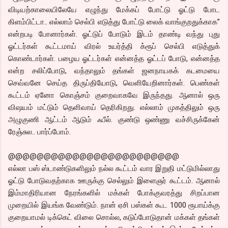
விடியற்காலையிலேயே எழுந்து மேக்கப் போட்டு ஓட்டு போட
கிளம்பிட்டா.. எல்லாம் செல்பி எடுத்து போட்டு லைக் வாங்குறதுக்காக”
என்றபடி போனார்கள். ஓட்டுப் போடும் இடம் தாண்டி வந்து புது
ஓட்டர்கள் கூட்டமாய் விரல் உயர்த்தி க்ரூப் செல்பி எடுத்துக்
கொண்டார்கள். பழைய ஓட்டர்கள் என்னத்த ஓட்டப் போடு, என்னத்த
என்ற சலிப்போடு, வந்தாலும் தங்கள் ஜனநாயகக் கடமையை
செவ்வனே செய்த திருப்தியோடு, வெளியேறினார்கள். பெண்கள்
கூட்டம் ஏனோ கொஞ்சம் குறைவாகவே இருந்தது. ஆனால் ஒரு
விஷயம் மட்டும் தெளிவாய் தெரிகிறது. எல்லாம் முகத்திலும் ஒரு
அழுகுணி ஆட்டம் ஆடும் ஃபீல். குண்டு ஒண்ணு வச்சிருக்கேன்
ரேஞ்சுல.. பார்ப்போம்.
@@@@@@@@@@@@@@@@@@@@@@@@
எல்லா பஸ் ஸ்டாண்டுகளிலும் நல்ல கூட்டம் வார இறுதி மட்டுமில்லாது
ஓட்டு போடுவதற்காக ஊருக்கு செல்லும் இளைஞர் கூட்டம். ஆனால்
இம்மாதிரியான நேரங்களில் மக்கள் போக்குவரத்து சிறப்பான
முறையில் இயங்க வேண்டும். நான் ஏசி பஸ்கள் கூட 1000 ரூபாய்க்கு
குறையாமல் டிக்கெட் விலை சொல்ல, கடுப்போடுதான் மக்கள் தங்கள்