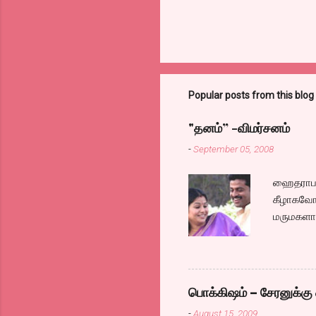
Popular posts from this blog
"தனம்” -விமர்சனம்
-
September 05, 2008
ஹைதராபாத
கீழாகவோ,
மருமகளாக
லைனை , சங
குழப்பி,
நினைத்து
க்ளைமாக
பொக்கிஷம் – சேரனுக்கு 
எப்படி ஓ
-
August 15, 2009