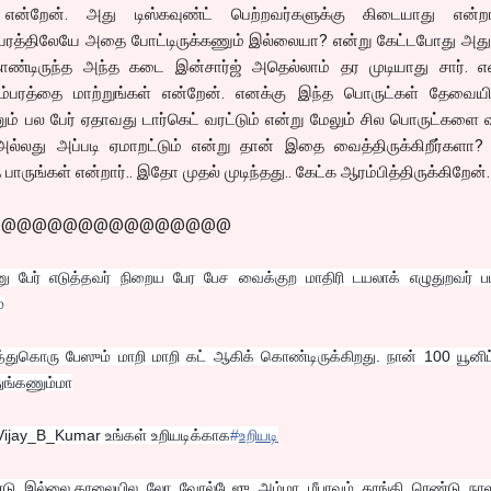
்றேன். அது டிஸ்கவுண்ட் பெற்றவர்களுக்கு கிடையாது என்றார
ம்பரத்திலேயே அதை போட்டிருக்கணும் இல்லையா? என்று கேட்டபோது அத
்டிருந்த அந்த கடை இன்சார்ஜ் அதெல்லாம் தர முடியாது சார். என்
ம்பரத்தை மாற்றுங்கள் என்றேன். எனக்கு இந்த பொருட்கள் தேவையி
 பல பேர் ஏதாவது டார்கெட் வரட்டும் என்று மேலும் சில பொருட்களை 
ல்லது அப்படி ஏமாறட்டும் என்று தான் இதை வைத்திருக்கிறீர்களா? 
 பாருங்கள் என்றார்.. இதோ முதல் முடிந்தது.. கேட்க ஆரம்பித்திருக்கிறேன்.
@@@@@@@@@@@@@@@@
ு பேர் எடுத்தவர் நிறைய பேர பேச வைக்குற மாதிரி டயலாக் எழுதுறவர் ப
்
்துகொரு பேஸும் மாறி மாறி கட் ஆகிக் கொண்டிருக்கிறது. நான் 100 யூனிட்
ுங்கணும்மா
ijay_B_Kumar உங்கள் உறியடிக்காக
‪#‎
உறியடி‬
்டு இல்லை.காலையில லோ வோல்டேஜு..அம்மா மீபாவம் தூங்கி ரெண்டு நாளா