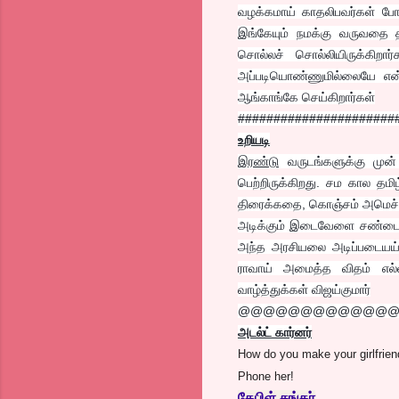
வழக்கமாய் காதலிபவர்கள் போனி
இங்கேயும் நமக்கு வருவதை த
சொல்லச் சொல்லியிருக்கிறார
அப்படியொண்ணுமில்லையே என்ற
ஆங்காங்கே செய்கிறார்கள்
######################
உறியடி
இரண்டு
வருடங்களுக்கு முன்
பெற்றிருக்கிறது. சம கால தம
திரைக்கதை, கொஞ்சம் அமெச்சூர
அடிக்கும் இடைவேளை சண்டைக் 
அந்த அரசியலை அடிப்படையய்
ராவாய் அமைத்த விதம் எல்லா
வாழ்த்துக்கள் விஜய்குமார்
@@@@@@@@@@@@
அடல்ட் கார்னர்
How do you make your girlfrien
Phone her!
கேபிள் சங்கர்