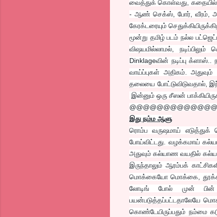
வைத்துக் கொள்வது, கதையில் 
- ஆண் செக்ஸ், போர், வீரம்,
கேரக்டரையும் செதுக்கியிருக்
மூன்று தமிழ் படம் நல்ல பட்ஜெட
விஷயமில்லாமல், நடிப்பிலும்
Dinklageவின் நடிப்பு க்ளாஸ்..
வாய்ப்புகள் அதிகம். அதுவும
தலையை போட்டுவிடுவதால், இந்த
இன்னும் ஒரு சீஸன் பாக்கியிரு
@@@@@@@@@@@@
இது நம்ம ஆளு
ரொம்ப வருஷமாய் எடுத்துக் 
போய்விட்டது. வழக்கமாய் கல்ய
அதுவும் கல்யாண வயதில் கல்யா
இருந்தாலும் ஆரம்பக் காட்சிக
மொக்கையோ மொக்கை, தூக்கம் தூக
லோடிங் போல் முன் பின் 
பயன்படுத்தப்பட்டதாலேயே மொக
கொண்டேயிருப்பதும் நம்மை கட