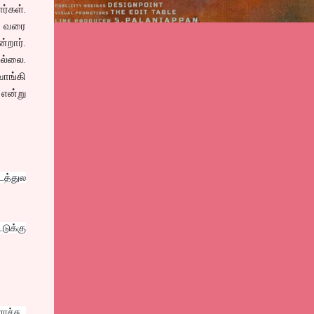
்கள்.
ு வரை
றார்.
ல்லை.
வாங்கி
என்று
டத்துல
டுக்கு
ச்சு..