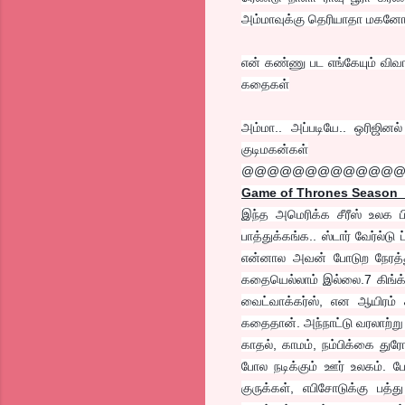
அம்மாவுக்கு தெரியாதா மகனோட
என் கண்ணு பட எங்கேயும் விவ
கதைகள்
அம்மா.. அப்படியே.. ஒரிஜினல்
குடிமகன்கள்
@@@@@@@@@@@@
Game of Thrones Season 
இந்த அமெரிக்க சீரீஸ் உலக ப
பாத்துக்கங்க.. ஸ்டார் வேர்ல்ட
என்னால அவன் போடுற நேரத்துல
கதையெல்லாம் இல்லை.7 கிங்க்
வைட்வாக்கர்ஸ், என ஆயிரம் 
கதைதான். அந்நாட்டு வரலாற்ற
காதல், காமம், நம்பிக்கை து
போல நடிக்கும் ஊர் உலகம். போ
குருக்கள், எபிசோடுக்கு பத