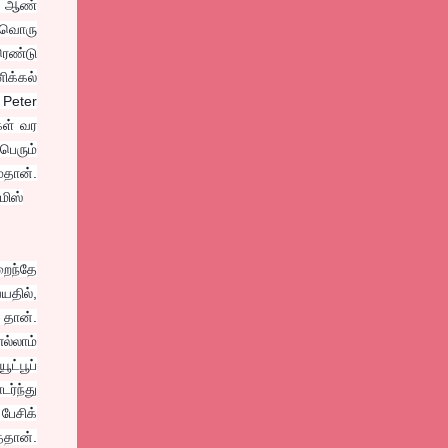
ு, ஆண்
வ்வொரு
ரெண்டு
னிக்கல்
 Peter
்கள் வர
பெரும்
்தான்.
மிஸ்
றைந்தே
யதில்,
 தான்.
ல்லாம்
ட்பூப்
்ந்து
பேசிக்
்தான்.