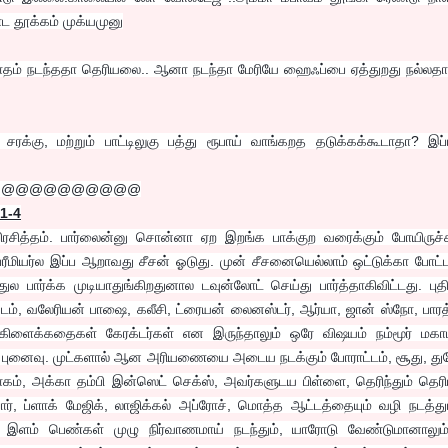
 தூக்கம் முக்யமுனு
ாதம் நடந்ததா தெரியலை.. ஆனா நடந்தா மேரியே ஹைஃப்பை ஏத்துறது நல்லதா?
 சரக்கு, மற்றும் பாட்டிலுகு பத்து ரூபாய் வாங்கறத தடுக்கக்கூடாதா? இப்ப
@@@@@@@@@@@
1-4
ிரசித்தம். பார்லைன்னு சொன்னா ஏற இறங்க பாக்குற வரைக்கும் போயிருச்
ு ப்ரீமியர்ல இப்ப ஆறாவது சீசன் ஓடுது. முன் சீசனையெல்லாம் ஒட்டுக்கா போட்ட
 பார்க்க முடியாதுங்கிறதுனால டவுன்லோட் செய்து பார்த்தாகிவிட்டது. புத
டம், வலேரியன் பாஷை, கலீசி, ட்ரையன் லைனஸ்டர், ஆர்யா, ஜான் ஸ்நோ, பாரத
கிளைக்கதைகள் கேரக்டர்கள் என இருந்தாலும் ஒரே விஷயம் நம்மூர் மகா
ு புனைவு. முட்களால் ஆன அரியணையை அடைய நடக்கும் போராட்டம், சூது, து
ரோகம், அக்கா தம்பி இன்ஸெட் செக்ஸ், அவர்களுடய பிள்ளை, தெரிந்தும் தெர
ர், ப்ளாக் மேஜிக், லாஜிக்கல் அப்ரோச், மொத்த ஆட்டத்தையும் வழி நடத்து
்து இளம் பெண்கள் முழு நிர்வாணமாய் நடந்தும், யாரோடு வேண்டுமானாலும