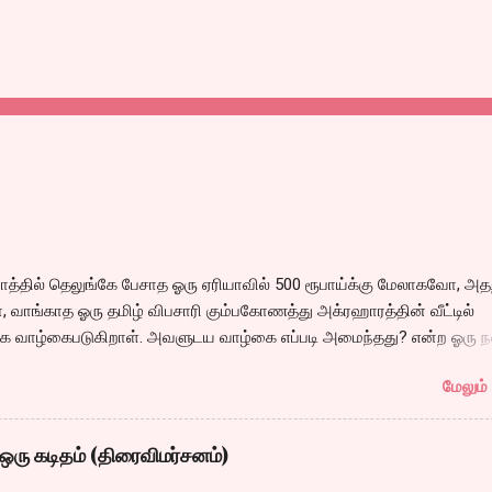
்தில் தெலுங்கே பேசாத ஓரு ஏரியாவில் 500 ரூபாய்க்கு மேலாகவோ, அதற
 வாங்காத ஓரு தமிழ் விபசாரி கும்பகோணத்து அக்ரஹாரத்தின் வீட்டில்
 வாழ்கைபடுகிறாள். அவளுடய வாழ்கை எப்படி அமைந்தது? என்ற ஓரு ந
்கீதா தன்னுடய இடுப்பை சுழற்றி, சுழற்றி நடப்பதை போல் சும்மா, சுத்தி, ச
மேலும் 
 நம்பமுடியாத திரைக்கதையால் சொதப்பி,சங்கீதாவை ஏதோ ரஜினியை போ
 பில்டப் செய்வதும், அவரும் அதற்கு ஏற்றார் போல் ரஜினி பாஷா போல
்ஸில் செய்வதும் கொஞ்சம் அல்ல ரொம்பவே ஓவர். ஓரு ஆச்சாரமான இ
ஒரு கடிதம் (திரைவிமர்சனம்)
ருவிபசாரியிடம் தன்னை இழக்கிறான் என்பதற்கே சரியான காட்சியமைப்புக