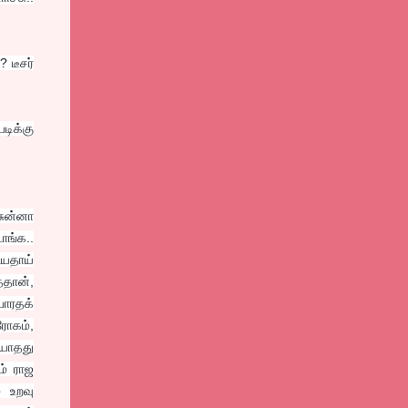
 டீசர்
டிக்கு
சுன்னா
ாங்க..
ியதாய்
்தான்,
பாரதக்
ரோகம்,
ியாதது
ம் ராஜ
் உறவு