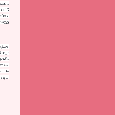
உணர்வு
விட்டு
வர்கள்
வைத்து
வனத்தை
போகும்
ஞ்சில்
சியல்,
் மிக
தரும்.