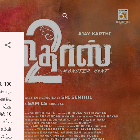
ல் 100
்வொரு
ால்டி
 பத்து
ில் 10
. உங்க
நம்பர்
 அந்த