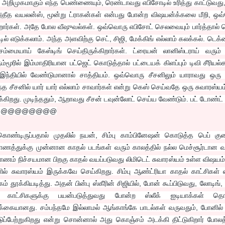
அறிமுகமாகும் எந்த பெண்ணையும், ரெண்டாவது எபிசோடில் உரித்து காட்டுவத
 அதீத வயலன்ஸ், மூன்று ட்ராகன்கள் என்பது போன்ற விஷயன்க்கலை மீறி, ஒ
கிறார்கள். அதே போல வீஷுவல்கள். ஒவ்வொரு எபிசோட் செலவையும் பார்த்தால் 
்டில் எடுக்கலாம். அந்த அளவிற்கு செட், சிஜி, மேக்கிங் எல்லாம் கலக்கல். டெக்
 செம்மையாய் கேஸ்டிங் செய்திருக்கிறார்கள். ட்ரையன் லானிஸ்டராய் வரும்
 நம்மூரில் இம்மாதிரியான பட்ஜெட் கொடுத்தால் பட்டையக் கிளப்பும் டிவி சீரியல
் இந்தியில் வேண்டுமானால் சாத்தியம். ஒவ்வொரு சீசனிலும் யாராவது ஒரு 
 சீசனில் யார் யார் எல்லாம் சாவார்கள் என்று கெஸ் செய்வதே ஒரு சுவாரஸ்யம
க்கிறது. முடிந்ததும், ஆறாவது சீசன் டவுன்லோட் செய்ய வேண்டும். பட் டோண்ட் 
@@@@@@@@@
கொண்டிருப்பதால் முதலில் நயன், சிம்பு காம்பினேஷன் கொடுத்த பெப் கு
ாணத்துக்கு முன்னான காதல் படங்கள் வரும் காலத்தில் நல்ல மெச்சூர்டான வ
ணம் நிச்சயமான பிறகு காதல் வயப்படுவது லிமிடெட் சுவாரஸ்யம் உள்ள விஷயம்
ளில் சுவாரஸ்யம் இருக்கவே செய்கிறது. சிம்பு ஆண்ட்ரியா காதல் காட்சிகள் எ
்கியடித்து. அதன் பின்பு ஸ்கீரின் சிஜியில், போன் கூப்பிடுவது, லோடிங், யூ
காட்சிகளுக்கு பயன்படுத்துவது போன்ற ஸ்லீக் ஐடியாக்கள் தொடர
்கையானது. சம்பந்தமே இல்லாமல் ஆங்காங்கே பாடல்கள் வருவதும், போனில் 
ுப்பேற்றுகிறது என்று சொன்னால் அது கொஞ்சம் அடக்கி திட்டுகிறார் போலத