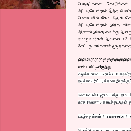
பொருட்களை கொடுங்கள் என
அப்படியென்றால் இந்த விள
மொபைலில் கேம் ஆடிக் கொண
அப்படியென்றால் இந்த விள
ஆனால் இதை வைத்து இன்னும்
ஏமாறுவார்கள் இல்லையா? அ
கேட்டது. உங்களால் முடிந்ததை
@@@@@@@@@@@@
என் ட்வீட்டிலிருந்து
வழக்கமாவே ரொம்ப பேசுறவர்ன
நடிச்சா? இப்படித்தான இருக்கும
லோ வோல்டேஜும், பத்து நிமிடத
காசு வேணா கொடுத்துடறேன்.த
வாழ்த்துக்கள் @sameerbr @V
ரெண்டு நாளா ராவு பூரா கரண