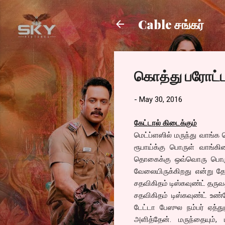
Cable சங்கர்
கொத்து பரோட்ட
-
May 30, 2016
கேட்டால் கிடைக்கும்
மெட்ப்ளஸில் மருந்து வாங்க ச
ரூபாய்க்கு பொருள் வாங்க
தொகைக்கு ஒவ்வொரு பொருட்
வேலையிருக்கிறது என்று தோன
சதவிகிதம் டிஸ்கவுண்ட் தரு
சதவிகிதம் டிஸ்கவுண்ட் உண்
டேட்டா பேஸுல நம்பர் ஏத்து
அளித்தேன். மருந்தையும்