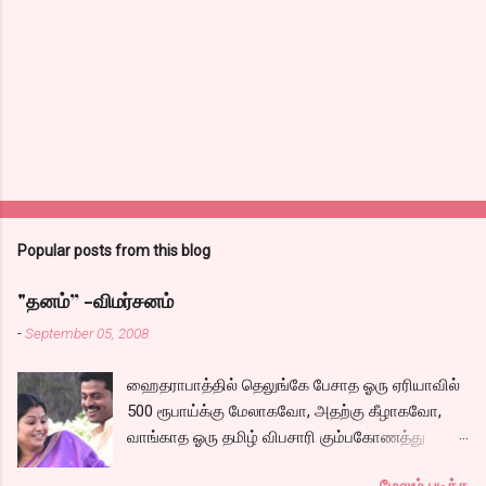
n
t
s
Popular posts from this blog
"தனம்” -விமர்சனம்
-
September 05, 2008
ஹைதராபாத்தில் தெலுங்கே பேசாத ஓரு ஏரியாவில்
500 ரூபாய்க்கு மேலாகவோ, அதற்கு கீழாகவோ,
வாங்காத ஓரு தமிழ் விபசாரி கும்பகோணத்து
அக்ரஹாரத்தின் வீட்டில் மருமகளாக
மேலும் படிக்க