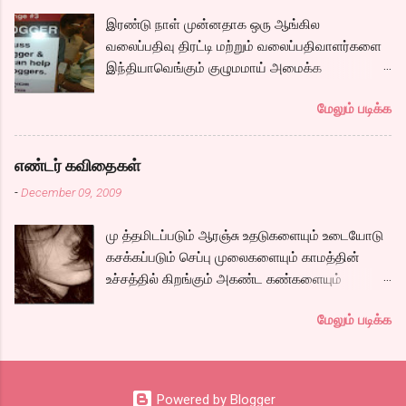
ஆறு போல ஓடுகிறது படம். பெரியதாய் கதை ஏதும்
இரண்டு நாள் முன்னதாக ஒரு ஆங்கில
நகராவிட்டாலும், ரீமாவின் அதிரடி கேரக்டரும்,
வலைப்பதிவு திரட்டி மற்றும் வலைப்பதிவாளர்களை
ஆண்ட்ரியாவின் அமைதியான கேரக்டரும்,
இந்தியாவெங்கும் குழுமமாய் அமைக்க
கார்த்தியின் அடாவடி, தடாலடி வெட்டி பேச்சு க...
முயற்சிக்கும் ஒரு நிறுவனம் சென்னையில் ஒரு
மேலும் படிக்க
பதிவர் சந்திப்புக்கு ஏற்பாடு செய்திருந்தது.
இவர்கள் வருடா வருடம் நடத்துவதுதான். இம்முறை
நிறைய தமிழ் வலைப்பூக்கள் நடத்துபவர்களும்
எண்டர் கவிதைகள்
கலந்து கொண்டோம்.
-
December 09, 2009
மு த்தமிடப்படும் ஆரஞ்சு உதடுகளையும் உடையோடு
கசக்கப்படும் செப்பு முலைகளையும் காமத்தின்
உச்சத்தில் கிறங்கும் அகண்ட கண்களையும்
நெகிழும் இடுப்பிலிருந்து உடைகள் நழுவுவதையும்,
மேலும் படிக்க
நீண்ட பயணமாய் வருடிச் செல்லும் பாம்புத்
தொடைகளையும், மார்பழுத்தி இறுக்கிடும் உன்
அணைப்பையும் வேறொருவன் ஆளப்போவதை
தாங்கமுடியாமல் சாகிறேனடி நான். கவிதை by
Powered by Blogger