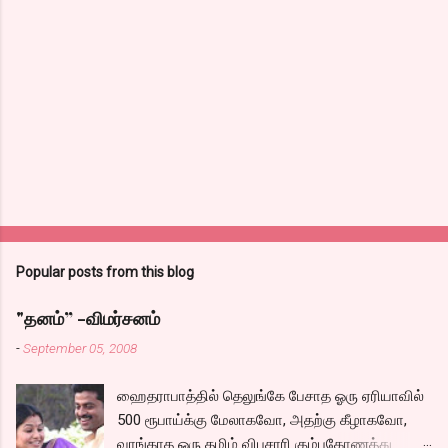
e
n
t
s
Popular posts from this blog
"தனம்” -விமர்சனம்
-
September 05, 2008
ஹைதராபாத்தில் தெலுங்கே பேசாத ஓரு ஏரியாவில்
500 ரூபாய்க்கு மேலாகவோ, அதற்கு கீழாகவோ,
வாங்காத ஓரு தமிழ் விபசாரி கும்பகோணத்து