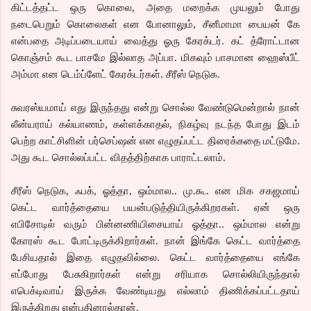
கிட்டத்தட்ட ஒரு கொலை, அதை மறைக்க முயலும் போது
நடைபெறும் கொலைகள் என போனாலும், சீனீமாமா பையன் கே
என்பதை அடிப்படையாய் வைத்து ஓரு கேரக்டர். கட் த்ரோட்டான
கொஞ்சம் கூட பாசமே இல்லாத அப்பா. மிகவும் பாசமான ஹைஸ்பீட்
அம்மா என டெம்ப்ளேட் கேரக்டர்கள். சீரீஸ் நெடுக.
சுவரஸ்யமாய் எது இருந்தது என்று சொல்ல வேண்டுமென்றால் நான்
லீன்யராய் கல்யாணம், கள்ளக்காதல், நிகழ்வு நடந்த போது இடம்
பெற்ற காட்சிளின் பர்செப்ஷன் என எழுதப்பட்ட திரைக்கதை மட்டுமே.
அது கூட சொல்லப்பட்ட விதத்திற்காக பாராட்டலாம்.
சீரீஸ் நெடுக, ஃபக், ஓத்தா, ஒம்மால.. மு.கூ. என மிக சகஜமாய்
கெட்ட வார்த்தையை பயன்படுத்தியிருக்கிறரகள். ஏன் ஒரு
எபிசோடில் வரும் பின்னணியிசையாய் ஓத்தா.. ஒம்மால என்று
கோரஸ் கூட போட்டிருக்கிறார்கள். நான் இங்கே கெட்ட வார்த்தை
பேசியதால் இதை எழுதவில்லை. கெட்ட வார்த்தையை எங்கே
எப்போது பேசுகிறார்கள் என்று சரியாக சொல்லியிருந்தால்
எபெக்டிவாய் இருக்க வேண்டியது எல்லாம் திணிக்கப்பட்டதாய்
இருக்கிறது என்பதினால்தான்.