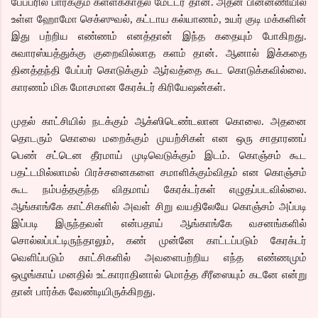
பேப்பரில் பார்க்கும் கள்ளக்காதல் மேட்டர் தான். அதன் பின்னணியில்
உள்ள ஹோமோ செக்ஸுவல், கட்டாய கல்யாணம், உயர் குடி மக்களின்
இது பற்றிய எண்ணம் எனத்தான் இந்த கதையும் போகிறது.
சுவாரஸ்யத்துக்கு குறைவில்லாத களம் தான். ஆனால் இக்கதை
தினத்தந்தி பேப்பர் கொடுக்கும் ஆர்வத்தை கூட கொடுக்கவில்லை.
காரணம் மிக மோசமான கேரக்டர் கிரியேஷன்கள்.
முதல் காட்சியில் நடக்கும் ஆக்ஸிடெண்டலான கொலை. அதனை
தொடரும் கொலை மறைக்கும் முயற்சிகள் என ஒரு சாதாரணப்
பெண் சட்டென தீரமாய் முடிவெடுக்கும் இடம். கொஞ்சம் கூட
பதட்டமில்லாமல் பிரச்சனைகளை சமாளிக்கும்விதம் என கொஞ்சம்
கூட நம்பத்தகுந்த விதமாய் கேரக்டர்கள் எழுதப்படவில்லை.
ஆங்காங்கே காட்சிகளில் அவள் சிறு வயதிலேயே கொஞ்சம் அப்படி
இப்படி இருந்தவள் என்பதாய் ஆங்காங்கே வசனங்களில்
சொல்லப்பட்டிருந்தாலும், கண் முன்னே காட்டப்படும் கேரக்டர்
வெளிப்படும் காட்சிகளில் அவளைபற்றிய எந்த எண்ணமும்
ஒழுங்காய் மனதில் உட்காராதினால் மொத்த சீரீஸையும் கடனே என்று
தான் பார்க்க வேண்டியிருக்கிறது.