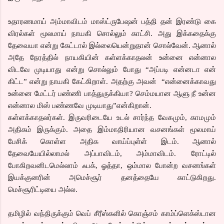
உதாரணமாய் அம்மாவிடம் மாஸ்ட்ருபேஷன் பத்தி தன் இரண்டு கை
விரல்கள் மூலமாய் நாயகி சொல்லும் காட்சி. அது இக்கதைக்கு
தேவையா என்று கேட்டால் இல்லையென்றுதான் சொல்வேன். ஆனால்
அதே நேரத்தில் நாயகியின் கள்ளக்காதலன் உன்னை என்னால
விடவே முடியாது என்று சொல்லும் போது “அப்படி என்னடா என்
கிட்ட” என்று நாயகி கேட்கிறாள். அதற்கு அவன் “என்னைக்காவது
உன்னை மேட்டர் பண்ணி பாத்துருக்கியா? செம்மயான ஆளு நீ உன்ன
என்னால மிஸ் பண்ணவே முடியாது”என்கிறான்.
கள்ளக்காதலர்கள். இருவரிடையே உடல் சார்ந்த வேகமும், காமமும்
அதிகம் இருக்கும். அதை இம்மாதிரியான வசனங்கள் மூலமாய்
பேசிக் கொள்ள அதிக வாய்ப்புள்ள் இடம். ஆனால்
தேவையேயில்லாமல் அப்பாவிடம், அம்மாவிடம். ரோட்டில்
போகிறவனிடமெல்லாம் ஃபக், ஓத்தா, ஒம்மால போன்ற வசனங்கள்
இயக்குனரின் அமெச்சூர் தனத்தையே காட்டுகிறது.
மெச்சூரிட்டியை அல்ல.
தமிழில் வந்திருக்கும் வெப் சீரீஸ்களில் கொஞ்சம் காம்ப்ளெக்ஸ்டான