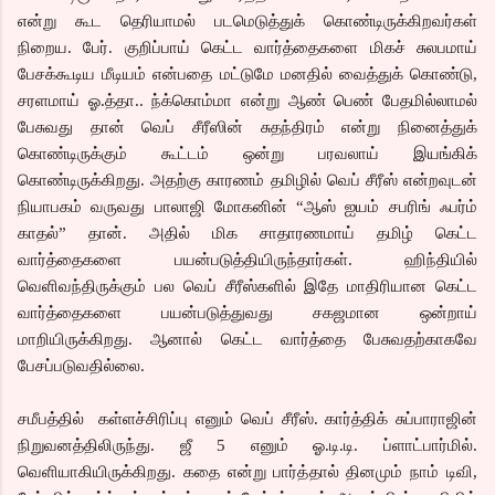
என்று கூட தெரியாமல் படமெடுத்துக் கொண்டிருக்கிறவர்கள்
நிறைய. பேர். குறிப்பாய் கெட்ட வார்த்தைகளை மிகச் சுலபமாய்
பேசக்கூடிய மீடியம் என்பதை மட்டுமே மனதில் வைத்துக் கொண்டு,
சரளமாய் ஓ.த்தா.. ந்க்கொம்மா என்று ஆண் பெண் பேதமில்லாமல்
பேசுவது தான் வெப் சீரீஸின் சுதந்திரம் என்று நினைத்துக்
கொண்டிருக்கும் கூட்டம் ஒன்று பரவலாய் இயங்கிக்
கொண்டிருக்கிறது. அதற்கு காரணம் தமிழில் வெப் சீரீஸ் என்றவுடன்
நியாபகம் வருவது பாலாஜி மோகனின் “ஆஸ் ஐயம் சபரிங் ஃபர்ம்
காதல்” தான். அதில் மிக சாதாரணமாய் தமிழ் கெட்ட
வார்த்தைகளை பயன்படுத்தியிருந்தார்கள். ஹிந்தியில்
வெளிவந்திருக்கும் பல வெப் சீரீஸ்களில் இதே மாதிரியான கெட்ட
வார்த்தைகளை பயன்படுத்துவது சகஜமான ஒன்றாய்
மாறியிருக்கிறது. ஆனால் கெட்ட வார்த்தை பேசுவதற்காகவே
பேசப்படுவதில்லை.
சமீபத்தில் கள்ளச்சிரிப்பு எனும் வெப் சீரீஸ். கார்த்திக் சுப்பாராஜின்
நிறுவனத்திலிருந்து. ஜீ 5 எனும் ஓ.டி.டி. ப்ளாட்பார்மில்.
வெளியாகியிருக்கிறது. கதை என்று பார்த்தால் தினமும் நாம் டிவி,