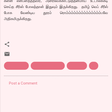
களன் என்பதைத்தவிர, அரைவேக்காட்டுத்தனமாய் உட்டாலக்கடி
செய்த சீரிஸ் போலத்தான் இதுவும் இருக்கிறது. தமிழ் வெப் சீரீஸ்
போக வேண்டிய தூரம் ரொம்ம்ம்ம்ம்ம்ம்ம்ம்ம்ம்ம்ம்ம்பவே
அதிகமிருக்கிறது.
கள்ளச்சிரிப்பு
கார்த்திக் சுப்பாராஜ்
வெப் சீரீஸ்
ஜீ5
Post a Comment
C
o
m
m