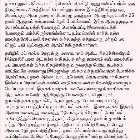
நம்ம பலூன் அக்கா, வாட்டர்மெலன், ரெண்டு மூணு டிவி ஸ்டார்ஸ். ஒரு
திருநங்கை, அகத்தியன் பொண்ணு, மீனவ இனத்திலேர்ந்து ஒரு
பெண், ஒரு அரை குறை சாமியார்னு ஒருத்தன். அவனுக்கு வயசே 25
தான் ஆகுதாம் கல்யாணம் ஆகி 3 பசங்களாம். இந்த ஆளு யூடியூபுல
பொண்டாட்டி பத்தி பேசுனதும் பொண்டாட்டி இவனைப் பத்தி
பேசுனதும் பார்த்திருந்தாங்க்ன்னா.. நம்ம ப்ரவீன் காந்த். நல்ல
காலத்துலேயே டிவி சேனல்ல அந்த கத்து கத்துவாரு. மற்றும் பல
விஜய் டிவி ஆட்களுடன் ஆரம்பித்திருக்கிறார்கள்.
தமிழில் மட்டுமல்ல தெலுங்கு, மலையாளம் ஆகிய நிகழ்ச்சிகளிலும்
இம்மாதிரியான ஆட்களே அதிகம். அதற்கு காரணம் சமீப காலத்தில்
பல பிரபலங்கள் இந்த நிகழ்ச்சிக்கு வருவதற்கு பெரிய தயக்கம்
காட்டுவதே. தங்கள்து இமேஜுக்கு பங்கம் வந்துவிடுவதால் யோசிக்க
ஆரம்பிக்க, பலூன் அக்கா, வாட்டர்மெலன், அந்த சாமியார் போன்ற
இன்ஸ்டா பிரபலங்கள் கண்டெண்டுக்காக என்ன வேண்டுமானாலும்
செய்ய தயாராய் இருக்கிறவர்கள். எனவே தங்களது நிகச்சிக்கான
ஆடியன்ஸை வேறிடத்திலிருந்து கொண்டு வர விஜய் டிவி
முயன்றிருக்கிறது என்றே தோன்றுகிறது. போன வாரம் விஜே
பார்வதியை பாத்திகட்டி முடி வெட்டிக் கொண்ட இளைஞர்கள் இருவர்
அவரை வளைத்து வளைத்து அசோக்நகர் க்ரேஸ் புட் கோர்ட்டில்
படமெடுத்துக் கொண்டிருந்தனர். அதில் ஒருவர் நண்பர் தமனிடம்
வந்து அவர் நடித்த படத்தைப் பற்றி பாரட்டிவிட்டு போகும் போது
அவரை அறிமுகப்படுத்தினார். தான் பிக் பாஸ் போவது குறித்து
படப்பிடிப்பாக பேசினார். போகும் போது நீங்க? என்று விசாரித்தார்.