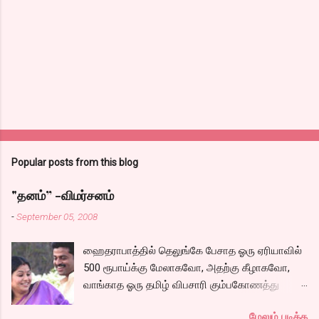
n
t
s
Popular posts from this blog
"தனம்” -விமர்சனம்
-
September 05, 2008
ஹைதராபாத்தில் தெலுங்கே பேசாத ஓரு ஏரியாவில்
500 ரூபாய்க்கு மேலாகவோ, அதற்கு கீழாகவோ,
வாங்காத ஓரு தமிழ் விபசாரி கும்பகோணத்து
அக்ரஹாரத்தின் வீட்டில் மருமகளாக
மேலும் படிக்க