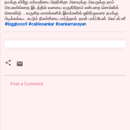
நமக்கு விஜே பார்வதியை தெரிகிறா அளவுக்கு அவருக்கு நாம்
பிரபலமில்லாத இடத்தில் வளைய வருகிறோம் என்பதை சொல்லிக்
கொண்டு. .. வருகிற வாரங்களில் இவர்களில் ஒரிரிருவரை நமக்கு
பிடிக்கக்கூட கூடும் நிகச்சியை பார்த்தால். நான் பார்ப்பேன். லெட்ஸ் ஸீ
#biggboss9
#cablesankar
#sankarnarayan
Post a Comment
C
o
m
m
e