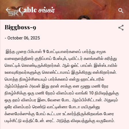
Skip to main content
Cable சங்கர்
Biggboss-9
-
October 06, 2025
இந்த முறை பிக்பாஸ் 9 போட்டியாளர்களைப் பார்த்து சமூக
வலைதளத்தினர் குறிப்பாய் பேஸ்புக், டிவிட்டர் களங்களில் கரித்து
கொட்டிக் கொண்டிருக்கிறார்கள். ஆல் ஓல்ட் பாய்ஸ்.
இன்ஸ்டாவில்
உலாவுகிறவர்களுக்கு கொண்ட்டாமாய் இருக்கிறது என்கிறார்கள்.
மொத்த நிகழ்ச்சியையும் பார்க்கலாம் என்று ஹாட்ஸ்டாரில்
ஆர்ம்பித்தால் அவன் இது தான் சாக்கு என மூணு மணி நேர
நிகழ்ச்சிக்கு ஒரு மணி நேரம் விளம்பரம் வாங்கி 10 நிமிஷத்துக்கு
ஒரு தரம் விளம்பர இடைவேளை போட ஆரம்பிச்சிட்டான். அதுவும்
ஒரே விளம்பரம் ரெண்டு வாட்டின்னா போடா மயிருன்னு
க்ளைமேக்ஸுக்கு போய் கூட்டமா உட்கார்ந்திருக்கிறவங்க பேரை
படிச்சிட்டு வந்திட்டேன். ரைட். அடுத்த விஷயத்துக்கு வருவோம்.