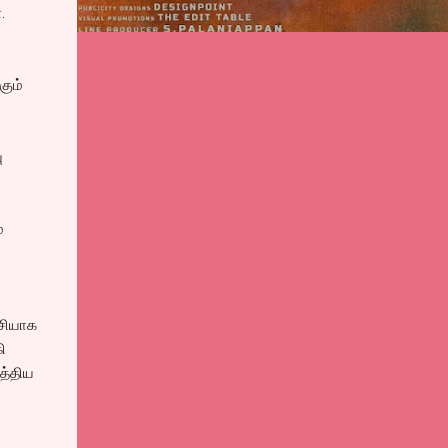
.
கும்
ு
்
்சியாக
ி
த்திய