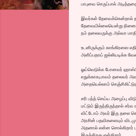
பாபுவை செருப்பால் அடித்ததை 
இவர்கள் தேவைக்கென்றால் 
தேவையில்லையென்று நினைத்த
நம் தலைவருக்கு அல்வா மாதி
உடனிருக்கும் காங்கிரஸை எத
அளிப்பதாய் ஜல்லியடிக்க வேண்
ஓய்வெடுக்க போனவர் ஹாஸ்பி
எதுக்காக,பாவம் தலைவர் அவ
அதையெல்லாம் செஞ்சிகிட்டுத
சரி பந்த் செய்ய அழைப்பு வி
மட்டும் இருந்திருந்தால் சர
விட்டோம் அவர் இரு தலை கொள
அரசின் பதவிகளையும் விடமுட
அதனால் என்ன சொல்கிறார் பந்
இருக்கிறது என்கிறார்.