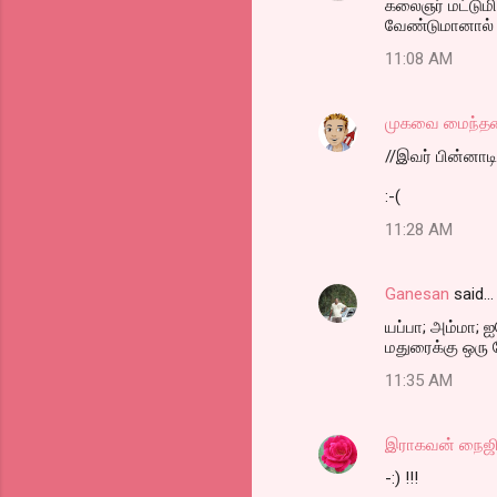
கலைஞர் மட்டுமில
வேண்டுமானால் ச
11:08 AM
முகவை மைந்தன
//இவர் பின்னாட
:-(
11:28 AM
Ganesan
said…
யப்பா; அம்மா; 
மதுரைக்கு ஒரு
11:35 AM
இராகவன் நைஜி
-:) !!!