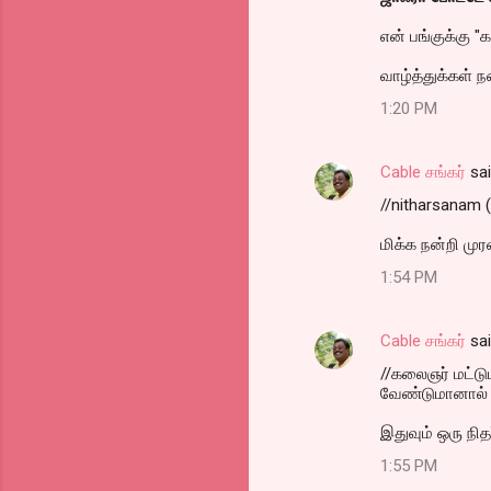
என் பங்குக்கு "
வாழ்த்துக்கள் 
1:20 PM
Cable சங்கர்
sa
//nitharsanam (k
மிக்க நன்றி முர
1:54 PM
Cable சங்கர்
sa
//கலைஞர் மட்டும
வேண்டுமானால் ச
இதுவும் ஒரு ந
1:55 PM