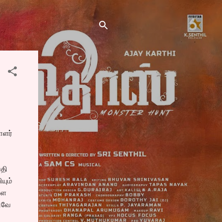
ாளர்
்தி
யும்
ளை
டவே