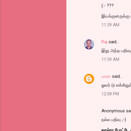
(:- ???
இயக்குனருக்கு ப
11:39 AM
Raj
said…
இது அந்த பதிவுக்க
11:59 AM
பாலா
said…
ஓவர் டு லக்கிலுக்
12:08 PM
Anonymous sa
நல்ல பதிவு ;-)
ஜால்ரா போட்டே ச