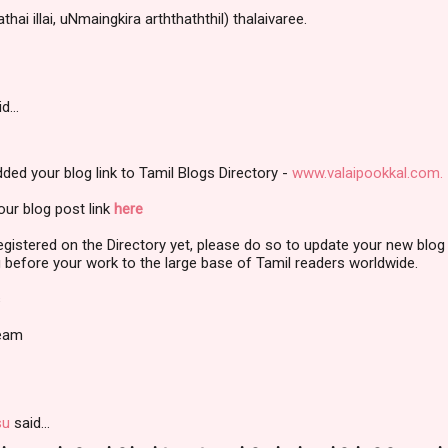
hai illai, uNmaingkira arththaththil) thalaivaree.
id…
ded your blog link to Tamil Blogs Directory -
www.valaipookkal.com.
ur blog post link
here
registered on the Directory yet, please do so to update your new blog
 before your work to the large base of Tamil readers worldwide.
s
Team
su
said…