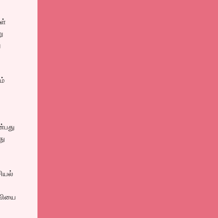
ள்
ு
ு
ம்
ன்பது
து
ியல்
தவியை