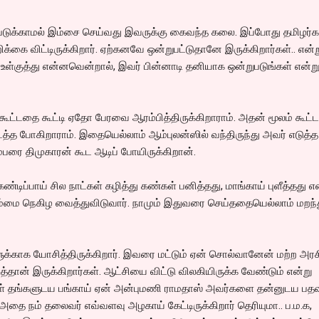
ம் படுக்காமல் இம்சை செய்வது இவருக்கு கைவந்த கலை. இப்போது தமிழர்க
க்கை விட்டிருக்கிறார். ஏற்கனவே ஒன்றுபட்டுதானே இருக்கிறார்கள்.. என்ற
 உள்குத்து என்னவென்றால், இவர் பின்னாடி தனியாக ஒன்றுபடுங்கள் என்ற
ூட்டதை கூட்டி ஏதோ பேரவை ஆரம்பித்திருக்கிறாராம். அதன் மூலம் கூட்ட
்த போகிறாராம். இதையெல்லாம் ஆம்புலன்ஸில் வந்திருந்து அவர் எடுத்த
்பரை திமுகாரன் கூட ஆடிப் போயிருக்கிறான்.
ிப்பாய் சில நாட்கள் கழித்து கண்கள் பனித்தது, மாங்காய் புளீத்தது எ
மை நெகிழ வைத்துவிடுவார். நாமும் இதுவரை செய்ததையெல்லாம் மறந்
ுக்காக யோசித்திருக்கிறார். இவரை மட்டும் ஏன் சொல்வானேன் மற்ற அரச
த்தான் இருக்கிறார்கள். ஆட்சியை விட்டு விலகியிருக்க வேண்டும் என்று
்கள் தங்களுடய பங்காய் ஏன் அன்புமணி ராமதாஸ் அவர்களை தன்னுடய ப
தை நம் தலைவர் எவ்வளவு அழகாய் கேட்டிருக்கிறார் தெரியுமா.. ப.ம.க,