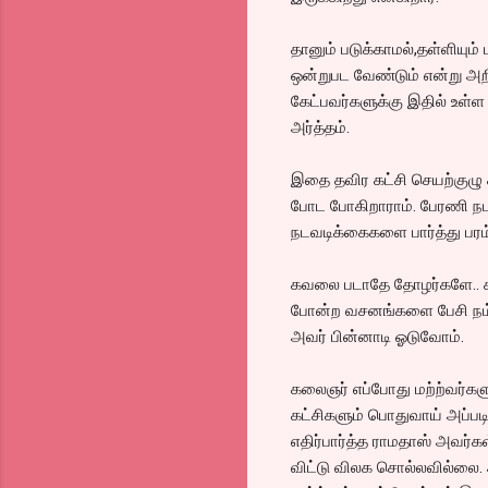
தானும் படுக்காமல்,தள்ளியு
ஒன்றுபட வேண்டும் என்று அறி
கேட்பவர்களுக்கு இதில் உள்ள
அர்த்தம்.
இதை தவிர கட்சி செயற்குழு க
போட போகிறாராம். பேரணி நடத
நடவடிக்கைகளை பார்த்து பரம
கவலை படாதே தோழர்களே.. கண்ட
போன்ற வசனங்களை பேசி நம்
அவர் பின்னாடி ஓடுவோம்.
கலைஞர் எப்போது மற்ற்வர்கள
கட்சிகளும் பொதுவாய் அப்படி
எதிர்பார்த்த ராமதாஸ் அவர
விட்டு விலக சொல்லவில்லை. அ