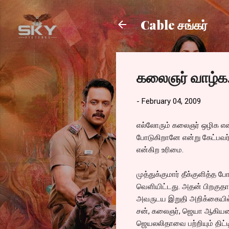
Cable சங்கர்
கலைஞர் வாழ்க.
-
February 04, 2009
எல்லோரும் கலைஞர் ஒழிக என
போடுகிறானே என்று கேட்பவர
என்கிற உரிமை.
முத்துக்குமார் தீக்குளித்த
வெளியிட்டது. அதன் பிறகுதா
அவருடய இறுதி அறிக்கையில் 
சன், கலைஞர், ஜெயா ஆகியவை
ஜெயலலிதாவை பற்றியும் திட்ட