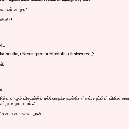
கலைஞர் வாழ்க.."
நண்பரே!
id…
athai illai, uNmaingkira arththaththil) thalaivaree.//
ளி.
id…
ில்லை ஈழம் விசயத்தில் எல்லோருமே நடிக்கிறார்கள். நடிப்பின் விகிதாசார
ற்று மாறுபடலாம்.//
ிதர்சனமான உண்மைதான்.