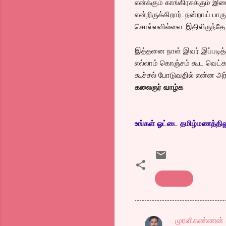
என்க்கும் காங்கிரசுக்கும்
என்றிருக்கிறார். நன்றாய் பா
சொல்லவில்லை. இதிலிருந்தே
இத்தனை நாள் இவர் இப்படித்
எல்லாம் கொஞ்சம் கூட வெட்க
கூச்சல் போடுவதில் என்ன 
கலைஞர் வாழ்க
உங்கள் ஓட்டை தமிழ்மணத்திலும்
kalaingar
முரளிகண்ணன்
C