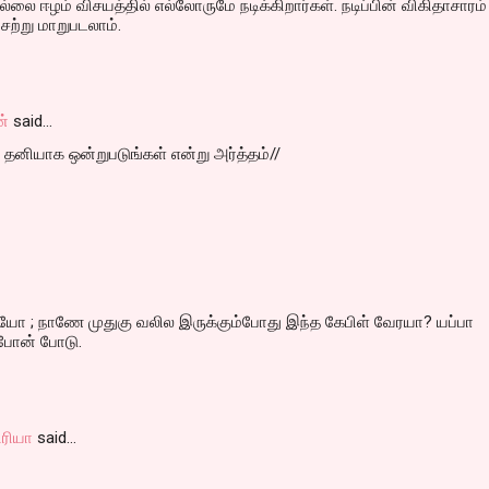
்லை ஈழம் விசயத்தில் எல்லோருமே நடிக்கிறார்கள். நடிப்பின் விகிதாசாரம்
ற்று மாறுபடலாம்.
்
said…
ி தனியாக ஒன்றுபடுங்கள் என்று அர்த்தம்//
ஐயோ ; நாணே முதுகு வலில இருக்கும்போது இந்த கேபிள் வேரயா? யப்பா
 போன் போடு.
ரியா
said…