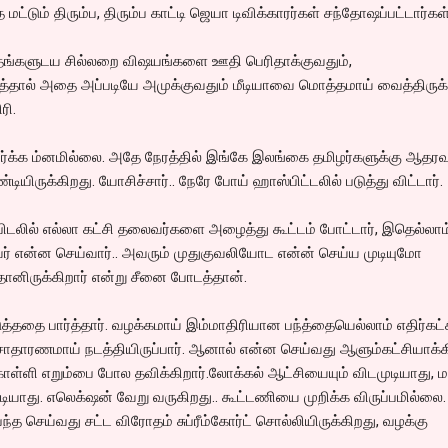
மட்டும் திரும்ப, திரும்ப காட்டி ஜெயா டிவிக்காரர்கள் சந்தோஷப்பட்டார்கள்
தங்களுடய சில்லறை விஷயங்களை ஊதி பெரிதாக்குவதும்,
ால் அதை அப்படியே அமுக்குவதும் மீடியாவை மொத்தமாய் வைத்திருக்
ரி.
ிர்க்க ம்னமில்லை. அதே நேரத்தில் இங்கே இலங்கை தமிழர்களுக்கு ஆதரவ
டியிருக்கிறது. யோசிச்சார்.. நேரே போய் ஹாஸ்பிட்டலில் படுத்து விட்டார்.
டலில் எல்லா கட்சி தலைவர்களை அழைத்து கூட்டம் போட்டார், இதெல்லாம
ர் என்ன செய்வார்.. அவரும் முதுகுவலியோட என்ன் செய்ய முடியுமோ
ானிருக்கிறார் என்று சீனை போடத்தான்.
டுத்ததை பார்த்தார். வழக்கமாய் இம்மாதிரியான பந்த்தையெல்லாம் எதிர்கட
்வ சாதாரணமாய் நடத்தியிருப்பார். ஆனால் என்ன செய்வது ஆளும்கட்சியாக்க
்ளி எறும்பை போல தவிக்கிறார்.லோக்கல் ஆட்சியையும் விடமுடியாது, ம
ியாது. எலெக்‌ஷன் வேறு வருகிறது.. கூட்டணியை முறிக்க விருப்பமில்லை.
த செய்வது சட்ட விரோதம் சுப்ரீம்கோர்ட் சொல்லியிருக்கிறது, வழக்கு