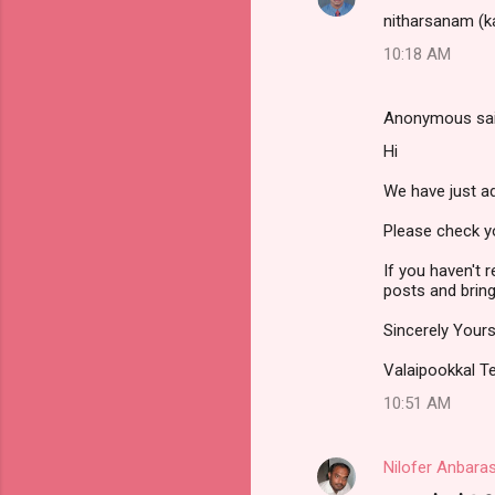
nitharsanam (kat
o
10:18 AM
m
m
Anonymous sa
e
Hi
n
t
We have just ad
s
Please check yo
If you haven't 
posts and bring
Sincerely Your
Valaipookkal 
10:51 AM
Nilofer Anbara