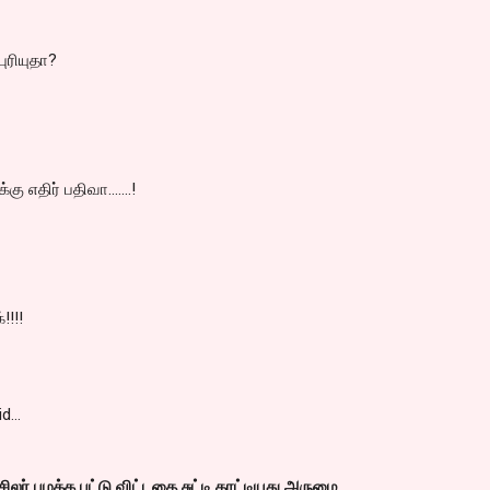
ுரியுதா?
ு எதிர் பதிவா.......!
!!!!
id…
ிலர் பழக்க பட்டு விட்டதை சுட்டி காட்டியது அருமை.