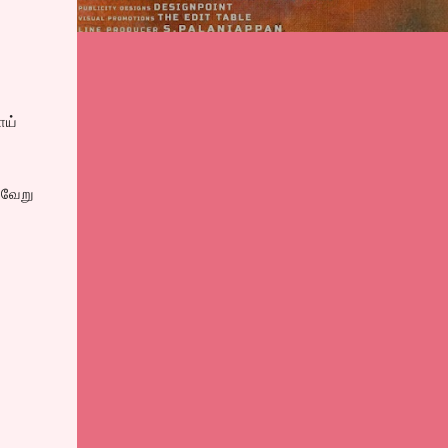
ாய்
 வேறு