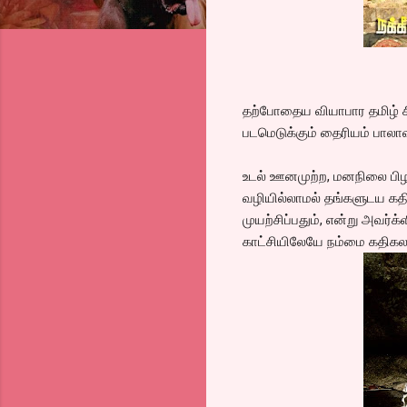
தற்போதைய வியாபார தமிழ் ச
படமெடுக்கும் தைரியம் பாலாவ
உடல் ஊனமுற்ற, மனநிலை பிழ
வழியில்லாமல் தங்களுடய கதி
முயற்சிப்பதும், என்று அவர
காட்சியிலேயே நம்மை கதிகலங