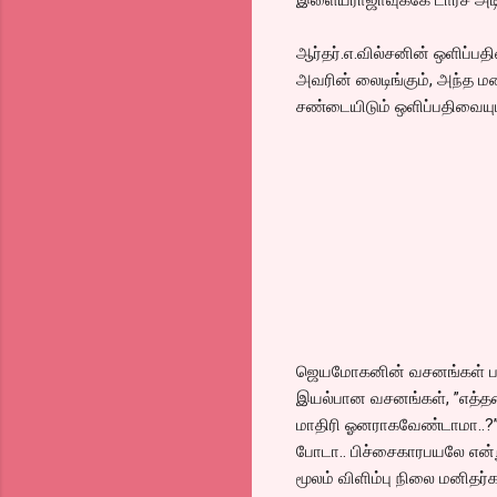
ஆர்தர்.எ.வில்சனின் ஒளிப்பத
அவரின் லைடிங்கும், அந்த ம
சண்டையிடும் ஒளிப்பதிவையும
ஜெயமோகனின் வசனங்கள் பல இ
இயல்பான வசனங்கள், ”எத்தனை
மாதிரி ஓனராகவேண்டாமா..?
போடா.. பிச்சைகாரபயலே என்று
மூலம் விளிம்பு நிலை மனிதர்