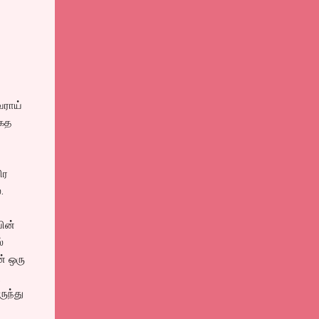
வராய்
ாகத
ிர
.
யின்
்
ன் ஒரு
ு
ுந்து