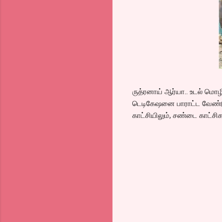
ருத்ரனாய் ஆர்யா.. உடல் ம
டெடிகேஷனை பாராட்ட வேண்டும்.
காட்சியிலும், சண்டை காட்ச