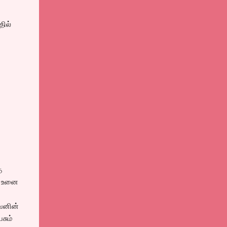
தில்
த
கி உனை
ுவனின்
சும்