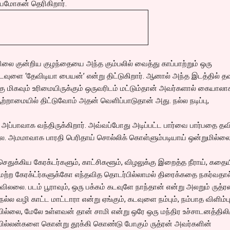
யமோகன் தெரிகிறார்.
ிலை குன்றிய குழந்தையை அந்த கும்பலில் வைத்து காப்பாற்றும் ஒரு
கடவுளை ‘தேவிடியா பையன்’ என்று திட்டுகிறார். ஆனால் அந்த இடத்தில் த
ு மிகவும் உரிமையிருக்கும் ஒருவரிடம் மட்டும்தான் அவர்களால் கையால
ற்றாமையில் திட்டுவோம் அதன் வெளிப்பாடுதான் அது. நல்ல நடிப்பு,
அப்பாவாக வந்திருக்கிறார். அவ்வப்போது அடிப்பட்ட பார்வை பார்பதை தவ
்லை. அமமாவாக பாரதி பெரிதாய் சொல்லிக் கொள்ளும்படியாய் ஒன்றுமில்லை
செதுக்கிய கேரக்டர்களும், காட்சிகளூம், விழலுக்கு இறைத்த நீராய், கதை
ற்ற கேரக்ட்ர்களுக்கோ எந்தவித தொடர்பில்லாமல் திரைக்கதை நகர்வதால
விலலை. படம் பூராவும், ஒரு பக்கம் கடவுளே நாந்தான் என்று அலறும் ருத்ர
ு நல்ல வழி காட்ட மாட்டாரா என்று ஏங்கும், கடவுளை நம்பும், நம்பாத விளிம்ப
ில்லை, மேலே உள்ளவன் தான் சாமி என்று ஒரே ஒரு மந்திர உச்சாடனத்திலிர
், வில்லன்களை கொன்று தூக்கி கொண்டு போகும் ருத்ரன் அவர்களின்