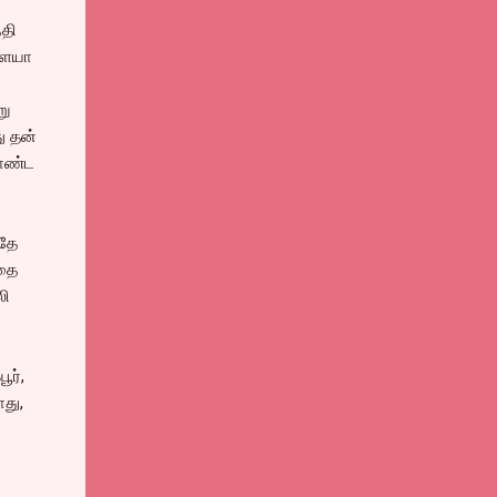
்தி
்ளையா
று
ு தன்
கொண்ட
அதே
அதை
லி
ூர்,
து,