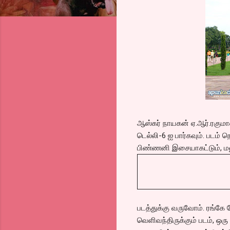
ஆஸ்கர் நாயகன் ஏ.ஆர்.ரகும
டெல்லி-6 ஐ பார்கவும். படம் 
பிண்ணனி இசையாகட்டும், மனு
படத்துக்கு வருவோம். ரங்கே 
வெளிவந்திருக்கும் படம், ஒரு