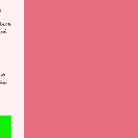
ு
ல்லாத
யும்
டன்
த்து