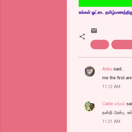
உங்கள் ஓட்டை தமிழ்மணத்திலும்
Delhi-6
Hindi fil
Anbu
said…
C
me the first an
o
11:12 AM
m
m
Cable சங்கர்
sa
e
நன்றி அன்பு.. உ
n
t
11:21 AM
s