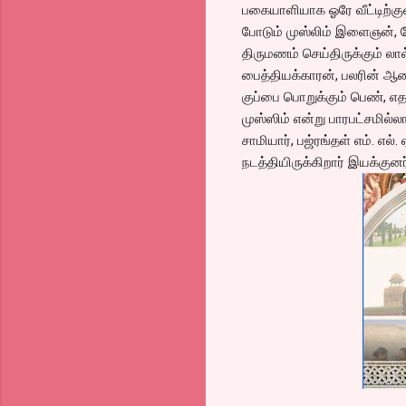
பகையாளியாக ஓரே வீட்டிற்குள
போடும் முஸ்லிம் இளைஞன், க
திருமணம் செய்திருக்கும் ல
பைத்தியக்காரன், பலரின் ஆச
குப்பை பொறுக்கும் பெண், எதற
முஸ்ஸிம் என்று பாரபட்சமில்
சாமியார், பஜ்ரங்தள் எம். எ
நடத்தியிருக்கிறார் இயக்குனர