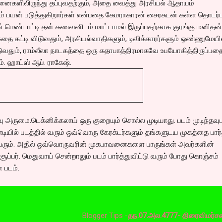
சனைகளிலிருந்து தப்புவதற்கும், அதை வைத்து அரசியல் ஆதாயம்
ாம் பயன் படுத்துகிறார்கள் என்பதை கேமராகாரன் சைரசுடன் கள்ள தொடர்ப
 பெண்டாட்டி தன் கணவனிடம் மாட்டாமல் இருப்பதற்காக குரங்கு மனிதன்
ை கட்டி விடுவதும், அரசியல்வாதிகளும், டிவிக்காரர்களும் ஒண்ணுமேயி
வதும், ராம்லீலா நாடகத்தை ஒரு கதாபாத்திரமாகவே உபயோகித்திருப்பதை
். ஹாட்ஸ் ஆப். ராகேஷ்.
ு அருமை.டெக்னிக்கலாய் ஒரு குறையும் சொல்ல முடியாது. படம் முடிந்தவு
ியில் படத்தில் வரும் ஒவ்வொரு கேரக்டர்களும் தங்களுடய முகத்தை பார்
 வரும். அதில் ஒவ்வொருவரின் முகபாவனைகளை பாருங்கள் அவர்களின்
்பர். மெதுவாய் சென்றாலும் படம் பார்த்துவிட்டு வரும் போது கொஞ்சம்
படம்.
Blogger Tips -
தந.07.அல.4777- திரைவிமர்சனம்