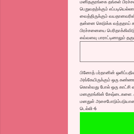
மனிதகுரங்கை தங்கள் பிரச்
பெறுவதற்க்கும் எப்படியெல்ல
வைத்திருக்கும் வயதானவரின்
தன்னை கெடுக்க வந்ததாய் கத
பிரச்சனையை பெரிதாக்கிவிடு
எவ்வளவு பாராட்டினாலும் தகும
பினோத் பர்தானின் ஒளிப்பதிவ
அங்கேயிருக்கும் ஒரு கண்ணாட
கொள்வது போல் ஒரு காட்சி
மனகுரங்கின் சேஷ்டைகளை. சூப
மனதுள் அசைபோடும்படுயான 
டெல்லி-6