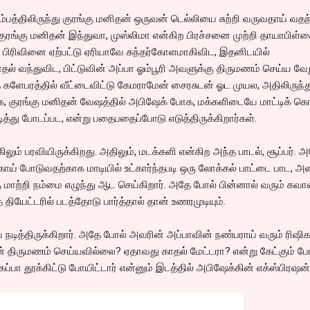
ம்பத்திலிருந்து குரங்கு மனிதன் ஒருவன் டெல்லியை சுற்றி வருவதாய் வதந
குரங்கு மனிதன் இந்துவா, முஸ்லிமா என்கிற பிரச்சனை முற்றி தாயாபிள
 பிரிவினை ஏற்பட்டு ஏரியாவே கந்தர்கோளமாகிவிட, இதனிடயில்
காதல் வந்துவிட, பிட்டுவின் அப்பா ஓம்பூரி அவளுக்கு திருமணம் செய்ய வே
த களேபரத்தில் வீட்டைவிட்டு கேமராமேன் சைரசுடன் ஓட முயல, அதிலிருந்த
க, குரங்கு மனிதன் வேஷத்தில் அபிஷேக் போக, மக்களிடையே மாட்டிக் 
து போடப்பட, என்று பதைபதைப்போடு எடுத்திருக்கிறார்கள்.
ும் பரவியிருக்கிறது. அதிலும், மடக்களி என்கிற அந்த பாடல், சூப்பர். 
ாய் போடுவதற்காக மாடியில் உட்கார்ந்தபடி ஒரு லோக்கல் பாட்டை பாட, 
்கு மாற்றி நம்மை எழுந்து ஆட செய்கிறார். அதே போல் பின்னால் வரும் கவா
தியேட்டரில் படத்தோடு பார்த்தால் தான் உணரமுடியும்.
நடித்திருக்கிறார். அதே போல் அவரின் அப்பாவின் நண்பராய் வரும் ரிஷிகப
ன் திருமணம் செய்யவில்லை? ஏதாவது காதல் மேட்டரா? என்று கேட்கும் போ
பா தூக்கிட்டு போயிட்டார் என்னும் இடத்தில் அபிஷேக்கின் எக்ஸ்பிரஷன்