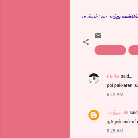
படங்கள் : கூட வந்து வாங்கிக
இட்லி விலாஸ்
சாப
எல் கே
said…
C
poi pakkaren. s
o
8:22 AM
m
m
ப.கந்தசாமி
said
e
தமிழன் சாப்பாட
n
t
8:28 AM