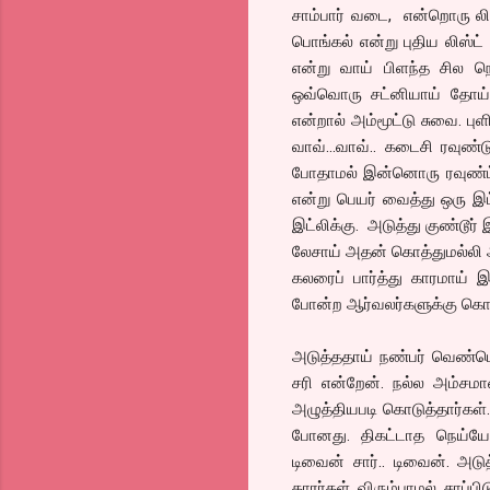
சாம்பார் வடை, என்றொரு லி
பொங்கல் என்று புதிய லிஸ்ட
என்று வாய் பிளந்த சில நொ
ஒவ்வொரு சட்னியாய் தோய்த
என்றால் அம்மூட்டு சுவை. ப
வாவ்...வாவ்.. கடைசி ரவுண்ட
போதாமல் இன்னொரு ரவுண்ட் ச
என்று பெயர் வைத்து ஒரு இட்
இட்லிக்கு. அடுத்து குண்டூர்
லேசாய் அதன் கொத்துமல்லி அ
கலரைப் பார்த்து காரமாய் இ
போன்ற ஆர்வலர்களுக்கு கொஞ
அடுத்ததாய் நண்பர் வெண்பொங
சரி என்றேன். நல்ல அம்சமா
அழுத்தியபடி கொடுத்தார்கள்.
போனது. திகட்டாத நெய்யோ
டிவைன் சார்.. டிவைன். 
காரர்கள் விரும்பாமல் சாப்பி