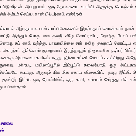
ாப்பிடுவீர்கள். அப்புறமாய் ஒரு தோசையை வாங்கி ஆளுக்கு கொஞ்சம் 
்க் ஆர்டர் செய்ய, நான் பில்டர்காபி என்றேன்.
ல்லாமல் அற்புதமான பால் காம்பினேஷனில் இருப்பதாய் சொன்னார். நான் ப
 போட்டு ஆத்தும் போது கை தவறி கீழே கொட்டிவிட, நொந்து போய் பார்
ொரு கப் காபி வந்த்து. பரவாயில்லை சார் என்று தவறாய் கொட்டிய எ
ொஞ்சம் திக்னெஸ் குறைவாய் இருந்தாலும் நிஜமாகவே சூப்பர் பில்டர்
் எனக்கு அவ்வளவாக பிடிக்காதது புதினா சட்னி. லேசாய் கசக்கிறது. அ
 குறைவு. மற்றபடி மயிலாப்பூரில் இம்பூட்டு சுவையோடு ஒரு அட்டகா
செய்யவே கூடாது. அதுவும் மிக மிக சகாய விலையில், நாலு இட்லி, ர
ண்டூர் இட்லி, ஒரு ரோஸ்மில்க், ஒரு காபி, எல்லாம் சேர்த்து பில் எ
ூபாய்கள்தான்.
் சாலை.
ம்.