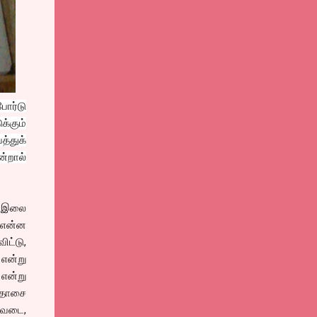
ோர்டு
க்கும்
்துக்
ன்றால்
ல் இலை
 என்ன
ட்டு,
என்று
 என்று
 தோசை
 வடை,