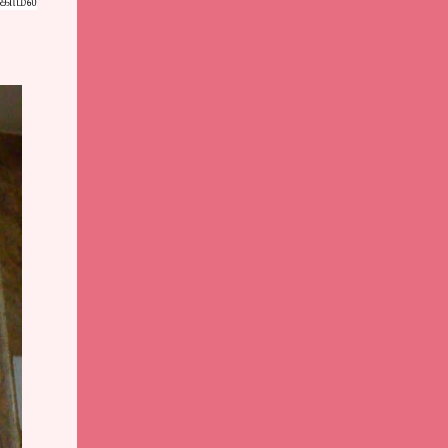
காமல்