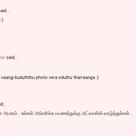
aid…
-)
mar
said…
 vaangi kuduththu photo vera eduthu tharraanga :)
id…
அபாரம்... உங்கள் அமெரிக்க பயணத்துக்கு அட்வான்ஸ் வாழ்த்துக்கள்...