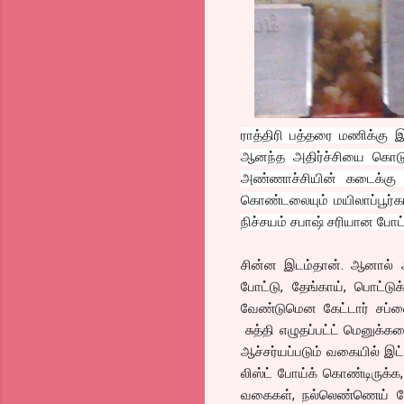
ராத்திரி பத்தரை மணிக்கு 
ஆனந்த அதிர்ச்சியை கொடுத்
அண்ணாச்சியின் கடைக்கு ப
கொண்டலையும் மயிலாப்பூர்கா
நிச்சயம் சபாஷ் சரியான போட
சின்ன இடம்தான். ஆனால் அம்
போட்டு, தேங்காய், பொட்ட
வேண்டுமென கேட்டார் சப்ளை
சுத்தி எழுதப்பட்ட் மெனுக
ஆச்சர்யப்படும் வகையில் இட்ல
லிஸ்ட் போய்க் கொண்டிரு
வகைகள், நல்லெண்ணெய் த