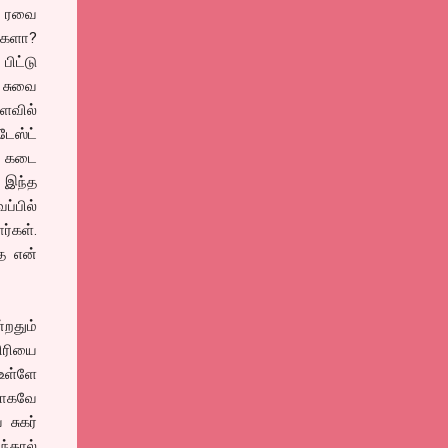
ை ரவை
ங்களா?
பிட்டு
 சுவை
அளவில்
டேஸ்ட்
லி கடை
. இந்த
ப்பில்
ர்கள்.
்த என்
்றதும்
திரியை
 உள்ளே
மாகவே
சுகர்
ந்தால்