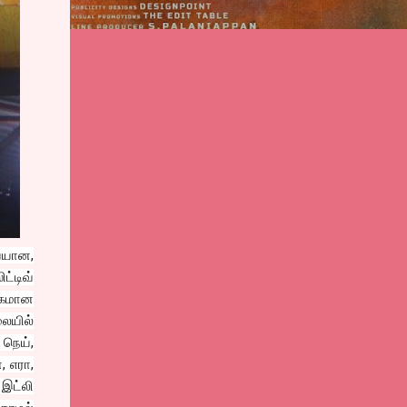
ையான,
்டிவ்
்கமான
ையில்
 நெய்,
, எரா,
 இட்லி