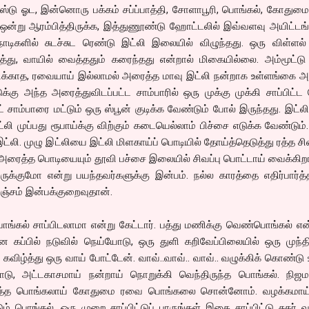
ஸ்டு ஓட, இன்னொரு பக்கம் சப்ப்பாத்தி, சோளாபூரி, பொங்கல், கோதும
் ஒன்று ஆரம்பித்திருக்க, இத்துணூண்டு ஹோட்டலில் இவ்வளவு அயிட்ட
டிகளில் சுடச்சுட ரெண்டு இட்லி இலையில் விழுந்தது. ஒரு விள்ளல் 
்து, வாயில் வைத்ததும் கரைந்தது என்றால் மிகையில்லை. அம்மூட்டு
ுளிக்காத, ரவையாய் இல்லாமல் அரைத்த மாவு இட்லி நன்றாக உள்ளங்கை 
ுக்கு அந்த அரைத்துவிடப்பட்ட சாம்பாரில் ஒரு முக்கு முக்கி சாப்பிட்ட 
ாம்பாரை மட்டும் ஒரு ஸ்பூன் குடிக்க வேண்டும் போல் இருந்தது. இட்
லி முப்பது ரூபாய்க்கு விற்கும் கடையெல்லாம் பிச்சை எடுக்க வேண்டும்
 இட்லி. முழு இட்லியை இட்லி மிளகாய்ப் பொடியில் தோய்த்தெடுத்து ரத்த சிவ
ரைத்த பொடியையும் தூவி பச்சை இலையில் சிவப்பு பொட்டாய் வைக்கிறா
ருக்குமோ என்று பயந்தவர்களுக்கு இன்பம். நல்ல காரத்தை எதிர்பார்த
்சம் இன்பக்குறைவுதான்.
்கல் சாப்பிடலாமா என்று கேட்டார். பத்து மணிக்கு வெண்பொங்கல் என
ன கப்பில் நடுவில் நெய்யோடு, ஒரு துளி கறிவேப்பிலையில் ஒரு முந்
 கவிழ்த்து ஒரு வாய் போட்டேன். வாவ்..வாவ்.. வாவ்.. வழுக்கிக் கொண்டு
டு, அட்டகாசமாய் நன்றாய் நொறுக்கி வெந்திருந்த பொங்கல். நிஜ
அடுத்த பொங்கலாய் கோதுமை ரவை பொங்கலை சொன்னோம். வழக்கமாய் 
டும் பொங்கல். ஒரு முறை சாப்பிட்டுப் பாருங்கள் இதை சாப்பிட்டு சுகர் வ