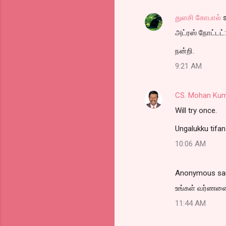
s
துளசி கோபால்
s
அட்ரஸ் நோட்டட்:
நன்றி.
9:21 AM
CS. Mohan Ku
Will try once.
Ungalukku tifan
10:06 AM
Anonymous sa
உங்கள் வர்ணனை 
11:44 AM