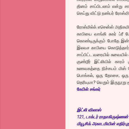
தினம் சாப்பிடலாம் என்று ச
செய்து விட்டு நண்பர் ரோஸ்மில
ரோஸ்மில்க் எசென்ஸ் அதிகமி
காபியை வாங்கி சுகர் ப்ரீ
கொண்டிருக்கும் போதே இன்ன
இலவச காபியை கொடுத்தார். க
சாப்பிட்ட வரையில் சுவையில
குண்டூர் இட்லியில் காரம்
உணவகத்தை நிச்சயம் மிஸ் 
பொங்கல், ஒரு தோசை, ஒரு கு
தெரியுமா? வெறும் இருநூறு ர
கேபிள் சங்கர்
இட்லி விலாஸ்
121, டாக்டர் ராதாகிருஷ்ணன
மியூசிக் அகாடமியின் எதிர்புற