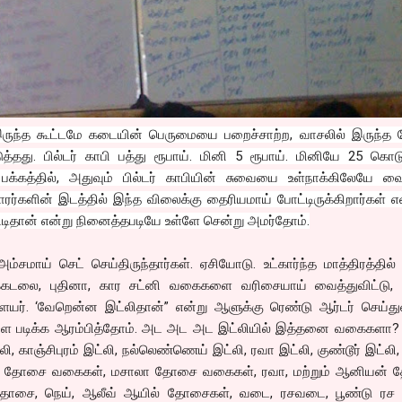
இருந்த கூட்டமே கடையின் பெருமையை பறைச்சாற்ற, வாசலில் இருந்த ப
தது. பில்டர் காபி பத்து ரூபாய். மினி 5 ரூபாய். மினியே 25 கொடு
க்கத்தில், அதுவும் பில்டர் காபியின் சுவையை உள்நாக்கிலேயே வைத
ரர்களின் இடத்தில் இந்த விலைக்கு தைரியமாய் போட்டிருக்கிறார்கள் எ
்டிதான் என்று நினைத்தபடியே உள்ளே சென்று அமர்தோம்.
சமாய் செட் செய்திருந்தார்கள். ஏசியோடு. உட்கார்ந்த மாத்திரத்தி
ுக்கடலை, புதினா, கார சட்னி வகைகளை வரிசையாய் வைத்துவிட்டு,
யர். ‘வேறென்ன இட்லிதான்” என்று ஆளுக்கு ரெண்டு ஆர்டர் செய்துவி
்களை படிக்க ஆரம்பித்தோம். அட அட அட இட்லியில் இத்தனை வகைகளா? 
ி, காஞ்சிபுரம் இட்லி, நல்லெண்ணெய் இட்லி, ரவா இட்லி, குண்டூர் இட்லி,
க்க, தோசை வகைகள், மசாலா தோசை வகைகள், ரவா, மற்றும் ஆனியன்
ோசை, நெய், ஆலீவ் ஆயில் தோசைகள், வடை, ரசவடை, பூண்டு ரச