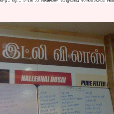
த்ததும் ஏழாம் அறிவு போதிதர்மனின் தமிழுணர்வு பொங்க,ஆர்வம் தாங்