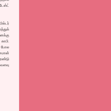
டேஸ்ட்
ில்டர்
த்துக்
னக்கு
 காபி.
தே போல
சமான்
ெண்டு
வ்வளவு