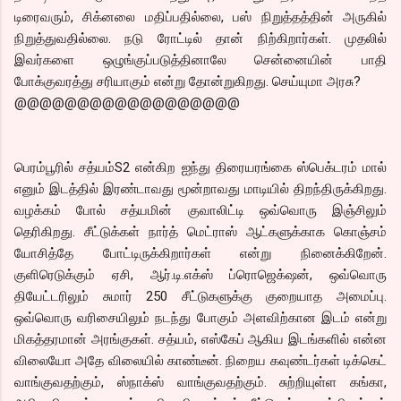
டிரைவரும், சிக்னலை மதிப்பதில்லை, பஸ் நிறுத்தத்தின் அருகில்
நிறுத்துவதில்லை. நடு ரோட்டில் தான் நிற்கிறார்கள். முதலில்
இவர்களை ஒழுங்குப்படுத்தினாலே சென்னையின் பாதி
போக்குவரத்து சரியாகும் என்று தோன்றுகிறது. செய்யுமா அரசு?
@@@@@@@@@@@@@@@@@@
பெரம்பூரில் சத்யம்S2 என்கிற ஐந்து திரையரங்கை ஸ்பெக்டரம் மால்
எனும் இடத்தில் இரண்டாவது மூன்றாவது மாடியில் திறந்திருக்கிறது.
வழக்கம் போல் சத்யமின் குவாலிட்டி ஒவ்வொரு இஞ்சிலும்
தெரிகிறது. சீட்டுக்கள் நார்த் மெட்ராஸ் ஆட்களுக்காக கொஞ்சம்
யோசித்தே போட்டிருக்கிறார்கள் என்று நினைக்கிறேன்.
குளிரெடுக்கும் ஏசி, ஆர்.டி.எக்ஸ் ப்ரொஜெக்‌ஷன், ஒவ்வொரு
தியேட்டரிலும் சுமார் 250 சீட்டுகளுக்கு குறையாத அமைப்பு.
ஒவ்வொரு வரிசையிலும் நடந்து போகும் அளவிற்கான இடம் என்று
மிகத்தரமான் அரங்குகள். சத்யம், எஸ்கேப் ஆகிய இடங்களில் என்ன
விலையோ அதே விலையில் காண்டீன். நிறைய கவுண்டர்கள் டிக்கெட்
வாங்குவதற்கும், ஸ்நாக்ஸ் வாங்குவதற்கும். சுற்றியுள்ள கங்கா,