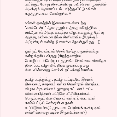
பார்க்கும் போது கிடைக்கிறது. பளிச்சென முகத்தில்
அடிக்கும் ஆவணப்படம். பார்த்துவிட்டு உங்கள்
கருத்துக்களை சொல்லுங்க.//
உங்கள் தளத்தில் இலவசமாக கிடைத்த
"கண்டென்ட்" ஆன குறும்படத்தை பகிர்ந்தீங்க
சரி,ஆனால் அதை வைத்தா விழாக்களுக்கு தேர்வு
ஆகுது, உண்மைல நீங்க சினிமாவில இருக்கும்
அப்ரண்டிஸ் என்றே நினைக்க தோன்றுகிறது :-))
ஒன்றும் வேண்டாம் தென் மேற்கு பருவக்காற்று
என்ற தேசிய விருது (சிறந்த மாநில
மொழிப்படம்)பெற்ற படத்துக்கே சென்னை சர்வதேச
திரைப்பட விழாவில் நீங்க முறைப்படி மனு
போடவில்லைனு சொல்லி தட்டிக்கழிச்சாங்க.
தமிழ் படத்துக்கு , தமிழ் நாட்டிலவே இதான்
நிலைமை, காரணம் என்ன வென்றால் திரைப்பட
விழாவுக்கு எல்லாம் நுழைவு கட்டணம் கட்டி
விண்ணபித்தால் மட்டுமே பரிசீலிப்பார்கள்.
பெரும்பாலும் மிக பிரபலம் என்றால் கூட நான்
காம்பெட்டிவ் செக்‌ஷன் ல தான்
கூப்பிடுவாங்க(அதுக்கான டெர்ம்ஸ்& கண்டிஷன்
என்னிக்காவது படிச்சு இருக்கிங்களா?)