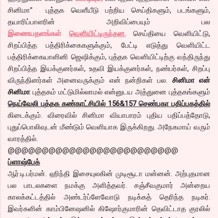
சினிமா” புத்தக வெளீயீடு பற்றிய செய்திகளும், படங்களும்,
தயாரிப்பாளரின் அறிவிப்பையும் பல
இணையதளங்கள்
வெளியிட்டிருந்தன.
செய்தியை வெளியிட்டு,
சிறப்பித்த பத்திரிக்கைகளுக்கும், பேட்டி எடுத்து வெளியிட்ட
பத்திரிக்கையாளினி ஜெஷிக்கும், புத்தக வெளியிட்டிற்கு வந்திருந்து
சிறப்பித்த இயக்குனர்கள், உதவி இயக்குனர்கள், நண்பர்கள், சிறப்பு
விருந்தினர்கள் அனைவருக்கும் என் நன்றிகள் பல.
சினிமா என்
சினிமா
புத்தகம் மட்டுமில்லாமல் என்னுடய அத்துனை புத்தகங்களும்
நெய்வேலி புத்தக கண்காட்சியில் 156&157 செண்பகா பதிப்பகத்தில்
கிடைக்கும். விரைவில் சினிமா வியாபாரம் புதிய பதிப்பத்தோடு,
புதுப்பொலிவுடன் மீண்டும் வெளியாக இருக்கிறது. அநேகமாய் வரும்
வாரத்தில்.
@@@@@@@@@@@@@@@@@@@@@@@@@
ப்ளாஷ்பேக்
ஆர்.டி.பர்மன். ஹிந்தி இசையுலகின் முடிசூடா மன்னன். அற்புதமான
பல பாடலகளை நமக்கு அளித்தவர். சஞ்சீவகுமார் அன்றைய
காலக்கட்டத்தில் அண்டர்ப்ளேவோடு நடிக்கத் தெரிந்த நடிகர்.
இவர்களின் காம்பினேஷனில் கிஷோர்குமாரின் தெவிட்டாத குரலில்