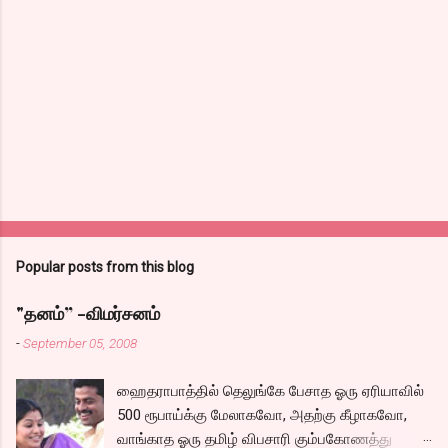
Popular posts from this blog
"தனம்” -விமர்சனம்
-
September 05, 2008
ஹைதராபாத்தில் தெலுங்கே பேசாத ஓரு ஏரியாவில்
500 ரூபாய்க்கு மேலாகவோ, அதற்கு கீழாகவோ,
வாங்காத ஓரு தமிழ் விபசாரி கும்பகோணத்து