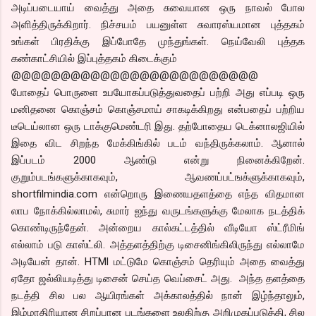
அடிப்படையாய் வைத்து அதை சுவையான ஒரு நாவல் போல
அளித்திருக்கிறார். நிச்சயம் பயனுள்ள சுவாரஸ்யமான புத்தகம்
உங்கள் பிரதிக்கு இப்போதே முந்துங்கள். நெய்வேலி புத்தக
கண்காட்சியில் இப்புத்தகம் கிடைக்கும்
@@@@@@@@@@@@@@@@@@@@@@@@@
போதைப் பொருளை உபயோகப்படுத்துவதைப் பற்றி அது எப்படி ஒரு
மனிதனை கொஞ்சம் கொஞ்சமாய் சாகடிக்கிறது என்பதைப் பற்றிய
டீடெய்லான ஒரு டாக்குமெண்டரி இது. தற்போதைய டெக்னாலஜியில்
இதை விட சிறந்த மேக்கிங்கில் படம் வந்திருக்கலாம். ஆனால்
இப்படம் 2000 ஆண்டு என்று நினைக்கிறேன்.
குறும்படங்களுக்காகவும், ஆவணப்பட்ஙக்ளுக்காகவும்,
shortfilmindia.com என்றொரு இணையதளத்தை எந்த விதமான
லாப நோக்கில்லாமல், சுமார் ஐந்து வருடங்களுக்கு மேலாக நடத்திக்
கொண்டிருந்தேன். அன்றைய கால்கட்டத்தில் வீடியோ ஸ்ட்ரீமிங்
எல்லாம் படு காஸ்ட்லி. அத்தளத்திற்கு டிசைனிங்கிலிருந்து எல்லாமே
அடியேன் தான். HTMl மட்டுமே கொஞ்சம் தெரியும் அதை வைத்து
ஏதோ ஜல்லியடித்து டிசைன் செய்த வெப்சைட் அது. அந்த தளத்தை
நடத்தி சில பல ஆயிரங்கள் அக்காலத்தில் நான் இழ்ந்தாலும்,
இம்மாதிரியான சிறப்பான படங்களை உலகிற்கு அறிமுகப்படுத்தி, சில