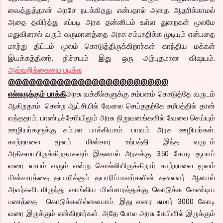
வைத்துத்தான் அரசே நடக்கிறது என்பதால் அதை ஆதரிக்காமல்
அதை தவிர்த்து எப்படி அரசு தன்னிடம் உள்ள துறைகள் மூலமே
மதுவினால் வரும் வருமானத்தை அரசு சம்பாதிக்க முடியும் என்பதை
மாற்று திட்டம் மூலம் கொடுத்திருக்கிறார்கள் காந்திய மக்கள்
இயக்கத்தினர். நிச்சயம் இது ஒரு அற்புதமான விஷயம்.
அவ்வறிக்கையை படிக்க
@@@@@@@@@@@@@@@@@@@@@@@
எல்லருக்கும் பாக்கி
அரசு வக்கீல்களுக்கு சம்பளம் கொடுத்தே வருடம்
ஆகிறதாம். சென்ற ஆட்சியில் வேலை செய்ததற்கே சமீபத்தில் தான்
வந்ததாம். பாண்டிச்சேரியிலும் அரசு நிறுவனங்களில் வேலை செய்யும்
ஊழியர்களுக்கு சம்பள பாக்கியாம். பாவம் அரசு ஊழியர்கள்.
காற்றாலை மூலம் மின்சார உற்பத்தி இந்த வருடம்
அதிகமாயிருக்கிறதாகவும் இதனால் அரசுக்கு 350 கோடி ரூபாய்
வரை லாபம் வரும் என்று சொல்லியிருக்கிறார் காற்றாலை மூலம்
மின்சாரத்தை தயாரிக்கும் தயாரிப்பாளர்களின் தலைவர். ஆனால்
அவர்களிடமிருந்து வாங்கிய மின்சாரத்துக்கு கொடுக்க வேண்டிய
பணத்தை கொடுக்கவில்லையாம். இது வரை சுமார் 3000 கோடி
வரை இருக்கும் என்கிறார்கள். அதே போல அரசு கேபிளில் இருக்கும்