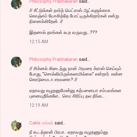
Philosophy Prabhakaran
said…
C
// சீட்டுக்கள் நார்த் மெட்ராஸ் ஆட்களுக்காக
o
கொஞ்சம் யோசித்தே போட்டிருக்கிறார்கள் என்று
m
நினைக்கிறேன். //
m
இதனால் தாங்கள் கூற வருவது...???
e
12:15 AM
n
t
Philosophy Prabhakaran
said…
s
// சிக்னல் கிடைத்து நான் அவரை க்ராஸ் செய்யும்
போது, ”சொல்லியிருக்கலாமில்லை” என்றார். என்ன
கொடுமைடா சரவணா? //
ஏதாவது எழுதனுமேன்னு கற்பனையா சம்பவங்கள
புனையுறீங்களே... செம சிரிப்பு தல நீங்க...
12:19 AM
Cable சங்கர்
said…
நீ கூடத்தான் பிரபா.. ஏதாவது எழுதணும்னு