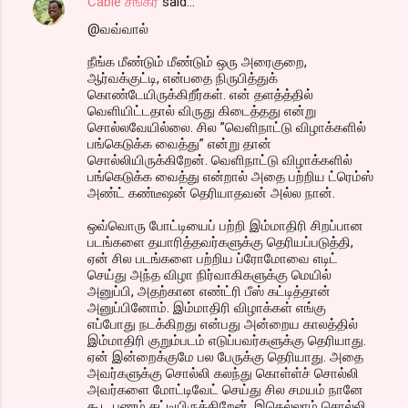
Cable சங்கர்
said…
@வவ்வால்
நீங்க மீண்டும் மீண்டும் ஒரு அரைகுறை,
ஆர்வக்குட்டி, என்பதை நிருபித்துக்
கொண்டேயிருக்கிறீர்கள். என் தளத்த்தில்
வெளியிட்டதால் விருது கிடைத்தது என்று
சொல்லவேயில்லை. சில ”வெளிநாட்டு விழாக்களில்
பங்கெடுக்க வைத்து” என்று தான்
சொல்லியிருக்கிறேன். வெளிநாட்டு விழாக்களில்
பங்கெடுக்க வைத்து என்றால் அதை பற்றிய ட்ரெம்ஸ்
அண்ட் கண்டீஷன் தெரியாதவன் அல்ல நான்.
ஒவ்வொரு போட்டியைப் பற்றி இம்மாதிரி சிறப்பான
படங்களை தயாரித்தவர்களுக்கு தெரியப்படுத்தி,
ஏன் சில படங்களை பற்றிய ப்ரோமோவை எடிட்
செய்து அந்த விழா நிர்வாகிகளுக்கு மெயில்
அனுப்பி, அதற்கான எண்ட்ரி பீஸ் கட்டித்தான்
அனுப்பினோம். இம்மாதிரி விழாக்கள் எங்கு
எப்போது நடக்கிறது என்பது அன்றைய காலத்தில்
இம்மாதிரி குறும்படம் எடுப்பவர்களுக்கு தெரியாது.
ஏன் இன்றைக்குமே பல பேருக்கு தெரியாது. அதை
அவர்களுக்கு சொல்லி கலந்து கொள்ள்ச் சொல்லி
அவர்களை மோட்டிவேட் செய்து சில சமயம் நானே
கூட பணம் கட்டியிருக்கிறேன். இதெல்லாம் சொல்லி