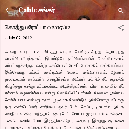
Skip to main content
Cable சங்கர்
கொத்து பரோட்டா 02/07/12
-
July 02, 2012
சென்ற வாரம் பஸ் விபத்து வாரம் போலிருக்கிறது. தொடர்ந்து
ரெண்டு விபத்துகள். இரண்டுமே ஓட்டுனர்களின் அலட்சியத்தால்
ஏற்பட்டிருக்கிறது. ஒன்று செல்போன் பேசிப் போனதில் என்கிறார்கள்.
இன்னொரு பக்கம் வண்டியின் வேகம் என்கிறார்கள். ஆனால்
டிரைவரைக் காப்பாற்ற தொழிற்சங்க ஆட்கள் மட்டும் சீட் கழண்டு
விழுந்தது என்று உட்டாலக்கடி அடிக்கிறார்கள். விசாரணையில் சீட்
எல்லாம் கழலவில்லை என்று சொல்லிவிட்டார்கள். வேகமா இல்லை,
செல்போனா என்பது தான் முடிவாக வேண்டும். இன்னொரு விபத்து
ஒரு கண்டெய்னர் லாரியை ஓவர் டேக் செய்ய, முயன்று இடது
வலதில் வண்டி வந்ததால் ஓவர்டேக் செய்ய முடியாமல் வண்டியை
கண்டெய்னரில் போய் இடித்திருக்கிறார் டிரைவர். இவற்றுக்கு என்ன
நடவடிக்கை எடுக்கப் போகிறது அரசு என்று தெரியவில்லை. எந்த