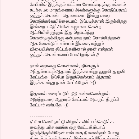
கேபிளில் இருக்கும் கட்ட்ண சேனல்களுக்கு எல்லாம்
கடந்த பல மாதங்களாய் அவர்களுக்கு கொடுப்பதாய்
ஒத்துக் கொண்ட தொகையை இன்று வரை
கொடுக்கவேயில்லையாம். இப்படித்தான் இருக்கிறது
இன்றைய ஆட்சியின் கஜானா. சென்ற
ஆட்சியிலிருந்தும் இது தொடர்ந்து
கொண்டிருக்கிறது என்பதை நாம் சொல்லித்தான்
ஆக வேண்டும். எல்லாம் இலவச, மற்றும்
விலையில்லா திட்டங்களினால் தான் என்றால்
ஒத்துக் கொள்ளவாப் போகிறார்கள்.//
நான் எதாவது சொன்னால், நீங்களும்
அப்துல்லாவும்ஆதாரம் இருக்கான்னு துறுவி துறுவி
கேட்டீங்க , இப்போ இதுக்கெல்லாம் ஆதாரம்
இருக்கான்னு நான் கேட்கிறேன் :-))
இதனால் உணரப்படும் நீதி என்னவென்றால்
அடுத்தவரை ஆதாரம் கேட்டால் அவரும் திருப்பி
கேட்பார் என்பதே :-))
------------
// சில வெளிநாட்டு விழாக்களில் பங்கெடுக்க
வைத்து பரிசு வாங்க ஒரு கேட்டலிஸ்டாய்
இருந்திருக்கிறேன் என்பதை நினைக்கும் போது
கிடைக்கும் சந்தோஷம் இன்னமும் இப்படத்தைப்