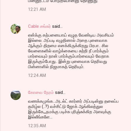
பின்னூட்டம் போடுறயோன்னு தோணுது.
12:21 AM
Cable சங்கர்
said…
என்க்கு கற்பனையாய் எழுத வேண்டிய அவசியம்
இல்லை. அப்படி எழுதினால் அதை புனைவாக
ஆக்கும் திறமை எனக்கிருக்கிறது பிரபா.. சில
வேளைகளில் வாழ்க்கையை சுற்றி நீ பார்க்கும்
பார்வையும் நான் பார்க்கும்பார்வையும் வேறாக
இருக்கும்போது.. இன்று புனைவாக தெரிவது
பின்னாளில் நிஜமாகத் தெரியும்.
12:24 AM
கோவை நேரம்
said…
வணக்கமுங்க...அடல்ட் கார்னர் அப்படின்னு தலைப்ப
தமிழ்ல (..?) வச்சிட்டு ஜோக் ஆங்கிலத்துல
இருக்கே,,,நமக்கு படிச்சு புரிஞ்சுக்கிற அளவுக்கு
இல்லீங்களே...
12:35 AM