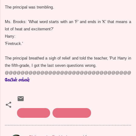
The principal was trembling.
Ms. Brooks: 'What word starts with an 'F' and ends in 'K' that means a
lot of heat and excitement?'
Harry:
'Firetruck.'
The principal breathed a sigh of relief and told the teacher, 'Put Harry in
the fifth-grade, I got the last seven questions wrong.
@@@@@@@@@@@@@@@@@@@@@@@@@@@@@@@@
கேபிள் சங்கர்
Kothu parotta
கொத்து பரோட்டா