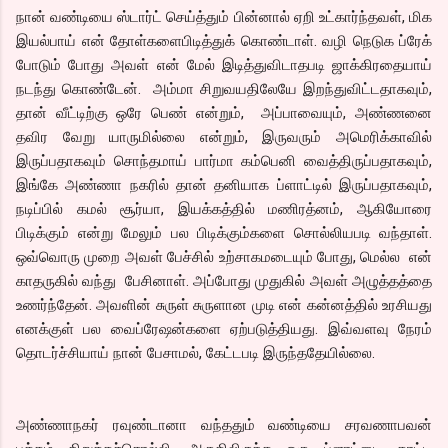
நான் வண்டியை ஸ்டார்ட் செய்த்தும் பின்னால் ஏறி உட்கார்ந்தவள், மிக
இயல்பாய் என் தோள்களைபிடித்துக் கொண்டாள். வழி நெடுக ப்ரேக்
போடும் போது அவள் என் மேல் இடித்துவிடாதபடி ஜாக்கிரதையாய்
நடந்து கொண்டேன். அம்மா சிறுவயதிலேயே இறந்துவிட்டதாகவும்,
தான் வீட்டிற்கு ஒரே பெண் என்றும், அப்பாவையும், அண்ணனை
தவிர வேறு யாருமில்லை என்றும், இருவரும் அமெரிக்காவில்
இருப்பதாகவும் சொந்தமாய் பார்மா கம்பெனி வைத்திருப்பதாகவும்,
இங்கே அண்ணா நகரில் தான் தனியாக ப்ளாட்டில் இருப்பதாகவும்,
நடிப்பில் கமல் சூர்யா, இயக்கத்தில் மணிரத்னம், ஆகியோரை
பிடிக்கும் என்று மேலும் பல பிடிக்கும்களை சொல்லியபடி வந்தாள்.
ஒவ்வொரு முறை அவள் பேச்சில் உற்சாகமடையும் போது, மெல்ல என்
காதருகில் வந்து பேசினாள். அப்போது முதுகில் அவள் அழுத்தத்தை
உணர்ந்தேன். அவளின் சுருள் சுருளான முடி என் கன்னத்தில் உரசியது
எனக்குள் பல வைப்ரேஷன்களை ஏற்படுத்தியது. இவ்வளவு நேரம்
தொடர்ச்சியாய் நான் பேசாமல், கேட்டபடி இருந்ததேயில்லை.
அண்ணாநகர் ரவுண்டானா வந்ததும் வண்டியை சரவணாபவன்