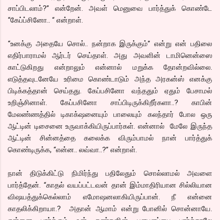
சாப்பிடலாம்?” என்றேன். அவள் மெனுவை பார்த்துக் கொண்டே
“கேப்ப்சினோ.. “ என்றாள்.
“உனக்கு அதையே சொல்.. நன்றாக இருக்கும்” என்று என் பதிலை
எதிர்பாராமல் ஆர்டர் செய்தாள். அது அவளின் டாமினென்ஸை
காட்டுகிறது என்றாலும் என்னால் மறுக்க தோன்றவில்லை.
எடுத்தவுடனேயே உரிமை கொண்டாடும் அந்த அரகன்ஸ் எனக்கு
பிடிக்கத்தான் செய்தது. கேப்பசினோ வந்ததும் ஏதும் பேசாமல்
உறிஞ்சினாள். கேப்பசினோ சாப்பிடிருக்கிறீர்களா..? காபின்
மேலண்ணத்தில் டிகாக்‌ஷனையும் பாலையும் கலந்தார் போல ஒரு
ஆட்டின் டிசைனை உருவாக்கியிருப்பார்கள். என்னால் மேலே இருந்த
ஆட்டின் சின்னத்தை கலைக்க விரும்பாமல் நான் பார்த்துக்
கொண்டிருக்க, “என்ன.. லவ்வா..?” என்றாள்.
நான் திடுக்கிட்டு நிமிர்ந்து பதிலேதும் சொல்லாமல் அவளை
பார்த்தேன். “காதல் வயப்பட்டவன் தான் இம்மாதிரியான சில்லியான
விஷயத்துக்கெல்லாம் எமோஷனலாகியிருப்பான். நீ என்னை
காதலிக்கிறாயா.? அதான் ஆமாம் என்று போனில் சொன்னாயே.