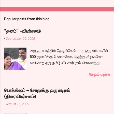
Popular posts from this blog
"தனம்” -விமர்சனம்
-
September 05, 2008
ஹைதராபாத்தில் தெலுங்கே பேசாத ஓரு ஏரியாவில்
500 ரூபாய்க்கு மேலாகவோ, அதற்கு கீழாகவோ,
வாங்காத ஓரு தமிழ் விபசாரி கும்பகோணத்து
அக்ரஹாரத்தின் வீட்டில் மருமகளாக
மேலும் படிக்க
வாழ்கைபடுகிறாள். அவளுடய வாழ்கை எப்படி
அமைந்தது? என்ற ஓரு நல்ல லைனை , சங்கீதா
தன்னுடய இடுப்பை சுழற்றி, சுழற்றி நடப்பதை போல்
பொக்கிஷம் – சேரனுக்கு ஒரு கடிதம்
சும்மா, சுத்தி, சுத்தி குழப்பி, நம்பமுடியாத
(திரைவிமர்சனம்)
திரைக்கதையால் சொதப்பி,சங்கீதாவை ஏதோ
-
August 15, 2009
ரஜினியை போல நினைத்து பில்டப் செய்வதும்,
அவரும் அதற்கு ஏற்றார் போல் ரஜினி பாஷா போல