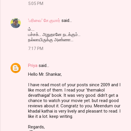
m
5:05 PM
m
e
'பரிவை' சே.குமார்
said…
n
ம்....
t
பச்சக்... அதுதானே நடக்கும்...
நல்லாயிருக்கு அண்ணா...
s
7:17 PM
Priya
said…
Hello Mr. Shankar,
I have read most of your posts since 2009 and I
like most of them. I read your 'themakol
devathaigal' book. It was very good. didn't get a
chance to watch your movie yet. but read good
reviews about it. Congratz to you. Meendum our
khadal kathai is very lively and pleasant to read. I
like it a lot. keep writing.
Regards,