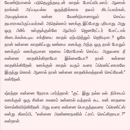
வேண்டுமானல் படுதெழுந்தவுடன் காதல் போய்விடலாம். ஆனால்
நாங்கள் அப்படியல்ல. ஒருத்திக்காக தவம் கிடப்பவர்கள்,
அவளுக்காக என்ன வேண்டுமானாலும் செய்ய
தயாராகயிருப்பவர்கள். அதெல்லாம் உனக்கு இப்போது புரியாது. அது
ஒரு பீலீங். உள்ளுக்குள்ளே ஆயிரம் ஜெனரேட்டர் போட்டால்
கிடைக்கக்கூடிய சக்தியை காதல் ஏற்படுத்தும் தெரியுமா..? ஓகே
நான் உன்னை காதலிப்பது உண்மை. எனக்கு அந்த ஒரு நாள் போதும்
உனக்கும் எனக்குமான உறவை ப்ரோபோஸ் செய்ய. அதுவரை நீ
என்னை காதலிக்கிறாயோ இல்லையோ? நான் உன்னை
காதலிக்கிறேன். உனக்குள் காதல் வரும் வரை ப்ரெண்ட்ஸாகவே
இருந்து கொள். ஆனால் நான் உன்னை காதலிக்கத்தான் செய்வேன்.”
என்றேன்.
ஷ்ரத்தா என்னை நேராக பார்த்தாள். “குட். இது நல்ல டீல். நிச்சயம்
எனக்குள் ஒரு சின்ன சலனம் உன்னால் வந்தால் கூட என் காதலை
சொல்லிவிடுகிறேன். அது வரை என்னை பொருத்தவரை ப்ரெண்ட்ஸ்
என்று கிளம்பி, “என்னை அண்ணாநகரில் ட்ராப் செய்கிறாயா..?”
என்றாள்.