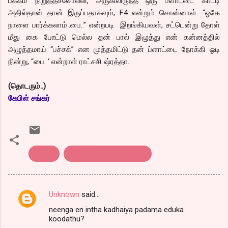
பக்கம் நிறுத்தச்சொல்லி, அருகிலிருந்த ஒரு ப்ளாட்டை காட்டி
அதில்தான் தான் இருப்பதாகவும், F4 என்றும் சொன்னாள். “ஓகே
நாளை பார்க்கலாம்..பை..” என்றபடி இறங்கியவள், சட்டென்று தோள்
மீது கை போட்டு மெல்ல தன் பால் இழுத்து என் கன்னத்தில்
அழுத்தமாய் “பச்சக்” என முத்தமிட்டு தன் ப்ளாட்டை நோக்கி ஓடி
நின்று, “பை. ‘ என்றாள் ராட்சசி ஷ்ரத்தா.
(தொடரும்..)
கேபிள் சங்கர்
தொடர்
மீண்டும் ஒரு காதல் கதை
Unknown
said…
C
neenga en intha kadhaiya padama eduka
o
koodathu?