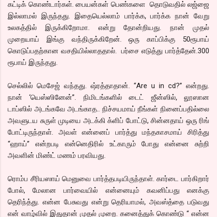
கட்டிக் கொண்டார்கள். பையன்கள் பெண்களை தொடுவதில் லஜ்ஜை
இல்லாமல் இருந்தது. இதையெல்லாம் பார்க்க, பார்க்க நான் வேறு
உலகத்தில் இருக்கிறோமா. என்று தோன்றியது. நான் முதல்
முறையாய் இங்கு வந்திருக்கிறேன். ஒரு காப்பிக்கு 50ரூபாய்
கொடுப்பதற்கான வசதியில்லாததால். பர்சை எடுத்து பார்த்தேன்.300
ரூபாய் இருந்தது.
செல்லில் மெசேஜ் வந்தது. ஷ்ரத்தாதான். “Are u in cd?” என்றது.
நான் ‘யெஸ்ஸினேன்”. நிமிடங்களில் டைட் ஜீன்ஸில், லூஸான
டாப்ஸில் அடங்கவே அடங்காத.. நிச்சயமாய் நீங்கள் நினைப்பதில்லை
அவளுடய சுருள் முடியை அடக்கி க்ளிப் போட்டு, சின்னதாய் ஒரு ரிங்
போட்டிருந்தாள். அவள் என்னைப் பார்த்து மந்தகாசமாய் சிரித்து
“ஹாய்” என்றபடி என்னெதிரில் உட்காரும் போது என்னை சுற்றி
அவளின் மிண்ட் மணம் பரவியது.
ரொம்ப சீரியஸாய் மெனுவை பார்த்தபடியிருந்தாள். கார்டை பார்கிறார்
போல், மேலான பார்வையில் என்னையும் கவனிப்பது எனக்கு
தெரிந்த்து. என்ன பேசுவது என்று தெரியாமல், அவஸ்த்தை படுவது
என் வாழ்வில் இதுதான் முதல் முறை. கனைத்துக் கொண்டு “ என்ன