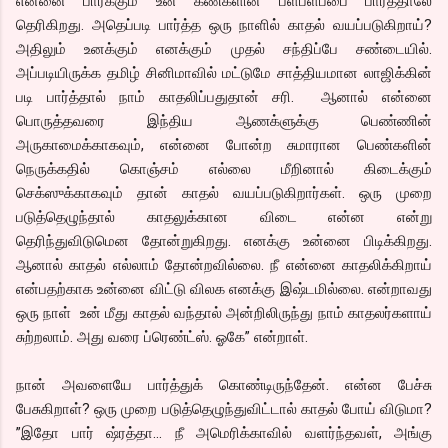
என்னை பார்க்கும் உன் கண்களின் பளபளப்பை பார்த்தாலே
தெரிகிறது. அதெப்படி பார்த்த ஒரு நாளில் காதல் வயப்படுகிறாய்?
அதிலும் உனக்கும் எனக்கும் முதல் சந்திப்பே சண்டையில்.
அப்படியிருக்க தமிழ் சினிமாவில் மட்டுமே சாத்தியமான லாஜிக்கின்
படி பார்த்தால் நாம் காதலிப்பதுதான் சரி. ஆனால் என்னை
பொருத்தவரை இந்திய ஆணக்ளுக்கு பெண்ணின்
அருகாமைக்காகவும், என்னை போன்ற சுமாரான பெண்களின்
நெருக்கதில் கொஞ்சம் எல்லை மீறினால் கிடைக்கும்
செக்ஸுக்காகவும் தான் காதல் வயப்படுகிறார்கள். ஒரு முறை
படுத்தெழுந்தால் காதலுக்கான விடை என்ன என்று
தெரிந்துவிடுமென தோன்றுகிறது. எனக்கு உன்னை பிடிக்கிறது.
ஆனால் காதல் எல்லாம் தோன்றவில்லை. நீ என்னை காதலிக்கிறாய்
என்பதற்காக உன்னை விட்டு விலக எனக்கு இஷ்டமில்லை. என்றாவது
ஒரு நாள் உன் மீது காதல் வந்தால் அன்றிலிருந்து நாம் காதலர்களாய்
சுற்றலாம். அது வரை ப்ரெண்ட்ஸ். ஓகே” என்றாள்.
நான் அவளையே பார்த்துக் கொண்டிருந்தேன். என்ன பேச்சு
பேசுகிறாள்? ஒரு முறை படுத்தெழுந்துவிட்டால் காதல் போய் விடுமா?
”இதோ பார் ஷ்ரத்தா… நீ அமெரிக்காவில் வளர்ந்தவள், அங்கு