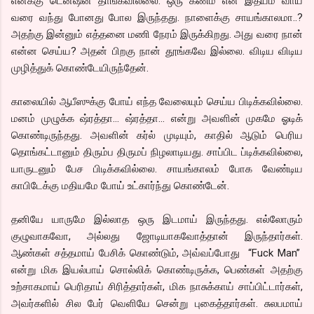
எனக்கு டென்ஷன் தாங்கவில்லை. ஒரு கணம் என் இதயம் வாய்
வரை வந்து போனது போல இருந்தது. நாளைக்கு சாயங்காலமா..?
அதற்கு இன்னும் எத்தனை மணி நேரம் இருக்கிறது. அது வரை நான்
என்ன செய்ய? அதன் பிறகு நான் தூங்கவே இல்லை. விடிய விடிய
முழித்துக் கொண்டேயிருந்தேன்.
காலையில் ஆபீஸுக்கு போய் எந்த வேலையும் செய்ய பிடிக்கவில்லை.
மனம் முழுக்க ஷ்ரத்தா… ஷ்ரத்தா… என்று அவளின் முகமே ஓடிக்
கொண்டிருந்தது. அவளின் கர்ல் முடியும், காதில் ஆடும் பெரிய
தொங்கட்டானும் திரும்ப திருமப் நிழலாடியது. சாப்பிட ப்டிக்கவில்லை,
யாருடனும் பேச பிடிக்கவில்லை. சாயங்காலம் போக வேண்டிய
காபிடேக்கு மதியமே போய் உட்கார்ந்து கொண்டேன்.
தனியே யாருமே இல்லாத ஒரு இடமாய் இருந்தது. எல்லோரும்
குழுவாகவோ, அல்லது ஜோடியாகவோத்தான் இருந்தார்கள்.
ஆண்கள் சத்தமாய் பேசிக் கொண்டும், அவ்வப்போது “Fuck Man”
என்று மிக இயல்பாய் சொல்லிக் கொண்டிருக்க, பெண்கள் அதற்கு
உற்சாகமாய் பெரிதாய் சிரித்தார்கள், மிக நாசுக்காய் சாப்பிட்டார்கள்,
அவர்களில் சில பேர் வெளியே சென்று புகைத்தார்கள். சுலபமாய்