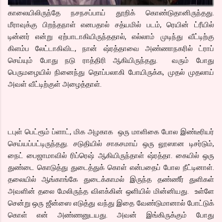
காலையிலிருந்தே நசநசப்பாய் தூறிக் கொண்டுதானிருந்தது.
மீராவுக்கு பிறந்தநாள் எனபதால் சத்யமில் படம், ரெயின் ட்ரீயில்
டின்னர் என்று ஏற்பாடாகியிருந்ததால், எல்லாம் முடிந்து வீட்டிற்கு
கிளம்ப லேட்டாகிவிட, நான் ஷ்ரத்தாவை அண்ணாநகரில் ட்ராப்
செய்யும் போது நடு ராத்திரி ஆகியிருந்தது. வரும் போது
பெருமழையில் நினைந்து தொப்பலாகி போயிருக்க, முதல் முதலாய்
அவள் வீட்டிற்குள் அழைத்தாள்.
டபுள் பெட்ரூம் ப்ளாட், மிக அழகாக ஒரு மாளிகை போல இண்டீரியர்
செய்யப்பட்டிருந்தது. சடுதியில் சாகசமாய் ஒரு லூஸான டிசர்டும்,
நைட் பைஜாமாவில் ரிப்ரெஷ் ஆகியிருந்தாள் ஷ்ரத்தா. கையில் ஒரு
துண்டை கொடுத்து துடைத்துக் கொள் என்பதைப் போல நீட்டினாள்.
தலையில் ஆங்காங்கே துடைக்காமல் இருந்த தண்ணீர் துளிகள்
அவளின் தலை மேலிருந்த விளக்கின் ஒளியில் மின்னியது. உள்ளே
சென்று ஒரு ஜீன்ஸை எடுத்து வந்து இதை வேண்டுமானால் போட்டுக்
கொள் என் அண்ணனுடயது. அவன் இங்கிருக்கும் போது