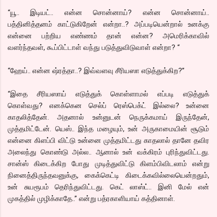
“யூ.. இடியட்.. என்ன சொன்னாய்? என்ன சொன்னாய்..
பத்தினித்தனம் காட்டுகிறேன் என்றா..? அப்படியென்றால் உனக்கு
என்னை பற்றிய எண்ணம் தான் என்ன? அமெரிக்காவில்
வளர்ந்தவள், கூப்பிட்டாள் வந்து படுத்துவிடுவாள் என்றா? “
“ஹேய்.. என்ன ஷ்ரத்தா..? இவ்வளவு சீரியஸா எடுத்துக்கிற?”
“இதை சீரியஸாய் எடுத்துக் கொள்ளாமல் எப்படி எடுத்துக்
கொள்வது? எனக்கென செல்ப் ரெஸ்பெக்ட் இல்லை? உன்னை
காதலித்தேன். அதனால் உன்னுடன் நெருக்கமாய் இருந்தேன்,
முத்தமிட்டேன். யெஸ்.. இந்த மழையும், உன் அருகாமையின் சூடும்
என்னை கிளப்பி விட்டு உன்னை முத்தமிட்டது காதலால் தானே தவிர
அலைந்து கொண்டு அல்ல.. ஆனால் உன் வக்கிரம் புரிந்துவிட்டது.
சான்ஸ் கிடைக்கிற போது முடித்துவிட்டு கிளம்பிவிடலாம் என்று
நினைத்திருந்தவனுக்கு, கைக்கெட்டி கிடைக்கவில்லையென்றதும்,
உன் சுயரூபம் தெரிந்துவிட்டது. கெட் லாஸ்ட்.. இனி மேல் என்
முகத்தில் முழிக்காதே..” என்று பத்ரகாளியாய் கத்தினாள்.