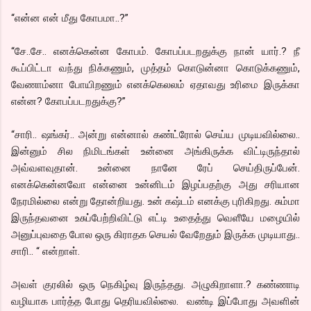
“என்ன என் மீது கோபமா..?”
“சே..சே.. எனக்கென்ன கோபம். கோபப்படறதுக்கு நான் யார்.? நீ
கூப்பிட்டா வந்து நிக்கணும், முத்தம் கொடுன்னா கொடுக்கணும்,
வேணாம்னா போயிறணும் எனக்கெலலம் ஏதாவது உரிமை இருக்கா
என்ன? கோபப்படறதுக்கு?”
“சாரி.. ஷங்கர்.. அன்று என்னால் கண்ட்ரோல் செய்ய முடியவில்லை..
இன்னும் சில நிமிடங்கள் உன்னை அங்கிருக்க விட்டிருந்தால்
அவ்வளவுதான். உன்னை நானே ரேப் செய்திருப்பேன்.
எனக்கென்னவோ என்னை உன்னிடம் இழப்பதற்கு அது சரியான
நேரமில்லை என்று தோன்றியது. உன் கஷ்டம் எனக்கு புரிகிறது. சும்மா
இருந்தவனை உசுப்பேற்றிவிட்டு எட்டி உதைத்து வெளீயே மழையில்
அனுப்புவதை போல ஒரு கிராதக செயல் வேறேதும் இருக்க முடியாது..
சாரி.. “ என்றாள்.
அவள் குரலில் ஒரு நெகிழ்வு இருந்தது. அழுகிறாளா.? கண்ணாடி
வழியாக பார்த்த போது தெரியவில்லை. வண்டி இப்போது அவளின்