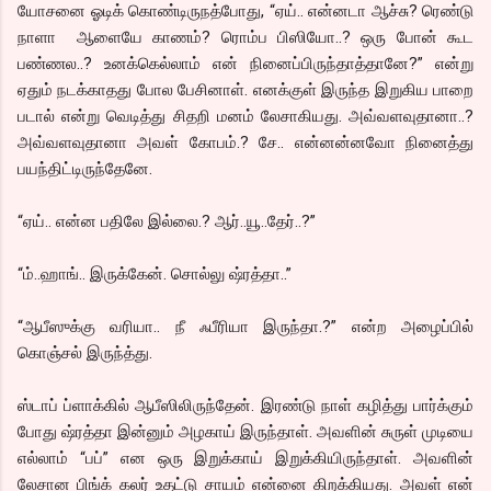
யோசனை ஓடிக் கொண்டிருநத்போது, “ஏய்.. என்னடா ஆச்சு? ரெண்டு
நாளா ஆளையே காணம்? ரொம்ப பிஸியோ..? ஒரு போன் கூட
பண்ணல..? உனக்கெல்லாம் என் நினைப்பிருந்தாத்தானே?” என்று
ஏதும் நடக்காதது போல பேசினாள். எனக்குள் இருந்த இறுகிய பாறை
படால் என்று வெடித்து சிதறி மனம் லேசாகியது. அவ்வளவுதானா..?
அவ்வளவுதானா அவள் கோபம்.? சே.. என்னன்னவோ நினைத்து
பயந்திட்டிருந்தேனே.
“ஏய்.. என்ன பதிலே இல்லை.? ஆர்..யூ..தேர்..?”
“ம்..ஹாங்.. இருக்கேன். சொல்லு ஷ்ரத்தா..”
“ஆபீஸுக்கு வரியா.. நீ ஃபீரியா இருந்தா.?” என்ற அழைப்பில்
கொஞ்சல் இருந்த்து.
ஸ்டாப் ப்ளாக்கில் ஆபீஸிலிருந்தேன். இரண்டு நாள் கழித்து பார்க்கும்
போது ஷ்ரத்தா இன்னும் அழகாய் இருந்தாள். அவளின் சுருள் முடியை
எல்லாம் “பப்” என ஒரு இறுக்காய் இறுக்கியிருந்தாள். அவளின்
லேசான பிங்க் கலர் உதட்டு சாயம் என்னை கிறக்கியது. அவள் என்