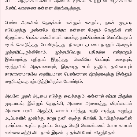
போட, நெருக்கமானோம். அவளின் மூச்சுக் காற்றுடன் வழக்கமான
மிண்ட் வாசணை என்னை கிறங்கடித்தது.
மெல்ல அவளின் நெருக்கம் என்னுள் உறைக்க, நான் முதலடி
எடுப்பதற்கு முன்னமே ஷ்ரத்தா என்னை மேலும் நெருங்கி என்
கீழுதட்டை மெல்ல கவ்வினாள். எனக்கு நரம்பெல்லாம் மெல்லியதாய்
ஷாக் கொடுத்தது போலிருந்தது. நிறைய தடவை நானும் அவளும்
முத்தமிட்டிருக்கிறோம். முத்தமிடுவது புதிதல்ல என்றாலும்
இன்றைக்கு புதிதாய் இருந்தது. வெளியே பெய்யும் மழையும்,
ஷ்ரத்தவின் அருகாமையும், இருவரது உடல் சூடும், தனிமையும்
சாதாரணமாகவே தைரியமான பெண்ணான ஷ்ரத்தாவுக்கு இன்னும்
தைரியத்தை ஏற்படுத்தியிருக்க வேண்டும்,
அவளே முதல் அடியை எடுத்து வைத்ததும், என்னால் சும்மா இருக்க
முடியாமல், இன்னும் நெருங்கி, அவளை அணைத்து, விரல்களால்
அவளை பரவி, அழுத்தி, வாசம் பார்த்து, உதடு கடித்து, கழுத்து
மடிப்புகளில் முகர்ந்து, காது நுனி கடித்து கிறங்கி போயிருந்தவளின்
டி.சர்ட்டை கழட்ட முற்பட்ட போது, வெறி கொண்டவள் போல காலால்
என்னை எத்தி விட நான் இரண்டடி தள்ளி போய் விழுந்தேன்.