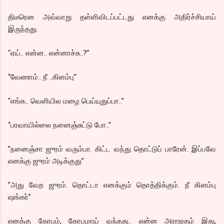
திடீரென அவ்வாறு தள்ளிவிடப்பட்டது எனக்கு அதிர்ச்சியாய்
இருந்தது.
“ஏய்.. என்ன.. என்னாச்சு..?”
“வேணாம்.. நீ ..கிளம்பு”
“எங்க.. வெளியில மழை பெய்யுதுப்பா..”
“பரவாயில்லை நனைஞ்சுட்டு போ..”
”நனைஞ்சா ஜுரம் வரும்பா. கிட்ட வந்து தொட்டுப் பாரேன். இப்பவே
எனக்கு ஜுரம் அடிக்குது”
”அது வேற ஜுரம். தொட்டா எனக்கும் தொத்திக்கும். நீ கிளம்பு
ஷங்கர்”
எனக்கு கோபம், கோபமாய் வந்தது.. என்ன அராஜகம் இது,