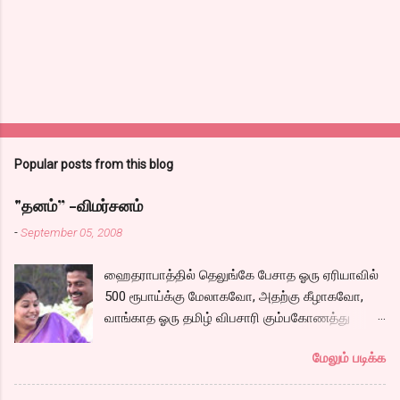
s
Popular posts from this blog
"தனம்” -விமர்சனம்
-
September 05, 2008
ஹைதராபாத்தில் தெலுங்கே பேசாத ஓரு ஏரியாவில்
500 ரூபாய்க்கு மேலாகவோ, அதற்கு கீழாகவோ,
வாங்காத ஓரு தமிழ் விபசாரி கும்பகோணத்து
அக்ரஹாரத்தின் வீட்டில் மருமகளாக
மேலும் படிக்க
வாழ்கைபடுகிறாள். அவளுடய வாழ்கை எப்படி
அமைந்தது? என்ற ஓரு நல்ல லைனை , சங்கீதா