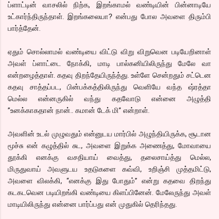
ப்ளாட்டின் வாசலில் நிற்க, இறங்காமல் வண்டியின் பின்னாடியே
உட்கார்ந்திருந்தாள். இறங்கலையா? என்பது போல அவளை திரும்பி
பார்த்தேன்.
ஏதும் சொல்லாமல் வண்டியை விட்டு விறு விறுவென படியேறினாள்
அவள் ப்ளாட்டை நோக்கி, மாடி பால்கனியிலிருந்து மேலே வா
என்றழைத்தாள். கதவு திறந்தேயிருந்த்து. உள்ளே சென்றதும் சட்டென
கதவு சாத்தப்பட, பின்பக்கத்திலிருந்து வெளியே வந்த ஷ்ரத்தா
மெல்ல என்னருகில் வந்து கதவோடு என்னை அழுத்தி
”உனக்காகதான் நான்.. கமான் டேக் மி” என்றாள்.
அவளின் உடல் முழுவதும் என்னுடய மார்பில் அழுந்தியிருக்க, சூடான
மூச்சு என் கழுத்தில் சுட, அவளை இறுக்க அணைத்து, மோவாயை
தூக்கி எனக்கு வசதியாய் வைத்து, தலைசாய்த்து மெல்ல,
மிருதுவாய் அவளுடய உதடுகளை கவ்வி, உறிஞ்சி முத்தமிட்டு,
அவளை விலக்கி, “எனக்கு இது போதும்” என்று கதவை திறந்து
கடகடவென படியிறங்கி வண்டியை கிளப்பினேன். மேலேருந்து அவள்
மாடியிலிருந்து என்னை பார்ப்பது என் முதுகில் தெரிந்தது.