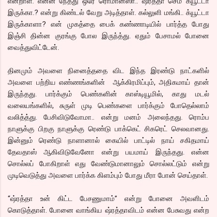
என்றாள். என்ன நேத்து ஒரே ரொமான்ஸா.. ஷரத்தா செம க்யூட்டா
இருக்கா.? என்று கிண்டல் வேறு அடித்தாள். கல்லுளி மங்கி.. க்யூட்டா
இருக்காளா? என் முகத்தை பைக் கண்ணாடியில் பார்த்த போது
இஞ்சி தின்ன குரங்கு போல இருந்த்து. ஏதும் பேசாமல் போனை
வைத்துவிட்டேன்.
தினமும் அவளை நினைத்ததை விட இந்த இரண்டு நாட்களில்
அவளை பற்றிய எண்ணங்களின் ஆக்கிரமிப்பும், அதிகமாய் தான்
இருந்தது. பார்க்கும் பெண்களின் காஸ்டியூமில், காது மடல்
வலையங்களில், சுருள் முடி பெண்களை பார்க்கும் போதெல்லாம்
வலித்த்து. பேசிவிடுவோமா.. என்று மனம் அலைந்தது. ரொம்ப
நாளுக்கு பிறகு நாளுக்கு ரெண்டு பாக்கெட் சிகரெட் செலவானது.
இன்னும் ரெண்டு நாளானால் கையில் பாட்டில் நாய் சகிதமாய்
தேவதாஸ் ஆகிவிடுவேனோ என்று பயமாய் இருந்தது. என்ன
சொல்லப் போகிறாள் எது வேண்டுமானாலும் சொல்லட்டும் என்று
முடிவெடுத்து அவளை பார்க்க கிளம்பும் போது மீரா போன் செய்தாள்.
“ஷ்ரத்தா உன் கிட்ட பேசணுமாம்” என்று போனை அவளிடம்
கொடுத்தாள். போனை வாங்கிய ஷ்ரத்தாவிடம் என்ன பேசுவது என்ற