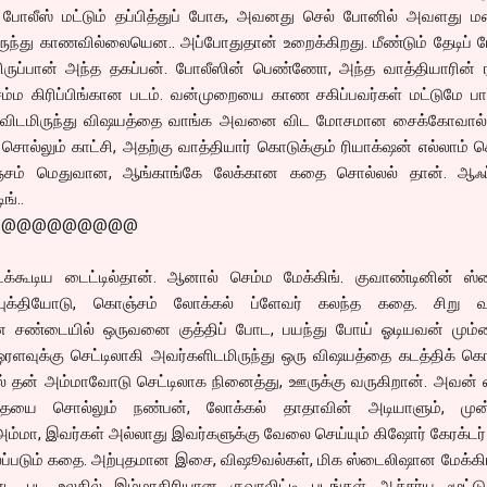
ில் போலீஸ் மட்டும் தப்பித்துப் போக, அவனது செல் போனில் அவளது 
ந்து காணவில்லையென.. அப்போதுதான் உறைக்கிறது. மீண்டும் தேடிப் ப
ுப்பான் அந்த தகப்பன். போலீஸின் பெண்ணோ, அந்த வாத்தியாரின் 
்ம கிரிப்பிங்கான படம். வன்முறையை காண சகிப்பவர்கள் மட்டுமே பார
ிடமிருந்து விஷயத்தை வாங்க அவனை விட மோசமான சைக்கோவால்
் சொல்லும் காட்சி, அதற்கு வாத்தியார் கொடுக்கும் ரியாக்‌ஷன் எல்லாம் 
கொஞ்சம் மெதுவான, ஆங்காங்கே லேக்கான கதை சொல்லல் தான். ஆஃ
ங்..
@@@@@@@@@@
ிடக்கூடிய டைட்டில்தான். ஆனால் செம்ம மேக்கிங். குவாண்டினின் ஸ்
ுக்தியோடு, கொஞ்சம் லோக்கல் ப்ளேவர் கலந்த கதை. சிறு வ
ண்டையில் ஒருவனை குத்திப் போட, பயந்து போய் ஓடியவன் மும்ப
ஒரளவுக்கு செட்டிலாகி அவர்களிடமிருந்து ஒரு விஷயத்தை கடத்திக் க
ாயில் தன் அம்மாவோடு செட்டிலாக நினைத்து, ஊருக்கு வருகிறான். அவன் 
 சொல்லும் நண்பன், லோக்கல் தாதாவின் அடியாளும், முன
மா, இவர்கள் அல்லாது இவர்களுக்கு வேலை செய்யும் கிஷோர் கேரக்டர்
ப்படும் கதை. அற்புதமான இசை, விஷூவல்கள், மிக ஸ்டைலிஷான மேக்கி
னட பட உலகில் இம்மாதிரியான குவாலிட்டி படங்கள் ஆச்சர்ய மூட்டுக