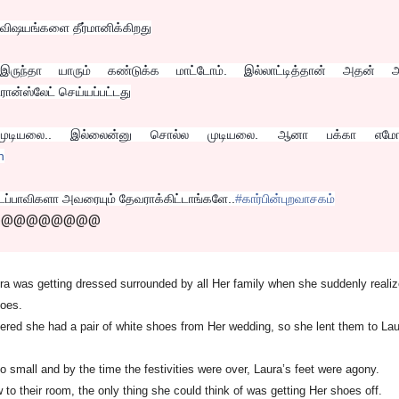
 விஷயங்களை தீர்மானிக்கிறது
ருந்தா யாரும் கண்டுக்க மாட்டோம். இல்லாட்டித்தான் அதன் 
்ரான்ஸ்லேட் செய்யப்பட்டது
ல முடியலை.. இல்லைன்னு சொல்ல முடியலை. ஆனா பக்கா எம
‬
்பாவிகளா அவரையும் தேவராக்கிட்டாங்களே..
‪#‎
கார்பின்புறவாசகம்
@@@@@@@@@
ra was getting dressed surrounded by all Her family when she suddenly reali
hoes.
red she had a pair of white shoes from Her wedding, so she lent them to Lau
oo small and by the time the festivities were over, Laura’s feet were agony.
o their room, the only thing she could think of was getting Her shoes off.