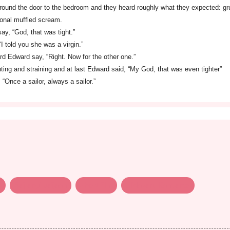
 round the door to the bedroom and they heard roughly what they expected: gr
ional muffled scream.
ay, “God, that was tight.”
I told you she was a virgin.”
ard Edward say, “Right. Now for the other one.”
ing and straining and at last Edward said, “My God, that was even tighter”
“Once a sailor, always a sailor.”
s
Bajrangi baijaan
short film
Ulidavaru Kandante