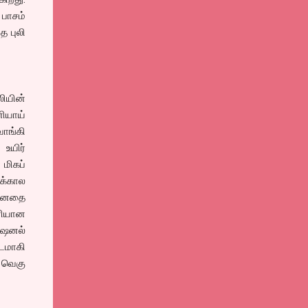
பாசம்
த புலி
ியின்
னியாய்
வாங்கி
 உயிர்
 மிகப்
அக்கால
் மனதை
ிரியான
ோஷனல்
படமாகி
ி வெகு