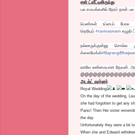
என் ட்வீட்டிலிருந்து
பல சமயங்களில் நேரம் தான் பல
பெண்கள் உப்பைப் போல இ
தெரியும்
‪#‎
ravinasivam‬
எழுதி ட
நல்லாருக்குன்னு சொல்
க்ளைமேக்ஸ்
‪#‎
BajrangiBhaijaan
ஏசுவே உண்மையான தேவன். அடப
@@@@@@@@@@@@
அடல்ட் கார்னர்
Royal Wedding
On the day of the wedding, Lau
she had forgotten to get any s
Panic! Then Her sister remembe
the day.
Unfortunately they were a bit t
When she and Edward withdrew t