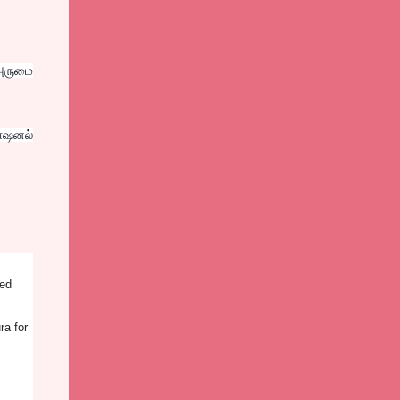
அருமை
ோஷனல்
zed
ra for