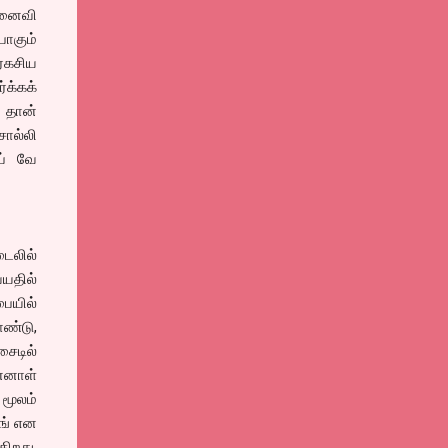
மனைவி
ோகும்
ரகசிய
்க்கக்
 தான்
சொல்லி
ப் வே
டைலில்
யதில்
ையில்
ொண்டு,
சைடில்
்னாள்
 மூலம்
ங் என
ிறது.