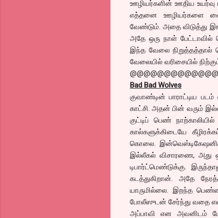
ஊழியர்களின் ஊதிய உயர்வு ம
எத்தனை ஊழியர்களை வைத்
வேண்டும். அதை விடுத்து இங்
அதே ஒரு நாள் பேட்டாவில் ர
இந்த வேலை நிறுத்தத்தால் ப
வேலையில் வரிசையில் நிற்கும
@@@@@@@@@@@@
Bad Bad Wolves
குவாண்டின் பாராட்டிய பட
காட்சி. அதன் பின் வரும் இல்
குட்டிப் பெண் நாற்காலியி
கால்களுக்கிடையே கீழிரக்க
கொலை. இன்வெஸ்டிகேஷனில் அ
இல்லீகல் விசாரணை, அது ஒரு
டிபார்ட்மெண்டுக்கு. இரு
கடத்துகிறான். அதே நேர
யாருமில்லை. இறந்த பெண்ண
போலீஸுடன் சேர்ந்து வதை என்
அப்பாவி என அவனிடம் பேசும