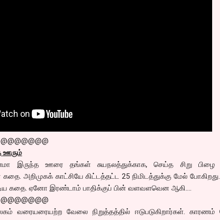
@@@@@@@@
த ஊரும்
மா இருந்த ஊரை தங்கள் சுயநலத்துக்காக, செய்த சிறு பிழை எ
தை. அறிமுகக் காட்சியே கிட்டத்தட்ட 25 நிமிடத்துக்கு மேல் போகிறது.
ண்டிய கதை. ஏனோ இரண்டாம் பாதிக்குப் பின் வளவளவென ஆகி....
@@@@@@@@
லகம் வரையரையற்ற வேலை நிறுத்தத்தில் ஈடுபடுகிறார்கள். காரணம் ப