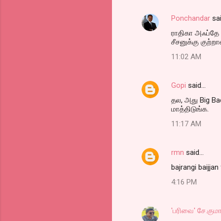
Ponchandar
sa
C
ராதிகா அஃப்தே 
o
சீசனுக்கு குற்
m
11:02 AM
m
e
Gopi
said…
n
தல, அது Big Ba
t
மாத்திடுங்க.
s
11:17 AM
rmn
said…
bajrangi baijjan
4:16 PM
'பரிவை' சே.குமா