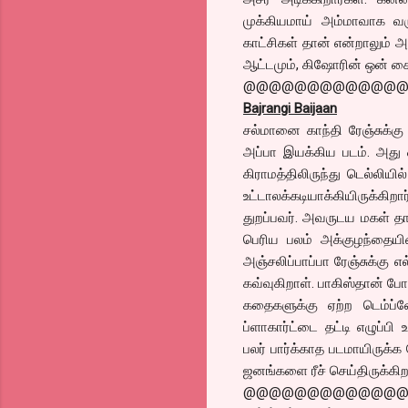
முக்கியமாய் அம்மாவாக வரு
காட்சிகள் தான் என்றாலும் அத
ஆட்டமும், கிஷோரின் ஒன் சைட்
@@@@@@@@@@@@
Bajrangi Baijaan
சல்மானை காந்தி ரேஞ்சுக்கு 
அப்பா இயக்கிய படம். அது ஒ
கிராமத்திலிருந்து டெல்லி
உட்டாலக்கடியாக்கியிருக்க
துறப்பவர். அவருடய மகள் தா
பெரிய பலம் அக்குழந்தையின்
அஞ்சலிப்பாப்பா ரேஞ்சுக்கு 
கவ்வுகிறாள். பாகிஸ்தான் 
கதைகளுக்கு ஏற்ற டெம்ப்ள
ப்ளாகார்ட்டை தட்டி எழுப்பி
பலர் பார்க்காத படமாயிருக்க
ஜனங்களை ரீச் செய்திருக்கிறா
@@@@@@@@@@@@