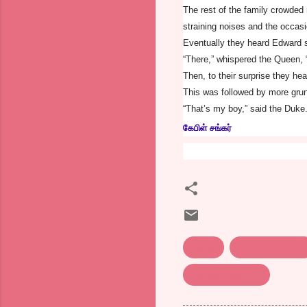
The rest of the family crowded
straining noises and the occas
Eventually they heard Edward s
“There,” whispered the Queen, “
Then, to their surprise they he
This was followed by more grunt
“That’s my boy,” said the Duke. 
கேபிள் சங்கர்
ahalya
Bad Bad Wolve
கொத்து பரோட்டா