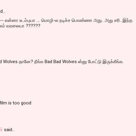
id…
-- என்னா உடம்புயா .... மொழி-ல நடிச்ச பொண்ணா அது.. அது சரி...இந்த
றாலம் வரலையா ??????
d Wolves தானே? நீங்க Bad Bad Wolves ன்னு போட்டு இருக்கீங்க.
 film is too good
ர்
said…