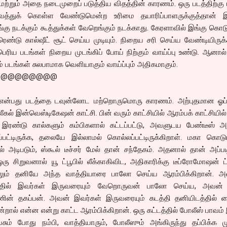
ற்றும் அதை நடைமுறைப் படுத்திய விதத்தின் காரணம். ஒரு படத்திற்க
துக் கொள்ள வேண்டுமென்ற உரிமை தயாரிப்பாளருக்குத்தான் இ
கு நடக்கும் கூத்துக்கள் வேறெங்கும் நடக்காது. கேரளாவில் இங்கு கொடு
ெண்டு கால்ஷீட் சூட் செய்ய முடியும். நிறைய சரி செய்ய வேண்டியிருக்
ெரிய படங்கள் நிறைய முடங்கிப் போய் நிற்கும் வாய்ப்பு உண்டு. ஆனா
் படங்கள் சுலபாமாக வெளியாகும் வாய்ப்பும் அதிகமாகும்.
@@@@@@@@@
ம் என்பது படத்தை டவுன்லோட மற்றொருமொரு காரணம். அற்புதமான ஓப்
லீகல் இன்வெஸ்டிகேஷன் காட்சி. பின் வரும் காட்சியில் ஆரம்பக் காட்சியில்
ல் இரண்டு கால்களும் கம்பிகளால் கட்டப்பட்டு, அவளுடய பேண்டீஸ் 
ப்பட்டிருக்க, தலையே இல்லாமல் கொல்லப்பட்டிருக்கிறாள். மகா கொட
டிபடும், ஸ்கூல் டீச்சர் மேல் தான் சந்தேகம். அதனால் தான் அப்ப
 சிறுவனால் யூ ட்பூபில் லீக்காகிவிட, அதிகாரிக்கு டீப்ரோமோஷன் ட்
ந்தாலும் தனியே அந்த வாத்தியாரை பாலோ செய்ய ஆரம்பிக்கிறான்.
த்தில் இவர்கள் இருவரையும் வேறொருவன் பாலோ செய்ய, அவன்
ின் தகப்பன். அவன் இவர்கள் இருவரையும் கடத்தி தனியிடத்தில் வ
றால் என்ன என்று காட்ட ஆரம்பிக்கிறான். ஒரு கட்டத்தில் போலீஸ் பாவம
் போது நம்பி, வாத்தியாரும், போலீஸும் அங்கிருந்து தப்பிக்க மு