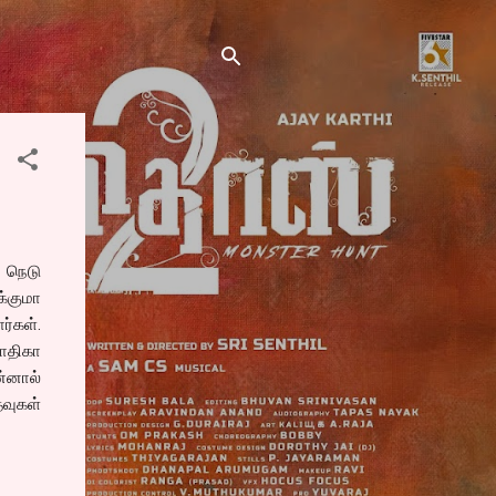
 நெடு
க்குமா
ர்கள்.
ாதிகா
ன்னால்
வுகள்