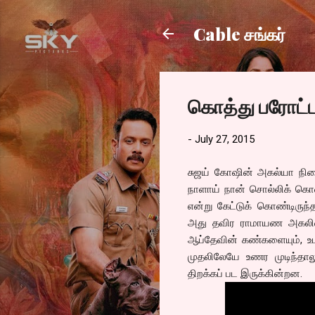
Cable சங்கர்
கொத்து பரோட்ட
-
July 27, 2015
சுஜய் கோஷின் அகல்யா நிற
நாளாய் நான் சொல்லிக் கொண்ட
என்று கேட்டுக் கொண்டிருந்
அது தவிர ராமாயண அகலிகை
ஆப்தேவின் கண்களையும், உடல
முதலிலேயே உணர முடிந்தால
திறக்கப் பட இருக்கின்றன.