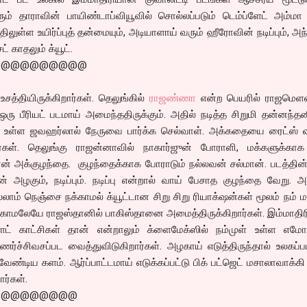
ம் தாராவின் பாயிண்டாப்வியூவில் சொல்லப்படும் டெம்ப்ளேட் அம்மா 
ிலுள்ள உயிர்ப்புத் தன்மையும், அடியாளாய் வரும் ஹீரோவின் நடிப்பும், அந்
 காதலும் க்யூட்.
@@@@@@@@@@
உசத்தியிருக்கிறார்கள். தெலுங்கில்
ராஜண்ணா
என்ற பெயரில் ராஜமெளல
ரு பீரியட் படமாய் அமைந்ததிருக்கும். அதில் நடித்த சிறுமி தன்னந்த
யில் உள்ள ஜவஹர்லால் நேருவை பார்க்க செல்வாள். அக்கதையை ரைட்ஸ் 
ிறார்கள். தெலுங்கு ராஜன்னாவில் நாகார்ஜுன் போராளி, மக்களுக்காக
ன் அக்குழந்தை. குழந்தைக்காக போராடும் நல்லவன் சல்மான். படத்தின்
 அழகும், நடிப்பும். நடிப்பு என்றால் வாய் பேசாத குழந்தை வேறு. 
எல்லாம் நெஞ்சை நக்காமல் க்யூட்டான சிறு சிறு ரியாக்‌ஷன்கள் மூலம் நம
போகாமலேயே ராஜஸ்தானில் பாகிஸ்தானை அமைத்திருக்கிறார்கள். இம்மாத
ேட் காட்சிகள் தான் என்றாலும் க்ளைமேக்ஸில் நம்முள் உள்ள எம
 உணர்ச்சிவசப்பட வைத்துவிடுகிறார்கள். அழகாய் எடுத்திருந்தால் உலகப்
 வேண்டிய களம். ஆர்ப்பாட்டமாய் எடுக்கப்பட்டு பிக் பட்ஜெட் மசாலாவாக்க
ர்கள்.
@@@@@@@@@