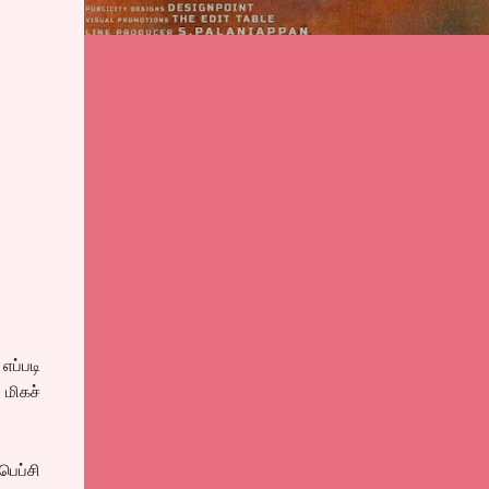
ப்படி
 மிகச்
ெப்சி