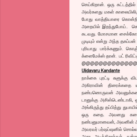
செய்கிறான். ஒரு கட்டத்த
அவர்களது மகள் காலையிலிரு
போது வாத்தியாரை கொன்றிர
அறையில் இறந்துபோய்.. செம
கடவது. மோசமான சைக்கோவ
முடியும் என்று அந்த தகப்பன
புரியாது பார்க்கணும். 
க்ளைமேக்ஸ் தான். பட் ரிவிட்டி
@@@@@@@@@@@@
Ulidavaru Kandante
நாக்கை புரட்டி சுளுக்கு வ
அகிராவின் திரைக்கதை ய
நண்பனொருவன் அவனுக்கன ச
டானுக்கு அசிஸ்டெண்டாகி, 
அங்கிருந்து தப்பித்து துப
ஒரு கதை. அவனது கதையை
நண்பனுமானவன், அவனின் அம்
அவரவர் பர்ஷப்ஷனில் சொல்ல
அசர அடிக்கிறார்கள். கன்