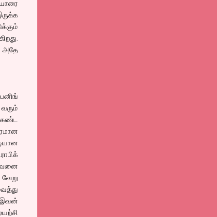
ு யாரை
ருக்க
க்கும்
கிறது.
ல் அதே
பனிங்
 வரும்
அகண்ட
ுரமான
டியான
ராபிக்
 அவனை
 வேறு
ைத்து
் இவன்
யற்சி