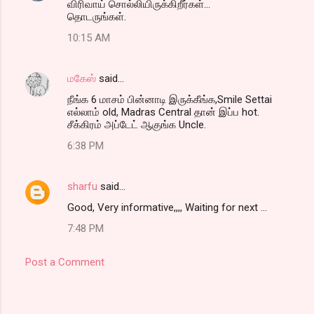
விரிவாய் சொல்லியிருக்கிறீர்கள்...
o
தொடருங்கள்.
m
10:15 AM
m
e
மகேஸ்
said…
n
நீங்க 6 மாசம் பின்னாடி இருக்கீங்க,Smile Settai
t
எல்லாம் old, Madras Central தான் இப்ப hot.
சீக்கிரம் அப்டேட் ஆகுங்க Uncle.
s
6:38 PM
sharfu
said…
Good, Very informative,,,, Waiting for next ...
7:48 PM
Post a Comment