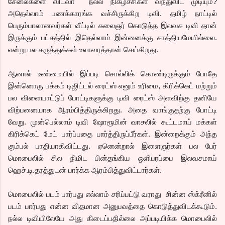
சேனல்களை விடவா நல்ல நிகழ்ச்சிகள் வந்துவிட முடியும?
அதெல்லாம் பணக்காரங்க வச்சிருக்கிற டிவி. தமிழ் நாட்டில்
பெரும்பாலானவர்கள் வீட்டில் கலைஞர் கொடுத்த இலவச டிவி தான்
இருக்கும் பட்சத்தில் இதெல்லாம் இன்னைக்கு சாத்தியமேயில்லை.
என்று பல கருத்துக்கள் உலாவரத்தான் செய்கிறது.
ஆனால் உண்மையில் இப்படி சொல்லிக் கொண்டிருக்கும் போதே
இன்னொரு பக்கம் டிஜிட்டல் ரைட்ஸ் எனும் உரிமை, கிரிக்கெட் மற்றும்
பல விளையாட்டுப் போட்டிகளுக்கு டிவி ரைட்ஸ் அளவிற்கு தனியே
விற்பனையாக ஆரம்பித்திருக்கிறது. அதை வாங்குதற்கு போட்டி
வேறு. முன்பெல்லாம் டிவி ஷோரூமின் வாசலில் கூட்டமாய் மக்கள்
கிரிக்கெட் மேட் பார்ப்பதை பார்த்திருப்பீர்கள். இன்றைக்கும் அந்த
கும்பல் பாதியாகிவிட்டது. ஏனென்றால் இளைஞர்கள் பல பேர்
மொபைலில் சில நிமிட பின்தங்கிய ஒளிபரப்பை இலவசமாய்
ஹெச்.டி.தரத்துடன் பார்க்க ஆரம்பித்துவிட்டார்கள்.
மொபைலில் படம் பார்பது எல்லாம் சரிப்பட்டு வராது சின்ன ஸ்க்ரீனில்
படம் பார்பது என்ன விதமான அனுபவத்தை கொடுத்துவிடக்கூடும்.
நல்ல டிவியிலேயே அது கிடைப்பதில்லை அப்படியிக்க மொபைலில்