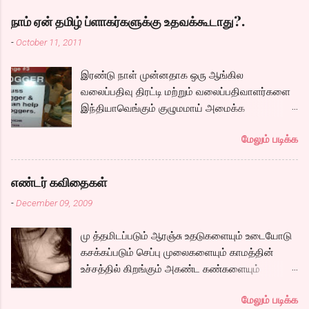
பெண் ரீமா, அவர்களுக்கு அடி பொடி வேலை செய்ய
அழைக்கப்படும் கார்த்தி. இவர்களுடன் நம்முடய
நாம் ஏன் தமிழ் ப்ளாகர்களுக்கு உதவக்கூடாது?.
சோழர்களை தேடும் படலமும் ஆரம்பிக்கிறது.
-
October 11, 2011
கப்பலில் ஏறும் காட்சியிலிருந்து சல,சலவென ஓடும்
ஆறு போல ஓடுகிறது படம். பெரியதாய் கதை ஏதும்
இரண்டு நாள் முன்னதாக ஒரு ஆங்கில
நகராவிட்டாலும், ரீமாவின் அதிரடி கேரக்டரும்,
வலைப்பதிவு திரட்டி மற்றும் வலைப்பதிவாளர்களை
ஆண்ட்ரியாவின் அமைதியான கேரக்டரும்,
இந்தியாவெங்கும் குழுமமாய் அமைக்க
கார்த்தியின் அடாவடி, தடாலடி வெட்டி பேச்சு க...
முயற்சிக்கும் ஒரு நிறுவனம் சென்னையில் ஒரு
மேலும் படிக்க
பதிவர் சந்திப்புக்கு ஏற்பாடு செய்திருந்தது.
இவர்கள் வருடா வருடம் நடத்துவதுதான். இம்முறை
நிறைய தமிழ் வலைப்பூக்கள் நடத்துபவர்களும்
எண்டர் கவிதைகள்
கலந்து கொண்டோம்.
-
December 09, 2009
மு த்தமிடப்படும் ஆரஞ்சு உதடுகளையும் உடையோடு
கசக்கப்படும் செப்பு முலைகளையும் காமத்தின்
உச்சத்தில் கிறங்கும் அகண்ட கண்களையும்
நெகிழும் இடுப்பிலிருந்து உடைகள் நழுவுவதையும்,
மேலும் படிக்க
நீண்ட பயணமாய் வருடிச் செல்லும் பாம்புத்