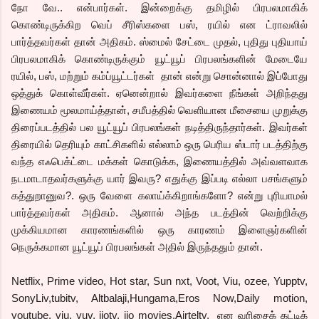
நோ வே.. என்பார்கள். இன்றைக்கு தமிழில் பிரபலமாகிக்
கொண்டிருக்கிற வெப் சீரிஸ்களை பஸ், ரயில் என ட்ராவலில்
பார்த்தவர்கள் தான் அதிகம். ஸ்மைல் சேட்டை முதல், புதிது புதியாய்
பிரபலமாகிக் கொண்டிருக்கும் யூட்யூப் பிரபலங்களின் மேடையே
ரயில், பஸ், மற்றும் கம்ப்யூட்டர்கள் தான் என்று சொன்னால் இப்போது
ஒத்துக் கொள்வீர்கள். ஏனென்றால் இவர்களை நீங்கள் அறிந்தது
இணையம் மூலமாய்த்தான், சமீபத்தில் வெளியான மீசையை முறுக்கு
திரைப்படத்தில் பல யூட்யூப் பிரபலங்கள் நடித்திருந்தார்கள். இவர்கள்
திரையில் தெரியும் காட்சிகளில் எல்லாம் ஒரு பெரிய ஸ்டார் படத்திற்கு
வந்த எஃபெக்ட்டை மக்கள் கொடுக்க, இணையத்தில் அவ்வளவாக
நடமாடாதவர்களுக்கு யார் இவரு? எதுக்கு இப்படி எல்லா பசங்களும்
கத்துறானுவ?. ஒரு வேளை கலாய்க்கிறாங்களோ? என்று புரியாமல்
பார்த்தவர்கள் அதிகம். ஆனால் அந்த படத்தின் வெற்றிக்கு
முக்கியமான காரணங்களில் ஒரு காரணம் இளைஞர்களின்
நெருக்கமான யூட்யூப் பிரபலங்கள் அதில் இருந்ததும் தான்.
Netflix, Prime video, Hot star, Sun nxt, Voot, Viu, ozee, Yupptv,
SonyLiv,tubitv, Altbalaji,Hungama,Eros Now,Daily motion,
youtube, viu, yuv, jiotv, jio movies,Airteltv, என வரிசைக் கட்டிக்