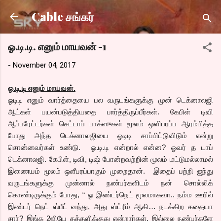
Skip to main content
Cable சங்கர்
ஓ.டி.டி. எனும் மாயவன் -1
-
November 04, 2017
ஓ.டி.டி எனும் மாயவன்.
ஓடிடி எனும் வார்த்தையை பல வருடங்களுக்கு முன் டெக்னாலஜி
ஆட்கள் பயன்படுத்தியதை பார்த்திருப்பீர்கள். கேபிள் டிவி
ஆப்பரேட்டர்கள் செட்டாப் பாக்ஸுகள் மூலம் ஒளிபரப்ப ஆரம்பித்த
போது அந்த டெக்னாலஜியை ஓடிடி சாப்பிட்டுவிடும் என்று
சொன்னவர்கள் உண்டு. ஓ.டி.டி என்றால் என்ன? ஓவர் த டாப்
டெக்னாலஜி. கேபிள், டிவி, டிஷ் போன்றவற்றின் மூலம் மட்டுமல்லாமல்
இணையம் மூலம் ஒளீபரப்பாகும் முறைதான். இதைப் பற்றி ஐந்து
வருடங்களுக்கு முன்னால் நண்பர்களிடம் நன் சொல்லிக்
கொண்டிருக்கும் போது, “ ஓ இண்டர்நெட் மூலமாகவா.. நம்ம ஊரில்
இண்டர் நெட் ஸ்பீட் வந்து, அது ஸ்ட்ரீம் ஆகி… நடக்கிற கதையா
சார்? இங்க 2ஜியே தத்தளிக்குது என்றார்கள். இல்லை நண்பர்களே