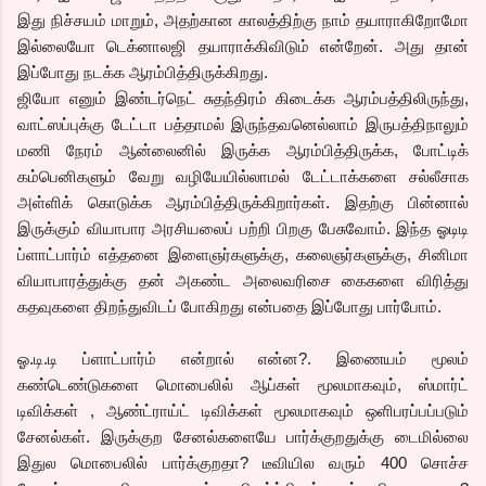
இது நிச்சயம் மாறும், அதற்கான காலத்திற்கு நாம் தயாராகிறோமோ
இல்லையோ டெக்னாலஜி தயாராக்கிவிடும் என்றேன். அது தான்
இப்போது நடக்க ஆரம்பித்திருக்கிறது.
ஜியோ எனும் இண்டர்நெட் சுதந்திரம் கிடைக்க ஆரம்பத்திலிருந்து,
வாட்ஸப்புக்கு டேட்டா பத்தாமல் இருந்தவனெல்லாம் இருபத்திநாலும்
மணி நேரம் ஆன்லைனில் இருக்க ஆரம்பித்திருக்க, போட்டிக்
கம்பெனிகளும் வேறு வழியேயில்லாமல் டேட்டாக்களை சல்லீசாக
அள்ளிக் கொடுக்க ஆரம்பித்திருக்கிறார்கள். இதற்கு பின்னால்
இருக்கும் வியாபார அரசியலைப் பற்றி பிறகு பேசுவோம். இந்த ஓடிடி
ப்ளாட்பார்ம் எத்தனை இளைஞர்களுக்கு, கலைஞர்களுக்கு, சினிமா
வியாபாரத்துக்கு தன் அகண்ட அலைவரிசை கைகளை விரித்து
கதவுகளை திறந்துவிடப் போகிறது என்பதை இப்போது பார்போம்.
ஓ.டி.டி ப்ளாட்பார்ம் என்றால் என்ன?. இணையம் மூலம்
கண்டெண்டுகளை மொபைலில் ஆப்கள் மூலமாகவும், ஸ்மார்ட்
டிவிக்கள் , ஆண்ட்ராய்ட் டிவிக்கள் மூலமாகவும் ஒளிபரப்பப்படும்
சேனல்கள். இருக்குற சேனல்களையே பார்க்குறதுக்கு டைமில்லை
இதுல மொபைலில் பார்க்குறதா? டீவியில வரும் 400 சொச்ச