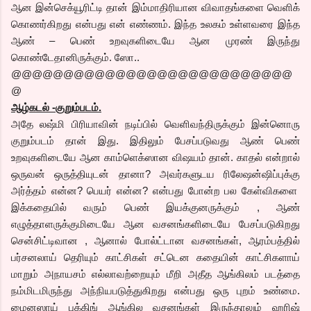
ஆன இன்செக்யூரிட்டி தான் இம்மாதிரியான விவாதங்களை வெளிக்
கொணர்கிறது என்பது என் எண்ணம். இந்த உலகம் உள்ளவரை இந்த
ஆண் – பெண் உறவுகளிடையே ஆன முரண் இருந்து
கொண்டேதானிருக்கும். ஸோ..
@@@@@@@@@@@@@@@@@@@@@@@@@@@
@
ஆழ்கடல் -குறும்படம்.
அதே லஷ்மி பிரியாவின் நடிப்பில் வெளிவந்திருக்கும் இன்னொரு
குறும்படம் தான் இது. இதிலும் பேசப்படுவது ஆண் பெண்
உறவுகளிடையே ஆன காம்ளெக்ஸான விஷயம் தான். காதல் என்றால்
ஒருவன் ஒருத்தியுடன் தானா? அவர்களுடய ரிலேஷன்ஷிப்புக்கு
அர்த்தம் என்ன? பெயர் என்ன? என்பது போன்ற பல கேள்விகளை
இக்கதையில் வரும் பெண் இயக்குனருக்கும் , ஆண்
எழுத்தாளருக்குமிடையே ஆன வசனங்களிடையே பேசப்படுகிறது
சென்சிட்டிவான , ஆனால் போல்ட்டான வசனங்கள், ஆரம்பத்தில்
பர்சனலாய் தெரியும் காட்சிகள் சட்டென கதையின் காட்சிகளாய்
மாறும் அநாயசம் எல்லாவற்றையும் மீறி அதீத ஆங்கிலம் படத்தை
நம்மிடமிருந்து அந்நியபடுத்துகிறது என்பது ஒரு புறம் உண்மை.
மைனஸாய் புக்கிங் ஆங்கில வசனங்கள் இருந்தாலும் ஹரிஷ்