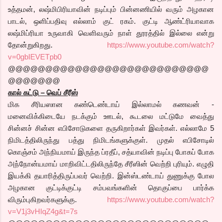
உத்தமன், லஷ்மிபிரியாவின் நடிப்பும் பின்னணியில் வரும் அழகான
பாடல், ஒளிப்பதிவு எல்லாம் குட் ரகம். குட்டி ஆண்ட்ரியாவாக
லஷ்மிப்ரியா உருவாகி வெளிவரும் நாள் தூரத்தில் இல்லை என்று
தோன்றுகிறது.
https://www.youtube.com/watch?
v=0gbIEVETpb0
@@@@@@@@@@@@@@@@@@@@@@@@@@@
@@@@@@@
கால் கட்டு – வெப் சீரீஸ்
மிக சீரியஸான கண்டெண்டாய் இல்லாமல் கணவன் -
மனைவிக்கிடையே நடக்கும் ஊடல், கூடலை மட்டுமே வைத்து
சின்னச் சின்ன எபிசோடுகளை தருகிறார்கள் இவர்கள். எல்லாமே 5
நிமிடத்திலிருந்து பத்து நிமிடங்களுக்குள். முதல் எபிசோடில்
கொஞ்சம் அந்நியமாய் இருந்த ப்ரதீப், சத்யாவின் நடிப்பு போகப் போக
அந்நோன்யமாய் மாறிவிட்டதிலிருந்தே சீரீஸின் வெற்றி புரியும். எழுதி
இயக்கி தயாரித்திருப்பவர் வெற்றி. இன்ஸ்டண்டாய் துணுக்கு போல
அழகான குட்டிக்குட்டி சம்பவங்களின் தொகுப்பை பார்க்க
விரும்புகிறவர்களுக்கு.
https://www.youtube.com/watch?
v=V1j3vHIqZ4g&t=7s