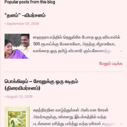
Popular posts from this blog
"தனம்” -விமர்சனம்
-
September 05, 2008
ஹைதராபாத்தில் தெலுங்கே பேசாத ஓரு ஏரியாவில்
500 ரூபாய்க்கு மேலாகவோ, அதற்கு கீழாகவோ,
வாங்காத ஓரு தமிழ் விபசாரி கும்பகோணத்து
அக்ரஹாரத்தின் வீட்டில் மருமகளாக
மேலும் படிக்க
வாழ்கைபடுகிறாள். அவளுடய வாழ்கை எப்படி
அமைந்தது? என்ற ஓரு நல்ல லைனை , சங்கீதா
தன்னுடய இடுப்பை சுழற்றி, சுழற்றி நடப்பதை போல்
பொக்கிஷம் – சேரனுக்கு ஒரு கடிதம்
சும்மா, சுத்தி, சுத்தி குழப்பி, நம்பமுடியாத
(திரைவிமர்சனம்)
திரைக்கதையால் சொதப்பி,சங்கீதாவை ஏதோ
-
August 15, 2009
ரஜினியை போல நினைத்து பில்டப் செய்வதும்,
அவரும் அதற்கு ஏற்றார் போல் ரஜினி பாஷா போல
சுதந்திரதின வாழ்த்துக்கள் அன்பான சேரன்
க்ளைமாக்ஸில் செய்வதும் கொஞ்சம் அல்ல
அவர்களுக்கு, உங்களது இயக்கத்தில் வந்த
ரொம்பவே ஓவர். ஓரு ஆச்சாரமான இளைஞன்
படங்களை ரசித்து பார்த்து வந்த ரசிகன் எழுதுவது.
எப்படி ஓருவிபசாரியிடம் தன்னை இழக்கிறான்