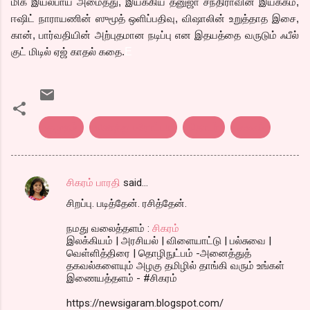
மிக இயல்பாய் அமைத்து, இயக்கிய தனுஜா சந்திராவின் இயக்கம்,
ஈஷிட் நாராயணின் ஸுமூத் ஒளிப்பதிவு, விஷாலின் உறுத்தாத இசை,
கான், பார்வதியின் அற்புதமான நடிப்பு என இதயத்தை வருடும் ஃபீல்
குட் மிடில் ஏஜ் காதல் கதை.
E
குமுதம்
கொத்து பரோட்டா
தொடர்
லைஃப்
சிகரம் பாரதி
said…
C
சிறப்பு. படித்தேன். ரசித்தேன்.
o
m
நமது வலைத்தளம் :
சிகரம்
இலக்கியம் | அரசியல் | விளையாட்டு | பல்சுவை |
m
வெள்ளித்திரை | தொழிநுட்பம் -அனைத்துத்
தகவல்களையும் அழகு தமிழில் தாங்கி வரும் உங்கள்
e
இணையத்தளம் - #சிகரம்
n
https://newsigaram.blogspot.com/
t