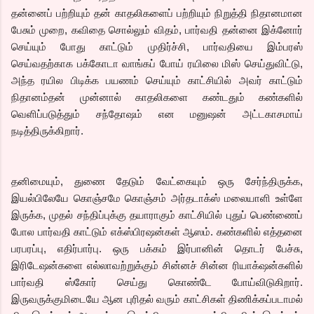
தன்னைப் பற்றியும் தன் காதலிகளைப் பற்றியும் நிறுத்தி நிதானமான
பேசும் முறை, கவிதை சொல்லும் விதம், பார்வதி தன்னை இக்னோர்
செய்யும் போது காட்டும் முதிர்ச்சி, பார்வதியை இம்பரஸ்
செய்வதற்காக பக்கோடா வாங்கப் போய் ரயிலை மிஸ் செய்துவிட்டு,
அந்த ரயில பிடிக்க பயணம் செய்யும் காட்சியில் அவர் காட்டும்
நிதானம்தன் முன்னால் காதலிகளை கண்டதும் கண்களில்
வெளிப்படுத்தும் சந்தோஷம் என மனுஷன் அட்டகாசமாய்
நடித்திருக்கிறார்.
தனிமையும், துணை தேடும் வேட்கையும் ஒரு சேர்ந்திருக்க,
இயல்பிலேயே கொஞ்சமே கொஞ்சம் அர்தடாக்ஸ் மலையாளி உள்ளே
இருக்க, முதல் சந்திப்புக்கு தயாராகும் காட்சியில் புதுப் பெண்ணைப்
போல பார்வதி காட்டும் எக்ஸ்பிரஷன்கள் ஆஸம். கண்களில் எத்தனை
பரபரப்பு, எதிர்பார்பு. ஒரு பக்கம் இர்பானின் தொடர் பேச்சு,
இரிடேஷன்களை எல்லாவற்றுக்கும் சின்னச் சின்ன ரியாக்‌ஷன்களில்
பார்வதி ஸ்கோர் செய்து கொண்டே போய்விடுகிறார்.
இருவருக்குமிடையே ஆன புரிதல் வரும் காட்சிகள் திணிக்கப்படாமல்