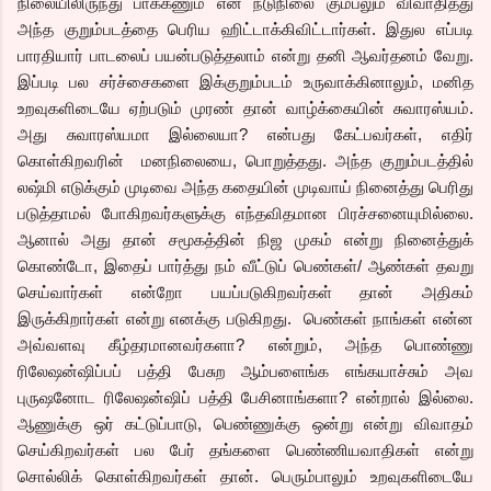
நிலையிலிருந்து பாக்கணும் என நடுநிலை கும்பலும் விவாதித்து
அந்த குறும்படத்தை பெரிய ஹிட்டாக்கிவிட்டார்கள். இதுல எப்படி
பாரதியார் பாடலைப் பயன்படுத்தலாம் என்று தனி ஆவர்தனம் வேறு.
இப்படி பல சர்ச்சைகளை இக்குறும்படம் உருவாக்கினாலும், மனித
உறவுகளிடையே ஏற்படும் முரண் தான் வாழ்க்கையின் சுவாரஸ்யம்.
அது சுவாரஸ்யமா இல்லையா? என்பது கேட்பவர்கள், எதிர்
கொள்கிறவரின் மனநிலையை, பொறுத்தது. அந்த குறும்படத்தில்
லஷ்மி எடுக்கும் முடிவை அந்த கதையின் முடிவாய் நினைத்து பெரிது
படுத்தாமல் போகிறவர்களுக்கு எந்தவிதமான பிரச்சனையுமில்லை.
ஆனால் அது தான் சமூகத்தின் நிஜ முகம் என்று நினைத்துக்
கொண்டோ, இதைப் பார்த்து நம் வீட்டுப் பெண்கள்/ ஆண்கள் தவறு
செய்வார்கள் என்றோ பயப்படுகிறவர்கள் தான் அதிகம்
இருக்கிறார்கள் என்று எனக்கு படுகிறது. பெண்கள் நாங்கள் என்ன
அவ்வளவு கீழ்தரமானவர்களா? என்றும், அந்த பொண்ணு
ரிலேஷன்ஷிப்பப் பத்தி பேசுற ஆம்பளைங்க எங்கயாச்சும் அவ
புருஷனோட ரிலேஷன்ஷிப் பத்தி பேசினாங்களா? என்றால் இல்லை.
ஆணுக்கு ஒர் கட்டுப்பாடு, பெண்ணுக்கு ஒன்று என்று விவாதம்
செய்கிறவர்கள் பல பேர் தங்களை பெண்ணியவாதிகள் என்று
சொல்லிக் கொள்கிறவர்கள் தான். பெரும்பாலும் உறவுகளிடையே