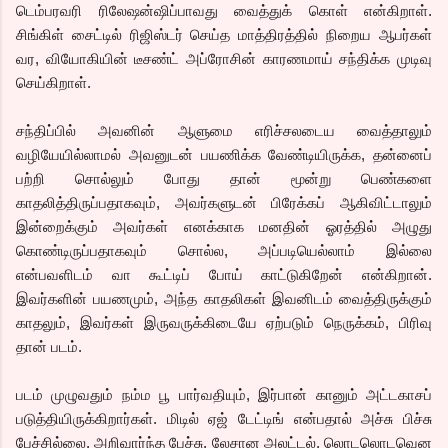
டெம்பரவரி ரிலேஷன்ஷிப்பாவது வைத்துக் கொள் என்கிறாள்.
சிங்கிள் சைட்டில் ரிஜிஸ்டர் செய்த மாத்திரத்தில் நிறைய ஆபர்கள்
வர, வியோகியின் டீசண்ட் அப்ரோசின் காரணமாய் சந்திக்க முடிவு
செய்கிறாள்.
ச
ந்திப்பில் அவனின் ஆளுமை எரிச்சலடைய வைத்தாலும்
வழியேயில்லாமல் அவனுடன் பயணிக்க வேண்டியிருக்க, தன்னைப்
பற்றி சொல்லும் போது தான் மூன்று பெண்களை
காதலித்திருப்பதாகவும், அவர்களுடன் பிரேக்கப் ஆகிவிட்டாலும்
இன்றைக்கும் அவர்கள் எனக்காக மனதின் ஓரத்தில் அழுது
கொண்டிருப்பதாகவும் சொல்ல, அப்படியெல்லாம் இல்லை
என்பவளிடம் வா கூட்டிப் போய் காட்டுகிறேன் என்கிறான்.
இவர்களின் பயணமும், அந்த காதலிகள் இவனிடம் வைத்திருக்கும்
காதலும், இவர்கள் இருவருக்கிடையே ஏற்படும் நெருக்கம், பிரிவு
தான் படம்.
படம் முழுவதும் நம்ம பூ பார்வதியும், இர்பான் கானும் அட்டகாசப்
படுத்தியிருக்கிறார்கள். மிடில் ஏஜ் டேட்டிங் என்பதால் அச்சு பிச்சு
பேச்சில்லை. அறிவார்ந்த பேச்சு. லேசான அலட்டல், லொடலொடவென