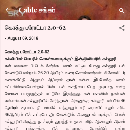
Skip to main content
Cable சங்கர்
கொத்து பரோட்டா 2.0-62
-
August 09, 2018
கொத்து பரோட்டா 2.0-62
கல்வியின் பெயரில் கொள்ளையடிக்கும் இன்ஞினியரிங் கல்லூரி
என் மகனை பி.டெக் சேர்க்க பணம் கட்டிய போது கல்லூரி பஸ்
வேண்டுமென்றால் 26-30 ஆயிரம் வரை சொன்னார்கள். கிலோமீட்டர்
கணக்கிட்டு. அதுவும் ஆப்ஷன் தான் என்ன இப்போதே பணம்
கட்டவில்லையென்றால் பின்பு பஸ் வசதியை பெற முடியாது என்ற
லேசான பயமுறுத்தல் மட்டுமே இருந்தது. என் மகனின் நண்பன்
எஸ்.எஸ்.என் கல்லூரியில் சேர்ந்தான். அவனுக்கு கல்லூரி பஸ் பீஸ் 46
ஆயிரம் ரூபாய். நீ பஸ்ஸில் வந்தாலும் சரி வராவிட்டாலும் சரி..
46ஆயிரம் பீஸ் கட்டியே தீர வேண்டும். அவனுடன் படிக்கும் பெண்
கல்லூரியிலிருந்து நடக்கும் தூரத்தில் தான் வீடு. ஆனாலும் அவள்
கல்லூரி பஸ்ஸுக்கு பீஸ் கட்டியாக வேண்டும் என்று