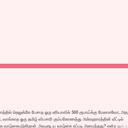
்தில் தெலுங்கே பேசாத ஓரு ஏரியாவில் 500 ரூபாய்க்கு மேலாகவோ, அதற
 வாங்காத ஓரு தமிழ் விபசாரி கும்பகோணத்து அக்ரஹாரத்தின் வீட்டில்
 வாழ்கைபடுகிறாள். அவளுடய வாழ்கை எப்படி அமைந்தது? என்ற ஓரு ந