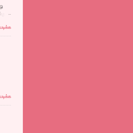
டு
்று
படிக்க
்னன்
்தோடு
ள்ளே
,
ுக்கு
களை
 ஆறு
ு
டி
படிக்க