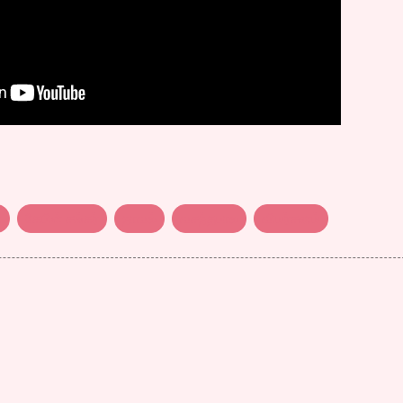
்
கேபிள் சங்கர்
நாவல்
வசந்தபால
விமர்சனம்