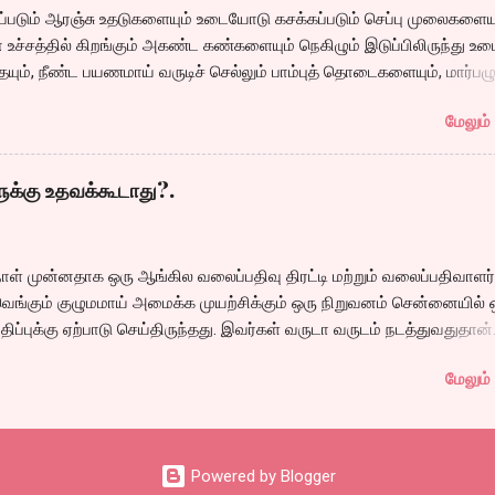
டப்படும் ஆரஞ்சு உதடுகளையும் உடையோடு கசக்கப்படும் செப்பு முலைகளையு
் உச்சத்தில் கிறங்கும் அகண்ட கண்களையும் நெகிழும் இடுப்பிலிருந்து உ
யும், நீண்ட பயணமாய் வருடிச் செல்லும் பாம்புத் தொடைகளையும், மார்பழு
டும் உன் அணைப்பையும் வேறொருவன் ஆளப்போவதை தாங்கமுடியாமல்
மேலும் 
ி நான். கவிதை by கேபிள் சங்கர்( இப்படி நாமே சொல்லிட்டாத்தான்
ங்கனு) டிஸ்கி: இதுக்கு ஒரு நல்ல தலைப்பு கொடுங்கப்பா. . Technorati Tag
 , கவிதை , எண்டர் கவிதை உயிரோடை கவிதை போட்டிக்கான கவிதையை பட
களுக்கு உதவக்கூடாது?.
ாள் முன்னதாக ஒரு ஆங்கில வலைப்பதிவு திரட்டி மற்றும் வலைப்பதிவாள
ெங்கும் குழுமமாய் அமைக்க முயற்சிக்கும் ஒரு நிறுவனம் சென்னையில் 
்திப்புக்கு ஏற்பாடு செய்திருந்தது. இவர்கள் வருடா வருடம் நடத்துவதுதான்
நிறைய தமிழ் வலைப்பூக்கள் நடத்துபவர்களும் கலந்து கொண்டோம்.
மேலும் 
Powered by Blogger