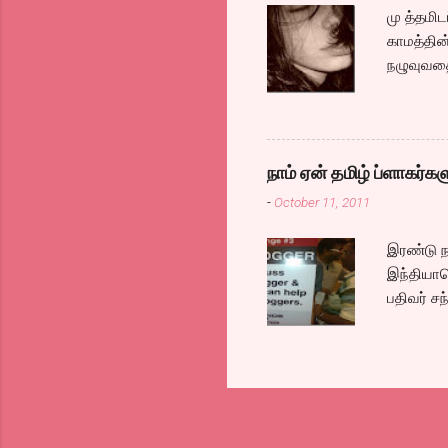
மு த்தமி
காமத்தின
நழுவுவதை
இறுக்கி
சாகிறேனட
ஒத்துப்பா
kavithai
நாம் ஏன் தமிழ் ப்ளாகர்
-
October 11, 2011
இரண்டு ந
இந்தியாவ
பதிவர் சந
இம்முறை 