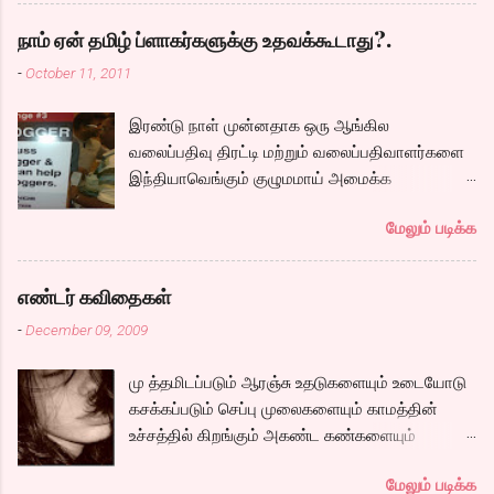
பெண் ரீமா, அவர்களுக்கு அடி பொடி வேலை செய்ய
அழைக்கப்படும் கார்த்தி. இவர்களுடன் நம்முடய
நாம் ஏன் தமிழ் ப்ளாகர்களுக்கு உதவக்கூடாது?.
சோழர்களை தேடும் படலமும் ஆரம்பிக்கிறது.
-
October 11, 2011
கப்பலில் ஏறும் காட்சியிலிருந்து சல,சலவென ஓடும்
ஆறு போல ஓடுகிறது படம். பெரியதாய் கதை ஏதும்
இரண்டு நாள் முன்னதாக ஒரு ஆங்கில
நகராவிட்டாலும், ரீமாவின் அதிரடி கேரக்டரும்,
வலைப்பதிவு திரட்டி மற்றும் வலைப்பதிவாளர்களை
ஆண்ட்ரியாவின் அமைதியான கேரக்டரும்,
இந்தியாவெங்கும் குழுமமாய் அமைக்க
கார்த்தியின் அடாவடி, தடாலடி வெட்டி பேச்சு க...
முயற்சிக்கும் ஒரு நிறுவனம் சென்னையில் ஒரு
மேலும் படிக்க
பதிவர் சந்திப்புக்கு ஏற்பாடு செய்திருந்தது.
இவர்கள் வருடா வருடம் நடத்துவதுதான். இம்முறை
நிறைய தமிழ் வலைப்பூக்கள் நடத்துபவர்களும்
எண்டர் கவிதைகள்
கலந்து கொண்டோம்.
-
December 09, 2009
மு த்தமிடப்படும் ஆரஞ்சு உதடுகளையும் உடையோடு
கசக்கப்படும் செப்பு முலைகளையும் காமத்தின்
உச்சத்தில் கிறங்கும் அகண்ட கண்களையும்
நெகிழும் இடுப்பிலிருந்து உடைகள் நழுவுவதையும்,
மேலும் படிக்க
நீண்ட பயணமாய் வருடிச் செல்லும் பாம்புத்