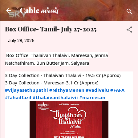
Skip to main content
Cable சங்கர்
Box Office- Tamil- July 27-2025
-
July 28, 2025
Box Office: Thalaivan Thalaivi, Mareesan, Jenma
Natchathiram, Bun Butter Jam, Saiyaara
3 Day Collection - Thalaivan Thalaivi - 19.5 Cr (Approx)
3
Day Collection - Mareesan-3.1 Cr (Approx)
#vijayasethupathi
#NithyaMenen
#vadivelu
#FAFA
#fahadfazil
#thalaivanthalaivii
#mareesan