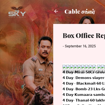
Cable சங்கர்
Box Office Re
-
September 16, 2025
‌
𝟰 𝗗𝗮𝘆-𝗠𝗶𝗿𝗮𝗶-𝟱𝟬𝗖𝗿 𝗚𝗿𝗼𝘀
𝟰 𝗗𝗮𝘆- 𝗗𝗲𝗺𝗼𝗻𝘀 𝘀𝗹𝗮𝘆𝗲𝗿-
𝟰 𝗗𝗮𝘆 - 𝗕𝗹
𝗮𝗰𝗸𝗺𝗮𝗶𝗹-𝟲𝟬 𝗟
𝟰 𝗗𝗮𝘆- 𝗕𝗼𝗺𝗯-𝟮𝟯 𝗟𝗸𝘀-𝗚
𝟰 𝗗𝗮𝘆-𝗞𝘂𝗺𝗮𝗮𝗿𝗮 𝘀𝗮𝗺𝗯𝗮
𝟰 𝗗𝗮𝘆- 𝗧𝗵𝗮𝗻𝗮𝗹-𝟲𝟬 𝗹𝗮𝗸𝗵