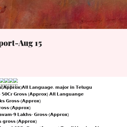
Skip to main content
port-Aug 15
𝘀(𝗔𝗽𝗽𝗿𝗼𝘅)𝗔𝗹𝗹 𝗟𝗮𝗻𝗴𝘂𝗮𝗴𝗲. 𝗺𝗮𝗷𝗼𝗿 𝗶𝗻 𝗧𝗲𝗹𝘂𝗴𝘂
 𝟱𝟬𝗖𝗿 𝗚𝗿𝗼𝘀𝘀 (𝗔𝗽𝗽𝗿𝗼𝘅) 𝗔𝗹𝗹 𝗟𝗮𝗻𝗴𝘂𝗮𝗻𝗴𝗲
𝗸𝘀 𝗚𝗿𝗼𝘀𝘀-(𝗔𝗽𝗽𝗿𝗼𝘅)
𝗼𝘀𝘀-(𝗔𝗽𝗽𝗿𝗼𝘅)
𝘃𝗮𝗺-𝟵 𝗟𝗮𝗸𝗵𝘀- 𝗚𝗿𝗼𝘀𝘀-(𝗔𝗽𝗽𝗿𝗼𝘅)
𝘀 𝗴𝗿𝗼𝘀𝘀 (𝗔𝗽𝗽𝗿𝗼𝘅)