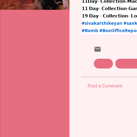
𝟭𝟭𝗗𝗮𝘆- 𝗖𝗼𝗹𝗹𝗲𝗰𝘁𝗶𝗼𝗻-𝗠𝗮
𝟭𝟭 𝗗𝗮𝘆- 𝗖𝗼𝗹𝗹𝗲𝗰𝘁𝗶𝗼𝗻-𝗚𝗮
𝟭𝟵 𝗗𝗮𝘆 - 𝗖𝗼𝗹𝗹𝗲𝗰𝘁𝗶𝗼𝗻- 𝗟
#sivakarthikeyan
#sank
#Bomb
#BoxOfficeRepo
aug 15
box offic
Post a Comment
C
o
m
m
e
n