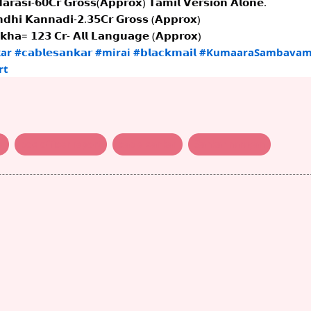
𝗮𝗿𝗮𝘀𝗶-𝟲𝟬𝗖𝗿 𝗚𝗿𝗼𝘀𝘀(𝗔𝗽𝗽𝗿𝗼𝘅) 𝗧𝗮𝗺𝗶𝗹 𝗩𝗲𝗿𝘀𝗶𝗼𝗻 𝗔𝗹𝗼𝗻𝗲.
𝗻𝗱𝗵𝗶 𝗞𝗮𝗻𝗻𝗮𝗱𝗶-𝟮.𝟯𝟱𝗖𝗿 𝗚𝗿𝗼𝘀𝘀 (𝗔𝗽𝗽𝗿𝗼𝘅)
𝗼𝗸𝗵𝗮= 𝟭𝟮𝟯 𝗖𝗿- 𝗔𝗹𝗹 𝗟𝗮𝗻𝗴𝘂𝗮𝗴𝗲 (𝗔𝗽𝗽𝗿𝗼𝘅)
ar
#𝗰𝗮𝗯𝗹𝗲𝘀𝗮𝗻𝗸𝗮𝗿
#mirai
#𝗯𝗹𝗮𝗰𝗸𝗺𝗮𝗶𝗹
#KumaaraSambava
rt
e
box officer report
cable sankar
Sankar narayan