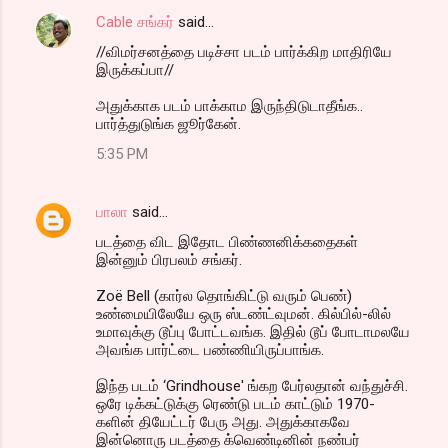
Cable சங்கர்
said…
//விமர்சனத்தை படிச்சா படம் பார்க்கிற மாதிரியே
இருக்கப்பா//
அதுக்காக படம் பாக்காம இருந்திடுடாதீங்க..
பார்த்துடுங்க ஜூர்கேன்.
5:35 PM
பாலா
said…
படத்தை விட இதோட பிண்ணனிக்கதைகள்
இன்னும் பிரபலம் சங்கர்.
Zoë Bell (கார்ல தொங்கிட்டு வரும் பெண்)
உண்மையிலேயே ஒரு ஸ்டண்ட்வுமன். கில்பில்-லில்
உமாவுக்கு டூப்பு போட்டவங்க. இதில் டூப் போடாமலயே
அவங்க பார்ட்டை பண்ணியிருப்பாங்க.
இந்த படம் ‘Grindhouse' ங்கற பேர்லதான் வந்துச்சி.
ஒரே டிக்கட்டுக்கு ரெண்டு படம் காட்டும் 1970-
களின் தியேட்டர் பேரு அது. அதுக்காகவே
இன்னொரு படத்தை க்வெண்டினின் நண்பர்