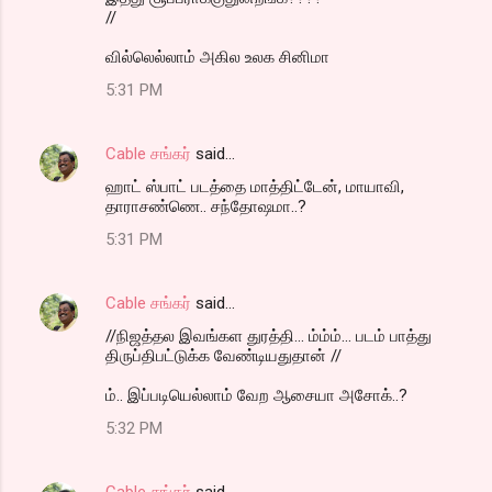
//
வில்லெல்லாம் அகில உலக சினிமா
5:31 PM
Cable சங்கர்
said…
ஹாட் ஸ்பாட் படத்தை மாத்திட்டேன், மாயாவி,
தாராசண்ணெ.. சந்தோஷமா..?
5:31 PM
Cable சங்கர்
said…
//நிஜத்தல இவங்கள துரத்தி... ம்ம்ம்... படம் பாத்து
திருப்திபட்டுக்க வேண்டியதுதான் //
ம்.. இப்படியெல்லாம் வேற ஆசையா அசோக்..?
5:32 PM
Cable சங்கர்
said…