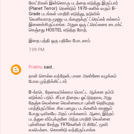
ரோட்ரிகஸ் இன்னொரு படத்தை எடுத்து இருப்பார்
(Planet Terror). ரெண்டும் 1970-களில் வரும் B-
Grade படங்கள் மாதிரி எடுத்து, நடுவில்
‘வெளிவராத மூணு படங்களுக்கு’ ட்ரெய்லர் எல்லாம்
இணைச்சிருப்பாங்க. அதுல ஒரு ட்ரெய்லரை டைரக்ட்
செஞ்சது HOSTEL எடுத்த ரோத்.
இதை பத்தி ஒரு பதிவே போடலாம்.
7:09 PM
Prabhu
said…
நான் சொல்ல வந்தேன், பாலா அண்ணே வழக்கம்
போல முந்திக்கிட்டார்.
B-க்ரடெ தேவையில்லாம மொட்ட ஆக்சன நம்பி
எடுக்கப் படும். சீப்பா நிறைய ஓட்டுறதால, அது
தேஞ்சு வெள்ளை வெள்ளையா புள்ளி தெரியுறத
பாத்திருப்பீங்க. சில பழைய படங்களில் காணும்
போது டிவிலயே அதப் பாக்கலாம். ஆனா, இந்தப்
படத்துல வீம்புக்குனே அந்த மாதிரி வெள்ளை
புள்ளிகள சேத்து 1970களின் பி கிரேட் மூவி
எஃபெக்டை கொண்டு வந்திருப்பாங்க