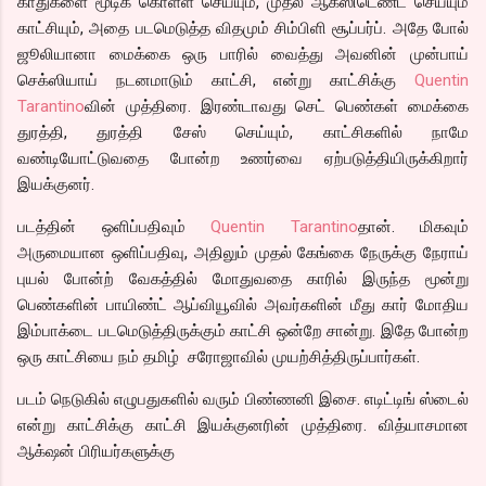
காதுக்ளை மூடிக் கொள்ள செய்யும், முதல் ஆக்ஸிடெண்ட் செய்யும்
காட்சியும், அதை படமெடுத்த விதமும் சிம்பிளி சூப்பர்ப். அதே போல்
ஜூலியானா மைக்கை ஒரு பாரில் வைத்து அவனின் முன்பாய்
செக்ஸியாய் நடனமாடும் காட்சி, என்று காட்சிக்கு
Quentin
Tarantino
வின் முத்திரை. இரண்டாவது செட் பெண்கள் மைக்கை
துரத்தி, துரத்தி சேஸ் செய்யும், காட்சிகளில் நாமே
வண்டியோட்டுவதை போன்ற உணர்வை ஏற்படுத்தியிருக்கிறார்
இயக்குனர்.
படத்தின் ஒளிப்பதிவும்
Quentin Tarantino
தான். மிகவும்
அருமையான ஒளிப்பதிவு, அதிலும் முதல் கேங்கை நேருக்கு நேராய்
புயல் போன்ற் வேகத்தில் மோதுவதை காரில் இருந்த மூன்று
பெண்களின் பாயிண்ட் ஆப்வியூவில் அவர்களின் மீது கார் மோதிய
இம்பாக்டை படமெடுத்திருக்கும் காட்சி ஒன்றே சான்று. இதே போன்ற
ஒரு காட்சியை நம் தமிழ் சரோஜாவில் முயற்சித்திருப்பார்கள்.
படம் நெடுகில் எழுபதுகளில் வரும் பிண்ணனி இசை. எடிட்டிங் ஸ்டைல்
என்று காட்சிக்கு காட்சி இயக்குனரின் முத்திரை. வித்யாசமான
ஆக்‌ஷன் பிரியர்களுக்கு