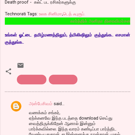
Death proof - கல்ட் பட ரசிகர்களுக்கு
Technorati Tags:
உலக சினிமா
,
டெத் ஃபுரூப்.
கார்த்திக் அனிதா திரைவிமர்சனத்தை படிக்
உங்கள் ஓட்டை தமிழ்மணத்திலும், த்மிலிஷிலும் குத்துங்க.. எசமான்
குத்துங்க..
Death Proof
உலக சினிமா
அன்பேசிவம்
said…
C
வணக்கம் சங்கர்,
o
ஏற்க்கனவே இந்த படத்தை download செய்து
m
வைத்திருக்கிறேன் ஆனால் இன்னும்
பார்க்கவில்லை. இந்த வாரம் கண்டிப்பா பார்த்திட
m
வேண்டியதுதான். ஐ இன்னைக்கு நான்தான் முதல்