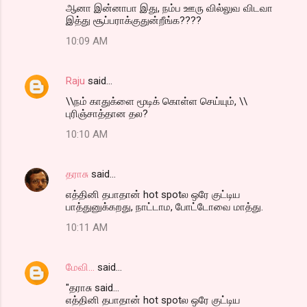
ஆனா இன்னாபா இது, நம்ப ஊரு வில்லுவ விடவா
இத்து சூப்பராக்குதுன்றீங்க????
10:09 AM
Raju
said…
\\நம் காதுக்ளை மூடிக் கொள்ள செய்யும், \\
புரிஞ்சாத்தான தல?
10:10 AM
தராசு
said…
எத்தினி தபாதான் hot spotல ஒரே குட்டிய
பாத்துனுக்கறது, நாட்டாம, போட்டோவை மாத்து.
10:11 AM
மேவி...
said…
"தராசு said...
எத்தினி தபாதான் hot spotல ஒரே குட்டிய