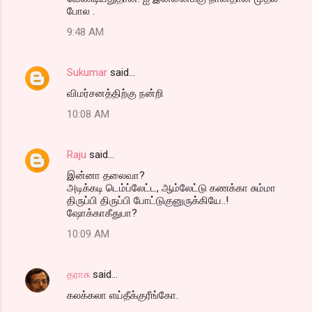
போல .
e
n
9:48 AM
t
s
Sukumar
said…
விமர்சனத்திற்கு நன்றி
10:08 AM
Raju
said…
இன்னா தலைவா?
அடிக்கடி டெம்ப்லேட்ட, ஆம்லேட்டு கணக்கா சும்மா
திருப்பி திருப்பி போட்டுகுனுருக்கியே..!
ஷோக்காகீதுபா?
10:09 AM
தராசு
said…
கலக்கலா எய்தீக்குரீங்கோ.