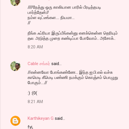
////நேத்து ஒரு காலியான பாரில் பீரடித்தபடி
பார்த்தேன்//
நம்ள வுட்டீங்கள.... நியமா...
//
நீங்க ஃப்ரியா இருப்பீங்கன்னு எனக்கென்ன தெரியும்
தல. அடுத்த முறை கண்டிப்பா போவோம்.. அசோக்..
8:20 AM
Cable சங்கர்
said…
//என்னவோ போங்கண்ணே... இந்த ஐ.பி.எல் வச்சு
காமெடி கீமெடி பண்ணி நமக்கும் கொஞ்சம் பொழுது
போகும்....//
:) :(0(
8:21 AM
Karthikeyan G
said…
fyi,