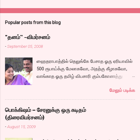
Popular posts from this blog
"தனம்” -விமர்சனம்
-
September 05, 2008
ஹைதராபாத்தில் தெலுங்கே பேசாத ஓரு ஏரியாவில்
500 ரூபாய்க்கு மேலாகவோ, அதற்கு கீழாகவோ,
வாங்காத ஓரு தமிழ் விபசாரி கும்பகோணத்து
அக்ரஹாரத்தின் வீட்டில் மருமகளாக
மேலும் படிக்க
வாழ்கைபடுகிறாள். அவளுடய வாழ்கை எப்படி
அமைந்தது? என்ற ஓரு நல்ல லைனை , சங்கீதா
தன்னுடய இடுப்பை சுழற்றி, சுழற்றி நடப்பதை போல்
பொக்கிஷம் – சேரனுக்கு ஒரு கடிதம்
சும்மா, சுத்தி, சுத்தி குழப்பி, நம்பமுடியாத
(திரைவிமர்சனம்)
திரைக்கதையால் சொதப்பி,சங்கீதாவை ஏதோ
-
August 15, 2009
ரஜினியை போல நினைத்து பில்டப் செய்வதும்,
அவரும் அதற்கு ஏற்றார் போல் ரஜினி பாஷா போல