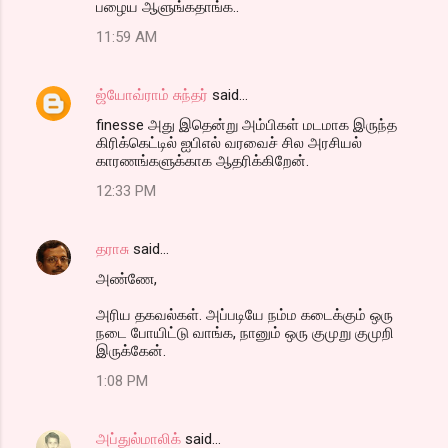
பழைய ஆளுங்கதாங்க..
11:59 AM
ஜ்யோவ்ராம் சுந்தர்
said…
finesse அது இதென்று அம்பிகள் மடமாக இருந்த
கிரிக்கெட்டில் ஐபிஎல் வரவைச் சில அரசியல்
காரணங்களுக்காக ஆதரிக்கிறேன்.
12:33 PM
தராசு
said…
அண்ணே,
அரிய தகவல்கள். அப்படியே நம்ம கடைக்கும் ஒரு
நடை போயிட்டு வாங்க, நானும் ஒரு குமுறு குமுறி
இருக்கேன்.
1:08 PM
அப்துல்மாலிக்
said…