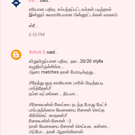
ஸ்ரீ....
said…
சரியான பதிவு. சம்பந்தப்பட்டவர்கள் படித்தால்
இன்னும் சுவாரசியமான பின்னூட்டங்கள் வரலாம்.
ஸ்ரீ....
6:53 PM
Ashok D
said…
விறுவிறுப்பான பதிவு.. தல....20/20 stylla
எழுதியிருக்கிங்க....
ஆனா matches தான் போரடிக்குது....
//நேத்து ஒரு காலியான பாரில் பீரடித்தபடி
பார்த்தேன்//
நம்ள வுட்டீங்கள.... நியமா...
//ரிலையன்ஸ் கோப்பை நடந்த போது மேட்ச்
பார்பதற்க்காக வேலையை ரிசைன் செய்த
கிரிக்கெட் காதலன்//
ரிலையன்ஸ் ரிசைன் :-)
நான் வேலையை ரிசைன் செய்யல.. ஏன்னா...
அப்போ... நான் ஆறாங்கிளாஸ்