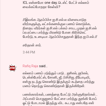
ICL என்னமோ one day, டெஸ்ட் மேட்ச் எல்லாம்
வைக்கப்போறதா கேள்வி?
//இவங்க ஆரம்பிச்ச ஐ.சி.எல்.ல விளையாடுற
வீரர்களுக்கு, லட்சக்கணக்குல பணம் கொடுக்க,
நிறைய வீரர்கள் ஐ.சி.எல் பக்கம் சாய, முதல் ஐ.சி.எல்
ப்ரபரப்பை பார்த்து மிரண்டு போன கிரிக்கெட்
போர்டு, உடனடியா ஆரம்பிச்சதுதான் இந்த ஐ.பி.எல்.//
சரிதான் சார்.
3:44 PM
Rafiq Raja
said…
எல்லாம் பணம் படுத்தும் பாடு... ஐசிஎல், ஐபிஎல்,
டென்ஸ்போர்ட்ஸ், சோனி, ஜீ, பிசிசிஐ, நீயோடிவி,
என்று நடந்து கொண்டு இருக்கும் கூத்தை பார்த்து
மனம் நொந்து கொண்டுதான் இருக்கிறேன்.
பணக்காரர்கள், பணத்தை போட்டு அள்ளுகிறார்கள்...
அப்பாவி பொதுஜனம் மேட்சை பார்த்து தூங்கி போய்
ஓட்டு போடாமல் இருந்து விட கூடாது என்பதே என்