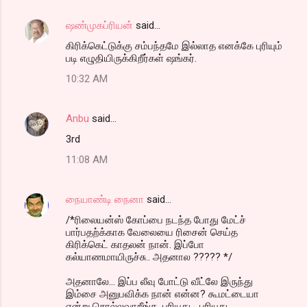
m
ஷண்முகப்ரியன்
said…
e
கிரிக்கெட்டுக்கு சம்பந்தமே இல்லாத எனக்கே புரியும்
n
படி எழுதியிருக்கிறீர்கள் ஷங்கர்.
t
10:32 AM
s
Anbu
said…
3rd
11:08 AM
நையாண்டி நைனா
said…
/*ரிலையன்ஸ் கோப்பை நடந்த போது மேட்ச்
பார்பதற்க்காக வேலையை ரிசைன் செய்த
கிரிக்கெட் காதலன் நான். இப்போ
கல்யாணமாயிருச்சு.. அதனால ????? */
அதனாலே... இப்ப லீவு போட்டு வீட்லே இருந்து
இம்சை அனுபவிக்க நான் என்ன? கூமட்டையா
என்று சொல்லவாறீங்க. புரியுது... புரியுது.