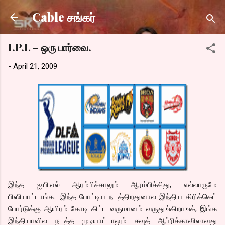
Skip to main content
Cable சங்கர்
I.P.L – ஒரு பார்வை.
-
April 21, 2009
இந்த ஐ.பி.எல் ஆரம்பிச்சாலும் ஆரம்பிச்சிது, எல்லாருமே
பிஸியாட்டாங்க.. இந்த போட்டிய நடத்திறதுனால இந்திய கிரிக்கெட்
போர்டுக்கு ஆயிரம் கோடி கிட்ட வருமானம் வருதுங்கிறாஙக், இங்க
இந்தியாவில நடத்த முடியாட்டாலும் சவுத் ஆப்ரிக்காவிலாவது