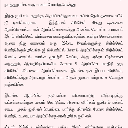
நடத்துறாங்க வருமானம் போயிருமென்னு.
இந்த ஐ.பி.எல். எதுக்கு ஆரம்பிச்சிதுன்னா, கபில் தேவ் தலைமையில்
ஜீ டிவிக்காரஙக.. இந்தியன் கிரிகெட் லீக்னு ஒன்ணை
ஆரம்பிச்சாங்க. ஏன் ஆரம்பிச்சாங்கன்னு அவங்க சொன்ன காரணம்
இளம் கிரிக்கெட் வீரர்களை ஊக்குவிப்பதற்க்காகன்னு சொன்னாங்க.
ஆனா நிஜ காரணம் அது இல்ல.. இவங்களுக்கு கிரிக்கெட்
போர்டுக்கும் இவங்க ஜீ ஸ்போர்ட்ஸ் சேனல் ஆரம்பிச்சதும் கிரிக்கெட்
போட்டி ரைட்ஸ் வாங்க முயற்சி செய்ய, அது ஏதோ பிரச்சனை
வந்ததும், ஆஸ்திரேலியாவில சேனல் 9 ஆரம்பிச்ச மாதிரி ஒரு
கிரிகெட் லீக் டீமை ஆரம்பிச்சாங்க.. இவங்க ஏன் இப்படி கிரிகெட்,
கிரிகெட்ன்னு அலையுறாங்கன்னா.. அதன் மூலமா வர்ற காசு. கொஞ்ச
நஞ்சமில்ல..
இவங்க ஆரம்பிச்ச ஐ.சி.எல்.ல விளையாடுற வீரர்களுக்கு,
லட்சக்கணக்குல பணம் கொடுக்க, நிறைய வீரர்கள் ஐ.சி.எல் பக்கம்
சாய, முதல் ஐ.சி.எல் ப்ரபரப்பை பார்த்து மிரண்டு போன கிரிக்கெட்
போர்டு, உடனடியா ஆரம்பிச்சதுதான் இந்த ஐ.பி.எல்.
ஸ்டார் இந்திய வீரர்களோ, புதிய இளம் வீரர்களோ ஐ.சி.எல்ல