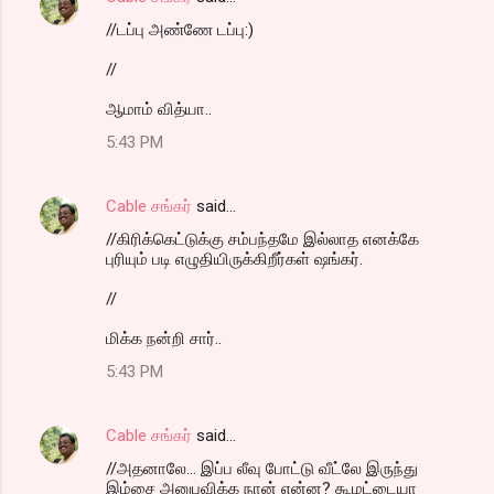
//டப்பு அண்ணே டப்பு:)
//
ஆமாம் வித்யா..
5:43 PM
Cable சங்கர்
said…
//கிரிக்கெட்டுக்கு சம்பந்தமே இல்லாத எனக்கே
புரியும் படி எழுதியிருக்கிறீர்கள் ஷங்கர்.
//
மிக்க நன்றி சார்..
5:43 PM
Cable சங்கர்
said…
//அதனாலே... இப்ப லீவு போட்டு வீட்லே இருந்து
இம்சை அனுபவிக்க நான் என்ன? கூமட்டையா