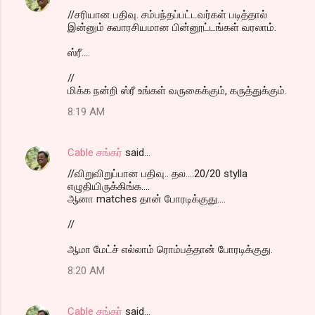
//சரியான பதிவு. சம்பந்தப்பட்டவர்கள் படித்தால்
இன்னும் சுவாரசியமான பின்னூட்டங்கள் வரலாம்.
ஸ்ரீ....
//
மிக்க நன்றி ஸ்ரீ உங்கள் வருகைக்கும், கருத்துக்கும்.
8:19 AM
Cable சங்கர்
said…
//விறுவிறுப்பான பதிவு.. தல....20/20 stylla
எழுதியிருக்கிங்க....
ஆனா matches தான் போரடிக்குது....
//
ஆமா மேட்ச் எல்லாம் ரொம்பத்தான் போரடிக்குது.
8:20 AM
Cable சங்கர்
said…