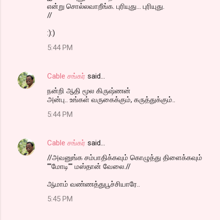
என்று சொல்லவாறீங்க. புரியுது... புரியுது.
//
:):)
5:44 PM
Cable சங்கர்
said…
நன்றி ஆதி மூல கிருஷ்ணன்
அன்பு.. உங்கள் வருகைக்கும், கருத்துக்கும்..
5:44 PM
Cable சங்கர்
said…
//அவனுங்க சம்பாதிக்கவும் கொழுத்து திளைக்கவும்
""மோடி"" மஸ்தான் வேலை.//
ஆமாம் வண்ணத்துபூச்சியாரே..
5:45 PM