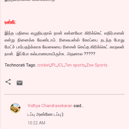
டிஸ்கி:
இந்த பதிவை எழுதியதால் நான் என்னவோ கிரிக்கெட் எதிர்பாளன்
என்று நினைக்க வேண்டாம். ரிலையன்ஸ் கோப்பை நடந்த போது
மேட்ச் பார்பதற்க்காக வேலையை ரிசைன் செய்த கிரிக்கெட் காதலன்
நான். இப்போ கல்யாணமாயிருச்சு.. அதனால ?????
Technorati Tags:
cricket
,
IPL
,
ICL
,
Ten sports
,
Zee Sports.
Vidhya Chandrasekaran
said…
C
டப்பு அண்ணே டப்பு:)
o
10:22 AM
m