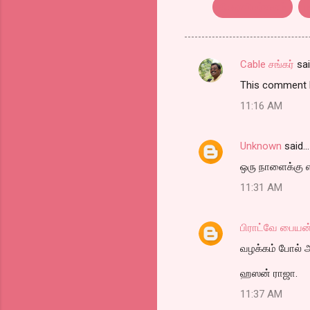
திரைவிமர்சனம்
Cable சங்கர்
sa
C
This comment h
o
11:16 AM
m
m
Unknown
said…
e
ஒரு நாளைக்கு எ
n
t
11:31 AM
s
பிராட்வே பையன
வழக்கம் போல் 
ஹஸன் ராஜா.
11:37 AM