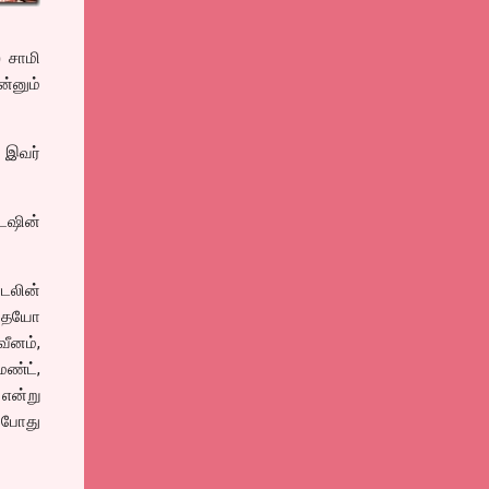
் சாமி
்னும்
. இவர்
ேஷின்
ாடலின்
எதையோ
வீனம்,
ண்ட்,
என்று
் போது