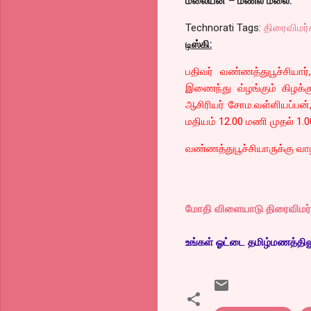
மலையன் – மணல் மலை.
Technorati Tags:
திரைவிமர்
டிஸ்கி:
பதிவர் வண்ணத்துபூச்சியார
இணைந்து வ்ழங்கும் கிழக்க
ஆசிரியர் சோம.வள்ளியப்பன்,
மதியம் 12.00 மணி முதல் 1.0
வண்ணத்துபூச்சியாருக்கு வாழ்
மோதி விளையாடு திரைவிமர்சன
உங்கள் ஓட்டை தமிழ்மணத்திலும்