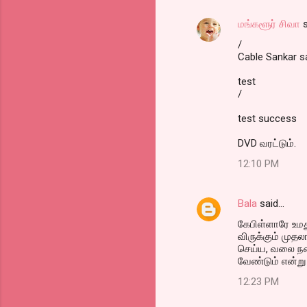
மங்களூர் சிவா
s
/
Cable Sankar sai
test
/
test success
DVD வரட்டும்.
12:10 PM
Bala
said…
கேபிள்ளாரே உமத
விருக்கும் முதல
செய்ய, வலை நண
வேண்டும் என்ற
12:23 PM