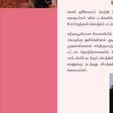
கரண் ஹீரோவாய் வெற்றி ப
கதையம்சம் உள்ள படங்களில்
போயிருந்தால் கொஞ்சம் மட்ட
கந்தகபூமியான சிவகாசியில் ப
அவருக்கு ஒன்றென்றால் துட
முதலாளிகளான சக்திகுமாரும்
பட்டாசு தொழிற்சாலையில்
பாக்டரியில் நடக்கும் விபத்
கரணுக்கு, நடந்தது விபத்த
க்ளைமாக்ஸ்..