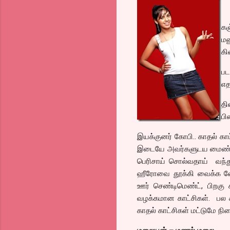
கஞ
மன
கி
பட
எத
தி
பி
இயக்குனர் கோபி.. காதல் காட
இடையே அவர்களுடய மைண்ட்
பெரிசாய் சொல்வதாய் வந்து
ஹீரோவை தூக்கி வைக்க வேண
ஊர் செண்டிமெண்ட், பிறகு 
வழக்கமான காட்சிகள். பல கா
காதல் காட்சிகள் மட்டுமே நின