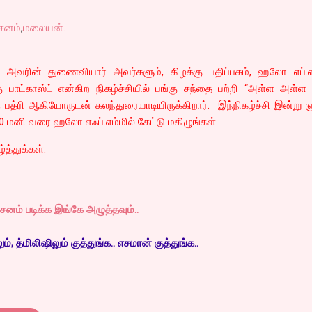
சனம்
,
மலையன்.
், அவரின் துணைவியார் அவர்களும், கிழக்கு பதிப்பகம், ஹலோ எப்.எம
ு பாட்காஸ்ட் என்கிற நிகழ்ச்சியில் பங்கு சந்தை பற்றி “அள்ள அள்
 பத்ரி ஆகியோருடன் கலந்துரையாடியிருக்கிறார். இந்நிகழ்ச்சி இன்று 
0 மனி வரை ஹலோ எஃப்.எம்மில் கேட்டு மகிழுங்கள்.
த்துக்கள்.
ம் படிக்க இங்கே அழுத்தவும்..
, த்மிலிஷிலும் குத்துங்க.. எசமான் குத்துங்க..