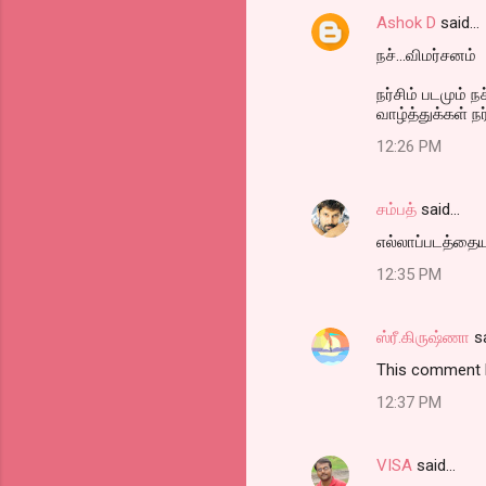
Ashok D
said…
நச்...விமர்சனம்
நர்சிம் படமும் நச்
வாழ்த்துக்கள் நர
12:26 PM
சம்பத்
said…
எல்லாப்படத்தையும
12:35 PM
ஸ்ரீ.கிருஷ்ணா
s
This comment h
12:37 PM
VISA
said…