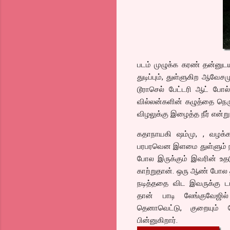
படம் முழுக்க கரண் தன்னுடய
துடிப்பும், துள்ளுகிற ஆவே
டூராசெல் பேட்டரி ஆட் போ
வில்லன்களின் கழுத்தை நெரு
விழலுக்கு இழைத்த நீர் என்ற
கதாநாயகி ஷம்மு, , வழக்
பரபரவென இளமை துள்ளும் நாய
போல இருக்கும் இவரின் உதடு
காற்றுதான். ஒரு ஆண் போல 
நடித்ததை விட இவருக்கு ட
தான் பாடி லேங்குவேஜில்
தெனாவெட்டு, குறையும் 
பின்னுகிறார்.