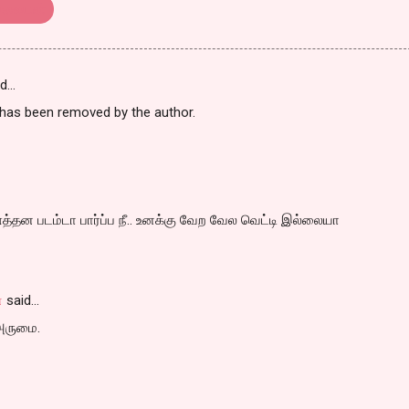
மலையன்
id…
as been removed by the author.
த்தன படம்டா பார்ப்ப நீ.. உனக்கு வேற வேல வெட்டி இல்லையா
்
said…
அருமை.