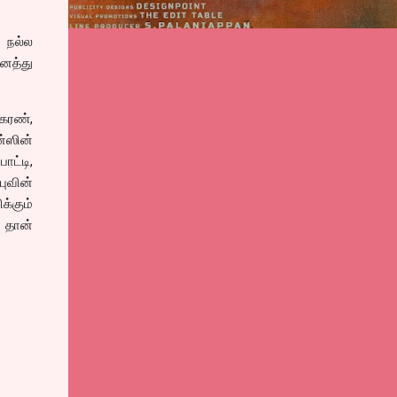
 நல்ல
னைத்து
 கரண்,
்ஸின்
ோட்டி,
ுவின்
க்கும்
 தான்