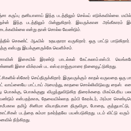
்சா கருப்பு தனியாளாய் இந்த படத்திலும் செல்ஃப் எடுக்கவில்லை. மயில
ுச்ன் இந்த படத்திலும் பின்னுகிறார். இவருக்கான அங்கீகாரம் இன
டைக்கவில்லை என்று தான் சொல்ல வேண்டும்.
த்தில் செகண்ட் ஆஃபில் உதயதாரா வருகிறார். ஒரு பாட்டு பாடுகிறார்
ற்கு என்பது இயக்குனருக்கே வெளிச்சம்.
னாவின் இசையில் இரண்டு பாடல்கள் கேட்கலாம்.எஸ்.பி. வெங்கட
ண்ணனி இசை விக்ரமன் பட எஸ்.ஏ.ராஜ்குமாரை நினைவூட்டுகிறது.
்சிகளில் ஸ்கோர் செய்திருக்கிறார். இருவருக்கும் காதல் வருவதை ஒரு ப
 வாய்ஸையே பாட்டாய் அமைத்து, காதலை சொல்லிவிடுவது நைஸ். 
 பொசுக்கு, பொசுக்குனு விழுந்துவிடுகிற திரைக்கதை மிகப்பெரிய பல
்டும் என்பதற்காக, தேவையில்லாத தம்பி கேரக்டர், அம்மா செண்டிமெ
சமீபகால தமிழ் சினிமா வியாதியான திருவிழா, போதை, குத்துபாட்டு, 
ட்சிகள் படத்தை சும்மா நகர்த்தவே பயன்படுகிறது. படம் விட்டு வரும
ைவில் நிற்கிறது.