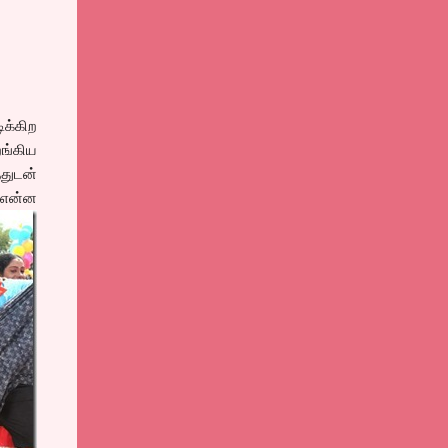
ிக்கிற
றங்கிய
துடன்
. என்ன