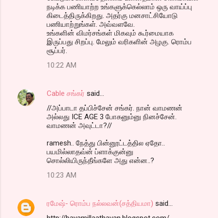
நடிக்க பணியாற்ற உங்களுக்கெல்லாம் ஒரு வாய்ப்பு
கிடைத்திருக்கிறது. அதர்கு மனசாட்சியோடு
பணியாற்றுங்கள். அவ்வளவே.
உங்களின் விமர்சங்கள் மிகவும் கூர்மையாக
இருப்பது சிறப்பு. மேலும் வரிகளின் அழகு. ரொம்ப
சூப்பர்.
10:22 AM
Cable சங்கர்
said…
//அப்பாடா தப்பிச்சேன் சங்கர். நான் வாமணன்
அல்லது ICE AGE 3 போகனும்னு நினச்சேன்.
வாமணன் அவுட்டா?//
ramesh.. நேத்து பின்னூட்டத்தில ஏதோ..
பயமில்லாதவ்ன் ப்ளாக்குன்னு
சொல்லியிருந்தீங்களே அது என்ன..?
10:23 AM
ரமேஷ்- ரொம்ப நல்லவன்(சத்தியமா)
said…
http://bayamillaathavan.blogspot.com/