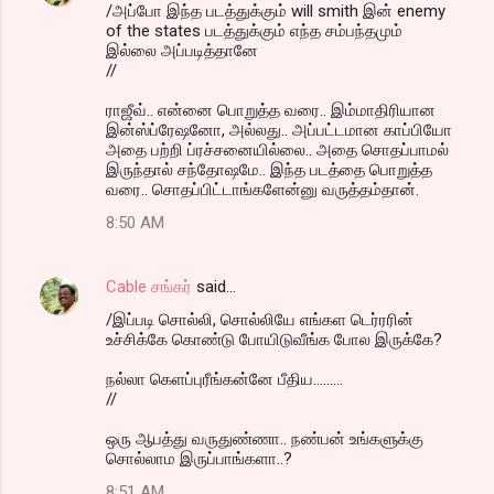
/அப்போ இந்த படத்துக்கும் will smith இன் enemy
of the states படத்துக்கும் எந்த சம்பந்தமும்
இல்லை அப்படித்தானே
//
ராஜீவ்.. என்னை பொறுத்த வரை.. இம்மாதிரியான
இன்ஸ்ப்ரேஷனோ, அல்லது.. அப்பட்டமான காப்பியோ
அதை பற்றி ப்ரச்சனையில்லை.. அதை சொதப்பாமல்
இருந்தால் சந்தோஷமே.. இந்த படத்தை பொறுத்த
வரை.. சொதப்பிட்டாங்களேன்னு வருத்தம்தான்.
8:50 AM
Cable சங்கர்
said…
/இப்படி சொல்லி, சொல்லியே எங்கள டெர்ரரின்
உச்சிக்கே கொண்டு போயிடுவீங்க போல இருக்கே?
நல்லா கெளப்புரீங்கன்னே பீதிய.........
//
ஒரு ஆபத்து வருதுண்ணா.. நண்பன் உங்களுக்கு
சொல்லாம இருப்பாங்களா..?
8:51 AM