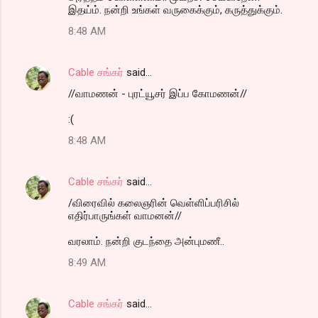
இதய்ம். நன்றி உங்கள் வருகைக்கும், கருத்துக்கும்.
8:48 AM
Cable சங்கர்
said…
//வாமணன் - புரட்யூசர் இப்ப கோமணன்//
:(
8:48 AM
Cable சங்கர்
said…
/விரைவில் கலைஞரின் வெள்ளிப்பரிசில்
எதிர்பாருங்கள் வாமனன்//
வரலாம். நன்றி குடந்தை அன்புமணீ..
8:49 AM
Cable சங்கர்
said…