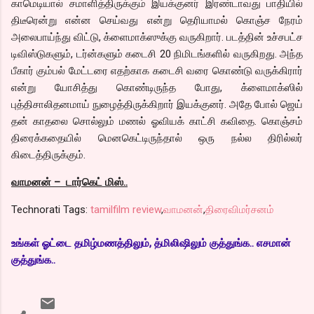
காமெடியால் சமாளித்திருக்கும் இயக்குனர் இரண்டாவது பாதியில்
திடீரென்று என்ன செய்வது என்று தெரியாமல் கொஞ்ச நேரம்
அலைபாய்ந்து விட்டு, க்ளைமாக்ஸுக்கு வருகிறார். படத்தின் உச்சபட்ச
டிவிஸ்டுகளும், டர்ன்களும் கடைசி 20 நிமிடங்களில் வருகிறது. அந்த
பீகார் கும்பல் மேட்டரை எதற்காக கடைசி வரை கொண்டு வருக்கிரார்
என்று யோசித்து கொண்டிருந்த போது, க்ளைமாக்ஸில்
புத்திசாலிதனமாய் நுழைத்திருக்கிறார் இயக்குனர். அதே போல் ஜெய்
தன் காதலை சொல்லும் மணல் ஓவியக் காட்சி கவிதை. கொஞ்சம்
திரைக்கதையில் மெனகெட்டிருந்தால் ஒரு நல்ல திரில்லர்
கிடைத்திருக்கும்.
வாமனன் – டார்கெட் மிஸ்..
Technorati Tags:
tamilfilm review
,
வாமனன்
,
திரைவிமர்சனம்
உங்கள் ஓட்டை தமிழ்மணத்திலும், த்மிலிஷிலும் குத்துங்க.. எசமான்
குத்துங்க..