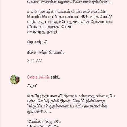
விமர்சர்சனத்தில் வழக்கம்போல் கலக்குகிறீர்கள்...
சில பிரபல பத்திரிகைகள் விமர்சனம் எனக்கிற
பெயரில் சொதப்பி கடைசியாய் 40+ மார்க் போட்டு
வழிவதை பார்க்கும் போது உங்களின் நேர்மையான
விமர்சனம் வழக்கம்போல்
கவர்கிறது. நன்றி...
பிரபாகர்...//
மிக்க நன்றி பிரபாகர்..
8:41 AM
Cable சங்கர்
said…
/"தல"
மிக நேர்த்தியான விமர்சனம். உள்ளதை, உள்ளபடியே
பதிவு செய்திருக்கிறீர்கள். "ஜெய்" இன்னொரு
"விஜய்"யா? ஒருத்தனையே நாட்டுல சமாளிக்க
முடியலியே......
"போக்கிரி"க்கு கீழே
"வில்லு"க்கு மேலே.....