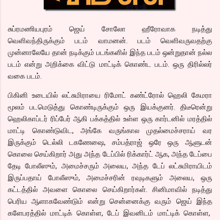
சுப்ரமணியபுரம் ஜெய் சோலோ ஹீரோவாக நடித்து
வெளிவந்திருக்கும் படம் வாமனன். படம் வெளிவருவதற்கு
முன்னாலேயே தான் நடிக்கும் படங்களில் இந்த படம் ஒன்றுதான் நல்ல
படம் என்று அறிக்கை விட்டு மாட்டிக் கொண்ட படம். ஒரு திரில்லர்
வகை படம்.
பிகினி உடையில் லட்சுமிராயை ரிமோட் கண்ட்ரோல் ஹெலி கேமரா
மூலம் படமெடுத்து கொண்டிருக்கும் ஒரு இயக்குனர். திடீரென்று
ஹெலிகாப்டர் ரிப்பேர் ஆகி பக்கத்தில் உள்ள ஒரு கார்டனில் மரத்தில்
மாட்டி கொண்டுவிட, அங்கே வருங்கால முதல்மைச்சராய் வர
இருக்கும் டெல்லி டகணேஷை, சம்பத்ராஜ் ஒரே ஒரு ஆளுடன்
கொலை செய்கிறார் அது அந்த டேப்பில் ரிக்கார்ட் ஆக, அந்த டேப்பை
தேடி போலீஸும், அமைச்சரும் அலைய, அந்த டேப் லட்சுமிராயிடம்
இருப்பதாய் போலீஸும், அமைச்சரின் ரவுடிகளும் அலைய, ஒரு
கட்டத்தில் அவளை கொலை செய்கிறார்கள். சினிமாவில் நடித்து
பெரிய ஆளாகவேண்டும் என்று சென்னைக்கு வரும் ஜெய் இந்த
களேபரத்தில் மாட்டிக் கொள்ள, டேப் இவனிடம் மாட்டிக் கொள்ள,