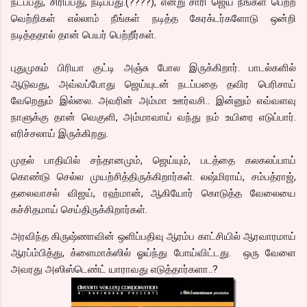
நடப்பது, சிரிப்பது, நடிப்பது.(????), என்று சாரி ஜெய் நீங்கள் பெற்ற
வெற்றிகள் எல்லாம் நீங்கள் நடித்த கேரக்டர்களோடு ஒன்றி
நடித்ததால் தான் பெயர் பெற்றீர்கள்.
புதுமுகம் பிரியா குட்டி அஞ்சு போல இருக்கிறார். பாடல்களில்
ஆடுவது, அவ்வப்போது ஜெய்யுடன் நடப்பதை தவிர பெரிசாய்
வேறெதும் இல்லை. அவரின் அம்மா ஊர்வசி.. இன்னும் எவ்வளவு
நாளுக்கு தான் வெகுளி, அம்மாவாய் வந்து நம் உயிரை எடுப்பார்.
எரிச்சலாய் இருக்கிறது.
முதல் பாதியில் சந்தானமும், ஜெய்யும், படத்தை கலகலப்பாய்
கொண்டு செல்ல முயற்சித்திருக்கிறார்கள். லஷ்மிராய், சம்பத்ராஜ்,
தலைவாசல் விஜய், ரஹ்மான், ஆகியோர் கொடுத்த வேலையை
கச்சிதமாய் செய்திருக்கிறார்கள்.
அரவிந்த கிருஷ்ணாவின் ஒளிப்பதிவு ஆரம்ப காட்சியில் ஆரவாரமாய்
ஆரப்ம்பித்து, க்ளைமாக்ஸில் ஓய்ந்து போய்விட்டது. ஒரு வேளை
அவரது அஸிஸ்டெண்ட் யாராவது எடுத்தார்களா..?