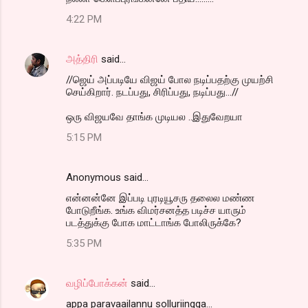
4:22 PM
அத்திரி
said…
//ஜெய் அப்படியே விஜய் போல நடிப்பதற்கு முயற்சி
செய்கிறார். நடப்பது, சிரிப்பது, நடிப்பது...//
ஒரு விஜயவே தாங்க முடியல ..இதுவேறயா
5:15 PM
Anonymous said…
என்னன்னே இப்படி புரடியூசரு தலைல மண்ண
போடுறீங்க. உங்க விமர்சனத்த படிச்ச யாரும்
படத்துக்கு போக மாட்டாங்க போலிருக்கே?
5:35 PM
வழிப்போக்கன்
said…
appa paravaailannu solluriingga...