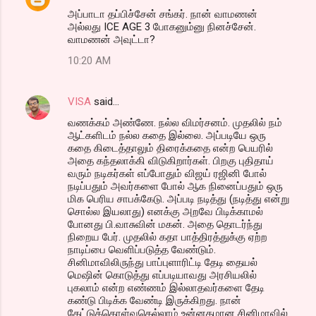
அப்பாடா தப்பிச்சேன் சங்கர். நான் வாமணன்
அல்லது ICE AGE 3 போகனும்னு நினச்சேன்.
வாமணன் அவுட்டா?
10:20 AM
VISA
said…
வணக்கம் அண்ணே. நல்ல விமர்சனம். முதலில் நம்
ஆட்களிடம் நல்ல கதை இல்லை. அப்படியே ஒரு
கதை கிடைத்தாலும் திரைக்கதை என்ற பெயரில்
அதை கந்தலாக்கி விடுகிறார்கள். பிறகு புதிதாய்
வரும் நடிகர்கள் எப்போதும் விஜய் ரஜினி போல்
நடிப்பதும் அவர்களை போல் ஆக நினைப்பதும் ஒரு
மிக பெரிய சாபக்கேடு. அப்படி நடித்து (நடித்து என்று
சொல்ல இயலாது) எனக்கு அறவே பிடிக்காமல்
போனது பி.வாசுவின் மகன். அதை தொடர்ந்து
நிறைய பேர். முதலில் கதா பாத்திரத்துக்கு ஏற்ற
நாடிப்பை வெளிப்படுத்த வேண்டும்.
சினிமாவிலிருந்து பாப்புளாரிட்டி தேடி தையல்
மெஷின் கொடுத்து எப்படியாவது அரசியலில்
புகலாம் என்ற எண்ணம் இல்லாதவர்களை தேடி
கண்டு பிடிக்க வேண்டி இருக்கிறது. நான்
கேட்டுக்கொள்வதெல்லாம் உன்னதமான சினிமாவில்