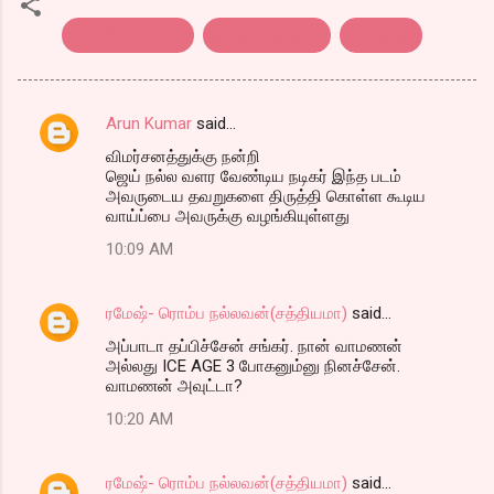
tamilfilm review
திரைவிமர்சனம்
வாமனன்
Arun Kumar
said…
C
விமர்சனத்துக்கு நன்றி
o
ஜெய் நல்ல வளர வேண்டிய நடிகர் இந்த படம்
m
அவருடைய தவறுகளை திருத்தி கொள்ள கூடிய
வாய்ப்பை அவருக்கு வழங்கியுள்ளது
m
10:09 AM
e
n
ரமேஷ்- ரொம்ப நல்லவன்(சத்தியமா)
said…
t
அப்பாடா தப்பிச்சேன் சங்கர். நான் வாமணன்
s
அல்லது ICE AGE 3 போகனும்னு நினச்சேன்.
வாமணன் அவுட்டா?
10:20 AM
ரமேஷ்- ரொம்ப நல்லவன்(சத்தியமா)
said…