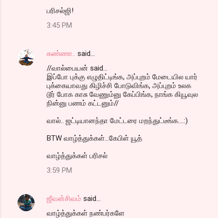
பரிசல்ஜி!
3:45 PM
கண்ணா..
said…
//வால்பையன் said...
இப்போ புக்கு எழுதிட்டிங்க, அப்புறம் மேடையில யார்
புக்கையாவது கிழிச்சி போடுவிங்க, அப்புறம் உலக
டூர் போக காசு வேணும்னு கேப்பிங்க, நாங்க கியூவுல
நின்னு பணம் கட்டனும்//
வால்.. ஜட்டியானந்தா மேட்டரை மறந்துட்டீங்க....:)
BTW வாழ்த்துக்கள்...கேபிள் யூத்
வாழ்த்துக்கள் பரிசல்
3:59 PM
ஜீவன்சிவம்
said…
வாழ்த்துக்கள் நண்பர்களே