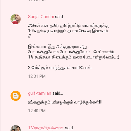
Sanjai Gandhi
said…
//சென்னை தவிர தமிழ்நாட்டு வாசகர்களுக்கு
10% தள்ளுபடி மற்றும் தபால் செலவு இலவசம்.
//
இன்னாபா இது அக்குருவுமா கீது..
போடான்னுவோம் போடான்னுவோம்.. மெட்ராசவிட
1% கூடுதலா கிடைக்கும் வரை போடான்னுவோம்.. :)
2 பேர்க்கும் வாழ்த்துகள் சாமியோவ்..
12:31 PM
gulf-tamilan
said…
உங்களுக்கும் பரிசலுக்கும் வாழ்த்துக்கள்!!!
12:40 PM
T.V.ராதாகிருஷ்ணன்
said…