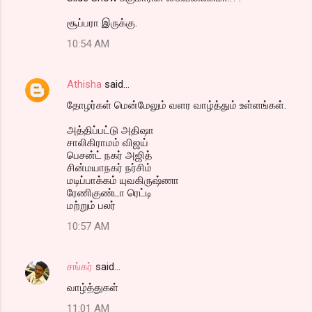
சூப்பரா இருக்கு.
10:54 AM
Athisha
said…
தோழர்கள் மென்மேலும் வளர வாழ்த்தும் உள்ளங்கள்.
அத்திப்பட்டு அதிஷா
சாலிகிராமம் விஜய்
பெசன்ட் நகர் அஜித்
சின்மயாநகர் நர்சிம்
மடிப்பாக்கம் யுவகிருஷ்ணா
ரேணிகுண்டா ரெட்டி
மற்றும் பலர்
10:57 AM
சங்கர்
said…
வாழ்த்துகள்
11:01 AM