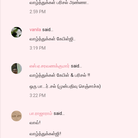
வாழ்த்துக்கள் பரிசல் அண்ணா..
2:59 PM
vanila
said…
வாழ்த்துக்கள் கேபிள்ஜி..
3:19 PM
எஸ்.ஏ.சரவணக்குமார்
said…
வாழ்த்துக்கள் கேபிள் & பரிசல் !!
ஒரு பா....ர்..சல் (முன்பதிவு செஞ்சாச்சு)
3:22 PM
பா.ராஜாராம்
said…
வாவ்!
வாழ்த்துக்கள்ஜி!