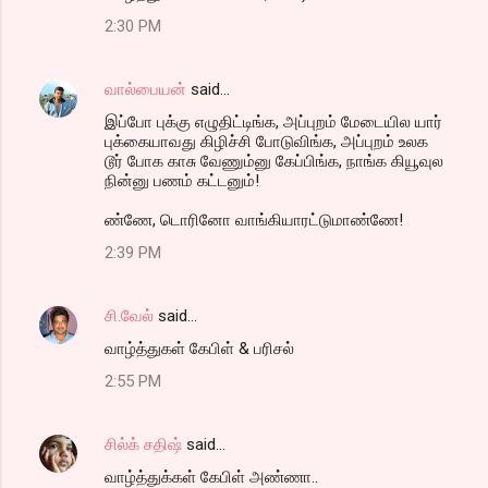
2:30 PM
வால்பையன்
said…
இப்போ புக்கு எழுதிட்டிங்க, அப்புறம் மேடையில யார்
புக்கையாவது கிழிச்சி போடுவிங்க, அப்புறம் உலக
டூர் போக காசு வேணும்னு கேப்பிங்க, நாங்க கியூவுல
நின்னு பணம் கட்டனும்!
ண்ணே, டொரினோ வாங்கியாரட்டுமாண்ணே!
2:39 PM
சி.வேல்
said…
வாழ்த்துகள் கேபிள் & பரிசல்
2:55 PM
சில்க் சதிஷ்
said…
வாழ்த்துக்கள் கேபிள் அண்ணா..