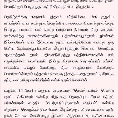
திருவெல்லிக்கேணி பாரதியார் வீட்டு முன்னாடி வச்சி பப்ளிஷர் குகன்
கொடுக்கும் போது ஒரு மாதிரி நெகிழ்ச்சியா இருந்திச்சு.
நெகிழ்ச்சிக்கு காரணம் புத்தகம் மட்டுமில்லை மிக குறுகிய
காலத்தில் நான் கடந்து வந்திருக்கிற பாதையை நினைத்து வந்தது.
இதற்கு காரணம் யார் என்று பார்த்தால் நிச்சயம் அது என்னை
ஊக்குவித்த வாசகர்களினாலும், பதிவர்களாலும்தான். இவர்கள்
இல்லையேல் நான் இவ்வளவு தூரம் வந்திருப்பேனா என்பது ஒரு
பெரிய கேள்விக்குறியாகவே இருந்திருக்கும். இவர்கள் கொடுத்த
உற்சாகத்தால் தான் பதிவுலகிலிருந்து பத்திரிக்கைகளில் என்
எழுத்துக்கள் வெளியாகி, இன்று சிறுகதை தொகுப்பாய் உங்கள்
கைகளில் தவழப் போகிறது. ஆம் தவழத்தான் போகிறது..
வெளிவரப்போகும் புத்தகம் உங்கள் குழந்தை, அதை தாலாட்டி, சீராட்டி,
தட்டி கொடுத்து வளர்ப்பீர்க்ள் என்கிற நம்பிக்கையில்
வருகிற 14 தேதி என்னுடய புத்தகமான “லெமன் ட்ரீயும்.. ரெண்டு
ஷாட் டக்கீலாவும் என்கிற சிறுகதை தொகுப்பும், பிரபல பதிவர்
பரிசல்காரன் எழுதிய “டைரிகுறிப்பும்,காதல் மறுப்பும்” என்கிற
சிறுகதை தொகுப்பும் வெளியாக இருக்கிறது. பரிசல்காரனை பற்றி
நான் சொல்ல வேண்டியது இல்லை. அருமையான, எளிமையான,