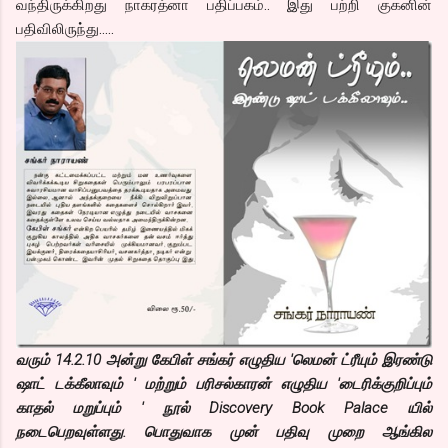
வந்திருக்கிறது நாகரத்னா பதிப்பகம்.. இது பற்றி குகனின்
பதிவிலிருந்து…..
வரும் 14.2.10 அன்று கேபிள் சங்கர் எழுதிய 'லெமன் ட்ரீயும் இரண்டு
ஷாட் டக்கீலாவும் ' மற்றும் பரிசல்காரன் எழுதிய 'டைரிக்குறிப்பும்
காதல் மறுப்பும் ' நூல் Discovery Book Palace யில்
நடைபெறவுள்ளது. பொதுவாக முன் பதிவு முறை ஆங்கில