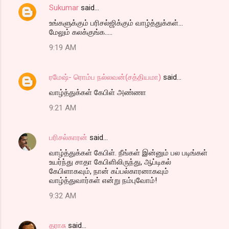
Sukumar
said…
C
உங்களுக்கும் பரிசல்ஜிக்கும் வாழ்த்துக்கள்...
o
மேலும் கலக்குங்க.....
m
9:19 AM
m
e
ரமேஷ்- ரொம்ப நல்லவன்(சத்தியமா)
said…
n
வாழ்த்துக்கள் கேபிள் அண்ணா
t
9:21 AM
s
பரிசல்காரன்
said…
வாழ்த்துக்கள் கேபிள். நீங்கள் இன்னும் பல படிங்கள்
உயர்ந்து சாதா கேபிளிலிருந்து, ஆப்டிகல்
கேபிளாகவும், நான் கப்பல்காரனாகவும்
வாழ்த்துவார்கள் என்று நம்புவோம்!
9:32 AM
தராசு
said…