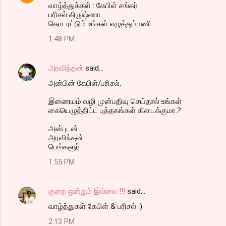
வாழ்த்துக்கள் : கேபிள் சங்கர்
பரிசல் கிருஷ்ணா.
தொடரட்டும் உங்கள் எழுத்துப்பணி
1:48 PM
அரவிந்தன்
said…
அன்பின் கேபிள்/பரிசல்,
இணையம் வழி முன்பதிவு செய்தால் உங்கள்
கையெழுத்திட்ட புத்தகங்கள் கிடைக்குமா.?
அன்புடன்
அரவிந்தன்
பெங்களுர்
1:55 PM
குறை ஒன்றும் இல்லை !!!
said…
வாழ்த்துகள் கேபிள் & பரிசல் :)
2:13 PM