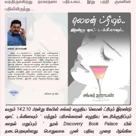
வந்திருக்கிறது நாகரத்னா பதிப்பகம்.. இது பற்றி குகனின்
பதிவிலிருந்து…..
வரும் 14.2.10 அன்று கேபிள் சங்கர் எழுதிய 'லெமன் ட்ரீயும் இரண்டு
ஷாட் டக்கீலாவும் ' மற்றும் பரிசல்காரன் எழுதிய 'டைரிக்குறிப்பும்
காதல் மறுப்பும் ' நூல் Discovery Book Palace யில்
நடைபெறவுள்ளது. பொதுவாக முன் பதிவு முறை ஆங்கில