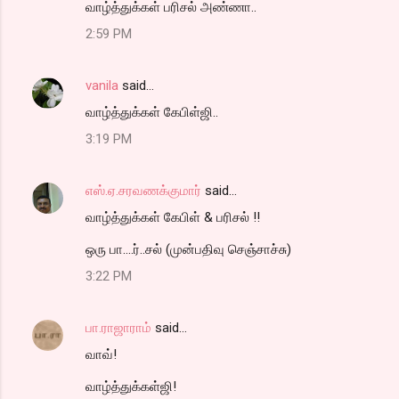
வாழ்த்துக்கள் பரிசல் அண்ணா..
2:59 PM
vanila
said…
வாழ்த்துக்கள் கேபிள்ஜி..
3:19 PM
எஸ்.ஏ.சரவணக்குமார்
said…
வாழ்த்துக்கள் கேபிள் & பரிசல் !!
ஒரு பா....ர்..சல் (முன்பதிவு செஞ்சாச்சு)
3:22 PM
பா.ராஜாராம்
said…
வாவ்!
வாழ்த்துக்கள்ஜி!