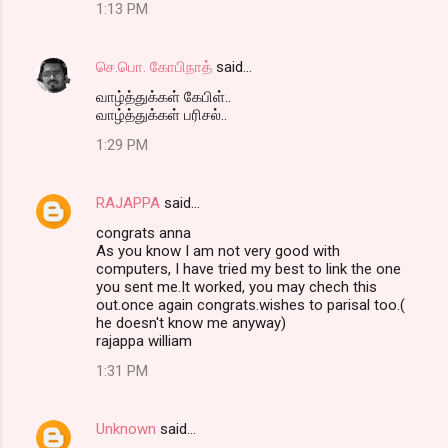
1:13 PM
செ.பொ. கோபிநாத்
said…
வாழ்த்துக்கள் கேபிள்..
வாழ்த்துக்கள் பரிசல்..
1:29 PM
RAJAPPA
said…
congrats anna
As you know I am not very good with
computers, I have tried my best to link the one
you sent me.It worked, you may chech this
out.once again congrats.wishes to parisal too.(
he doesn't know me anyway)
rajappa william
1:31 PM
Unknown
said…