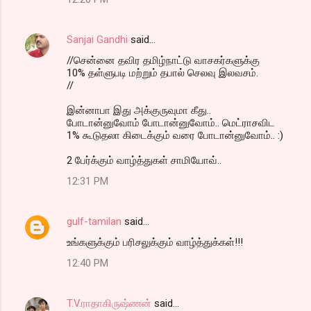
Sanjai Gandhi
said…
//சென்னை தவிர தமிழ்நாட்டு வாசகர்களுக்கு
10% தள்ளுபடி மற்றும் தபால் செலவு இலவசம்.
//
இன்னாபா இது அக்குருவுமா கீது..
போடான்னுவோம் போடான்னுவோம்.. மெட்ராசவிட
1% கூடுதலா கிடைக்கும் வரை போடான்னுவோம்.. :)
2 பேர்க்கும் வாழ்த்துகள் சாமியோவ்..
12:31 PM
gulf-tamilan
said…
உங்களுக்கும் பரிசலுக்கும் வாழ்த்துக்கள்!!!
12:40 PM
T.V.ராதாகிருஷ்ணன்
said…