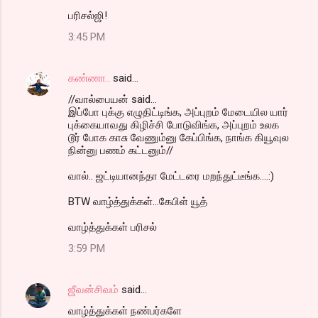
பரிசல்ஜி!
3:45 PM
கண்ணா..
said…
//வால்பையன் said...
இப்போ புக்கு எழுதிட்டிங்க, அப்புறம் மேடையில யார்
புக்கையாவது கிழிச்சி போடுவிங்க, அப்புறம் உலக
டூர் போக காசு வேணும்னு கேப்பிங்க, நாங்க கியூவுல
நின்னு பணம் கட்டனும்//
வால்.. ஜட்டியானந்தா மேட்டரை மறந்துட்டீங்க....:)
BTW வாழ்த்துக்கள்...கேபிள் யூத்
வாழ்த்துக்கள் பரிசல்
3:59 PM
ஜீவன்சிவம்
said…
வாழ்த்துக்கள் நண்பர்களே