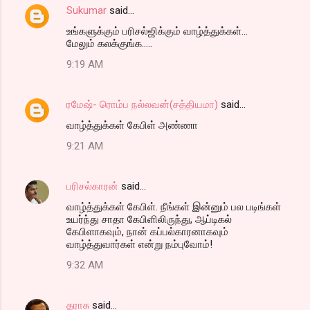
Sukumar
said…
C
உங்களுக்கும் பரிசல்ஜிக்கும் வாழ்த்துக்கள்...
o
மேலும் கலக்குங்க.....
m
9:19 AM
m
e
ரமேஷ்- ரொம்ப நல்லவன்(சத்தியமா)
said…
n
வாழ்த்துக்கள் கேபிள் அண்ணா
t
9:21 AM
s
பரிசல்காரன்
said…
வாழ்த்துக்கள் கேபிள். நீங்கள் இன்னும் பல படிங்கள்
உயர்ந்து சாதா கேபிளிலிருந்து, ஆப்டிகல்
கேபிளாகவும், நான் கப்பல்காரனாகவும்
வாழ்த்துவார்கள் என்று நம்புவோம்!
9:32 AM
தராசு
said…