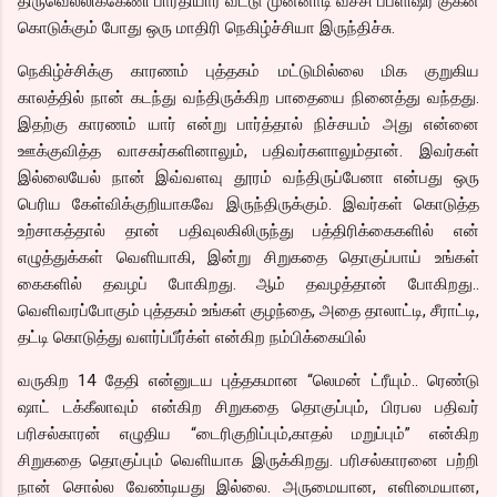
திருவெல்லிக்கேணி பாரதியார் வீட்டு முன்னாடி வச்சி பப்ளிஷர் குகன்
கொடுக்கும் போது ஒரு மாதிரி நெகிழ்ச்சியா இருந்திச்சு.
நெகிழ்ச்சிக்கு காரணம் புத்தகம் மட்டுமில்லை மிக குறுகிய
காலத்தில் நான் கடந்து வந்திருக்கிற பாதையை நினைத்து வந்தது.
இதற்கு காரணம் யார் என்று பார்த்தால் நிச்சயம் அது என்னை
ஊக்குவித்த வாசகர்களினாலும், பதிவர்களாலும்தான். இவர்கள்
இல்லையேல் நான் இவ்வளவு தூரம் வந்திருப்பேனா என்பது ஒரு
பெரிய கேள்விக்குறியாகவே இருந்திருக்கும். இவர்கள் கொடுத்த
உற்சாகத்தால் தான் பதிவுலகிலிருந்து பத்திரிக்கைகளில் என்
எழுத்துக்கள் வெளியாகி, இன்று சிறுகதை தொகுப்பாய் உங்கள்
கைகளில் தவழப் போகிறது. ஆம் தவழத்தான் போகிறது..
வெளிவரப்போகும் புத்தகம் உங்கள் குழந்தை, அதை தாலாட்டி, சீராட்டி,
தட்டி கொடுத்து வளர்ப்பீர்க்ள் என்கிற நம்பிக்கையில்
வருகிற 14 தேதி என்னுடய புத்தகமான “லெமன் ட்ரீயும்.. ரெண்டு
ஷாட் டக்கீலாவும் என்கிற சிறுகதை தொகுப்பும், பிரபல பதிவர்
பரிசல்காரன் எழுதிய “டைரிகுறிப்பும்,காதல் மறுப்பும்” என்கிற
சிறுகதை தொகுப்பும் வெளியாக இருக்கிறது. பரிசல்காரனை பற்றி
நான் சொல்ல வேண்டியது இல்லை. அருமையான, எளிமையான,