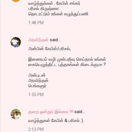
வாழ்த்துக்கள் : கேபிள் சங்கர்
பரிசல் கிருஷ்ணா.
தொடரட்டும் உங்கள் எழுத்துப்பணி
1:48 PM
அரவிந்தன்
said…
அன்பின் கேபிள்/பரிசல்,
இணையம் வழி முன்பதிவு செய்தால் உங்கள்
கையெழுத்திட்ட புத்தகங்கள் கிடைக்குமா.?
அன்புடன்
அரவிந்தன்
பெங்களுர்
1:55 PM
குறை ஒன்றும் இல்லை !!!
said…
வாழ்த்துகள் கேபிள் & பரிசல் :)
2:13 PM