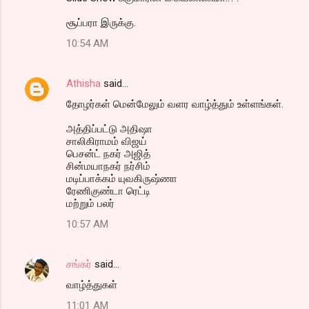
சூப்பரா இருக்கு.
10:54 AM
Athisha
said…
தோழர்கள் மென்மேலும் வளர வாழ்த்தும் உள்ளங்கள்.
அத்திப்பட்டு அதிஷா
சாலிகிராமம் விஜய்
பெசன்ட் நகர் அஜித்
சின்மயாநகர் நர்சிம்
மடிப்பாக்கம் யுவகிருஷ்ணா
ரேணிகுண்டா ரெட்டி
மற்றும் பலர்
10:57 AM
சங்கர்
said…
வாழ்த்துகள்
11:01 AM