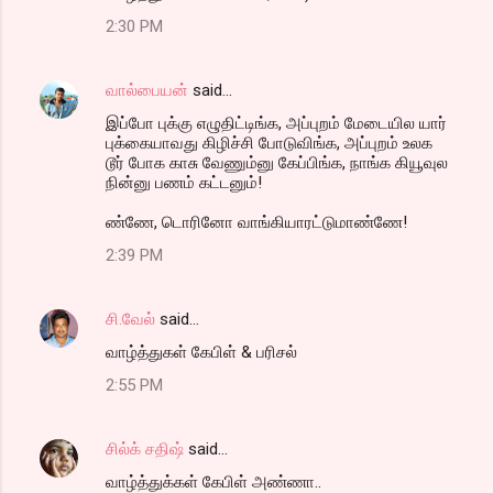
2:30 PM
வால்பையன்
said…
இப்போ புக்கு எழுதிட்டிங்க, அப்புறம் மேடையில யார்
புக்கையாவது கிழிச்சி போடுவிங்க, அப்புறம் உலக
டூர் போக காசு வேணும்னு கேப்பிங்க, நாங்க கியூவுல
நின்னு பணம் கட்டனும்!
ண்ணே, டொரினோ வாங்கியாரட்டுமாண்ணே!
2:39 PM
சி.வேல்
said…
வாழ்த்துகள் கேபிள் & பரிசல்
2:55 PM
சில்க் சதிஷ்
said…
வாழ்த்துக்கள் கேபிள் அண்ணா..