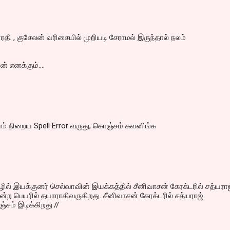
ாரதி , குசேலன் வரிசையில் முறியடி சேராமல் இருந்தால் நலம்
 எனக்கும்....
ாம் நிறைய‌ Spell Error வ‌ருது, கொஞ்ச‌ம் க‌வ‌னிங்க‌
ிழில் இயக்குனர் செல்வாவின் இயக்கத்தில் சீனிவாசன் கேரக்டரில் சத்யரா
என்ற பெயரில் தயாராகிவருகிறது. சீனிவாசன் கேரக்டரில் சத்யராஜ்
சம் இடிக்கிறது.//