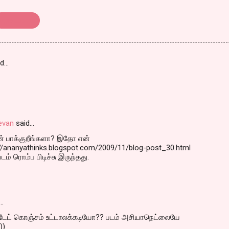
மலையாளம்
id…
evan
said…
ன் பாக்குறீங்களா? இதோ என்
://ananyathinks.blogspot.com/2009/11/blog-post_30.html
டம் ரொம்ப பிடிச்சு இருந்தது.
…
்டேட் கொஞ்சம் உட்டாலக்கடியோ?? படம் அசியாநெட்லையே
))