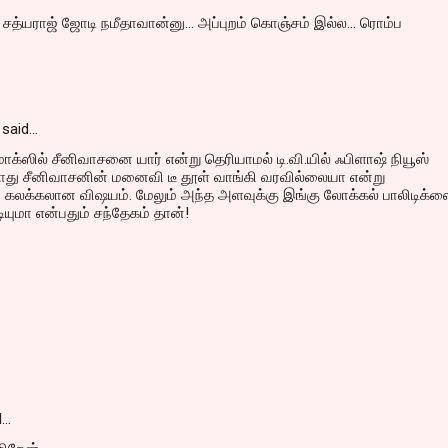
.. சத்யராஜ் ஜோடி நமீதாவான்னு... அப்புறம் கொஞ்சம் இல்ல... ரொம்ப
said…
ாக்ஸில் சீனிவாசனை யார் என்று தெரியாமல் டி.வி.யில் ஃபிளாஷ் நியூஸ்
ோது சீனிவாசனின் மனைவி டீ தூள் வாங்கி வரவில்லையா என்று
் கலக்கலான விஷயம். மேலும் அந்த அளவுக்கு இங்கு லோக்கல் பாலிடிக்
ியுமா என்பதும் சந்தேகம் தான்!
d…