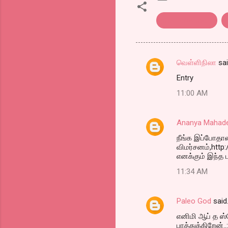
திரை விமர்சனம்
வெள்ளிநிலா
sa
C
Entry
o
11:00 AM
m
m
Ananya Mahad
e
நீங்க இப்போதா
n
விமர்சனம்,http
t
எனக்கும் இந்த ப
s
11:34 AM
Paleo God
said
எனிமி ஆப் த ஸ
பாத்துக்கிறேன்..: