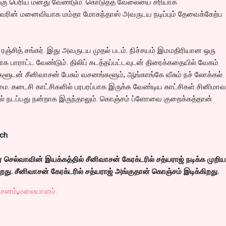
்பதற்கு பெரிய மனது வேண்டும். கொடுத்த வேலையை சரியாக
. அவரின் மனைவியாக மம்தா மோகந்தாஸ் அவருடய நடிப்பும் தேவைக்கேற்ப
ரஞ்சித் சங்கர். இது அவருடய முதல் படம். நிச்சயம் இமமதிரியான ஒரு
பாராட்ட வேண்டும். திலிப் கடத்தப்பட்டவுடன் திரைக்கதையில் வேகம்
ர்களூடன் சீனிவாசன் பேசும் வசனங்களூம், ஆங்காங்கே வீசும் நச் லோக்கல்
ை. கடைசி காட்சிகளில் பரபரப்பாக இருக்க வேண்டிய காட்சிகள் சினிமா
ல் நடப்பது நன்றாக இருந்தாலும். கொஞ்சம் ப்ளோவை குறைக்கத்தான்
tch
் செல்வாவின் இயக்கத்தில் சீனிவாசன் கேரக்டரில் சத்யராஜ் நடிக்க முறிய
து. சீனிவாசன் கேரக்டரில் சத்யராஜ் அங்குதான் கொஞ்சம் இடிக்கிறது.
்சனம்
,
மலையாளம்.