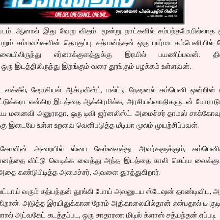
டம். ஆனால் இது வேறு விதம். மூன்று நாட்களில் சம்பந்தமேயில்லாத 
றும் சம்பவங்களின் தொகுப்பு. சத்யன்ந்தன் ஒரு பார்மா கம்பெனியில
ிலையிலிருந்து எர்னாக்குளத்துக்கு இரயில் பயணிப்பவன். தி
ஒரு இடத்திலிருந்து இறங்கும் வரை தூங்கும் பழக்கம் உள்ளவன்.
வக்கீல், ஷோசியல் ஆக்டிவிஸ்ட், மல்ட்டி நேஷனல் கம்பெனி ஒன்றின்
்டுக்கரா என்கிற இடத்தை ஆக்கிரமிக்க, அரசியல்வாதிகளுடன் போராடு
 மனைவி அனுராதா, ஒரு டிவி ஜர்னலிஸ்ட். அமைச்சர் தாமஸ் சாக்கோவுக
்கு இடையே உள்ள உறவை வெளிபடுத்த மீடியா மூலம் முயற்சிப்பவள்.
்கோவின் அறையில் ஸ்பை கேம்வைத்து அவர்களுக்கும், கம்பெனி
மானத்தை விட்டு வெடிக்க வைத்து அந்த இடத்தை காலி செய்ய வைக்கும
 அதை கண்டுபிடித்த அமைச்சர், அவளை துரத்துகிறார்.
லேட்டாய் வரும் சத்யந்தன் தூங்கி போய் அவனுடய ஸ்டேஷன் தாண்டிவிட, 
கிறான். அடுத்த இரயிலுக்கான நேரம் அதிகாலையில்தான் என்பதால் டீ குட
ால் அட்வகேட் கடத்தப்பட, ஒரு சாதாரண மிடில் க்ளாஸ் சத்யந்தன் எப்படி