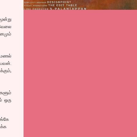
மூன்று
் வேலை
னமும்
 மணல்
பவன்.
்கும்,
களூம்
் ஒரு
அங்கே
ிக்க