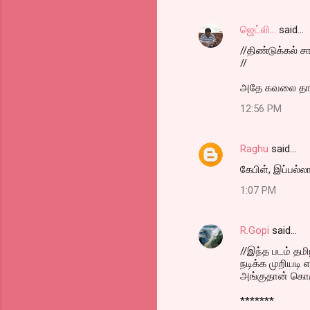
ஜெட்லி...
said…
//திண்டுக்கல் ச
//
அதே கவலை தான்
12:56 PM
Raghu
said…
கேபிள், இப்ப‌ல்ல
1:07 PM
R.Gopi
said…
//இந்த படம் தம
நடிக்க முறியடி 
அங்குதான் கொஞ்
*******