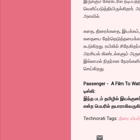
இருக்கும் கேரக்டரில் நடிப
வெளிப்படுத்தியிருக்கிறார்
அளவில்.
கதை, திரைக்கதை, இயக்கம், 
கதையை தேர்தெடுத்தமைக்காக 
கூடுகிறது. ரயிலில் சிநேகித
அரசியல் கிண்டல்களும் அரும
இல்லாமல் நிதர்சன நேரங்களி
செய்கிறது.
Passenger - A Film To Wa
டிஸ்கி:
இந்த படம் தமிழில் இயக்குனர
என்ற பெயரில் தயாராகிவருகிற
Technorati Tags:
திரை விமர