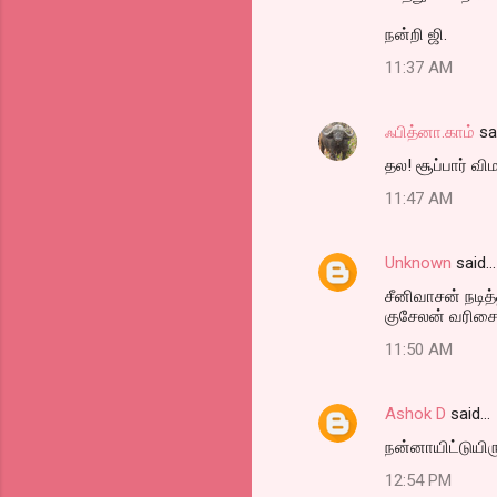
நன்றி ஜி.
11:37 AM
ஃபித்னா.காம்
sa
தல! சூப்பார் வி
11:47 AM
Unknown
said…
சீனிவாசன் நடித்
குசேலன் வரிசைய
11:50 AM
Ashok D
said…
நன்னாயிட்டுயிர
12:54 PM