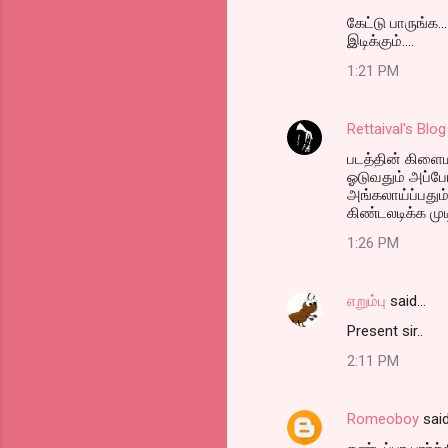
கேட்டு பாருங்க.
இடிக்கும்....
1:21 PM
Rettaival's Blog
படத்தின் கிளைம
ஓடுவதும் அப்ப
அங்கலாய்ப்பதும
கிண்டலடிக்க முட
1:26 PM
எறும்பு
said…
Present sir..
2:11 PM
Romeoboy
sai