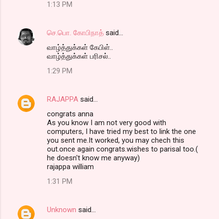
1:13 PM
செ.பொ. கோபிநாத்
said…
வாழ்த்துக்கள் கேபிள்..
வாழ்த்துக்கள் பரிசல்..
1:29 PM
RAJAPPA
said…
congrats anna
As you know I am not very good with
computers, I have tried my best to link the one
you sent me.It worked, you may chech this
out.once again congrats.wishes to parisal too.(
he doesn't know me anyway)
rajappa william
1:31 PM
Unknown
said…