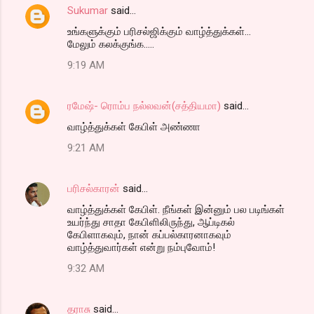
Sukumar
said…
C
உங்களுக்கும் பரிசல்ஜிக்கும் வாழ்த்துக்கள்...
o
மேலும் கலக்குங்க.....
m
9:19 AM
m
e
ரமேஷ்- ரொம்ப நல்லவன்(சத்தியமா)
said…
n
வாழ்த்துக்கள் கேபிள் அண்ணா
t
9:21 AM
s
பரிசல்காரன்
said…
வாழ்த்துக்கள் கேபிள். நீங்கள் இன்னும் பல படிங்கள்
உயர்ந்து சாதா கேபிளிலிருந்து, ஆப்டிகல்
கேபிளாகவும், நான் கப்பல்காரனாகவும்
வாழ்த்துவார்கள் என்று நம்புவோம்!
9:32 AM
தராசு
said…