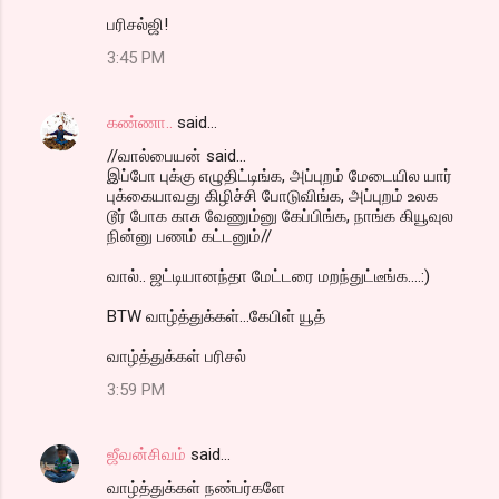
பரிசல்ஜி!
3:45 PM
கண்ணா..
said…
//வால்பையன் said...
இப்போ புக்கு எழுதிட்டிங்க, அப்புறம் மேடையில யார்
புக்கையாவது கிழிச்சி போடுவிங்க, அப்புறம் உலக
டூர் போக காசு வேணும்னு கேப்பிங்க, நாங்க கியூவுல
நின்னு பணம் கட்டனும்//
வால்.. ஜட்டியானந்தா மேட்டரை மறந்துட்டீங்க....:)
BTW வாழ்த்துக்கள்...கேபிள் யூத்
வாழ்த்துக்கள் பரிசல்
3:59 PM
ஜீவன்சிவம்
said…
வாழ்த்துக்கள் நண்பர்களே