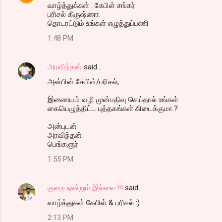
வாழ்த்துக்கள் : கேபிள் சங்கர்
பரிசல் கிருஷ்ணா.
தொடரட்டும் உங்கள் எழுத்துப்பணி
1:48 PM
அரவிந்தன்
said…
அன்பின் கேபிள்/பரிசல்,
இணையம் வழி முன்பதிவு செய்தால் உங்கள்
கையெழுத்திட்ட புத்தகங்கள் கிடைக்குமா.?
அன்புடன்
அரவிந்தன்
பெங்களுர்
1:55 PM
குறை ஒன்றும் இல்லை !!!
said…
வாழ்த்துகள் கேபிள் & பரிசல் :)
2:13 PM