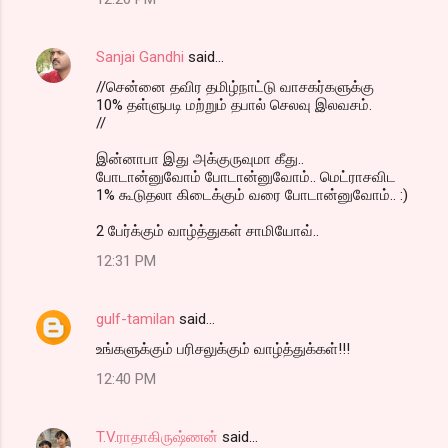
Sanjai Gandhi
said…
//சென்னை தவிர தமிழ்நாட்டு வாசகர்களுக்கு
10% தள்ளுபடி மற்றும் தபால் செலவு இலவசம்.
//
இன்னாபா இது அக்குருவுமா கீது..
போடான்னுவோம் போடான்னுவோம்.. மெட்ராசவிட
1% கூடுதலா கிடைக்கும் வரை போடான்னுவோம்.. :)
2 பேர்க்கும் வாழ்த்துகள் சாமியோவ்..
12:31 PM
gulf-tamilan
said…
உங்களுக்கும் பரிசலுக்கும் வாழ்த்துக்கள்!!!
12:40 PM
T.V.ராதாகிருஷ்ணன்
said…