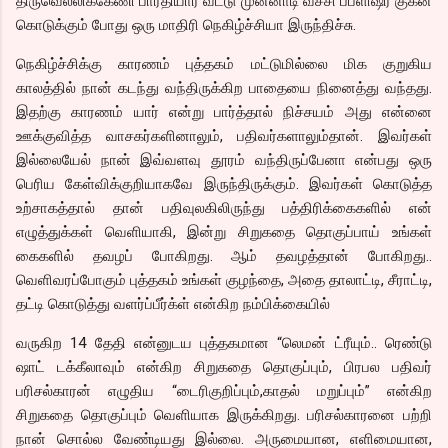
திருவெல்லிக்கேணி பாரதியார் வீட்டு முன்னாடி வச்சி பப்ளிஷர் குகன்
கொடுக்கும் போது ஒரு மாதிரி நெகிழ்ச்சியா இருந்திச்சு.
நெகிழ்ச்சிக்கு காரணம் புத்தகம் மட்டுமில்லை மிக குறுகிய
காலத்தில் நான் கடந்து வந்திருக்கிற பாதையை நினைத்து வந்தது.
இதற்கு காரணம் யார் என்று பார்த்தால் நிச்சயம் அது என்னை
ஊக்குவித்த வாசகர்களினாலும், பதிவர்களாலும்தான். இவர்கள்
இல்லையேல் நான் இவ்வளவு தூரம் வந்திருப்பேனா என்பது ஒரு
பெரிய கேள்விக்குறியாகவே இருந்திருக்கும். இவர்கள் கொடுத்த
உற்சாகத்தால் தான் பதிவுலகிலிருந்து பத்திரிக்கைகளில் என்
எழுத்துக்கள் வெளியாகி, இன்று சிறுகதை தொகுப்பாய் உங்கள்
கைகளில் தவழப் போகிறது. ஆம் தவழத்தான் போகிறது..
வெளிவரப்போகும் புத்தகம் உங்கள் குழந்தை, அதை தாலாட்டி, சீராட்டி,
தட்டி கொடுத்து வளர்ப்பீர்க்ள் என்கிற நம்பிக்கையில்
வருகிற 14 தேதி என்னுடய புத்தகமான “லெமன் ட்ரீயும்.. ரெண்டு
ஷாட் டக்கீலாவும் என்கிற சிறுகதை தொகுப்பும், பிரபல பதிவர்
பரிசல்காரன் எழுதிய “டைரிகுறிப்பும்,காதல் மறுப்பும்” என்கிற
சிறுகதை தொகுப்பும் வெளியாக இருக்கிறது. பரிசல்காரனை பற்றி
நான் சொல்ல வேண்டியது இல்லை. அருமையான, எளிமையான,