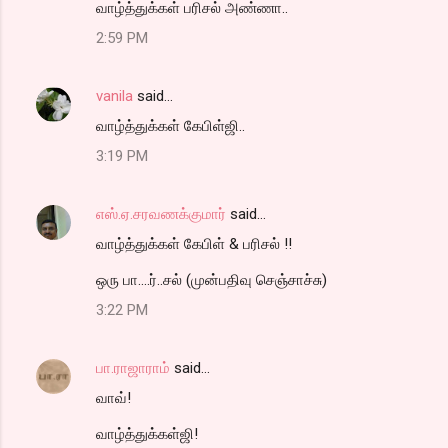
வாழ்த்துக்கள் பரிசல் அண்ணா..
2:59 PM
vanila
said…
வாழ்த்துக்கள் கேபிள்ஜி..
3:19 PM
எஸ்.ஏ.சரவணக்குமார்
said…
வாழ்த்துக்கள் கேபிள் & பரிசல் !!
ஒரு பா....ர்..சல் (முன்பதிவு செஞ்சாச்சு)
3:22 PM
பா.ராஜாராம்
said…
வாவ்!
வாழ்த்துக்கள்ஜி!