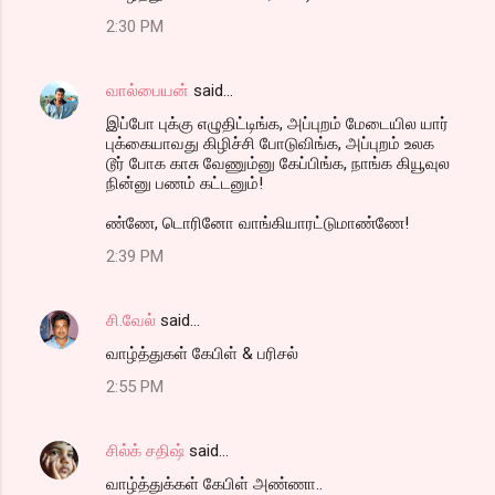
2:30 PM
வால்பையன்
said…
இப்போ புக்கு எழுதிட்டிங்க, அப்புறம் மேடையில யார்
புக்கையாவது கிழிச்சி போடுவிங்க, அப்புறம் உலக
டூர் போக காசு வேணும்னு கேப்பிங்க, நாங்க கியூவுல
நின்னு பணம் கட்டனும்!
ண்ணே, டொரினோ வாங்கியாரட்டுமாண்ணே!
2:39 PM
சி.வேல்
said…
வாழ்த்துகள் கேபிள் & பரிசல்
2:55 PM
சில்க் சதிஷ்
said…
வாழ்த்துக்கள் கேபிள் அண்ணா..