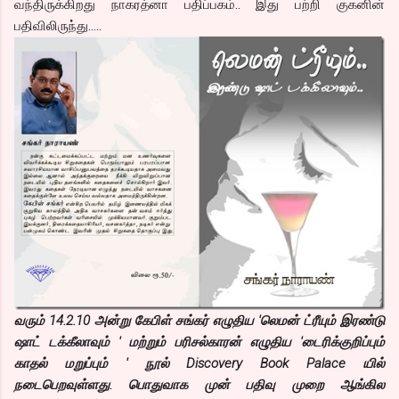
வந்திருக்கிறது நாகரத்னா பதிப்பகம்.. இது பற்றி குகனின்
பதிவிலிருந்து…..
வரும் 14.2.10 அன்று கேபிள் சங்கர் எழுதிய 'லெமன் ட்ரீயும் இரண்டு
ஷாட் டக்கீலாவும் ' மற்றும் பரிசல்காரன் எழுதிய 'டைரிக்குறிப்பும்
காதல் மறுப்பும் ' நூல் Discovery Book Palace யில்
நடைபெறவுள்ளது. பொதுவாக முன் பதிவு முறை ஆங்கில