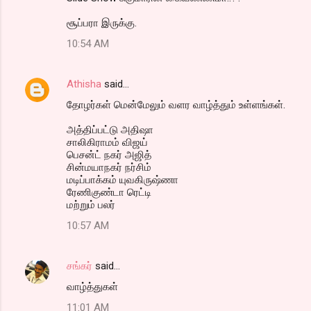
சூப்பரா இருக்கு.
10:54 AM
Athisha
said…
தோழர்கள் மென்மேலும் வளர வாழ்த்தும் உள்ளங்கள்.
அத்திப்பட்டு அதிஷா
சாலிகிராமம் விஜய்
பெசன்ட் நகர் அஜித்
சின்மயாநகர் நர்சிம்
மடிப்பாக்கம் யுவகிருஷ்ணா
ரேணிகுண்டா ரெட்டி
மற்றும் பலர்
10:57 AM
சங்கர்
said…
வாழ்த்துகள்
11:01 AM