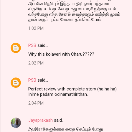
அப்பவே தெரியும் இந்த மாதிரி ஒவர் பந்தாவா
வ்ருகிற படம் ஒடவே ஒடாது.பையா,சிறுத்தை படம்
வந்தபோது எந்த சேனல் வைத்தாலும் கார்த்தி முகம்
தான் வரும். நல்ல வேளை தப்பிச்சுட்டோம்.
1:02 PM
PSB
said…
Why this kolaveri with Charu?????
2:02 PM
PSB
said…
Perfect review with complete story (ha ha ha).
Inime padam odinamathirithan.
2:04 PM
Jayaprakash
said…
//ஹீரோக்களுக்காக கதை செய்யும் போது