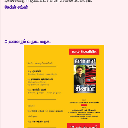
இன்னொரு ராஜபாட்டை என்றே சொல்ல வேண்டும்.
கேபிள் சங்கர்
அனைவரும் வருக.. வருக..