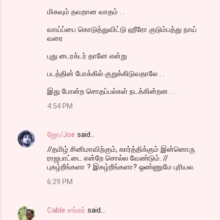
மிகவும் தவறான வாதம் . .
வாய்ப்பை கொடுத்துவிட்டு ஹீரோ குடும்பத்து நாய்
வரை
புது டைரக்டர் தானே என்று
படத்தின் போக்கில் குறுக்கிடுவதாலே . .
இது போன்ற சொதப்பல்கள் நடக்கின்றன . .
4:54 PM
ஜோ/Joe
said…
//தமிழ் சினிமாவிற்கும், கார்த்திக்கும் இன்னொரு
ராஜபாட்டை என்றே சொல்ல வேண்டும். //
புகழ்றீங்களா ? இகழ்றீங்களா? ஒண்ணுமே புரியல.
6:29 PM
Cable சங்கர்
said…