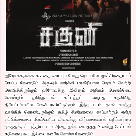
ஹீரோக்களுக்காக கதை செய்யும் போது ரொம்பவே ஜாக்கிரதையாய்
செய்ய வேண்டும். அதுவும் கார்த்தி மாதிரியான தொடர் வெற்றி
கொடுத்திருக்கும் ஹீரோவுக்கு இன்னும் அதிகம் மெனக்கெட
வேண்டும். தமிழ்நாட்டில் கிட்டத்தட்ட எழுபது சதவிகித
தியேட்டர்களில் வெளியாகியிருக்கும் இந்த படம் தான் காத்து
வாங்கிக் கொண்டிருக்கும் தமிழ் சினிமாவை காப்பாற்றும் என்ற
நம்பிக்கையை மிகப்பெரிய விலைக்கு விற்பனையாகி எதிர்பார்பை
ஏகத்துக்கும் ஏத்திய படம் அதை தக்க வைத்ததா? என்று கேட்டால்
கடுகளவு கூட இல்லை என்றே சொல்ல வேண்டும்.