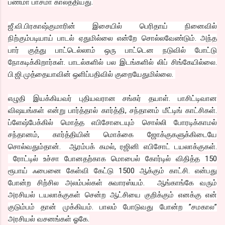
பணமா பாசமா காலத்தியது.
ஜீ.வி.பிரகாஷ்குமாரின் இசையில் பெரிதாய் நினைவில்
நிற்கும்படியாய் பாடல் ஏதுமில்லை என்றே சொல்லவேண்டும். அந்த
பார் குத்து பாட்டெல்லாம் ஒரு பாட்டென நடுவில் போட்டு
நோகடிக்கிறார்கள். பாடல்களில் பல இடங்களில் லிப் சிங்கேயில்லை.
பி.ஜி.முத்தையாவின் ஒளிப்பதிவில் குறையேதுமில்லை.
எழுதி இயக்கியவர் புதியவரான சங்கர் தயாள்.
பாசிட்டிவான
விஷயங்கள் என்று பார்த்தால் கார்த்தி, சந்தானம் மீட்டிங் காட்சிகள்.
ப்ளேஷ்பேக்கில் மொத்த எபிசோடையும் சொல்லி போரடிக்காமல்
சந்தானம், கார்த்தியின் மொக்கை ஜோக்குகளுக்கிடையே
சொல்வதும்தான். ஆரம்பக் கமல், ரஜினி எபிசோட் டயலாக்குகள்.
ரோட்டில் உச்சா போனதற்காக மொபைல் கோர்டில் விதித்த 150
ரூபாய் ஃபைனை கேள்வி கேட்டு 1500 ஆக்கும் காட்சி. என்பது
போன்ற சிற்சில அலம்பல்கள் சுவாரஸ்யம். ஆங்காங்கே வரும்
அரசியல் டயலாக்குகள் சென்ற ஆட்சியை குறிக்கும் எனக்கு என்
குடும்பம் தான் முக்கியம். பாலம் போடுவது போன்ற ”சமகால”
அரசியல் வசனங்கள் ஓகே.