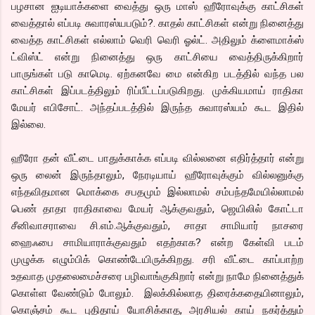
பழசான ஐடியாக்களை வைத்து ஒரு மாஸ் ஹீரோவுக்கு காட்சிகள்
வைத்தால் எப்படி சுவாரஸ்யபடும்?. காதல் காட்சிகள் என்று நினைத்து
வைத்த காட்சிகள் எல்லாம் வெரி வெரி ஓல்ட். அதிலும் க்ளைமாக்ஸ்
ட்விஸ்ட் என்று நினைத்து ஒரு காட்சியை வைத்திருக்கிறார்
பாருங்கள் படு காமெடி. ஏற்கனவே மை என்கிற படத்தில் வந்த பல
காட்சிகள் இப்படத்திலும் ரிப்பீட்டப்படுகிறது. முக்கியமாய் ராதிகா
மேயர் எபிசோட். அந்தப்படத்தில் இருந்த சுவாரஸ்யம் கூட இதில்
இல்லை.
ஹீரோ தன் வீட்டை பாதுக்காக்க எப்படி வில்லனை எதிர்த்தார் என்று
ஒரு லைன் இருந்தாலும், நேரடியாய் ஹீரோவுக்கும் வில்லனுக்கு
எந்தவிதமான மொக்கை சபதமும் இல்லாமல் சம்பந்தமேயில்லாமல்
பெண் தாதா ராதிகாவை மேயர் ஆக்குவதும், ஜெயிலில் கோட்டா
சீனிவாசராவை சி.எம்.ஆக்குவதும், சாதா சாமியார் நாசரை
ஹைஃபை சாமியாராக்குவதும் எதற்காக? என்ற கேள்வி படம்
முழுக்க எழும்பிக் கொண்டேயிருக்கிறது. சரி வீட்டை காப்பாற்ற
உதவாத முதலைமைச்சரை பழிவாங்குகிறார் என்று நாமே நினைத்துக்
கொள்ள வேண்டும் போலும். இலக்கில்லாத திரைக்கதையினாலும்,
கொஞ்சம் கூட புதிதாய் யோசிக்காத, அரசியல் காய் நகர்த்தும்