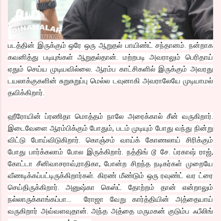
படத்தின் இருக்கும் ஒரே ஒரு ஆறுதல் பாயிண்ட் சந்தானம். நன்றாக
கவனித்து படியுங்கள் ஆறுதல்தான். மற்றபடி அவராலும் பெரிதாய்
ஏதும் செய்ய முடியவில்லை. ஆரம்ப காட்சிகளில் இருக்கும் அவரது
டயலாக்குகளின் சுறுசுறுப்பு மெல்ல டவுனாகி அவராலேயே முடியாமல்
தவிக்கிறார்.
ஹீரோயின் ப்ரணிதா மொத்தம் நாலே அரைக்கால் சீன் வருகிறார்.
இடைவேளை ஆரம்பிக்கும் போதும், படம் முடியும் போது வந்து நின்று
விட்டு போய்விடுகிறார். கொஞ்சம் வாய்க் கோணலாய் சிரிக்கும்
போது பார்க்கலாம் போல இருக்கிறார். நத்திங் டூ சே. ப்ரகாஷ் ராஜ்,
கோட்டா சீனிவாசராவ்,ராதிகா, போன்ற சிறந்த நடிகர்கள் முறையே
வீணடிக்கப்பட்டிருக்கிறார்கள். கிரண் மீண்டும் ஒரு ரவுண்ட் வர ட்ரை
செய்திருக்கிறார். அனுஷ்கா கெஸ்ட் தோற்றம் தான் என்றாலும்
நல்லாருக்காங்கப்பா... ரோஜா வேறு கார்த்தியின் அத்தையாய்
வருகிறார் அவ்வளவுதான். அந்த அத்தை மருமகன் குடும்ப ஃபீலிங்