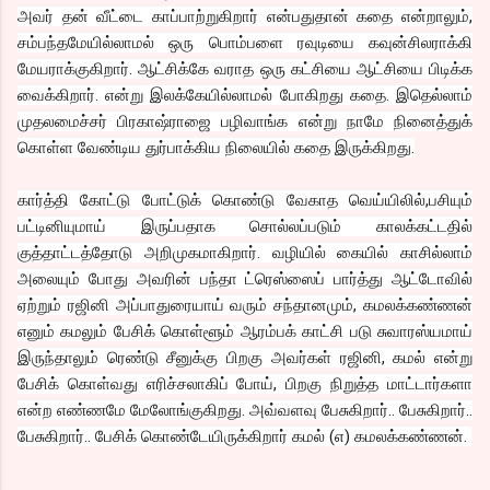
அவர் தன் வீட்டை காப்பாற்றுகிறார் என்பதுதான் கதை என்றாலும்,
சம்பந்தமேயில்லாமல் ஒரு பொம்பளை ரவுடியை கவுன்சிலராக்கி
மேயராக்குகிறார். ஆட்சிக்கே வராத ஒரு கட்சியை ஆட்சியை பிடிக்க
வைக்கிறார். என்று இலக்கேயில்லாமல் போகிறது கதை. இதெல்லாம்
முதலமைச்சர் பிரகாஷ்ராஜை பழிவாங்க என்று நாமே நினைத்துக்
கொள்ள வேண்டிய துர்பாக்கிய நிலையில் கதை இருக்கிறது.
கார்த்தி கோட்டு போட்டுக் கொண்டு வேகாத வெய்யிலில்,பசியும்
பட்டினியுமாய் இருப்பதாக சொல்லப்படும் காலக்கட்டதில்
குத்தாட்டத்தோடு அறிமுகமாகிறார். வழியில் கையில் காசில்லாம்
அலையும் போது அவரின் பந்தா ட்ரெஸ்ஸைப் பார்த்து ஆட்டோவில்
ஏற்றும் ரஜினி அப்பாதுரையாய் வரும் சந்தானமும், கமலக்கண்ணன்
எனும் கமலும் பேசிக் கொள்ளூம் ஆரம்பக் காட்சி படு சுவாரஸ்யமாய்
இருந்தாலும் ரெண்டு சீனுக்கு பிறகு அவர்கள் ரஜினி, கமல் என்று
பேசிக் கொள்வது எரிச்சலாகிப் போய், பிறகு நிறுத்த மாட்டார்களா
என்ற எண்ணமே மேலோங்குகிறது. அவ்வளவு பேசுகிறார்.. பேசுகிறார்..
பேசுகிறார்.. பேசிக் கொண்டேயிருக்கிறார் கமல் (எ) கமலக்கண்ணன்.