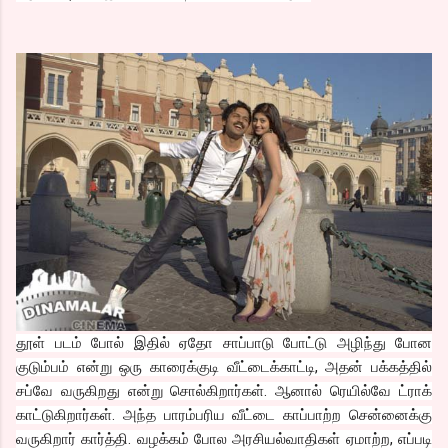
தூள் படம் போல் இதில் ஏதோ சாப்பாடு போட்டு அழிந்து போன
குடும்பம் என்று ஒரு காரைக்குடி வீட்டைக்காட்டி, அதன் பக்கத்தில்
சப்வே வருகிறது என்று சொல்கிறார்கள். ஆனால் ரெயில்வே ட்ராக்
காட்டுகிறார்கள். அந்த பாரம்பரிய வீட்டை காப்பாற்ற சென்னைக்கு
வருகிறார் கார்த்தி. வழக்கம் போல அரசியல்வாதிகள் ஏமாற்ற, எப்படி