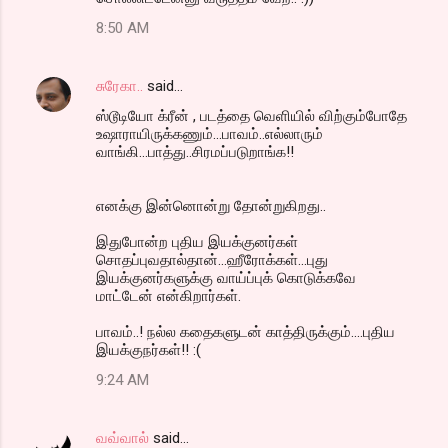
8:50 AM
சுரேகா..
said…
ஸ்டூடியோ க்ரீன் , படத்தை வெளியில் விற்கும்போதே
உஷாராயிருக்கணும்...பாவம்..எல்லாரும்
வாங்கி...பாத்து..சிரமப்படுறாங்க!!
எனக்கு இன்னொன்று தோன்றுகிறது..
இதுபோன்ற புதிய இயக்குனர்கள்
சொதப்புவதால்தான்...ஹீரோக்கள்...புது
இயக்குனர்களுக்கு வாய்ப்புக் கொடுக்கவே
மாட்டேன் என்கிறார்கள்.
பாவம்..! நல்ல கதைகளுடன் காத்திருக்கும்....புதிய
இயக்குநர்கள்!! :(
9:24 AM
வவ்வால்
said…