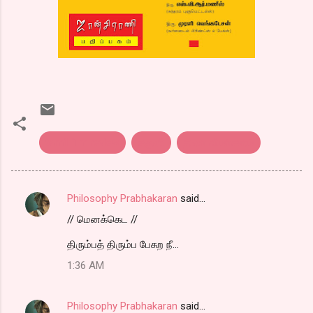
tamil film review
சகுனி
திரை விமர்சனம்
Philosophy Prabhakaran
said…
C
// மெனக்கெட //
o
m
திரும்பத் திரும்ப பேசுற நீ...
m
1:36 AM
e
n
Philosophy Prabhakaran
said…