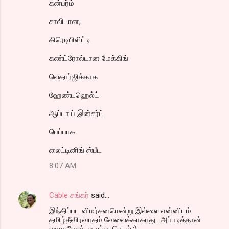
கன்பர்ம்
e
சாலிடான,
n
கிரெடிபிலிட்டி
t
s
கண்ட்ரோல்டான மேக்கிங்
லெதார்ஜிக்காக
ஹேண்டஹெல்ட்
ஆப்டாய் இன்சர்ட்
பெப்பாக
லைட்டினிங் ஸ்பீட
8:07 AM
Cable சங்கர்
said…
இந்திப்பட விமர்சனமென்று இல்லை என்னிடம்
தமிழ்தீவிரவாதம் வேலைக்காகாது.. அப்படித்தான்
எழுதுவேன். குரங்கு பெடல்.:)