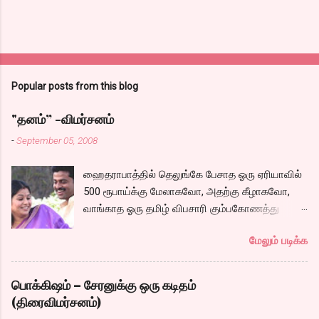
Popular posts from this blog
"தனம்” -விமர்சனம்
-
September 05, 2008
ஹைதராபாத்தில் தெலுங்கே பேசாத ஓரு ஏரியாவில்
500 ரூபாய்க்கு மேலாகவோ, அதற்கு கீழாகவோ,
வாங்காத ஓரு தமிழ் விபசாரி கும்பகோணத்து
அக்ரஹாரத்தின் வீட்டில் மருமகளாக
மேலும் படிக்க
வாழ்கைபடுகிறாள். அவளுடய வாழ்கை எப்படி
அமைந்தது? என்ற ஓரு நல்ல லைனை , சங்கீதா
தன்னுடய இடுப்பை சுழற்றி, சுழற்றி நடப்பதை போல்
பொக்கிஷம் – சேரனுக்கு ஒரு கடிதம்
சும்மா, சுத்தி, சுத்தி குழப்பி, நம்பமுடியாத
(திரைவிமர்சனம்)
திரைக்கதையால் சொதப்பி,சங்கீதாவை ஏதோ