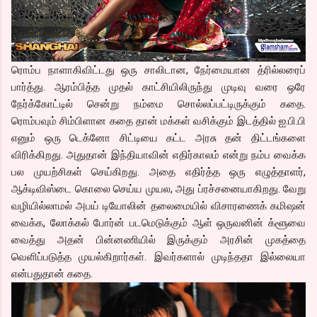
ரொம்ப நாளாகிவிட்டது ஒரு சாலிடான, நேர்மையான த்ரில்லரைப்
பார்த்து. ஆரம்பித்த முதல் காட்சியிலிருந்து முடிவு வரை ஒரே
நேர்க்கோட்டில் சென்று நம்மை சொல்லப்பட்டிருக்கும் கதை.
ரொம்பவும் சிம்பிளான கதை தான் மக்கள் வசிக்கும் இடத்தில் ஐ.பி.பி
எனும் ஒரு டெக்னோ சிட்டியை கட்ட அரசு தன் திட்டங்களை
விரிக்கிறது. அதுதான் இந்தியாவின் எதிர்காலம் என்று நம்ப வைக்க
பல முயற்சிகள் செய்கிறது. அதை எதிர்த்த ஒரு எழுத்தாளர்,
ஆக்டிவிஸ்டை கொலை செய்ய முயல, அது ப்ரச்சனையாகிறது. வேறு
வழியில்லாமல் அபய் டியோலின் தலைமையில் விசாரணைக் கமிஷன்
வைக்க, லோக்கல் போர்ன் படமெடுக்கும் ஆள் ஒருவனின் க்ளூவை
வைத்து அதன் பின்னணியில் இருக்கும் அரசின் முகத்தை
வெளிப்படுத்த முயல்கிறார்கள். இவர்களால் முடிந்ததா இல்லையா
என்பதுதான் கதை.