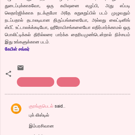
துடைப்புக்காகவோ, ஒரு கமிஷனை எழுப்பி, அது எப்படி
லெதார்ஜிக்காக நடக்குமோ அதே சுறுசுறுப்பில் படம் முழுவதும்
நடப்பதால் தடாலடியான திருப்பங்களையோ, அல்லது லைட்டினிங்
ஸ்பீட் உட்டாலக்க்கடியோ, ஹீரோயிசங்களையோ எதிர்பார்க்காமல் ஒரு
பொலிட்டிக்கல் திரில்லரை பார்க்க தைரியமுண்டென்றால் நிச்சயம்
இது உங்களுக்கான படம்.
கேபிள் சங்கர்
Hindi film review
shanghai
குரங்குபெடல்
said…
C
புக் லிஸ்டில்
o
m
இம்பரசிவான
m