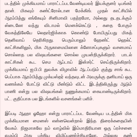
படத்தில் முக்கியமாய் பாராட்டப்படவேண்டியவர் இயக்குனர் டிபங்கர்
தான். மிகவும் கண்ட்ரோல்டான மேக்கிங். முதல் காட்சியில்
ஆரம்பித்து எங்கேயும் சினிமாவி பதற்றமோ, அல்லது தடதடக்கும்
ஸ்டைலோ வந்து விடாமல் மெனக்கெட்டு , கதை போகும்
வேகத்திலேயே லெதார்ஜிக்காக கொண்டு போயிருப்பது மிகத்
தெளிவாய் தெரிகிறது. பெரும்பாலும் ஹேண்ட் ஹெல்ட்
காட்சிகளிலும், மிக அருகாமையிலான க்ளோசப்புகளும் வசனமாய்
சொல்லாத பல விஷயங்களை சொல்ல முயன்றிருக்கிறார். பாடல்
காட்சிகள் கூட செம ஆப்டாய் இன்சர்ட் செய்திருக்கிறார்.
முக்கியமாய் ஐ.பி.பி துவக்க விழாவில் ஆடப்படும் குத்து சாங் கூட
பெப்பாக ஆரம்பித்து முக்யஸ்தர் வந்தவுடன் அவருக்கு தனியாய் ஒரு
வணக்கம் போட்டு விட்டு மீண்டும் விட்ட இடத்திலிருந்து ஆடும்
பாணி என்று பல விஷயங்கள் நுணுக்கமாய் கையாண்டிருக்கிறார்.
பட்.. குறிப்பாக பல இடங்களில் வசனங்கள் பளிச்.
இப்படி ஆஹா ஓஹோ என்று பாராட்டப்பட வேண்டிய படத்தின் மிக
முக்கியமான மைனஸ் என்னவென்றால் இந்த திரைக்கதையின்
வேகம். நிஜமாகவே நம் வாழ்வில் இம்மாதிரியான ஒரு ப்ரச்சனை
எழும்பி அது பற்றிய விழிப்புணர்ச்சியாலோ, அல்லது கண்