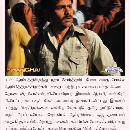
படம் ஆரம்பத்திலிருந்து நூல் கோர்த்தார்ப் போல கதை சொல்ல
ஆரம்பித்திருக்கிறார்கள். எதைப் பற்றியும் கவலைப்படாத அடிமட்ட
தொண்டன், லோக்கல் வீடியோகிராபர் இமரான் ஆஸ்மி, கார்பரேட்
மீடியேட்டரான பரூக் ஷேக் எவ்வளவு நாளாகி விட்டது இவரைப்
பார்த்து. பி.ஏ.கிருஷ்ணன் என்கிற கேரக்டரில் தமிழ் நாட்டுக்காராக
வரும் அபய் டியோல். ஷோஷியல் ஆக்டிவிஸ்டை ஒரு தலையாய்
காதலிக்கும் கல்கி, அவரது மனைவி, கல்கியின் வேலைக்காரி, என்று
பார்த்து பார்த்து கேரக்டர்களை பொறுக்கியெடுத்திருக்கிறார்கள்.