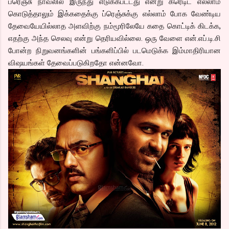
ப்ரெஞ்சு நாவலில் இருந்து எடுக்கபட்டது என்று க்ரெடிட் எல்லாம்
கொடுத்தாலும் இக்கதைக்கு ப்ரெஞ்சுக்கு எல்லாம் போக வேண்டிய
தேவையேயில்லாத அளவிற்கு நம்மூரிலேயே கதை கொட்டிக் கிடக்க,
எதற்கு அந்த செலவு என்று தெரியவில்லை. ஒரு வேளை என்.எப்.டி.சி
போன்ற நிறுவனங்களின் பங்களிப்பில் படமெடுக்க இம்மாதிரியான
விஷயங்கள் தேவைப்படுகிறதோ என்னவோ.