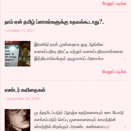
மேலும் படிக்க
ஏதாவது செய்யணும் சார்..
சோழர் கால ஆராய்ச்சியை தொடர அமர்த்தப்படும்
பெண் ரீமா, அவர்களுக்கு அடி பொடி வேலை செய்ய
அழைக்கப்படும் கார்த்தி. இவர்களுடன் நம்முடய
நாம் ஏன் தமிழ் ப்ளாகர்களுக்கு உதவக்கூடாது?.
சோழர்களை தேடும் படலமும் ஆரம்பிக்கிறது.
-
October 11, 2011
கப்பலில் ஏறும் காட்சியிலிருந்து சல,சலவென ஓடும்
ஆறு போல ஓடுகிறது படம். பெரியதாய் கதை ஏதும்
இரண்டு நாள் முன்னதாக ஒரு ஆங்கில
நகராவிட்டாலும், ரீமாவின் அதிரடி கேரக்டரும்,
வலைப்பதிவு திரட்டி மற்றும் வலைப்பதிவாளர்களை
ஆண்ட்ரியாவின் அமைதியான கேரக்டரும்,
இந்தியாவெங்கும் குழுமமாய் அமைக்க
கார்த்தியின் அடாவடி, தடாலடி வெட்டி பேச்சு க...
முயற்சிக்கும் ஒரு நிறுவனம் சென்னையில் ஒரு
மேலும் படிக்க
பதிவர் சந்திப்புக்கு ஏற்பாடு செய்திருந்தது.
இவர்கள் வருடா வருடம் நடத்துவதுதான். இம்முறை
நிறைய தமிழ் வலைப்பூக்கள் நடத்துபவர்களும்
எண்டர் கவிதைகள்
கலந்து கொண்டோம்.
-
December 09, 2009
மு த்தமிடப்படும் ஆரஞ்சு உதடுகளையும் உடையோடு
கசக்கப்படும் செப்பு முலைகளையும் காமத்தின்
உச்சத்தில் கிறங்கும் அகண்ட கண்களையும்