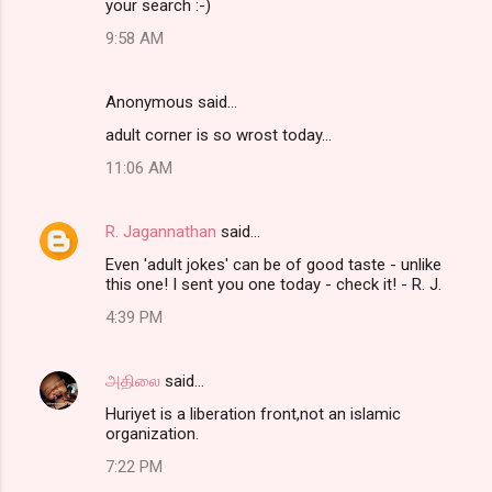
your search :-)
9:58 AM
Anonymous said…
adult corner is so wrost today...
11:06 AM
R. Jagannathan
said…
Even 'adult jokes' can be of good taste - unlike
this one! I sent you one today - check it! - R. J.
4:39 PM
அதிலை
said…
Huriyet is a liberation front,not an islamic
organization.
7:22 PM