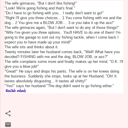
The wife grimaces, "But I don't like fishing!"
"Look! We're going fishing and that's final."
"Do I have to go fishing with you... I really don't want to go!"
"Right I'll give you three choices... 1 You come fishing with me and the
dog... 2 You give me a BLOW JOB.... 3 or you take it up the ass!"
The wife grimaces again, "But I don't want to do any of those things!"
"Wife I've given you three options.. You'll HAVE to do one of them! I'm
going to the garage to sort out my fishing tackle, when I come back I
expect you to have made up your mind!"
The wife sits and thinks about it.
Twenty minutes later her husband comes back, "Well! What have you
decided? FISHING with me and the dog, BLOW JOB, or ass?"
The wife complains some more and finally makes up her mind, "O.K. I'll
give you a blow job!"
"Great!" He says and drops his pants. The wife is on her knees doing
the business. Suddenly she stops, looks up at her Husband, "Oh! It
tastes absolutely disgusting... It tastes all shitty!"
"Yes!" says her husband "The dog didn't want to go fishing either."
கேபிள் சங்கர்