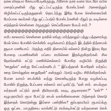
நல்ல விஷயம் கோயம்பேடிலிருந்து, அசோக் நகர் வரை மெட்ரோ ரயில்
மறைப்புகளின் மீது ஒட்டப்பட்டிருந்த போஸ்டர்கள் அனைத்தும்
கிழிக்கப்பட்டிருந்ததுதான். தொடர்ந்து இதே போல சென்னையின்
மேம்பால சுவர்கள் மீது ஒட்டப்படும் போஸ்டர்களின் மீதும் நடவடிக்கை
எடுத்தால் சென்னை அழகுறும். செய்வீர்களா மேயர் சார்..?
@@@@@@@@@@@@@@@@@@@@@@@
சமீப காலமாய் சென்னை நகரில் எங்கு பார்த்தாலும் பத்து பத்தரைக்கு
மேல் செம போலீஸ் செக்கிங். வழக்கமாய் நிற்கும் இடத்தில் நிற்காமல்
ஐடியா மணியாய் அதற்கு எதிர் திசையில் எல்லாம் நின்று இரவு நேர
போதை பயணிகளின் மப்பை சரக்கென இறக்குகிறார்கள். சில
நேரங்களில் எட்டு மணிக்கெல்லாம் போகிற வழியில் நிறுத்தி
“ஊதுங்க” என்று கேட்பவர்களிடம் “ இப்பத்தான் போறேன் வர்றப்ப
ஊத சொல்லுங்க ஊதுறேன்” என்றதும் அசடு வழிய சிரிக்கிறார்கள்.
போன வாரம் பைக்கில் வந்து கொண்டிருந்த போது வழக்கப்படி
போலீஸ் நிறுத்த, பேப்பரை எல்லாம் காட்டிவிட்டு, “ஏன் சார்.. பைக்குல
வர்றவன் மட்டும் தான் தீவிரவாதி, ரவுடி, குடிகாரனா?” “ஏன்?” “
எழுபதாயிரம் ரூபா போட்டு பைக் வாங்கினவனை அத்தைக் கொடு
இத்தைக் கொடுன்னு இம்சை பண்றீங்க? ஐம்பதாயிரம் ரூபாய்க்கு
ஒரு ஒட்டை மாருதியை வாங்கிட்டு சரக்கடிச்சுட்டு வர்றவனை செக்