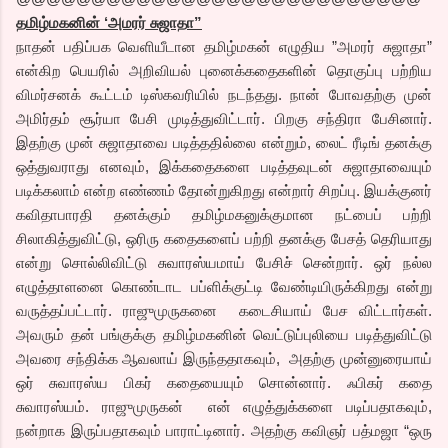
தமிழ்மகனின் ‘அமரர் சுஜாதா”
நாதன் பதிப்பக வெளியீடான தமிழ்மகன் எழுதிய ”அமரர் சுஜாதா”
என்கிற பெயரில் அறிவியல் புனைக்கதைகளின் தொகுப்பு பற்றிய
விமர்சனக் கூட்டம் டிஸ்கவரியில் நடந்தது. நான் போவதற்கு முன்
அமிர்தம் சூர்யா பேசி முடித்துவிட்டார். பிறகு சந்திரா பேசினார்.
இதற்கு முன் சுஜாதாவை படித்ததில்லை என்றும், லைட் ரீடிங் தனக்கு
ஒத்துவராது எனவும், இக்கதைகளை படித்தவுடன் சுஜாதாவையும்
படிக்கலாம் என்ற எண்ணம் தோன்றுகிறது என்றார் சிறப்பு. இயக்குனர்
கவிதாபாரதி தனக்கும் தமிழ்மகனுக்குமான நட்பைப் பற்றி
சிலாகித்துவிட்டு, ஒரிரு கதைகளைப் பற்றி தனக்கு பேசத் தெரியாது
என்று சொல்லிவிட்டு சுவாரஸ்யமாய் பேசிச் சென்றார். ஒர் நல்ல
எழுத்தாளனை கொண்டாட பப்ளிக்குட்டி வேண்டியிருக்கிறது என்று
வருத்தப்பட்டார். ராஜுமுருகனை கடைசியாய் பேச விட்டார்கள்.
அவரும் தன் பங்குக்கு தமிழ்மகனின் வெட்டுப்புலியை படித்துவிட்டு
அவரை சந்திக்க ஆவலாய் இருந்ததாகவும், அதற்கு முன்னுரையாய்
ஒர் சுவாரஸ்ய பிகர் கதையையும் சொன்னார். ஃபிகர் கதை
சுவாரஸ்யம். ராஜுமுருகன் என் எழுத்துக்களை படிப்பதாகவும்,
நன்றாக இருப்பதாகவும் பாராட்டினார். அதற்கு கவிஞர் பத்மஜா “ஒரு