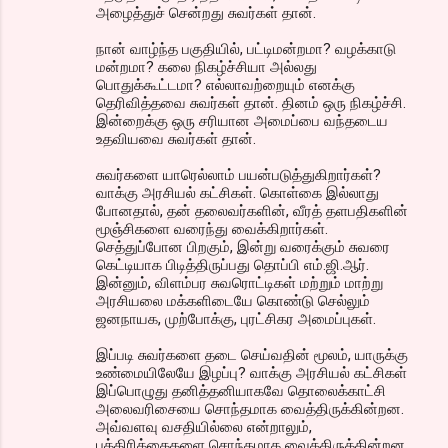
அழைத்துச் சென்றது சுவர்கள் தான்.
நான் வாழ்ந்த பகுதியில், பட்டிமன்றமா? வழக்காடு
மன்றமா? கலை நிகழ்ச்சியா அல்லது
பொதுக்கூட்டமா? எல்லாவற்றையும் எனக்கு
தெரிவித்தவை சுவர்கள் தான். தினம் ஒரு நிகழ்ச்சி.
இன்றைக்கு ஒரு சரியான அமைப்பை வந்தடைய
உதவியவை சுவர்கள் தான்.
சுவர்களை யாரெல்லாம் பயன்படுத்துகிறார்கள்?
வாக்கு அரசியல் கட்சிகள். கொள்கை இல்லாது
போனதால், தன் தலைவர்களின், வீரத் தளபதிகளின்
மூஞ்சிகளை வரைந்து வைக்கிறார்கள்.
செத்துப்போன பிறகும், இன்று வரைக்கும் சுவரை
கெட்டியாக பிடித்திருப்பது தொப்பி எம்.ஜி.ஆர்.
இன்னும், விளம்பர சுவரொட்டிகள் மற்றும் மாற்று
அரசியலை மக்களிடையே கொண்டு செல்லும்
ஜனநாயக, முற்போக்கு, புரட்சிகர அமைப்புகள்.
இப்படி சுவர்களை தடை செய்வதின் மூலம், யாருக்கு
உண்மையிலேயே இழப்பு? வாக்கு அரசியல் கட்சிகள்
இப்பொழுது தனித்தனியாகவே தொலைக்காட்சி
அலைவரிசையை சொந்தமாக வைத்திருக்கின்றன.
அவ்வளவு வசதியில்லை என்றாலும்,
பத்திரிக்கைகளை சொந்தமாக வைத்திருக்கின்றன.