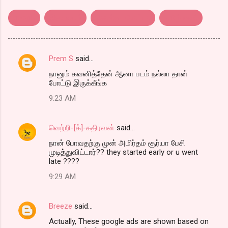
google
இணையம்
கொத்து பரோட்டா
தமிழ்மகன்
Prem S
said…
C
நானும் கவனித்தேன் ஆனா படம் நல்லா தான்
o
போட்டு இருக்கீங்க
m
9:23 AM
m
e
வெற்றி-[க்]-கதிரவன்
said…
n
நான் போவதற்கு முன் அமிர்தம் சூர்யா பேசி
t
முடித்துவிட்டார்?? they started early or u went
late ????
s
9:29 AM
Breeze
said…
Actually, These google ads are shown based on