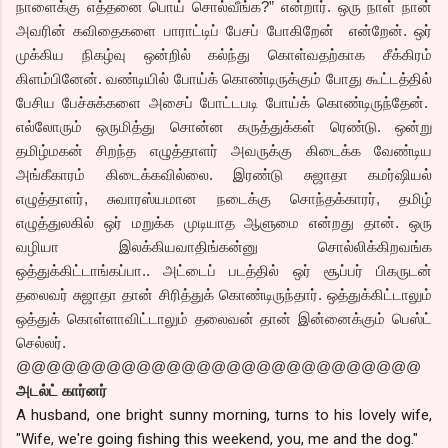
நாளைக்கு எத்தனை பொய் சொல்வீங்க?” என்றார். ஒரு நாள் நான்
அவரின் கவிதைகளை பாராட்டிப் பேசப் போகிறேன் என்றேன். ஒர்
முக்கிய நிகழ்வு ஒன்றில் கல்ந்து கொள்வதற்காக சீக்கிரம்
கிளம்பினேன். வண்டியில் போய்க் கொண்டிருக்கும் போது கூட்டத்தில்
பேசிய பேச்சுக்களை அசைப் போட்டபடி போய்க் கொண்டிருந்தேன்.
எல்லோரும் ஒருமித்து சொன்ன கருத்துக்கள் ரெண்டு. ஒன்று
தமிழ்மகன் சிறந்த எழுத்தாளர் அவருக்கு கிடைக்க வேண்டிய
அங்கீகாரம் கிடைக்கவில்லை. இரண்டு சுஜாதா கமர்ஷியல்
எழுத்தாளர், சுவாரஸ்யமான நடைக்கு சொந்தக்காரர், தமிழ்
எழுத்துலகில் ஒர் மறுக்க முடியாத ஆளுமை என்றது தான். ஒரு
வழியா இலக்கியவாதிங்கன்னு சொல்லிக்கிறவங்க
ஒத்துக்கிட்டாங்கப்பா.. அட்டைப் படத்தில் ஒர் சூப்பர் பிகருடன்
தலைவர் சுஜாதா தான் சிரித்துக் கொண்டிருந்தார். ஒத்துக்கிட்டாலும்
ஒத்துக் கொள்ளாவிட்டாலும் தலைவன் தான் இன்னைக்கும் பெஸ்ட்
செல்லர்.
@@@@@@@@@@@@@@@@@@@@@@@@@@@
அடல்ட் கார்னர்
A husband, one bright sunny morning, turns to his lovely wife,
"Wife, we're going fishing this weekend, you, me and the dog."