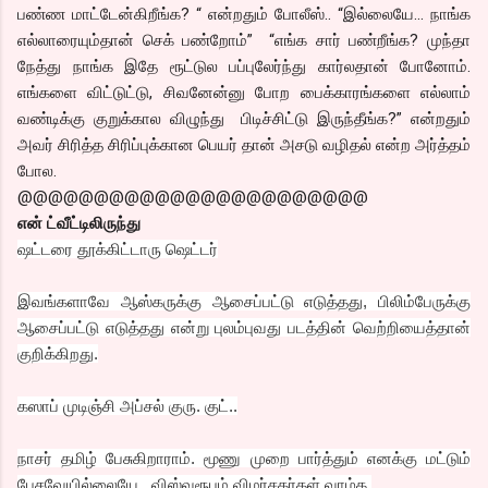
பண்ண மாட்டேன்கிறீங்க? “ என்றதும் போலீஸ்.. “இல்லையே... நாங்க
எல்லாரையும்தான் செக் பண்றோம்” “எங்க சார் பண்றீங்க? முந்தா
நேத்து நாங்க இதே ரூட்டுல பப்புலேர்ந்து கார்லதான் போனோம்.
எங்களை விட்டுட்டு, சிவனேன்னு போற பைக்காரங்களை எல்லாம்
வண்டிக்கு குறுக்கால விழுந்து பிடிச்சிட்டு இருந்தீங்க?” என்றதும்
அவர் சிரித்த சிரிப்புக்கான பெயர் தான் அசடு வழிதல் என்ற அர்த்தம்
போல.
@@@@@@@@@@@@@@@@@@@@@@@
என் ட்வீட்டிலிருந்து
ஷட்டரை தூக்கிட்டாரு ஷெட்டர்
இவங்களாவே ஆஸ்கருக்கு ஆசைப்பட்டு எடுத்தது, பிலிம்பேருக்கு
ஆசைப்பட்டு எடுத்தது என்று புலம்புவது படத்தின் வெற்றியைத்தான்
குறிக்கிறது.
கஸாப் முடிஞ்சி அப்சல் குரு. குட்..
நாசர் தமிழ் பேசுகிறாராம். மூணு முறை பார்த்தும் எனக்கு மட்டும்
பேசவேயில்லையே.. விஸ்வரூபம் விமர்சகர்கள் வாழ்க.