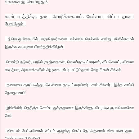
என்னன்னு சொல்றது?.
கடல் படத்திக்கு தடை கோரிக்கையாம். கேக்காம விட்டா தானா
போயிரும்..
நீ.வெ.ஒ.கோடியில் வருகிறவர்களை எல்லாம் செல்லம் என்று விளிக்காமல்
இருக்க கடவுளை பிரார்த்திக்கிறேன்.
ரெண்டு நடுவர், பாடும் குழந்தைகள், வெண்தாடி ட்ரைனர், சீப் கெஸ்ட், வீணை
வைத்யா, அம்மாக்களின் அழுகை.. பேர் மட்டும்தான் வேற # சன் சிங்கர்
தலையை கருப்படித்து, வெள்ளை தாடி ட்ரையினர். சன் சிங்கர்.. இந்த காப்பி
தேவதானா?
இங்கிலீஷ் தெரிஞ்சு சொம்பு துக்குறவனா இருக்கிறத விட, அவரு எவ்வளவோ
மேல்
விகடன் பேட்டியினால் சட்டம் ஒழுங்கு கெட்டதே அதனால் விகடனை தடை
செய்யலாமா? லேமே?