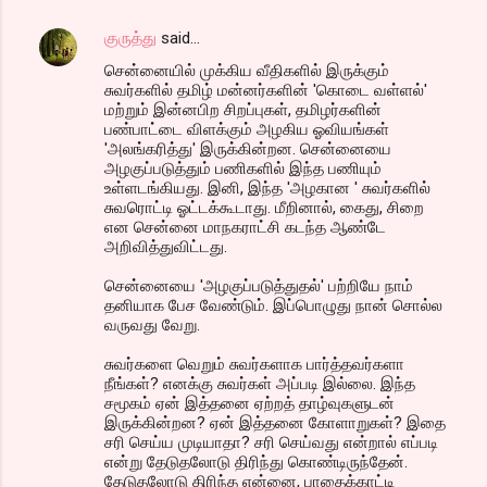
குருத்து
said…
சென்னையில் முக்கிய வீதிகளில் இருக்கும்
சுவர்களில் தமிழ் மன்னர்களின் 'கொடை வள்ளல்'
மற்றும் இன்னபிற சிறப்புகள், தமிழர்களின்
பண்பாட்டை விளக்கும் அழகிய ஓவியங்கள்
'அலங்கரித்து' இருக்கின்றன. சென்னையை
அழகுப்படுத்தும் பணிகளில் இந்த பணியும்
உள்ளடங்கியது. இனி, இந்த 'அழகான ' சுவர்களில்
சுவரொட்டி ஓட்டக்கூடாது. மீறினால், கைது, சிறை
என சென்னை மாநகராட்சி கடந்த ஆண்டே
அறிவித்துவிட்டது.
சென்னையை 'அழகுப்படுத்துதல்' பற்றியே நாம்
தனியாக பேச வேண்டும். இப்பொழுது நான் சொல்ல
வருவது வேறு.
சுவர்களை வெறும் சுவர்களாக பார்த்தவர்களா
நீங்கள்? எனக்கு சுவர்கள் அப்படி இல்லை. இந்த
சமூகம் ஏன் இத்தனை ஏற்றத் தாழ்வுகளுடன்
இருக்கின்றன? ஏன் இத்தனை கோளாறுகள்? இதை
சரி செய்ய முடியாதா? சரி செய்வது என்றால் எப்படி
என்று தேடுதலோடு திரிந்து கொண்டிருந்தேன்.
தேடுதலோடு திரிந்த என்னை, பாதைக்காட்டி